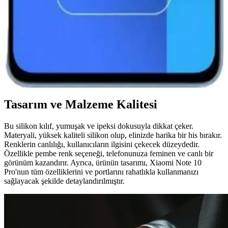
için resmi kaynaklar takip edilmeli.
Redmi 13 ve Redmi 14 Karşılaştırması: Hangi
Model Size Uygun ve Hangi Özellikler Öne Çıkıyor?
Redmi 13 ve Redmi 14 modellerinin tasarım, performans ve kamera
özellikleri karşılaştırmasıyla, bütçenize ve kullanım alışkanlıklarınıza
en uygun akıllı telefonu seçin.
Tasarım ve Malzeme Kalitesi
Bu silikon kılıf, yumuşak ve ipeksi dokusuyla dikkat çeker.
Materyali, yüksek kaliteli silikon olup, elinizde harika bir his bırakır.
Renklerin canlılığı, kullanıcıların ilgisini çekecek düzeydedir.
Özellikle pembe renk seçeneği, telefonunuza feminen ve canlı bir
görünüm kazandırır. Ayrıca, ürünün tasarımı, Xiaomi Note 10
Pro'nun tüm özelliklerini ve portlarını rahatlıkla kullanmanızı
sağlayacak şekilde detaylandırılmıştır.