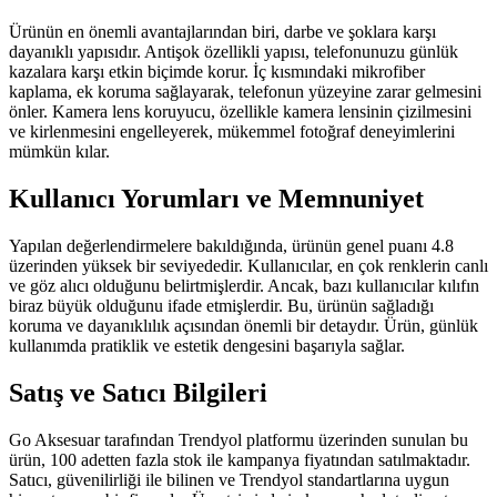
Ürünün en önemli avantajlarından biri, darbe ve şoklara karşı
dayanıklı yapısıdır. Antişok özellikli yapısı, telefonunuzu günlük
kazalara karşı etkin biçimde korur. İç kısmındaki mikrofiber
kaplama, ek koruma sağlayarak, telefonun yüzeyine zarar gelmesini
önler. Kamera lens koruyucu, özellikle kamera lensinin çizilmesini
ve kirlenmesini engelleyerek, mükemmel fotoğraf deneyimlerini
mümkün kılar.
Kullanıcı Yorumları ve Memnuniyet
Yapılan değerlendirmelere bakıldığında, ürünün genel puanı 4.8
üzerinden yüksek bir seviyededir. Kullanıcılar, en çok renklerin canlı
ve göz alıcı olduğunu belirtmişlerdir. Ancak, bazı kullanıcılar kılıfın
biraz büyük olduğunu ifade etmişlerdir. Bu, ürünün sağladığı
koruma ve dayanıklılık açısından önemli bir detaydır. Ürün, günlük
kullanımda pratiklik ve estetik dengesini başarıyla sağlar.
Satış ve Satıcı Bilgileri
Go Aksesuar tarafından Trendyol platformu üzerinden sunulan bu
ürün, 100 adetten fazla stok ile kampanya fiyatından satılmaktadır.
Satıcı, güvenilirliği ile bilinen ve Trendyol standartlarına uygun