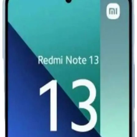
Kenarlı Silikon Kılıf
Parlak altın detaylar ve dayanıklı silikon malzeme ile Xiaomi Mi 11
Ultra'nızı şık ve güvenle koruyan kılıf, çeşitli renk seçenekleriyle
tarzınıza uygun alternatifler sunar.
Redmi Note 11 Pro ve Redmi Note 12 Pro
Karşılaştırması: Özellikler ve Farklar
Redmi Note 11 Pro ve Redmi Note 12 Pro modellerinin tasarım,
performans, kamera ve batarya özelliklerini karşılaştırıyoruz. Hangi
modelin ihtiyaçlarınıza uygun olduğunu belirlemenize yardımcı olur.
Xiaomi Redmi Serisi Akıllı Telefonlar Güncel
Özellikler ve Kullanım Alanları
Xiaomi Redmi serisi, uygun fiyatlı ve yüksek performanslı akıllı
telefonlar olup, özellikle gençler ve bütçe dostu kullanıcılar için ideal
seçenekler sunar. Güncel teknolojik özellikleri ve kullanım
alanlarıyla dikkat çeker.
Redmi 13 ve Xiaomi 13 Karşılaştırması: Hangi
Model Sizin İçin Daha Uygun