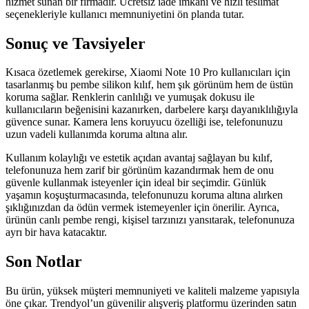
hizmet sunan bir firmadır. Ücretsiz iade imkanı ve hızlı teslimat
seçenekleriyle kullanıcı memnuniyetini ön planda tutar.
Sonuç ve Tavsiyeler
Kısaca özetlemek gerekirse, Xiaomi Note 10 Pro kullanıcıları için
tasarlanmış bu pembe silikon kılıf, hem şık görünüm hem de üstün
koruma sağlar. Renklerin canlılığı ve yumuşak dokusu ile
kullanıcıların beğenisini kazanırken, darbelere karşı dayanıklılığıyla
güvence sunar. Kamera lens koruyucu özelliği ise, telefonunuzu
uzun vadeli kullanımda koruma altına alır.
Kullanım kolaylığı ve estetik açıdan avantaj sağlayan bu kılıf,
telefonunuza hem zarif bir görünüm kazandırmak hem de onu
güvenle kullanmak isteyenler için ideal bir seçimdir. Günlük
yaşamın koşuşturmacasında, telefonunuzu koruma altına alırken
şıklığınızdan da ödün vermek istemeyenler için önerilir. Ayrıca,
ürünün canlı pembe rengi, kişisel tarzınızı yansıtarak, telefonunuza
ayrı bir hava katacaktır.
Son Notlar
Bu ürün, yüksek müşteri memnuniyeti ve kaliteli malzeme yapısıyla
öne çıkar. Trendyol’un güvenilir alışveriş platformu üzerinden satın