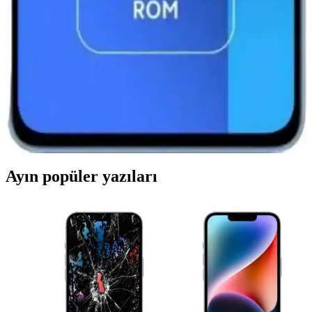
Redmi 12 Pro'nun tasarımı, ekranı, performansı ve kamera
özellikleri hakkında genel bilgiler ve beklentiler. Güncel detaylar
için resmi kaynaklar takip edilmeli.
Redmi 13 ve Redmi 14 Karşılaştırması: Hangi
Model Size Uygun ve Hangi Özellikler Öne Çıkıyor?
Redmi 13 ve Redmi 14 modellerinin tasarım, performans ve kamera
özellikleri karşılaştırmasıyla, bütçenize ve kullanım alışkanlıklarınıza
en uygun akıllı telefonu seçin.
Ayın popüler yazıları