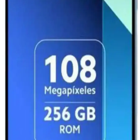
Redmi 13 uygun fiyatlı ve temel ihtiyaçlara yönelikken, Xiaomi 13
gelişmiş özellikler ve yüksek performans sunar. Hangi model sizin
için daha uygun karar vermenize yardımcı olur.
Redmi Note 11 ve Note 9 Pro Karşılaştırması: Hangi
Model Size Uygun
Redmi Note 11 ve Note 9 Pro modellerinin tasarım, performans,
batarya ve kamera özellikleri detaylı karşılaştırmasıyla hangi
telefonun ihtiyaçlarınıza daha uygun olduğunu öğrenin.
Xiaomi Pad 7 ve ESIM Teknolojisiyle Geleceğin
Mobil Bağlantı Çözümleri
Xiaomi Pad 7, ESIM teknolojisi sayesinde fiziksel SIM ihtiyacını
ortadan kaldırarak kullanıcılarına kolay ve güvenli bağlantı imkanı
sunuyor.
Redmi 12 Pro Teknik Özellikleri ve Piyasa Konumu
Hakkında Güncel Bilgiler
Redmi 12 Pro'nun tasarımı, ekranı, performansı ve kamera
özellikleri hakkında genel bilgiler ve beklentiler. Güncel detaylar