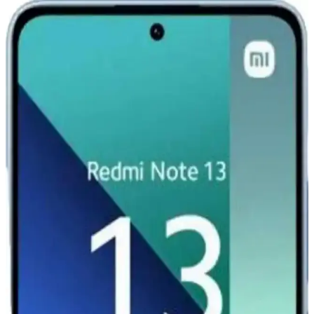
Xiaomi Mi 11 Ultra için Şık ve Koruyucu Altın
Kenarlı Silikon Kılıf
Parlak altın detaylar ve dayanıklı silikon malzeme ile Xiaomi Mi 11
Ultra'nızı şık ve güvenle koruyan kılıf, çeşitli renk seçenekleriyle
tarzınıza uygun alternatifler sunar.
Redmi Note 11 Pro ve Redmi Note 12 Pro
Karşılaştırması: Özellikler ve Farklar
Redmi Note 11 Pro ve Redmi Note 12 Pro modellerinin tasarım,
performans, kamera ve batarya özelliklerini karşılaştırıyoruz. Hangi
modelin ihtiyaçlarınıza uygun olduğunu belirlemenize yardımcı olur.
Xiaomi Redmi Serisi Akıllı Telefonlar Güncel
Özellikler ve Kullanım Alanları
Xiaomi Redmi serisi, uygun fiyatlı ve yüksek performanslı akıllı
telefonlar olup, özellikle gençler ve bütçe dostu kullanıcılar için ideal
seçenekler sunar. Güncel teknolojik özellikleri ve kullanım
alanlarıyla dikkat çeker.