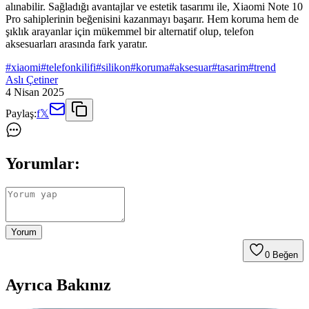
alınabilir. Sağladığı avantajlar ve estetik tasarımı ile, Xiaomi Note 10
Pro sahiplerinin beğenisini kazanmayı başarır. Hem koruma hem de
şıklık arayanlar için mükemmel bir alternatif olup, telefon
aksesuarları arasında fark yaratır.
#
xiaomi
#
telefonkilifi
#
silikon
#
koruma
#
aksesuar
#
tasarim
#
trend
Aslı Çetiner
4 Nisan 2025
Paylaş:
f
𝕏
Yorumlar:
Yorum
0
Beğen
Ayrıca Bakınız