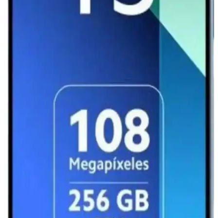
Redmi 13 ve Xiaomi 13 Karşılaştırması: Hangi
Model Sizin İçin Daha Uygun
Redmi 13 uygun fiyatlı ve temel ihtiyaçlara yönelikken, Xiaomi 13
gelişmiş özellikler ve yüksek performans sunar. Hangi model sizin
için daha uygun karar vermenize yardımcı olur.
Redmi Note 11 ve Note 9 Pro Karşılaştırması: Hangi
Model Size Uygun
Redmi Note 11 ve Note 9 Pro modellerinin tasarım, performans,
batarya ve kamera özellikleri detaylı karşılaştırmasıyla hangi
telefonun ihtiyaçlarınıza daha uygun olduğunu öğrenin.
Xiaomi Pad 7 ve ESIM Teknolojisiyle Geleceğin
Mobil Bağlantı Çözümleri
Xiaomi Pad 7, ESIM teknolojisi sayesinde fiziksel SIM ihtiyacını
ortadan kaldırarak kullanıcılarına kolay ve güvenli bağlantı imkanı
sunuyor.
Redmi 12 Pro Teknik Özellikleri ve Piyasa Konumu
Hakkında Güncel Bilgiler