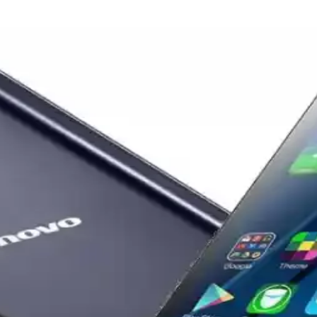
ejisi Üzerine Finansal Analizi
eniyle finansal zorluklarla mücadele ediyor. Şirket, maliyetleri düşürme
zar Dinamiklerine Etkileri
ppo ile entegrasyon ve pazar stratejisi değişiklikleri bu kararda etkili. 
Renk Doğruluğu ve Canlılık Karşılaştırması
ha doğru ve doğal renkler sağlar. Renk doygunluğu ve kalibrasyon farkl
fesyonel Kameralarla Teknik Karşılaştırması
u yenilikler, akıllı telefon kameralarının profesyonel ekipmanlarla kar
arj Etme: USB-C ve Power Delivery Uyumluluğu
olojisi sayesinde iPhone gibi akıllı telefonları güvenli ve uyumlu şekil