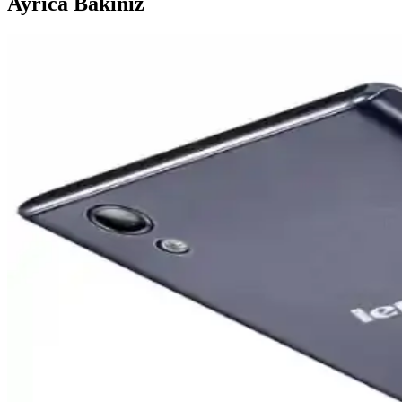
Ayrıca Bakınız
Samsung Electronics'in Artan Maliyetler ve Ürün Strat
Samsung Electronics, artan bileşen maliyetleri ve yenilik eksikliği ned
OnePlus'ın Küresel Pazarlardan Çekilme Kararı ve Pa
OnePlus, 2026 Nisan itibarıyla Avrupa'da faaliyetlerini durdurabilir. O
yaşıyor.
iPhone 17 Pro ve Samsung Galaxy S22 Ekranlarında 
Samsung Galaxy S22 ekranları canlı renkler sunarken, iPhone 17 Pro da
Vivo X300 Ultra ve Akıllı Telefon Kameralarının Pro
Vivo X300 Ultra'nın 400mm Zeiss lensi ve SmallRig iş birliğiyle sunduğ
Lenovo Dizüstü Bilgisayar Şarj Cihazıyla iPhone Ş
Lenovo dizüstü bilgisayar şarj cihazları, USB-C ve Power Delivery tekn