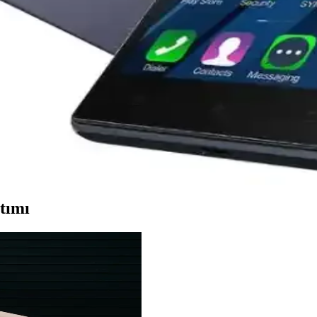
 Detayları Hakkında Kapsamlı Bilgi
çok yönlü fotoğraf imkanı sunar. Geniş açı, makro ve derinlik sensörleri
ormans ve gelişmiş özelliklerle öne çıkıyor
 performans ve gelişmiş özellikleriyle öne çıkıyor. Tasarım, ekran, kame
k Performanslı Çözümler
 sunarak farklı kullanıcı ihtiyaçlarına cevap verir. ThinkPhone ve Legion 
tımı