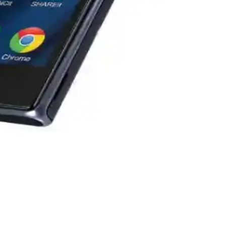
 sayesinde yüksek kaliteli ve detaylı fotoğraflar çekebilirsiniz.
ra ve işlemci alanlarındaki yenilikler dikkat çekiyor.
serileri, kurumsal ve oyun tutkunlarına özel özelliklerle öne çıkar.