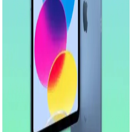
işlemci ve uzun pil ömrü ile çok yönlü kullanım sunar. Profesyonel
ve eğlence amaçlı ideal bir tablet deneyimi sağlar.
Samsung Galaxy Tab S9 FE+ Plus için Nano
Kırılmaz Esnek Ekran Koruyucu İncelemesi
Samsung Galaxy Tab S9 FE+ Plus için tasarlanmış nano cam ekran
koruyucu, yüksek dayanıklılık ve net görüntü sağlar. Kolay
uygulama ve göz yorgunluğunu azaltıcı özellikleriyle ekran
korumasında yeni standart.
Huawei MatePad 10.4 için Nano Esnek Cam Ekran
Koruyucu İncelemesi ve Kullanıcı Deneyimleri
Huawei MatePad 10.4 uyumlu nano esnek cam ekran koruyucu,
yüksek dayanıklılık ve şeffaflık sağlar, kolay uygulama ve iyi
koruma özellikleriyle öne çıkar.
Apple iPad Pro'da Donanım Sınırlı, Yazılım
Geliştirmeleri Öncelikli Yaklaşım
Apple, iPad Pro'da donanım yeniliklerini sınırlarken, yazılım
tarafında profesyonel kullanıcılar için iPadOS deneyimini