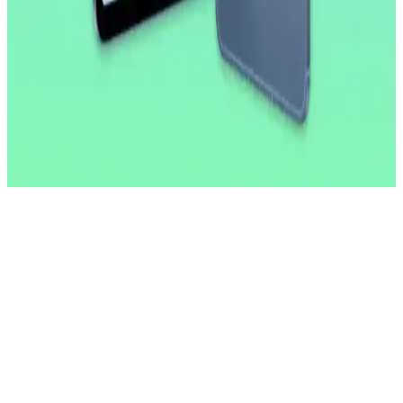
geliştirmeye odaklanıyor. Bu strateji cihazın potansiyelini artırmayı
hedefliyor.
2026 İlk Yarısında A18 Çipli Yeni iPad Modeli ve
Teknik Özellikleri
2026'nın ilk yarısında çıkacak yeni iPad modeli A18 çip ve 8 GB
RAM ile performansını artırıyor. OLED ekran ve ProMotion
özellikleri bu modelde yer almıyor, lansman iOS 26.4 ile
gerçekleşecek.
Güçlü Donanım ve İşlemci
Performans açısından Redmi Pad, MediaTek işlemci ve 8 çekirdekli
yapısıyla öne çıkar. Bu yapı, yoğun uygulamalar ve çoklu sekmeler
arasında geçişlerde bile sorunsuz bir deneyim sağlar. 6 GB RAM
kapasitesi ise, çoklu görevlerde akıcılık sağlar ve uygulamalar
arasında geçişleri hızlandırır. Kullanıcılar, oyun oynarken veya ağır
uygulamalar kullanırken bile cihazın kasma yapmadığını ve ısınma
sorunu yaşamadığını belirtiyorlar.
Depolama ve Bağlantı Seçenekleri