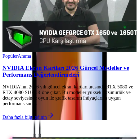
Popüler
Arama
NVIDIA Ekran Kartları 2026 Güncel Modeller ve
Performans Değerlendirmeleri
NVIDIA'nın 2026 yılı güncel ekran kartları arasında RTX 5080 ve
RTX 4080 SUPER öne çıkar. Bu modeller yüksek çözünürlük ve
detay seviyesinde oyun ile grafik tasarım ihtiyaçlarına uygun
performans sunar.
Daha fazla bilgi edinin