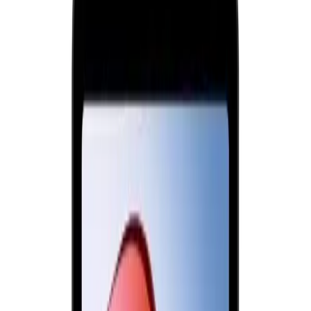
sağlar ve estetik açıdan beğeni topluyor.
Kullanıcılar, cihazın performansını oyun ve çoklu görevler sırasında
olumlu şekilde tanımlar. Özellikle, PUBG gibi oyunlarda 30 fps gibi
akıcı bir deneyim sunması, oyuncuların memnuniyetini artırır. Ses
kalitesi ve ekran görüntüsü ise, içerik izleme ve müzik dinleme
sırasında yüksek tatmin sağlar.
Sonuç ve Değerlendirme
Xiaomi Redmi Pad, fiyatına göre sunduğu özellikler ve
performansla dikkat çeken bir tablet olarak öne çıkar. Geniş ekranı,
güçlü işlemcisi ve yüksek depolama kapasitesi ile hem eğlence hem
de çalışma ihtiyaçlarına cevap verir. Ayrıca, Android işletim sistemi
ve geniş uygulama ekosistemi, kişiselleştirilmiş kullanıcı deneyimi
sağlar.
Bu cihaz, şık tasarımı ve dayanıklılığıyla da kullanıcıların beğenisini
kazanır. Özellikle, bir yıl garanti süresi ve ücretsiz kargo
avantajlarıyla, satın alma sürecini daha cazip hale getirir. Sonuç
olarak, Xiaomi Redmi Pad, performans ve tasarımın mükemmel
birleşimi olarak, teknolojiseverlerin tercihleri arasında yer alır.
Ürünün yakın alternatife karşı duruşunu kısa ipuçlarıyla görmek
isterseniz
ipucu özeti
tıklayabilirsiniz.