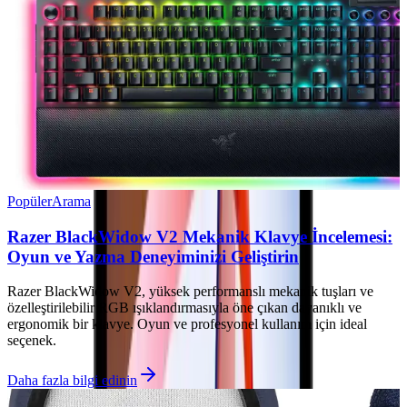
Popüler
Arama
Razer BlackWidow V2 Mekanik Klavye İncelemesi:
Oyun ve Yazma Deneyiminizi Geliştirin
Razer BlackWidow V2, yüksek performanslı mekanik tuşları ve
özelleştirilebilir RGB ışıklandırmasıyla öne çıkan dayanıklı ve
ergonomik bir klavye. Oyun ve profesyonel kullanım için ideal
seçenek.
Daha fazla bilgi edinin