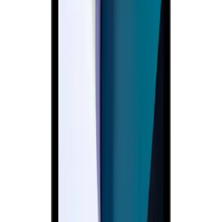
Arama
Tablet Ekran Fotoğraflarıyla Kişisel Tarzınızı
Yansıtmanın En İyi Yolları
Tablet ekran fotoğrafları, kişisel tarzınızı yansıtan ve estetik açıdan
zengin görsellerle cihazınızı özelleştirmenize olanak tanır. Yüksek
çözünürlük ve çeşitli temalarla kullanımı kolaydır.
Daha fazla bilgi edinin