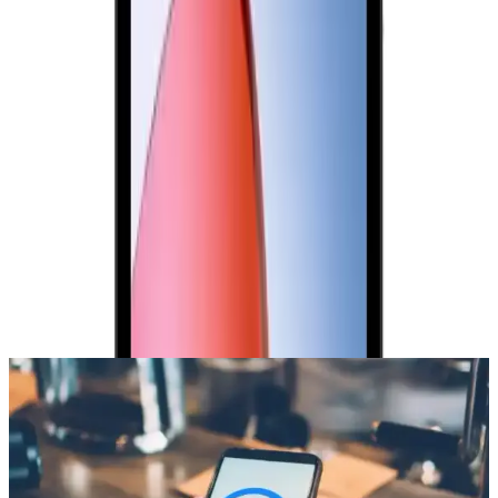
Paylaş:
f
𝕏
Yorumlar:
Yorum
0
Beğen
Ayın popüler yazıları