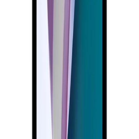
Lenovo Dizüstü Bilgisayar Modelleri ve Fiyatları:
Uygun ve Performanslı Seçenekler
Lenovo'nun çeşitli modelleri uygun fiyatlar ve yüksek performans
sunar. Günlük kullanım, iş, oyun ve tasarım ihtiyaçlarına uygun
seçeneklerle, dayanıklılık ve uzun pil ömrü avantaj sağlar.
Daha fazla bilgi edinin