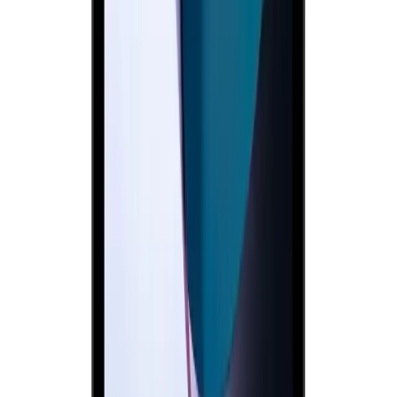
Arama
USB Ses Kartları ile Ses Deneyiminizi Yükselten
Profesyonel Çözüm Rehberi
USB ses kartları, yüksek çözünürlük ve düşük gecikme ile ses
deneyimini geliştiren harici cihazlardır. Taşınabilirlik ve kolay
kurulum avantajlarıyla profesyonel ve günlük kullanımlar için
idealdir.
Daha fazla bilgi edinin