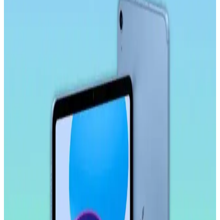
Microsonic temperli cam ekran koruyucu, Galaxy Tab S9 Plus
X810 modeline özel tasarımıyla yüksek dayanıklılık ve estetik sunar.
Çizilmelere karşı dirençli, kolay uygulanabilir ve kullanımı rahat bir
ürün.
Ally 9.0 Akıllı Tahta, Tablet ve Telefon Stylus
Kalem: Yüksek Hassasiyetli ve Ergonomik Tasarım
Ally 9.0 stylus kalem, yüksek hassasiyet, uyumluluk ve ergonomik
tasarımıyla akıllı tahta, tablet ve telefonlarda pratik kullanım sağlar,
yoğun çalışma ve eğitim ortamlarına uygun bir seçenektir.
Samsung Galaxy Tab S10 FE Plus İçin Kırılmaz
Ekran Koruyucu İncelemesi ve Kullanıcı Yorumları
Samsung Galaxy Tab S10 FE Plus için tasarlanmış kırılmaz ekran
koruyucu, yüksek dayanıklılık ve kolay uygulama özellikleriyle
ekranı çizilmelere ve darbelere karşı korur.
Samsung Galaxy Tab S11 Ultra 14.6 İnç AMOLED
Ekranlı Güçlü ve Çok Yönlü Tablet Özellikleri
Samsung Galaxy Tab S11 Ultra, 14.6 inç AMOLED ekran, güçlü