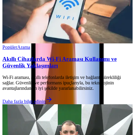
Popüler
Arama
Akıllı Cihazlarda Wi-Fi Araması Kullanımı ve
Güvenlik Yaklaşımları
Wi-Fi araması, akıllı telefonlarda iletişim ve bağlantı sürekliliği
sağlar. Güvenlik ve performans ipuçlarıyla, bu teknolojinin
avantajlarından en iyi şekilde yararlanabilirsiniz.
Daha fazla bilgi edinin