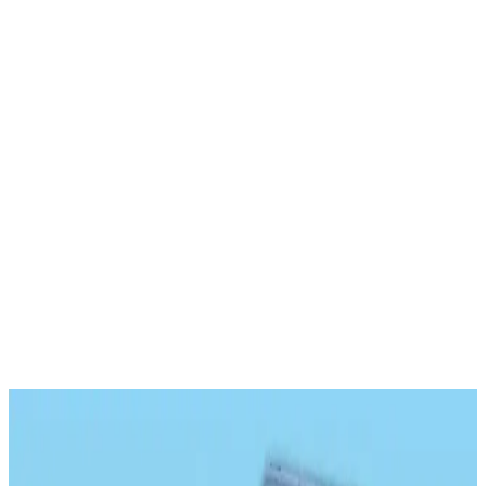
Trendler, ipuçları, rehberler ve yeni fikirlerle dolu
içerikler burada sizi bekliyor.
Xiaomi Redmi Pad, modern teknolojiyi ve şık tasarımı bir araya
getirerek, kullanıcıların günlük ihtiyaçlarına cevap veren üstün
özelliklerle donatılmış bir tablettir. Bu ürün, özellikle geniş ekranı,
yüksek çözünürlüğü ve güçlü performansıyla dikkat çeker.
Tasarım ve Ekran Özellikleri
Redmi Pad'in en belirgin özelliklerinden biri, 10,6 inçlik LCD
ekranıdır. Bu geniş ekran, film izleme, oyun oynama ve çoklu
görevler için ideal bir alan sunar. Çözünürlüğü 1920 x 1200 piksel
olan ekran, canlı renkler ve net detaylar sağlar. Ayrıca, ekranın
parlaklığı ve görüntü kalitesi, kullanıcıların farklı ışık koşullarında
dahi yüksek konforla içerik tüketmesine olanak tanır.
Ayrıca Bakınız
Samsung Galaxy Tab S9 Plus X810 için Microsonic
Temperli Cam Ekran Koruyucu Ürün Özellikleri ve
Avantajları