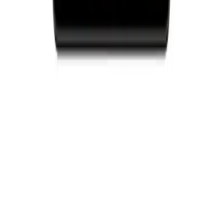
Arama
Laptoplarda Ekran Kartını Görmeme Sorunu
Nedenleri ve Çözüm Yolları
Laptop ekran kartı algılamama sorunu, sürücü, donanım veya BIOS
ayarlarıyla ilgili olabilir. Güncel sürücü yükleme, BIOS kontrolü ve
donanım bağlantılarını gözden geçirme gibi pratik adımlarla sorunu
çözebilirsiniz.
Daha fazla bilgi edinin