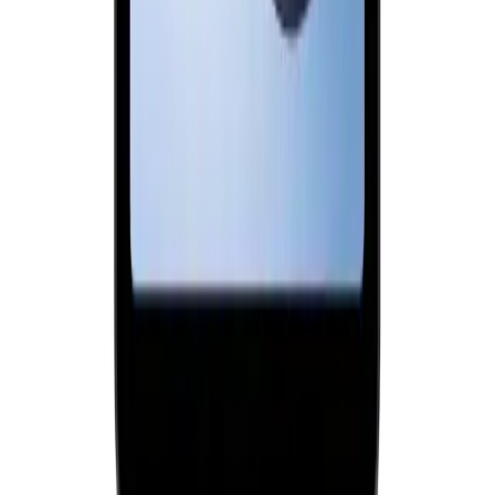
Arama
Telefonlar Arası İnternet Paylaşımı Nasıl Yapılır ve
Hangi Yöntemler Kullanılır
Telefonlar arasında internet paylaşımı, farklı yöntemlerle kolayca
gerçekleştirilebilir. Hotspot, Bluetooth ve USB bağlantılarıyla
internet erişimini sağlama detayları burada.
Daha fazla bilgi edinin