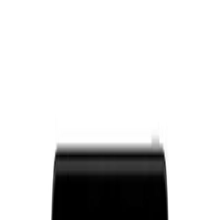
128 GB kapasiteli depolama alanı, kullanıcıların yüksek boyutlu
dosyalarını, uygulamalarını ve multimedya içeriklerini kolayca
saklamasına imkan tanır. Bu geniş alan, özellikle fotoğraf, video ve
oyun koleksiyonları için idealdir. Ayrıca, Bluetooth ve HDMI
bağlantı özellikleri sayesinde cihazlar arası veri aktarımı ve harici
ekran bağlantısı oldukça pratik hale gelir.
Kamera ve Ses Deneyimi
Tabletin kamera özellikleri, 5 ila 10 MP arasında değişen
çözünürlükler sunar. Bu sayede, video görüşmeleri ve temel fotoğraf
çekimleri rahatlıkla gerçekleştirilebilir. Ses kalitesi ise, dört
hoparlörlü sistem ve surround ses teknolojisi ile oldukça tatmin
edicidir. Cihaz, yüksek ses seviyelerinde bile net ve bozulmasız ses
iletimi sağlar.
Kullanıcı Deneyimleri ve Yorumlar
Yapılan değerlendirmelerde, Redmi Pad kullanıcılarının genel
memnuniyeti oldukça yüksektir. Özellikle, ekranın canlı renkleri,
yüksek hızda geçişleri ve hızlı şarj olanağı öne çıkan özellikler
arasında yer alır. Ayrıca, cihazın ince ve şık tasarımı, taşıma kolaylığı