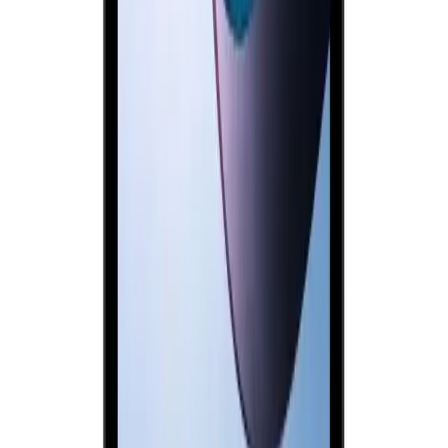
Arama
RTX 4070 Ti Sistemleri: Yüksek Performans ve
Güncel Teknolojilerin Buluşma Noktası
RTX 4070 Ti sistemleri, yüksek performans ve modern
teknolojilerle donatılmış, uyumlu bileşenlerle güçlü ve verimli
bilgisayarlar oluşturmanıza imkan tanır.
Daha fazla bilgi edinin