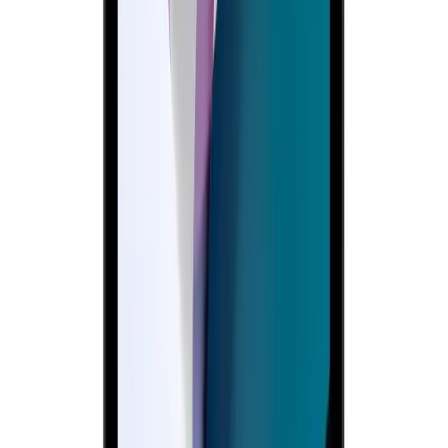
Arama
Lenovo Dizüstü Bilgisayarlarda Wi-Fi Sorunlarının
Nedenleri ve Çözüm Yolları
Lenovo dizüstü bilgisayarlarda Wi-Fi’nin görünmemesi veya
bağlantı sorunlarının temel nedenleri ve çözüm yolları detaylı şekilde
anlatılıyor. Yazılım güncellemeleri, donanım ve ayar kontrolleriyle
sorunu çözebilirsiniz.
Daha fazla bilgi edinin