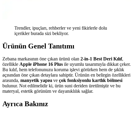
Trendler, ipuçları, rehberler ve yeni fikirlerle dolu
içerikler burada sizi bekliyor.
Ürünün Genel Tanıtımı
Zebana markasının öne çıkan ürünü olan
2-in-1 Best Deri Kılıf
,
özellikle
Apple iPhone 16 Plus
ile uyumlu tasarımıyla dikkat çeker.
Bu kılıf, hem telefonunuzu koruma işlevi görürken hem de şıklık
açısından öne çıkan detaylara sahiptir. Ürünün en belirgin özellikleri
arasında,
manyetik yapısı
ve
çok fonksiyonlu kartlık bölmesi
bulunur. Not edilmelidir ki, ürün suni deriden üretilmiştir ve bu
materyal, estetik görünüm ve dayanıklılık sağlar.
Ayrıca Bakınız
Galaxy A26 İçin Kadife İç Yüzeyli Şık ve Koruyucu
Lansman Kapakları