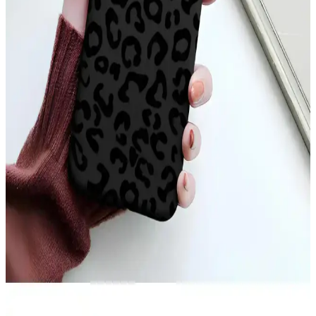
tarzınıza uygun alternatifler sunar.
Apple iPhone 11 Pro Max için şık ve dayanıklı TPU
malzemeden koruyucu kılıf
Şeffaf ve renkli tasarımıyla dikkat çeken Case 4U Omega Kapak,
dayanıklı TPU malzemeden üretilmiş olup, telefonunuzu estetik ve
fonksiyonellik açısından üstün seviyede korur.
iPhone 17 Pro Max Arka Yüzeyindeki Çizgilerin
Nedenleri ve Çözüm Yolları
iPhone 17 Pro Max arka yüzeyinde oluşan ince çizgiler, kılıf baskısı,
ısı etkisi ve MagSafe aksesuarları nedeniyle ortaya çıkabilir.
Temizlik ve doğru kılıf seçimi çizgilerin önlenmesinde önemlidir.
iPhone 11 Sarı Kılıf Seçenekleri ve Özellikleri:
Estetik ve Koruma Avantajları
iPhone 11 sarı kılıf seçenekleri, estetik ve koruma özellikleriyle öne
çıkar. Silikon, TPU ve deri modelleri, şık tasarım ve dayanıklılık
sunar, kişisel tarzınızı yansıtarak telefonunuzu güvenle korur.