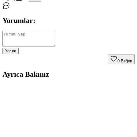
Yorumlar:
Yorum
0
Beğen
Ayrıca Bakınız
Galaxy A26 İçin Kadife İç Yüzeyli Şık ve Koruyucu
Lansman Kapakları
Galaxy A26 için tasarlanmış kadife iç yüzeyli şık ve koruyucu kılıf,
çizilmelere karşı üstün koruma sağlar, modern tasarımı ve renk
seçenekleriyle tarzınıza uygun bir aksesuar sunar.
McStorey MacBook Air Kılıfı: Estetik ve Koruma