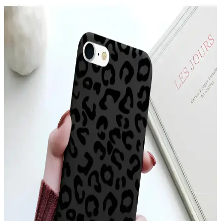
Sağlayan İnce Tasarım
McStorey MacBook Air Kılıfı, yüksek kaliteli TPU malzemeden
üretilmiş, şık tasarımıyla cihazınızı çizik ve darbelere karşı korur,
hafif ve estetik yapısıyla kullanım kolaylığı sağlar.
YoungKit Apple iPhone 14 Pro Max Kılıfı:
Dayanıklı ve Estetik Koruma Çözümü
YoungKit iPhone 14 Pro Max kılıfı, dayanıklı malzeme ve şeffaf
tasarımıyla üstün koruma sağlar, estetik ve fonksiyonelliği bir arada
sunar, çevre dostudur ve manyetik şarj uyumludur.
Xiaomi Mi 11 Ultra için Şık ve Koruyucu Altın
Kenarlı Silikon Kılıf
Parlak altın detaylar ve dayanıklı silikon malzeme ile Xiaomi Mi 11
Ultra'nızı şık ve güvenle koruyan kılıf, çeşitli renk seçenekleriyle
tarzınıza uygun alternatifler sunar.
Apple iPhone 11 Pro Max için şık ve dayanıklı TPU
malzemeden koruyucu kılıf