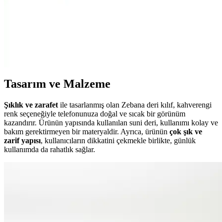
Teknolojik Cihazlar İçin Becase Kılıfın Önemi ve
Kullanım Avantajları
Becase kılıf, telefon ve tabletleri çizilmelere ve darbelere karşı
koruyan, çeşitli malzeme ve tasarımlarla estetik ve fonksiyonel bir
aksesuar sunar.
Tasarım ve Malzeme
Şıklık ve zarafet
ile tasarlanmış olan Zebana deri kılıf, kahverengi
renk seçeneğiyle telefonunuza doğal ve sıcak bir görünüm
kazandırır. Ürünün yapısında kullanılan suni deri, kullanımı kolay ve
bakım gerektirmeyen bir materyaldir. Ayrıca, ürünün
çok şık ve
zarif yapısı
, kullanıcıların dikkatini çekmekle birlikte, günlük
kullanımda da rahatlık sağlar.