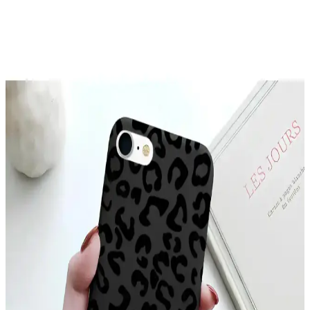
Galaxy A26 için tasarlanmış kadife iç yüzeyli şık ve koruyucu kılıf,
çizilmelere karşı üstün koruma sağlar, modern tasarımı ve renk
seçenekleriyle tarzınıza uygun bir aksesuar sunar.
McStorey MacBook Air Kılıfı: Estetik ve Koruma
Sağlayan İnce Tasarım
McStorey MacBook Air Kılıfı, yüksek kaliteli TPU malzemeden
üretilmiş, şık tasarımıyla cihazınızı çizik ve darbelere karşı korur,
hafif ve estetik yapısıyla kullanım kolaylığı sağlar.
YoungKit Apple iPhone 14 Pro Max Kılıfı:
Dayanıklı ve Estetik Koruma Çözümü
YoungKit iPhone 14 Pro Max kılıfı, dayanıklı malzeme ve şeffaf
tasarımıyla üstün koruma sağlar, estetik ve fonksiyonelliği bir arada
sunar, çevre dostudur ve manyetik şarj uyumludur.
Xiaomi Mi 11 Ultra için Şık ve Koruyucu Altın
Kenarlı Silikon Kılıf
Parlak altın detaylar ve dayanıklı silikon malzeme ile Xiaomi Mi 11
Ultra'nızı şık ve güvenle koruyan kılıf, çeşitli renk seçenekleriyle