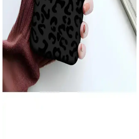
Şeffaf ve renkli tasarımıyla dikkat çeken Case 4U Omega Kapak,
dayanıklı TPU malzemeden üretilmiş olup, telefonunuzu estetik ve
fonksiyonellik açısından üstün seviyede korur.
iPhone 17 Pro Max Arka Yüzeyindeki Çizgilerin
Nedenleri ve Çözüm Yolları
iPhone 17 Pro Max arka yüzeyinde oluşan ince çizgiler, kılıf baskısı,
ısı etkisi ve MagSafe aksesuarları nedeniyle ortaya çıkabilir.
Temizlik ve doğru kılıf seçimi çizgilerin önlenmesinde önemlidir.
iPhone 11 Sarı Kılıf Seçenekleri ve Özellikleri:
Estetik ve Koruma Avantajları
iPhone 11 sarı kılıf seçenekleri, estetik ve koruma özellikleriyle öne
çıkar. Silikon, TPU ve deri modelleri, şık tasarım ve dayanıklılık
sunar, kişisel tarzınızı yansıtarak telefonunuzu güvenle korur.
Teknolojik Cihazlar İçin Becase Kılıfın Önemi ve
Kullanım Avantajları
Becase kılıf, telefon ve tabletleri çizilmelere ve darbelere karşı
koruyan, çeşitli malzeme ve tasarımlarla estetik ve fonksiyonel bir