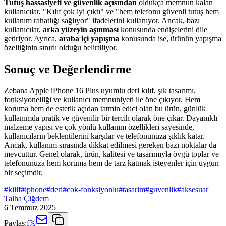
Tutuş hassasiyeti ve güvenlik açısından
oldukça memnun kalan
kullanıcılar, "Kılıf çok iyi çıktı" ve "hem telefonu güvenli tutuş hem
kullanım rahatlığı sağlıyor" ifadelerini kullanıyor. Ancak, bazı
kullanıcılar,
arka yüzeyin aşınması
konusunda endişelerini dile
getiriyor. Ayrıca,
araba içi yapışma
konusunda ise, ürünün yapışma
özelliğinin sınırlı olduğu belirtiliyor.
Sonuç ve Değerlendirme
Zebana Apple iPhone 16 Plus uyumlu deri kılıf, şık tasarımı,
fonksiyonelliği ve kullanıcı memnuniyeti ile öne çıkıyor. Hem
koruma hem de estetik açıdan tatmin edici olan bu ürün, günlük
kullanımda pratik ve güvenilir bir tercih olarak öne çıkar. Dayanıklı
malzeme yapısı ve çok yönlü kullanım özellikleri sayesinde,
kullanıcıların beklentilerini karşılar ve telefonunuza şıklık katar.
Ancak, kullanım sırasında dikkat edilmesi gereken bazı noktalar da
mevcuttur. Genel olarak, ürün, kalitesi ve tasarımıyla övgü toplar ve
telefonunuza hem koruma hem de tarz katmak isteyenler için uygun
bir seçimdir.
#
kilif
#
iphone
#
deri
#
cok-fonksiyonlu
#
tasarim
#
guvenlik
#
aksesuar
Talha Çiğdem
6 Temmuz 2025
Paylaş:
f
𝕏