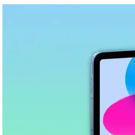
Samsung Galaxy Tab S9 Plus X810 için Microsonic T
Microsonic temperli cam ekran koruyucu, Galaxy Tab S9 Plus X810 model
Ally 9.0 Akıllı Tahta, Tablet ve Telefon Stylus Kale
Ally 9.0 stylus kalem, yüksek hassasiyet, uyumluluk ve ergonomik tasar
Samsung Galaxy Tab S10 FE Plus İçin Kırılmaz Ekra
Samsung Galaxy Tab S10 FE Plus için tasarlanmış kırılmaz ekran koruy
Samsung Galaxy Tab S11 Ultra 14.6 İnç AMOLED Ekra
Samsung Galaxy Tab S11 Ultra, 14.6 inç AMOLED ekran, güçlü işlemci 
Samsung Galaxy Tab S9 FE+ Plus için Nano Kırılma
Samsung Galaxy Tab S9 FE+ Plus için tasarlanmış nano cam ekran kor
standart.