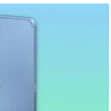
tajları
 karşı dirençli, kolay uygulanabilir ve kullanımı rahat bir ürün.
n çalışma ve eğitim ortamlarına uygun bir seçenektir.
melere ve darbelere karşı korur.
 amaçlı ideal bir tablet deneyimi sağlar.
öz yorgunluğunu azaltıcı özellikleriyle ekran korumasında yeni