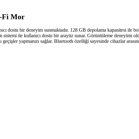
i-Fi Mor
lanıcı dostu bir deneyim sunmaktadır. 128 GB depolama kapasitesi ile b
im sistemi ile kullanıcı dostu bir arayüz sunar. Görüntüleme deneyimi 
eçişler yapmanızı sağlar. Bluetooth özelliği sayesinde cihazlar arasında 