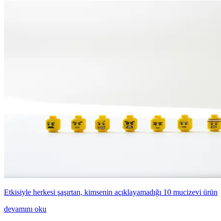
Etkisiyle herkesi şaşırtan, kimsenin açıklayamadığı 10 mucizevi ürün
devamını oku