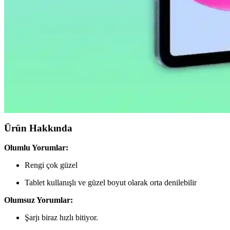
Huawei MatePad 10.4 için Nano Esnek Cam Ekran Kor
Huawei MatePad 10.4 uyumlu nano esnek cam ekran koruyucu, yüksek da
Apple iPad Pro'da Donanım Sınırlı, Yazılım Geliştirm
Apple, iPad Pro'da donanım yeniliklerini sınırlarken, yazılım tarafında
2026 İlk Yarısında A18 Çipli Yeni iPad Modeli ve Tekn
2026'nın ilk yarısında çıkacak yeni iPad modeli A18 çip ve 8 GB RAM
Ürün Hakkında
Olumlu Yorumlar:
Rengi çok güzel
Tablet kullanışlı ve güzel boyut olarak orta denilebilir
Olumsuz Yorumlar:
Şarjı biraz hızlı bitiyor.