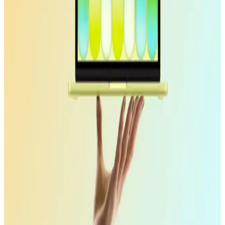
MacBook Air M5 ve M4 Çip Performans
Karşılaştırması ve Kullanım Alanları
Apple'ın M5 çipi, MacBook Air'de M4'e kıyasla %10-15 daha
yüksek performans sunuyor. Ancak pasif soğutma nedeniyle uzun
süreli yüksek performans sınırlı kalıyor. Pro modeller daha güçlü
seçenekler.
Apple MacBook Neo'nun PC Üreticilerine Etkisi ve
Microsoft, Intel, AMD'nin Yanıtları
Apple MacBook Neo, düşük maliyet ve entegre ekosistemiyle PC
üreticilerini zorluyor. Microsoft, Intel ve AMD'nin yanıtları,
Windows optimizasyonu ve tedarik zinciri yönetimi odaklı olacak.
OpenClaw Otomasyon Aracı ve Çin'de MacBook
Talebindeki Artışın Analizi
OpenClaw, kodlama bilgisi olmadan otomasyon sağlayan yapay
zeka aracı olarak Mac cihazlarında iMessage entegrasyonu ve Apple
işlemcileriyle öne çıkıyor. Çin'de Mac Mini ve MacBook talebinde
artış yaşanıyor.
Apple MacBook Neo'nun Lansmanı ve Piyasadaki