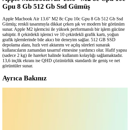
Gpu 8 Gb 512 Gb Ssd Gümüş
Apple Macbook Air 13.6" M2 8c Cpu 10c Gpu 8 Gb 512 Gb Ssd
Gümüş; renkli tasarımıyla dikkat çeken şık ve modern bir görünüm
sunar. Apple M2 işlemcisi ile yüksek performanslı bir işlem gücüne
sahiptir. 8 çekirdekli işlemci ve 10 çekirdekli grafik kartı, yoğun
grafik işlemlerinde bile akıcı bir deneyim sağlar. 512 GB SSD
depolama alanı, hızlı veri aktarımı ve açılış süreleri sunarak
kullanıcıların zamandan tasarruf etmesine yardımcı olur. Hafif yapısı
(sadece 2 kg) ile hareket halinde kullanım kolaylığı sağlamaktadır.
13,6 inçlik ekranı ise QHD çözünürlük standardı ile geniş ve net
görüntüler sunar.
Ayrıca Bakınız
Z-Mobile MacBook Air M2 ve M3 13.6 İnç Koruma
Seti Detaylı İnceleme ve Analiz
Z-Mobile'ın MacBook Air M2 ve M3 modelleriyle uyumlu 13.6 inç
koruma seti, şeffaf tasarımı ve dayanıklı malzemeleriyle cihazınızı
estetik ve güvenle korur, kullanıcı memnuniyetini artırır.