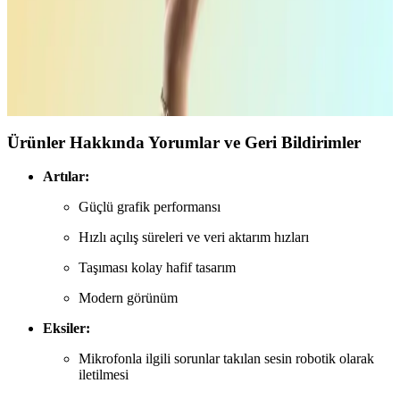
Apple MacBook Neo'nun Lansmanı ve Piyasadaki
Uygun Fiyatlı Performans Devrimi
Apple MacBook Neo, uygun fiyat ve performans dengesiyle yeni
kullanıcıları hedefleyerek satış başarısı yakaladı. Bu model, Mac
kullanımını genişleterek pazar payını etkiliyor.
Ürünler Hakkında Yorumlar ve Geri Bildirimler
Artılar:
Güçlü grafik performansı
Hızlı açılış süreleri ve veri aktarım hızları
Taşıması kolay hafif tasarım
Modern görünüm
Eksiler:
Mikrofonla ilgili sorunlar takılan sesin robotik olarak
iletilmesi