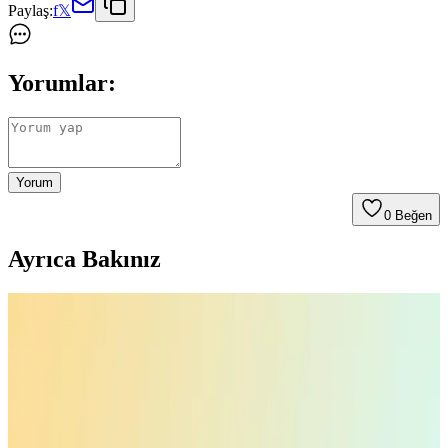
Paylaş:
f
𝕏
Yorumlar:
Yorum
0
Beğen
Ayrıca Bakınız
Z-Mobile MacBook Air M2 ve M3 13.6 İnç Koruma
Seti Detaylı İnceleme ve Analiz
Z-Mobile'ın MacBook Air M2 ve M3 modelleriyle uyumlu 13.6 inç
koruma seti, şeffaf tasarımı ve dayanıklı malzemeleriyle cihazınızı
estetik ve güvenle korur, kullanıcı memnuniyetini artırır.