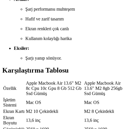
Şarj performansı muhteşem
Hafif ve zarif tasarım
Ekran renkleri çok canlı
Kullanım kolaylığı harika
Eksiler:
Şarjı yanıp sönüyor.
Karşılaştırma Tablosu
Apple Macbook Air 13.6" M2
Apple Macbook Air
Özellik
8c Cpu 10c Gpu 8 Gb 512 Gb
13.6" M2 8gb 256gb
Ssd Gümüş
Ssd Gümüş
İşletim
Mac OS
Mac OS
Sistemi
Ekran Kartı
M2 10 Çekirdekli
M2 8 Çekirdekli
Ekran
13,6 inç
13,6 inç
Boyutu