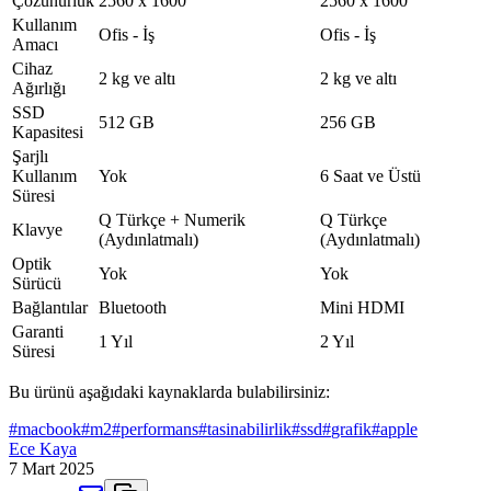
Çözünürlük
2560 x 1600
2560 x 1600
Kullanım
Ofis - İş
Ofis - İş
Amacı
Cihaz
2 kg ve altı
2 kg ve altı
Ağırlığı
SSD
512 GB
256 GB
Kapasitesi
Şarjlı
Kullanım
Yok
6 Saat ve Üstü
Süresi
Q Türkçe + Numerik
Q Türkçe
Klavye
(Aydınlatmalı)
(Aydınlatmalı)
Optik
Yok
Yok
Sürücü
Bağlantılar
Bluetooth
Mini HDMI
Garanti
1 Yıl
2 Yıl
Süresi
Bu ürünü aşağıdaki kaynaklarda bulabilirsiniz:
#
macbook
#
m2
#
performans
#
tasinabilirlik
#
ssd
#
grafik
#
apple
Ece Kaya
7 Mart 2025