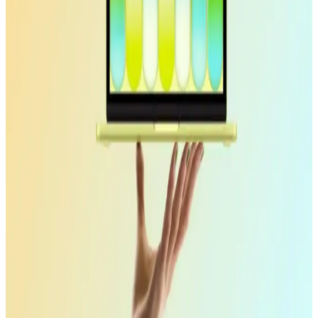
MacBook Air M5 ve M4 Çip Performans
Karşılaştırması ve Kullanım Alanları
Apple'ın M5 çipi, MacBook Air'de M4'e kıyasla %10-15 daha
yüksek performans sunuyor. Ancak pasif soğutma nedeniyle uzun
süreli yüksek performans sınırlı kalıyor. Pro modeller daha güçlü
seçenekler.
Apple MacBook Neo'nun PC Üreticilerine Etkisi ve
Microsoft, Intel, AMD'nin Yanıtları
Apple MacBook Neo, düşük maliyet ve entegre ekosistemiyle PC
üreticilerini zorluyor. Microsoft, Intel ve AMD'nin yanıtları,
Windows optimizasyonu ve tedarik zinciri yönetimi odaklı olacak.
OpenClaw Otomasyon Aracı ve Çin'de MacBook
Talebindeki Artışın Analizi
OpenClaw, kodlama bilgisi olmadan otomasyon sağlayan yapay
zeka aracı olarak Mac cihazlarında iMessage entegrasyonu ve Apple
işlemcileriyle öne çıkıyor. Çin'de Mac Mini ve MacBook talebinde
artış yaşanıyor.