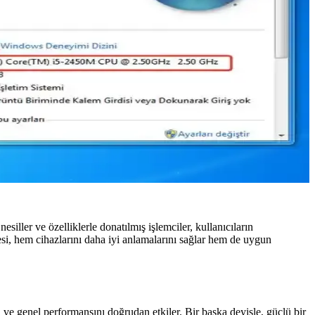
ller ve özelliklerle donatılmış işlemciler, kullanıcıların
nmesi, hem cihazlarını daha iyi anlamalarını sağlar hem de uygun
 ve genel performansını doğrudan etkiler. Bir başka deyişle, güçlü bir