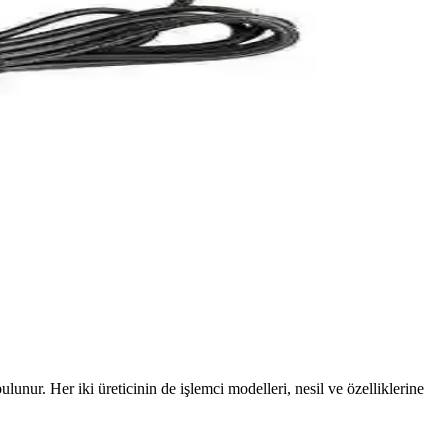
nerji sağlar ve hafif sistemler için uygundur.
is ortamında stabil internet erişimi için ideal.
şmasını sağlar.
u, stabil enerji ve uzun ömür sunar.
bulunur. Her iki üreticinin de işlemci modelleri, nesil ve özelliklerine