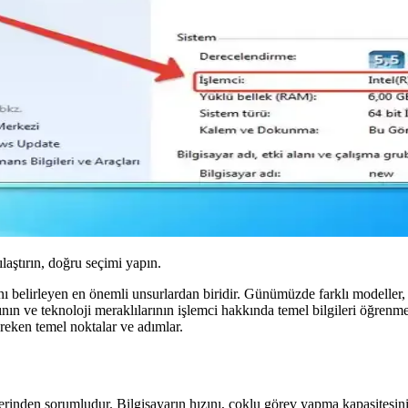
ılaştırın, doğru seçimi yapın.
belirleyen en önemli unsurlardan biridir. Günümüzde farklı modeller, nesi
larının ve teknoloji meraklılarının işlemci hakkında temel bilgileri öğre
reken temel noktalar ve adımlar.
lerinden sorumludur. Bilgisayarın hızını, çoklu görev yapma kapasitesini