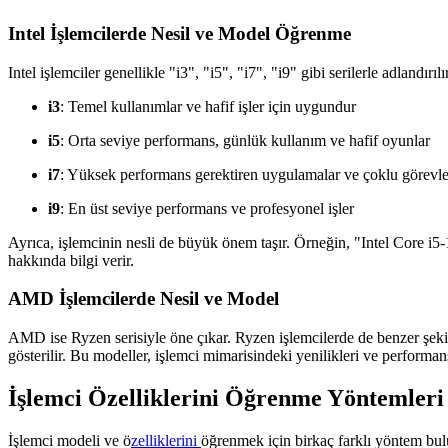
Intel İşlemcilerde Nesil ve Model Öğrenme
Intel işlemciler genellikle "i3", "i5", "i7", "i9" gibi serilerle adlandırı
i3
: Temel kullanımlar ve hafif işler için uygundur
i5
: Orta seviye performans, günlük kullanım ve hafif oyunlar
i7
: Yüksek performans gerektiren uygulamalar ve çoklu görevle
i9
: En üst seviye performans ve profesyonel işler
Ayrıca, işlemcinin nesli de büyük önem taşır. Örneğin, "Intel Core i5-
hakkında bilgi verir.
AMD İşlemcilerde Nesil ve Model
AMD ise Ryzen serisiyle öne çıkar. Ryzen işlemcilerde de benzer şekil
gösterilir. Bu modeller, işlemci mimarisindeki yenilikleri ve performans
İşlemci Özelliklerini Öğrenme Yöntemleri
İşlemci modeli ve ö
zelliklerini
öğrenmek için birkaç farklı yöntem bulu