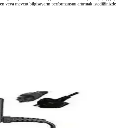
rken veya mevcut bilgisayarın performansını artırmak istediğinizde
arımıyla bilgisayar sisteminizin sıcaklıklarını etkin şekilde
emlere görsel şıklık katıyor.
nağıdır.
rmans ve bağlantı seçenekleriyle öne çıkar.