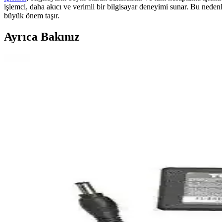
işlemci, daha akıcı ve verimli bir bilgisayar deneyimi sunar. Bu nedenl
büyük önem taşır.
Ayrıca Bakınız
Gametech Freezer Pro HD120 Yüksek Performanslı İşl
Gametech'in Freezer Pro HD120 modeli, 120 mm fan ve çoklu fan yapısı
düşürür.
Dark Sessiz 12cm 1200RPM FRGB Kasa Fanı: Yüksek 
Dark Sessiz 12cm 1200RPM FRGB kasa fanı, yüksek hava akışı ve düşük g
Eyfel Efs-2500 Güç Kaynağı: Temel Özellikler ve Kull
Eyfel Efs-2500, 250W güç çıkışıyla temel bilgisayar ihtiyaçlarına uygu
HP 255 G8 Dizüstü Bilgisayar İncelemesi: Günlük Ku
HP 255 G8, güçlü işlemci ve hızlı SSD ile günlük kullanım ve ofis işleri