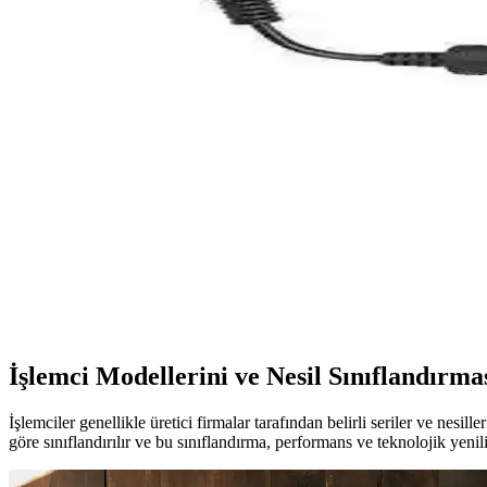
Frisby FOEM FPS-G30F12 300W ATX Güç Kaynağı İn
Frisby FOEM FPS-G30F12 300W ATX güç kaynağı, sessiz çalışma ve uygun
S-Link Cat6 Gri 7 Metre RJ45 LAN Kablosu Yüksek 
S-Link markalı 7 metre gri Cat6 LAN kablosu, yüksek hız, dayanıklılık v
Pullsar Thermopad Extreme: Yüksek Performanslı v
Pullsar Thermopad Extreme, yüksek ısı iletkenliği ve dayanıklılığıyla G
Toshiba 19V 3.95A Notebook Adaptörü: Teknik Özelli
Toshiba 19V 3.95A notebook adaptörü, yüksek performans ve geniş uyu
İşlemci Modellerini ve Nesil Sınıflandırm
İşlemciler genellikle üretici firmalar tarafından belirli seriler ve nesi
göre sınıflandırılır ve bu sınıflandırma, performans ve teknolojik yenilik