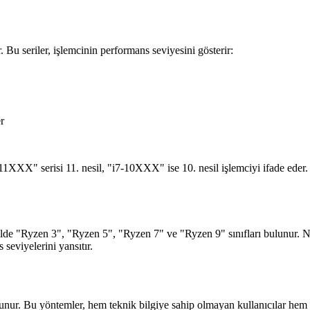
lır. Bu seriler, işlemcinin performans seviyesini gösterir:
r
11XXX" serisi 11. nesil, "i7-10XXX" ise 10. nesil işlemciyi ifade eder. 
de "Ryzen 3", "Ryzen 5", "Ryzen 7" ve "Ryzen 9" sınıfları bulunur. Nesi
 seviyelerini yansıtır.
nur. Bu yöntemler, hem teknik bilgiye sahip olmayan kullanıcılar hem de