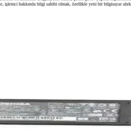
e, işlemci hakkında bilgi sahibi olmak, özellikle yeni bir bilgisayar alı
emci Soğutucu Özellikleri ve Kullanım Avantajları
yla yüksek performans sağlar. Uyumluluğu geniş, sessiz ve dayanıklı tas
Performans ve Estetik Özellikler
ürültüyle bilgisayarların soğutmasını sağlar, estetik tasarımıyla sist
anıcı Değerlendirmeleri
n, fanlı soğutmalı ve dayanıklılık sorunlarıyla dikkat çeken bir güç kay
llanım İçin Dengeli ve Güçlü Model
 için ideal, taşınabilir ve uygun fiyatlı bir dizüstü bilgisayardır. Perfo