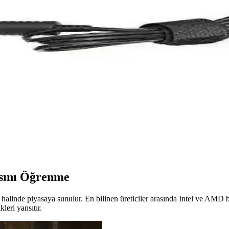
celemesi ve Performans Analizi
 fiyatıyla temel bilgisayar ihtiyaçlarına ideal çözüm sunar, stabil e
Performanslı ve Dayanıklı
e kolay kullanım sağlar. RJ45 uçlarıyla güvenli bağlantı sunar, ev ve of
e Dayanıklı Termal Pad Çözümü
PU ve CPU gibi bileşenleri etkili şekilde soğutur, cihazların stabil çalı
kler ve Kullanım Analizi
mluluk sağlayan güvenilir bir güç kaynağıdır. Farklı modellerle uyuml
asını Öğrenme
ller halinde piyasaya sunulur. En bilinen üreticiler arasında Intel ve AMD 
leri yansıtır.