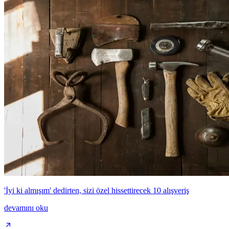
'İyi ki almışım' dedirten, sizi özel hissettirecek 10 alışveriş
devamını oku