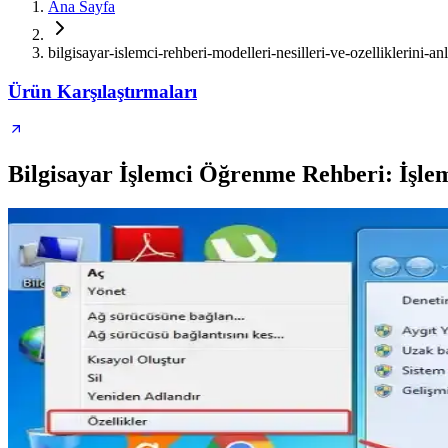
Ana Sayfa
bilgisayar-islemci-rehberi-modelleri-nesilleri-ve-ozelliklerini-a
Ürün Karşılaştırmaları
Bilgisayar İşlemci Öğrenme Rehberi: İşlem