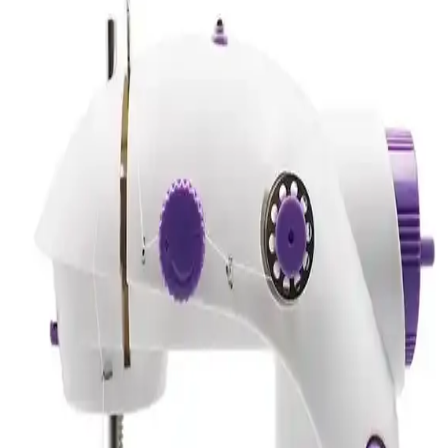
EGO Power+ 56V Self-Propelled Çim Biçme
Makinesi Özellikleri ve Avantajları
EGO Power+ 56V batarya teknolojisiyle donatılmış, çok yönlü ve
çevreci self-propelled çim biçme makinesi, uzun çalışma süresi ve
pratik kullanımıyla bahçe bakımını kolaylaştırır.
Bosch Kablosuz Elektrikli Süpürgeler: Yüksek
Performans ve Kullanım Kolaylığı
Bosch'un kablosuz elektrikli süpürgeleri, yüksek emiş gücü, uzun pil
ömrü ve ergonomik tasarımıyla temizlikte yeni bir standart getiriyor.
Hafif ve pratik modeller, her yüzeyde etkili temizlik sunuyor.
Karaca Mikser Karşılaştırması: Maestrochef Stella
ve Mastermaid Chef Pro Özellikleri
Karaca Maestrochef Stella ve Mastermaid Chef Pro mikserleri motor
gücü, kapasite ve kullanıcı deneyimleriyle karşılaştırıldı. Hangi
modelin ihtiyaçlarınıza uygun olduğunu öğrenin.
Korkmaz A341-04 ve Vestel Sefa 4500 x
Semaverlerin Detaylı Karşılaştırması