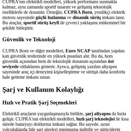
CUPRA'nın elektrikli modelleri, yüksek performans sunmakla
kalmaz, aynı zamanda sportif tasarım ve gelişmiş teknolojik
özelliklerle de donatılır. Örneğin,
CUPRA Born
, yenilikçi elektrik
motoru sayesinde
güçlü hızlanma
ve
dinamik sürüş
imkanı tanır.
Bu araçlar,
sportif sürüş keyfi
ile çevreci yaklaşımı mükemmel bir
şekilde birleştirir.
Güvenlik ve Teknoloji
CUPRA Born ve diğer modelleri,
Euro NCAP
tarafından yapılan
katı güvenlik testlerinde en yüksek puanları alır. Bu da, hem
güvenlik açısından hem de teknolojik donanım açısından
üst
seviyede
olduklarını gösterir. Ayrıca, gelişmiş yazılım altyapısı
sayesinde araç içi deneyimi kişiselleştirme ve sürüşü daha konforlu
hale getirme imkanı sunar.
Şarj ve Kullanım Kolaylığı
Hızlı ve Pratik Şarj Seçenekleri
Elektrikli araçların yaygınlaşmasıyla birlikte,
şarj altyapısı
da hızla
gelişir. CUPRA'nın elektrikli modelleri,
hızlı şarj teknolojisi
ile kısa
sürede bataryayı doldurma imkanı sağlar. Bu sayede, uzun
yolculuklarda bile şarj süreleri minimuma indirilir ve sürücülerin