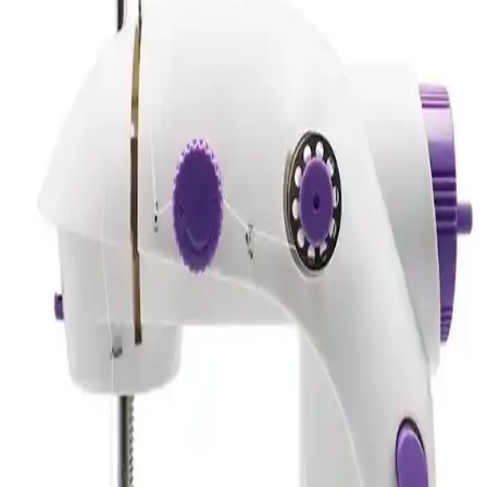
EGO Power+ 56V batarya teknolojisiyle donatılmış, çok yönlü ve
çevreci self-propelled çim biçme makinesi, uzun çalışma süresi ve
pratik kullanımıyla bahçe bakımını kolaylaştırır.
Bosch Kablosuz Elektrikli Süpürgeler: Yüksek
Performans ve Kullanım Kolaylığı
Bosch'un kablosuz elektrikli süpürgeleri, yüksek emiş gücü, uzun pil
ömrü ve ergonomik tasarımıyla temizlikte yeni bir standart getiriyor.
Hafif ve pratik modeller, her yüzeyde etkili temizlik sunuyor.
Karaca Mikser Karşılaştırması: Maestrochef Stella
ve Mastermaid Chef Pro Özellikleri
Karaca Maestrochef Stella ve Mastermaid Chef Pro mikserleri motor
gücü, kapasite ve kullanıcı deneyimleriyle karşılaştırıldı. Hangi
modelin ihtiyaçlarınıza uygun olduğunu öğrenin.
Korkmaz A341-04 ve Vestel Sefa 4500 x
Semaverlerin Detaylı Karşılaştırması
İki semaver modeli, güç, kapasite ve dayanıklılık açısından
karşılaştırılıyor. Kullanıcı yorumlarıyla öne çıkan özellikler ve