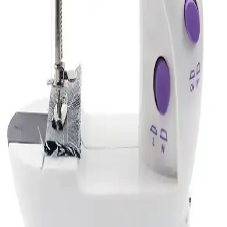
İki semaver modeli, güç, kapasite ve dayanıklılık açısından
karşılaştırılıyor. Kullanıcı yorumlarıyla öne çıkan özellikler ve
sorunlar detaylandırılarak, seçim yaparken dikkat edilmesi gereken
noktalar anlatılıyor.
Sinbo SCM-2960 Kahve Makinesi Karşılaştırması:
Performans, Malzeme ve Kullanıcı Yorumları
Analizi
Sinbo SCM-2960 modellerinin güç, malzeme ve özellikleri
karşılaştırıldı. Kullanıcı yorumlarıyla ürünlerin dayanıklılığı ve
kullanım kolaylığı değerlendirildi.
Elektrikli Çay ve Kahve Cihazları Karşılaştırması:
Arzum AR-334 ve Korkmaz A369 İncelemesi
Bu karşılaştırmada Arzum AR-334 ve Korkmaz A369 elektrikli çay
ve kahve makinelerinin güç, kapasite, malzeme ve kullanıcı
memnuniyeti açısından detaylı analizi sunuluyor.
Arzum AR3080-S ve Korkmaz A369 Demtez Inox
Çay Makinesi Karşılaştırması