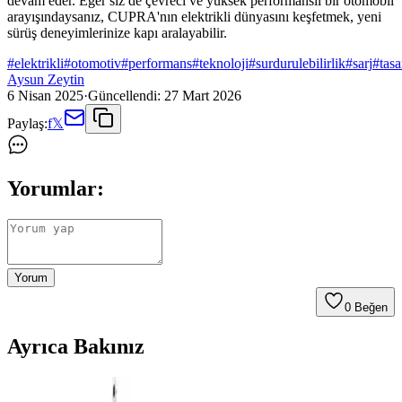
devam eder. Eğer siz de çevreci ve yüksek performanslı bir otomobil
arayışındaysanız, CUPRA'nın elektrikli dünyasını keşfetmek, yeni
sürüş deneyimlerinize kapı aralayabilir.
#
elektrikli
#
otomotiv
#
performans
#
teknoloji
#
surdurulebilirlik
#
sarj
#
tas
Aysun Zeytin
6 Nisan 2025
·
Güncellendi:
27 Mart 2026
Paylaş:
f
𝕏
Yorumlar:
Yorum
0
Beğen
Ayrıca Bakınız