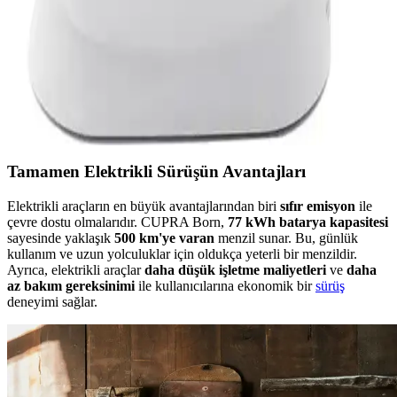
ve dayanıklılığı vurguluyor.
Mini Dikiş Makinesi: Kompakt, Taşınabilir ve
Kullanımı Kolay Dikiş Çözümleri
Mini dikiş makineleri, kompakt ve taşınabilir yapısıyla evde ve
seyahatte pratik dikiş çözümleri sunar. Kullanımı kolay, ekonomik
ve çok yönlü bu makinelerle acil tamirler zahmetsizce yapılır.
Tamamen Elektrikli Sürüşün Avantajları
Elektrikli araçların en büyük avantajlarından biri
sıfır emisyon
ile
çevre dostu olmalarıdır. CUPRA Born,
77 kWh batarya kapasitesi
sayesinde yaklaşık
500 km'ye varan
menzil sunar. Bu, günlük
kullanım ve uzun yolculuklar için oldukça yeterli bir menzildir.
Ayrıca, elektrikli araçlar
daha düşük işletme maliyetleri
ve
daha
az bakım gereksinimi
ile kullanıcılarına ekonomik bir
sürüş
deneyimi sağlar.