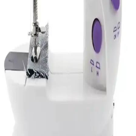
sorunlar detaylandırılarak, seçim yaparken dikkat edilmesi gereken
noktalar anlatılıyor.
Sinbo SCM-2960 Kahve Makinesi Karşılaştırması:
Performans, Malzeme ve Kullanıcı Yorumları
Analizi
Sinbo SCM-2960 modellerinin güç, malzeme ve özellikleri
karşılaştırıldı. Kullanıcı yorumlarıyla ürünlerin dayanıklılığı ve
kullanım kolaylığı değerlendirildi.
Elektrikli Çay ve Kahve Cihazları Karşılaştırması:
Arzum AR-334 ve Korkmaz A369 İncelemesi
Bu karşılaştırmada Arzum AR-334 ve Korkmaz A369 elektrikli çay
ve kahve makinelerinin güç, kapasite, malzeme ve kullanıcı
memnuniyeti açısından detaylı analizi sunuluyor.
Arzum AR3080-S ve Korkmaz A369 Demtez Inox
Çay Makinesi Karşılaştırması
İki dayanıklı paslanmaz çelik çay makinesi, geniş kapasite ve sessiz
çalışma özellikleriyle öne çıkıyor, kullanıcı yorumları ise performans