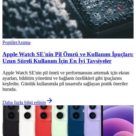
Popüler
Arama
Apple Watch SE'nin Pil Ömrü ve Kullanım İpuçları:
Uzun Süreli Kullanım İçin En İyi Tavsiyeler
Apple Watch SE'nin pil ömrü ve performansını artırmak için ekran
ayarları, bildirim yönetimi ve bağlantı özellikleri gibi ipuçlarını
keşfedin. Günlük kullanımda pil tasarrufu sağlayan pratik öneriler
burada.
Daha fazla bilgi edinin