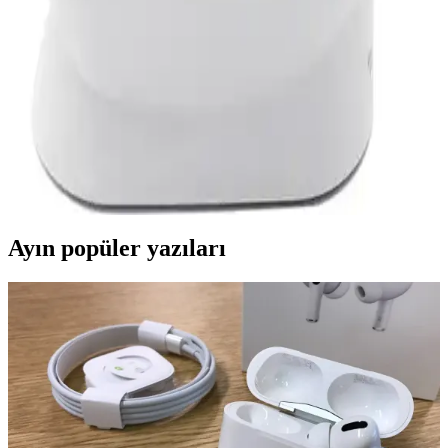
İki dayanıklı paslanmaz çelik çay makinesi, geniş kapasite ve sessiz
çalışma özellikleriyle öne çıkıyor, kullanıcı yorumları ise performans
ve dayanıklılığı vurguluyor.
Mini Dikiş Makinesi: Kompakt, Taşınabilir ve
Kullanımı Kolay Dikiş Çözümleri
Mini dikiş makineleri, kompakt ve taşınabilir yapısıyla evde ve
seyahatte pratik dikiş çözümleri sunar. Kullanımı kolay, ekonomik
ve çok yönlü bu makinelerle acil tamirler zahmetsizce yapılır.
Ayın popüler yazıları