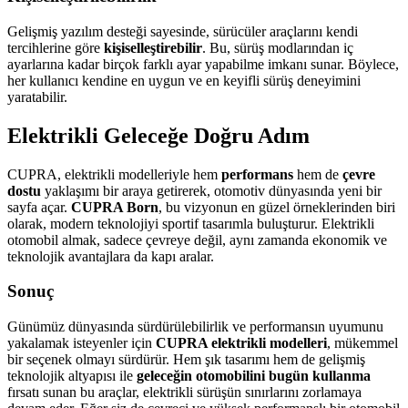
Gelişmiş yazılım desteği sayesinde, sürücüler araçlarını kendi
tercihlerine göre
kişiselleştirebilir
. Bu, sürüş modlarından iç
ayarlarına kadar birçok farklı ayar yapabilme imkanı sunar. Böylece,
her kullanıcı kendine en uygun ve en keyifli sürüş deneyimini
yaratabilir.
Elektrikli Geleceğe Doğru Adım
CUPRA, elektrikli modelleriyle hem
performans
hem de
çevre
dostu
yaklaşımı bir araya getirerek, otomotiv dünyasında yeni bir
sayfa açar.
CUPRA Born
, bu vizyonun en güzel örneklerinden biri
olarak, modern teknolojiyi sportif tasarımla buluşturur. Elektrikli
otomobil almak, sadece çevreye değil, aynı zamanda ekonomik ve
teknolojik avantajlara da kapı aralar.
Sonuç
Günümüz dünyasında sürdürülebilirlik ve performansın uyumunu
yakalamak isteyenler için
CUPRA elektrikli modelleri
, mükemmel
bir seçenek olmayı sürdürür. Hem şık tasarımı hem de gelişmiş
teknolojik altyapısı ile
geleceğin otomobilini bugün kullanma
fırsatı sunan bu araçlar, elektrikli sürüşün sınırlarını zorlamaya