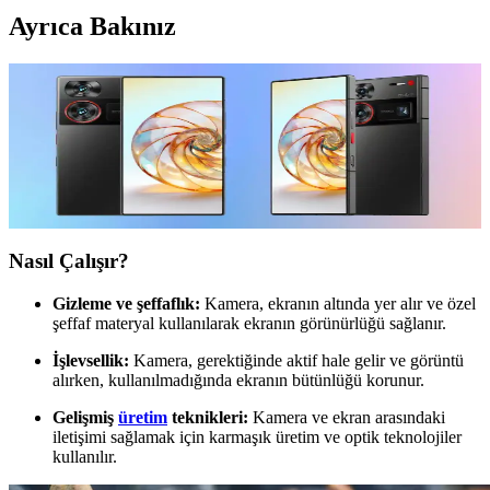
Ayrıca Bakınız
Ekran Altı Kameralı Telefonlar: Geleceğin Akıllı
Telefon Tasarımında Yenilikler ve Gelişmeler
Ekran altı kameralar, çentiksiz ve bütünsel ekranlar sağlayarak
telefon tasarımını yeniden şekillendiriyor. Bu teknolojinin gelişimi
ve gelecekteki potansiyeli üzerine detaylar içerir.
Nasıl Çalışır?
Gizleme ve şeffaflık:
Kamera, ekranın altında yer alır ve özel
şeffaf materyal kullanılarak ekranın görünürlüğü sağlanır.
İşlevsellik:
Kamera, gerektiğinde aktif hale gelir ve görüntü
alırken, kullanılmadığında ekranın bütünlüğü korunur.
Gelişmiş
üretim
teknikleri:
Kamera ve ekran arasındaki
iletişimi sağlamak için karmaşık üretim ve optik teknolojiler
kullanılır.