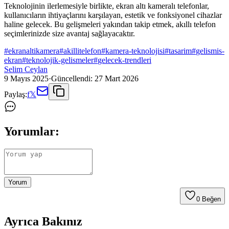
Teknolojinin ilerlemesiyle birlikte, ekran altı kameralı telefonlar,
kullanıcıların ihtiyaçlarını karşılayan, estetik ve fonksiyonel cihazlar
haline gelecek. Bu gelişmeleri yakından takip etmek, akıllı telefon
seçimlerinizde size avantaj sağlayacaktır.
#
ekranaltikamera
#
akillitelefon
#
kamera-teknolojisi
#
tasarim
#
gelismis-
ekran
#
teknolojik-gelismeler
#
gelecek-trendleri
Selim Ceylan
9 Mayıs 2025
·
Güncellendi:
27 Mart 2026
Paylaş:
f
𝕏
Yorumlar:
Yorum
0
Beğen
Ayrıca Bakınız