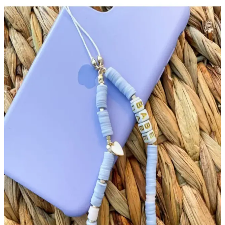
Fimo Boncuk Detaylı Telefon Askıları: Estetik ve
Kullanışlı Çözüm
Fimo boncuk detaylarıyla süslenmiş telefon askıları, şıklık ve
fonksiyonelliği bir arada sunar. Uzun ömürlü ve çeşitli tasarımlarla
tarzınıza uygun seçenekler burada.
Tekno Mobiles Babe Yazılı Renkli Fimo Telefon
Charmı: Şık ve Dayanıklı Telefon Aksesuarı
Canlı renkleri ve şık tasarımıyla Tekno Mobiles Babe Fimo Charm,
telefonunuza kişisel dokunuş katarken dayanıklılık sağlar. Hafif ve
kullanışlı yapısıyla dikkat çeker.
Moshi Design Fimo Boncuk Telefonn Askısı: Şıklık
ve Fonksiyonellik Sunan Apple Uyumlu Aksesuar
Apple uyumlu, şık tasarımlı ve dayanıklı plastik malzeme ile
üretilmiş Moshi Design Fimo Boncuk Telefonn Askısı, kullanışlı ve
estetik bir telefon aksesuarıdır.
El Yapımı Fimo Telefon Askısı: Kişisel Tarzınızı
Yansıtan Özgün Aksesuarlar