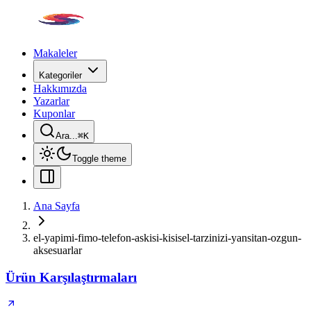
Makaleler
Kategoriler
Hakkımızda
Yazarlar
Kuponlar
Ara...
⌘
K
Toggle theme
Ana Sayfa
el-yapimi-fimo-telefon-askisi-kisisel-tarzinizi-yansitan-ozgun-
aksesuarlar
Ürün Karşılaştırmaları