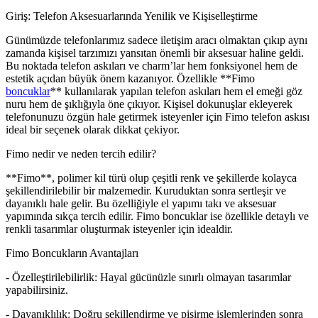
Giriş: Telefon Aksesuarlarında Yenilik ve Kişiselleştirme
Günümüzde telefonlarımız sadece iletişim aracı olmaktan çıkıp aynı
zamanda kişisel tarzımızı yansıtan önemli bir aksesuar haline geldi.
Bu noktada telefon askıları ve charm’lar hem fonksiyonel hem de
estetik açıdan büyük önem kazanıyor. Özellikle **Fimo
boncuklar
** kullanılarak yapılan telefon askıları hem el emeği göz
nuru hem de şıklığıyla öne çıkıyor. Kişisel dokunuşlar ekleyerek
telefonunuzu özgün hale getirmek isteyenler için Fimo telefon askısı
ideal bir seçenek olarak dikkat çekiyor.
Fimo nedir ve neden tercih edilir?
**Fimo**, polimer kil türü olup çeşitli renk ve şekillerde kolayca
şekillendirilebilir bir malzemedir. Kuruduktan sonra sertleşir ve
dayanıklı hale gelir. Bu özelliğiyle el yapımı takı ve aksesuar
yapımında sıkça tercih edilir. Fimo boncuklar ise özellikle detaylı ve
renkli tasarımlar oluşturmak isteyenler için idealdir.
Fimo Boncukların Avantajları
- Özelleştirilebilirlik: Hayal gücünüzle sınırlı olmayan tasarımlar
yapabilirsiniz.
- Dayanıklılık: Doğru şekillendirme ve pişirme işlemlerinden sonra