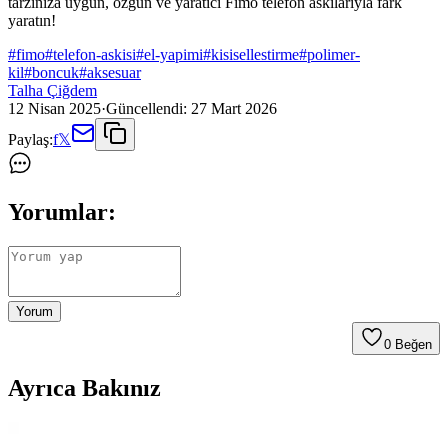
tarzınıza uygun, özgün ve yaratıcı Fimo telefon askılarıyla fark
yaratın!
#
fimo
#
telefon-askisi
#
el-yapimi
#
kisisellestirme
#
polimer-
kil
#
boncuk
#
aksesuar
Talha Çiğdem
12 Nisan 2025
·
Güncellendi:
27 Mart 2026
Paylaş:
f
𝕏
Yorumlar:
Yorum
0
Beğen
Ayrıca Bakınız