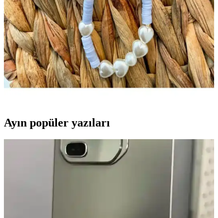
Fimo telefon askıları, el emeği ve şıklığıyla öne çıkan,
kişiselleştirilebilir ve dayanıklı aksesuarlar olup, özgün tasarımlarla
telefonunuza benzersiz bir dokunuş katmanızı sağlar.
LOVELYCOLLECTİON Julıano ve Moshi Design
Girl Power Telefon Askısı Karşılaştırması
İki telefon askısı ürününün detaylı karşılaştırması, kullanıcı
yorumları ve özellikleriyle en uygun aksesuarı seçmenize yardımcı
olur.
Ayın popüler yazıları