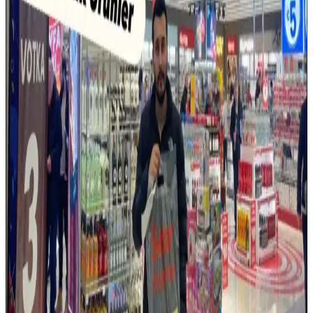
RAMpocalypse ve Tüketici Elektroniği
Sektöründeki 2026 Yılına Yönelik Kriz Tehditleri
RAMpocalypse, RAM fiyatlarındaki artış ve tedarik sıkıntısıyla
tüketici elektroniği sektöründe ciddi krizlere yol açıyor. AI
yatırımları ve Çin'in üretim kapasitesi sektörde dengeleri değiştiriyor.
Nintendo Switch 2 Avrupa Modelinde Kullanıcı
Tarafından Değiştirilebilir Batarya Özelliği
Nintendo Switch 2'nin Avrupa versiyonu, AB'nin tamir edilebilirlik
düzenlemeleri doğrultusunda kullanıcı tarafından değiştirilebilir
batarya sunuyor. Bu özellik çevresel sürdürülebilirlik ve kullanıcı
hakları açısından önemli bir adım.
Temu Alışveriş Platformunda Elektronik ve
Bilgisayar Ürünleri Durumu ve İndirimler
Temu, geniş ürün yelpazesi ve büyük indirimleriyle öne çıkan bir
alışveriş platformu. Elektronik kategorisinde detaylı bilgi ve stok
durumu belirsiz, dikkatli alışveriş önerilir.