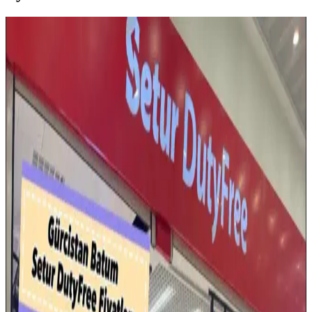
Eyfel Efs-2500 Güç Kaynağı: Temel Özellikler ve
Kullanıcı Değerlendirmeleri
Eyfel Efs-2500, 250W güç çıkışıyla temel bilgisayar ihtiyaçlarına
uygun, fanlı soğutmalı ve dayanıklılık sorunlarıyla dikkat çeken bir
güç kaynağıdır.
Samsung Galaxy Tab S9 FE+ Plus için Nano
Kırılmaz Esnek Ekran Koruyucu İncelemesi
Samsung Galaxy Tab S9 FE+ Plus için tasarlanmış nano cam ekran
koruyucu, yüksek dayanıklılık ve net görüntü sağlar. Kolay
uygulama ve göz yorgunluğunu azaltıcı özellikleriyle ekran
korumasında yeni standart.
Tamtel Telefon Modem ADSL Ara Kablosu Köken
1.5 Metre İnceleme ve Kullanıcı Yorumları
Tamtel'in 1.5 metre uzunluğundaki telefon modem ADSL ara
kablosu, bağlantı stabilitesi ve dayanıklılığıyla öne çıkıyor. İnce
yapısı ve performans özellikleri, kullanıcı deneyimlerine göre