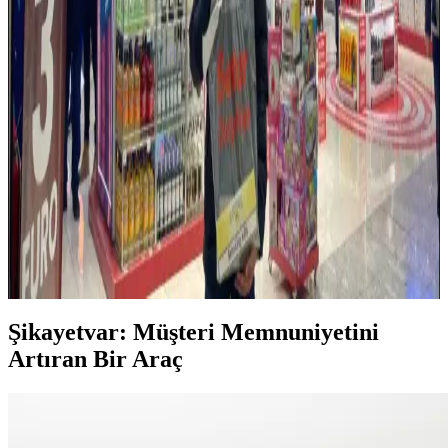
hakları açısından önemli bir adım.
Temu Alışveriş Platformunda Elektronik ve
Bilgisayar Ürünleri Durumu ve İndirimler
Temu, geniş ürün yelpazesi ve büyük indirimleriyle öne çıkan bir
alışveriş platformu. Elektronik kategorisinde detaylı bilgi ve stok
durumu belirsiz, dikkatli alışveriş önerilir.
Batum'da Elektronik Ürün Alırken Güvenilir
Mağazalar ve Alışveriş İpuçları
Batum'da elektronik ürün alırken güvenilir mağazalar ve resmi
distribütörleri tercih edin, fiyat karşılaştırması yapın, garanti
belgelerini alın ve ürünlerin orijinalliğine dikkat edin.
Şikayetvar: Müşteri Memnuniyetini
Artıran Bir Araç