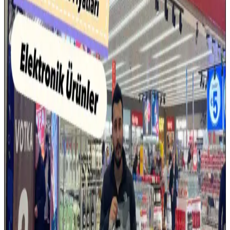
değişiklik gösterebilir.
16 Gün Kar Altında Kalan iPhone'un Dayanıklılığı
ve Soğukta Elektronik Performansı
Saskatchewan'da 16 gün kar altında kalan iPhone, karın izolasyon
etkisi sayesinde çalışmaya devam etti. Soğuk hava batarya
performansını yavaşlatırken, kar cihazı korudu ve uzun süre konum
güncellemesi sağladı.
RAMpocalypse ve Tüketici Elektroniği
Sektöründeki 2026 Yılına Yönelik Kriz Tehditleri
RAMpocalypse, RAM fiyatlarındaki artış ve tedarik sıkıntısıyla
tüketici elektroniği sektöründe ciddi krizlere yol açıyor. AI
yatırımları ve Çin'in üretim kapasitesi sektörde dengeleri değiştiriyor.
Nintendo Switch 2 Avrupa Modelinde Kullanıcı
Tarafından Değiştirilebilir Batarya Özelliği
Nintendo Switch 2'nin Avrupa versiyonu, AB'nin tamir edilebilirlik
düzenlemeleri doğrultusunda kullanıcı tarafından değiştirilebilir
batarya sunuyor. Bu özellik çevresel sürdürülebilirlik ve kullanıcı