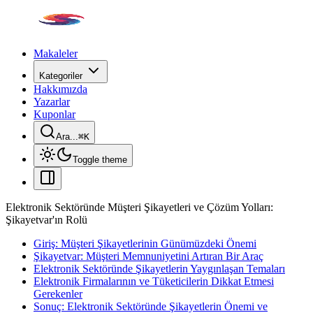
Makaleler
Kategoriler
Hakkımızda
Yazarlar
Kuponlar
Ara...
⌘
K
Toggle theme
Elektronik Sektöründe Müşteri Şikayetleri ve Çözüm Yolları:
Şikayetvar'ın Rolü
Giriş: Müşteri Şikayetlerinin Günümüzdeki Önemi
Şikayetvar: Müşteri Memnuniyetini Artıran Bir Araç
Elektronik Sektöründe Şikayetlerin Yaygınlaşan Temaları
Elektronik Firmalarının ve Tüketicilerin Dikkat Etmesi
Gerekenler
Sonuç: Elektronik Sektöründe Şikayetlerin Önemi ve