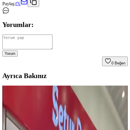
Paylaş:
f
𝕏
Yorumlar:
Yorum
0
Beğen
Ayrıca Bakınız
Eyfel Efs-2500 Güç Kaynağı: Temel Özellikler ve
Kullanıcı Değerlendirmeleri
Eyfel Efs-2500, 250W güç çıkışıyla temel bilgisayar ihtiyaçlarına
uygun, fanlı soğutmalı ve dayanıklılık sorunlarıyla dikkat çeken bir
güç kaynağıdır.