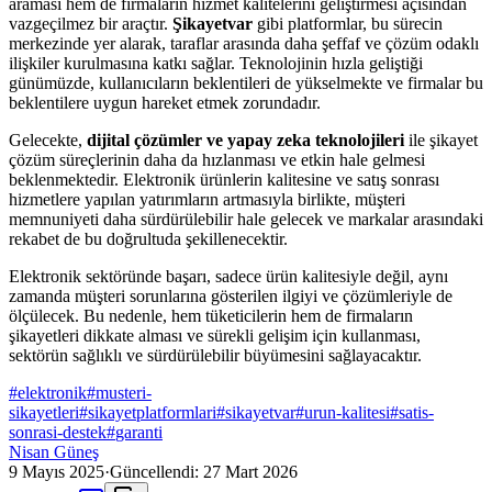
araması hem de firmaların hizmet kalitelerini geliştirmesi açısından
vazgeçilmez bir araçtır.
Şikayetvar
gibi platformlar, bu sürecin
merkezinde yer alarak, taraflar arasında daha şeffaf ve çözüm odaklı
ilişkiler kurulmasına katkı sağlar. Teknolojinin hızla geliştiği
günümüzde, kullanıcıların beklentileri de yükselmekte ve firmalar bu
beklentilere uygun hareket etmek zorundadır.
Gelecekte,
dijital çözümler ve yapay zeka teknolojileri
ile şikayet
çözüm süreçlerinin daha da hızlanması ve etkin hale gelmesi
beklenmektedir. Elektronik ürünlerin kalitesine ve satış sonrası
hizmetlere yapılan yatırımların artmasıyla birlikte, müşteri
memnuniyeti daha sürdürülebilir hale gelecek ve markalar arasındaki
rekabet de bu doğrultuda şekillenecektir.
Elektronik sektöründe başarı, sadece ürün kalitesiyle değil, aynı
zamanda müşteri sorunlarına gösterilen ilgiyi ve çözümleriyle de
ölçülecek. Bu nedenle, hem tüketicilerin hem de firmaların
şikayetleri dikkate alması ve sürekli gelişim için kullanması,
sektörün sağlıklı ve sürdürülebilir büyümesini sağlayacaktır.
#
elektronik
#
musteri-
sikayetleri
#
sikayetplatformlari
#
sikayetvar
#
urun-kalitesi
#
satis-
sonrasi-destek
#
garanti
Nisan Güneş
9 Mayıs 2025
·
Güncellendi:
27 Mart 2026