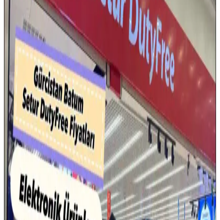
Samsung Galaxy Tab S9 FE+ Plus için Nano
Kırılmaz Esnek Ekran Koruyucu İncelemesi
Samsung Galaxy Tab S9 FE+ Plus için tasarlanmış nano cam ekran
koruyucu, yüksek dayanıklılık ve net görüntü sağlar. Kolay
uygulama ve göz yorgunluğunu azaltıcı özellikleriyle ekran
korumasında yeni standart.
Tamtel Telefon Modem ADSL Ara Kablosu Köken
1.5 Metre İnceleme ve Kullanıcı Yorumları
Tamtel'in 1.5 metre uzunluğundaki telefon modem ADSL ara
kablosu, bağlantı stabilitesi ve dayanıklılığıyla öne çıkıyor. İnce
yapısı ve performans özellikleri, kullanıcı deneyimlerine göre
değişiklik gösterebilir.
16 Gün Kar Altında Kalan iPhone'un Dayanıklılığı
ve Soğukta Elektronik Performansı
Saskatchewan'da 16 gün kar altında kalan iPhone, karın izolasyon
etkisi sayesinde çalışmaya devam etti. Soğuk hava batarya
performansını yavaşlatırken, kar cihazı korudu ve uzun süre konum
güncellemesi sağladı.