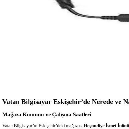
Frisby FOEM FPS-G30F12 300W ATX Güç Kaynağı İn
Frisby FOEM FPS-G30F12 300W ATX güç kaynağı, sessiz çalışma ve uygun
S-Link Cat6 Gri 7 Metre RJ45 LAN Kablosu Yüksek 
S-Link markalı 7 metre gri Cat6 LAN kablosu, yüksek hız, dayanıklılık v
Pullsar Thermopad Extreme: Yüksek Performanslı v
Pullsar Thermopad Extreme, yüksek ısı iletkenliği ve dayanıklılığıyla G
Toshiba 19V 3.95A Notebook Adaptörü: Teknik Özelli
Toshiba 19V 3.95A notebook adaptörü, yüksek performans ve geniş uyu
Vatan Bilgisayar Eskişehir’de Nerede ve Na
Mağaza Konumu ve Çalışma Saatleri
Vatan Bilgisayar’ın Eskişehir’deki mağazası
Hoşnudiye İsmet İnönü