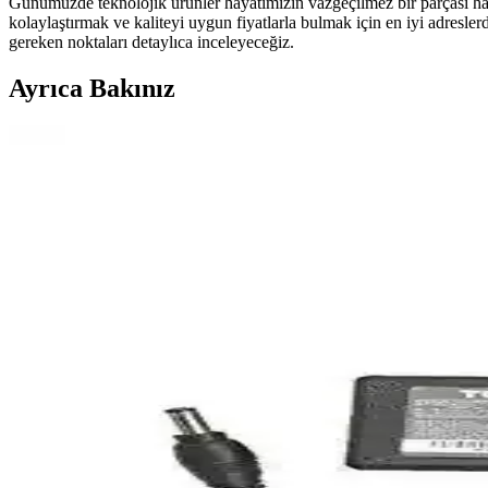
Günümüzde teknolojik ürünler hayatımızın vazgeçilmez bir parçası haline
kolaylaştırmak ve kaliteyi uygun fiyatlarla bulmak için en iyi adresler
gereken noktaları detaylıca inceleyeceğiz.
Ayrıca Bakınız
Gametech Freezer Pro HD120 Yüksek Performanslı İşl
Gametech'in Freezer Pro HD120 modeli, 120 mm fan ve çoklu fan yapısı
düşürür.
Dark Sessiz 12cm 1200RPM FRGB Kasa Fanı: Yüksek 
Dark Sessiz 12cm 1200RPM FRGB kasa fanı, yüksek hava akışı ve düşük g
Eyfel Efs-2500 Güç Kaynağı: Temel Özellikler ve Kull
Eyfel Efs-2500, 250W güç çıkışıyla temel bilgisayar ihtiyaçlarına uygu
HP 255 G8 Dizüstü Bilgisayar İncelemesi: Günlük Ku
HP 255 G8, güçlü işlemci ve hızlı SSD ile günlük kullanım ve ofis işleri