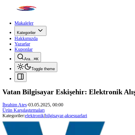
Makaleler
Kategoriler
Hakkımızda
Yazarlar
Kuponlar
Ara...
⌘
K
Toggle theme
Vatan Bilgisayar Eskişehir: Elektronik Alı
İbrahim Ateş
·
03.05.2025, 00:00
Ürün Karşılaştırmaları
Kategoriler:
elektronik
|
bilgisayar-aksesuarlari