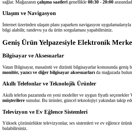
sağlar. Mağazanın
çalışma saatleri
genellikle
08:30 - 20:00
arasındadı
Ulaşım ve Navigasyon
İnternet üzerinden ulaşım planı yaparken navigasyon uygulamalarıyla 
bilgi alabilir, randevu ya da ürün sorgulaması yapabilirsiniz.
Geniş Ürün Yelpazesiyle Elektronik Merk
Bilgisayar ve Aksesuarlar
Vatan Bilgisayar, masaüstü ve dizüstü bilgisayarlar konusunda geniş bi
monitör, yazıcı ve diğer bilgisayar aksesuarları
da mağazada buluna
Akıllı Telefonlar ve Teknolojik Ürünler
Akıllı telefon pazarında en yeni modeller ve uygun fiyatlı seçenekle
müşterilere
sunulur. Bu ürünler, güncel teknolojiyi yakından takip ede
Televizyon ve Ev Eğlence Sistemleri
Yüksek çözünürlükte televizyonlar, ses sistemleri ve ev eğlence ürünle
bulabilirsiniz.