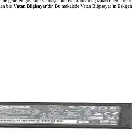
 gelirken güvenilir ve ulaşılabilir elektronik mağazaları önemli bir iht
den biri
Vatan Bilgisayar
'dır. Bu makalede Vatan Bilgisayar’ın Eskişeh
emci Soğutucu Özellikleri ve Kullanım Avantajları
yla yüksek performans sağlar. Uyumluluğu geniş, sessiz ve dayanıklı tas
Performans ve Estetik Özellikler
ürültüyle bilgisayarların soğutmasını sağlar, estetik tasarımıyla sist
anıcı Değerlendirmeleri
n, fanlı soğutmalı ve dayanıklılık sorunlarıyla dikkat çeken bir güç kay
llanım İçin Dengeli ve Güçlü Model
 için ideal, taşınabilir ve uygun fiyatlı bir dizüstü bilgisayardır. Perfo