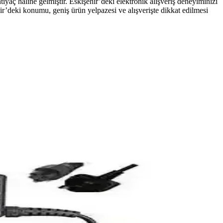
iyaç haline gelmiştir. Eskişehir’deki elektronik alışveriş deneyiminizi
ir’deki konumu, geniş ürün yelpazesi ve alışverişte dikkat edilmesi
arımıyla bilgisayar sisteminizin sıcaklıklarını etkin şekilde
emlere görsel şıklık katıyor.
nağıdır.
rmans ve bağlantı seçenekleriyle öne çıkar.