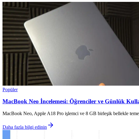
Popüler
MacBook Neo İncelemesi: Öğrenciler ve Günlük Kullan
MacBook Neo, Apple A18 Pro işlemci ve 8 GB birleşik bellekle temel ku
Daha fazla bilgi edinin