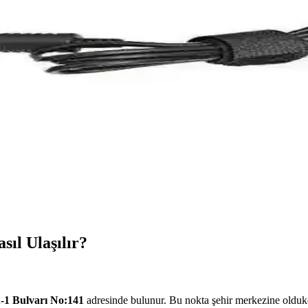
celemesi ve Performans Analizi
 fiyatıyla temel bilgisayar ihtiyaçlarına ideal çözüm sunar, stabil e
Performanslı ve Dayanıklı
e kolay kullanım sağlar. RJ45 uçlarıyla güvenli bağlantı sunar, ev ve of
e Dayanıklı Termal Pad Çözümü
PU ve CPU gibi bileşenleri etkili şekilde soğutur, cihazların stabil çalı
kler ve Kullanım Analizi
mluluk sağlayan güvenilir bir güç kaynağıdır. Farklı modellerle uyuml
sıl Ulaşılır?
-1 Bulvarı No:141
adresinde bulunur. Bu nokta şehir merkezine oldu