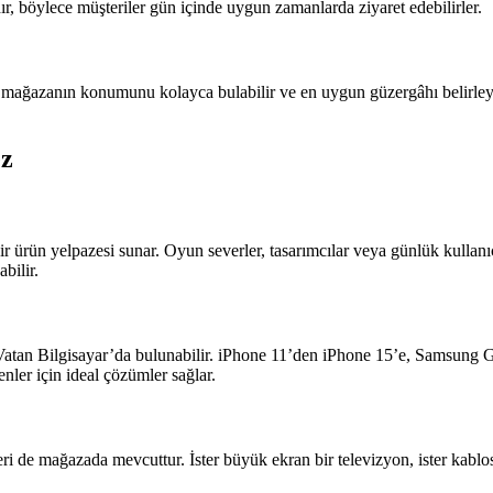
r, böylece müşteriler gün içinde uygun zamanlarda ziyaret edebilirler.
mağazanın konumunu kolayca bulabilir ve en uygun güzergâhı belirleyeb
ez
r ürün yelpazesi sunar. Oyun severler, tasarımcılar veya günlük kullanı
bilir.
r Vatan Bilgisayar’da bulunabilir. iPhone 11’den iPhone 15’e, Samsung 
nler için ideal çözümler sağlar.
ri de mağazada mevcuttur. İster büyük ekran bir televizyon, ister kablos