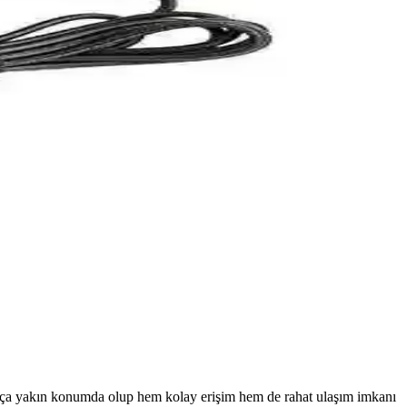
nerji sağlar ve hafif sistemler için uygundur.
is ortamında stabil internet erişimi için ideal.
şmasını sağlar.
u, stabil enerji ve uzun ömür sunar.
kça yakın konumda olup hem kolay erişim hem de rahat ulaşım imkanı