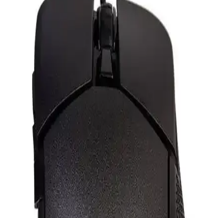
Mouse Karşılaştırması
Everest SM-GX21 ve Rampage SMX-G68 oyuncu fareleri, yüksek
DPI, RGB ışıklandırma ve ergonomi özellikleriyle öne çıkıyor.
Kullanıcı yorumları ve performans karşılaştırmasıyla en uygun
seçimi yapmanıza yardımcı olur.
Claw's Nexus X1 ve Rampage SMX-R21 Oyuncu
Mouse'larının Detaylı Karşılaştırması
Claw's Nexus X1 ve Rampage SMX-R21, yüksek DPI, RGB
aydınlatma ve ergonomi özellikleriyle öne çıkıyor. Performans ve
tasarım açısından karşılaştırılarak, kullanıcıların tercihine yardımcı
oluyor.
Rampage SMX-R21 ve SMX-R44 V2 Oyuncu
Mouse'ları Karşılaştırması
Rampage'in iki yüksek performanslı oyuncu mouse'u SMX-R21 ve
SMX-R44 V2'yi detaylı karşılaştırıyoruz, yüksek DPI, RGB ve
ergonomik özellikleriyle öne çıkan modeller hakkında bilgi
veriyoruz.