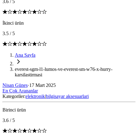
3.6
/
5
İkinci ürün
3.5
/
5
Ana Sayfa
everest-sgm-l1-lumos-ve-everest-sm-w76-x-hurry-
karsilastirmasi
Nisan Güneş
·
17 Mart 2025
En Çok Arananlar
Kategoriler:
elektronik
|
bilgisayar aksesuarlari
Birinci ürün
3.6
/
5