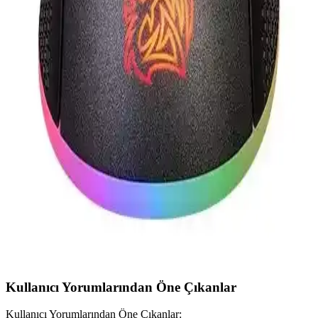
Asus Tuf Gaming M3 Aura Sync RGB ve Logitech M240 sessiz
kablosuz mouse'un performans, tasarım ve kullanım avantajlarını
karşılaştırıyoruz.
Attack Shark R1 Superlıght Kablosuz ve Razer
Deathadder Essential Kablolu Oyuncu Fareleri
Karşılaştırması
Attack Shark R1 Superlıght kablosuz fare ve Razer Deathadder
Essential kablolu fareyi detaylı karşılaştırıyoruz. Performans,
ergonomi ve dayanıklılık açısından farkları öğrenin.
Thermaltake TT eSPORTS IRIS Optik RGB
Oyuncu Mouse İnceleme ve Özellikleri
Thermaltake TT eSPORTS IRIS RGB oyuncu mouse, ergonomik
tasarımı, gelişmiş sensör teknolojisi ve kişiselleştirilebilir RGB
aydınlatmasıyla oyun performansını artırır.
Kullanıcı Yorumlarından Öne Çıkanlar
Kullanıcı Yorumlarından Öne Çıkanlar: