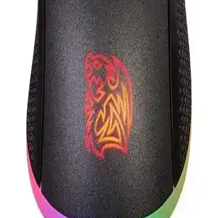
Attack Shark X11 ve X3 Oyun Faresi
Karşılaştırması: Özellikler ve Performans Analizi
Attack Shark X11 ve X3 oyun fareleri, yüksek DPI, ergonomi ve
bağlantı seçenekleriyle öne çıkıyor. X11 kablosuz ve hafif, X3 ise
yüksek DPI ve RGB ile profesyonel ve casual oyunculara hitap
ediyor.
Asus Tuf Gaming M3 Aura Sync RGB ve Logitech
M240 Sessiz Kablosuz Mouse Karşılaştırması
Asus Tuf Gaming M3 Aura Sync RGB ve Logitech M240 sessiz
kablosuz mouse'un performans, tasarım ve kullanım avantajlarını
karşılaştırıyoruz.
Attack Shark R1 Superlıght Kablosuz ve Razer
Deathadder Essential Kablolu Oyuncu Fareleri
Karşılaştırması
Attack Shark R1 Superlıght kablosuz fare ve Razer Deathadder
Essential kablolu fareyi detaylı karşılaştırıyoruz. Performans,
ergonomi ve dayanıklılık açısından farkları öğrenin.