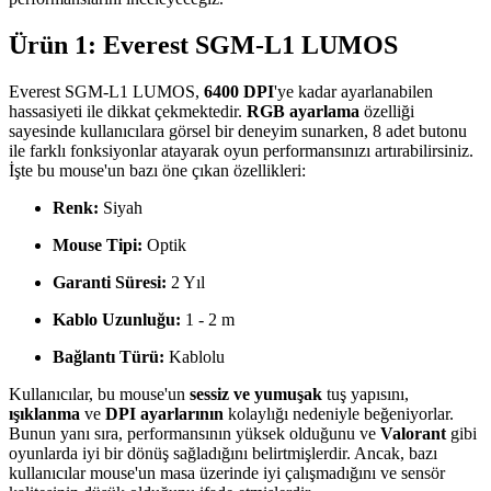
Ürün 1: Everest SGM-L1 LUMOS
Everest SGM-L1 LUMOS,
6400 DPI
'ye kadar ayarlanabilen
hassasiyeti ile dikkat çekmektedir.
RGB ayarlama
özelliği
sayesinde kullanıcılara görsel bir deneyim sunarken, 8 adet butonu
ile farklı fonksiyonlar atayarak oyun performansınızı artırabilirsiniz.
İşte bu mouse'un bazı öne çıkan özellikleri:
Renk:
Siyah
Mouse Tipi:
Optik
Garanti Süresi:
2 Yıl
Kablo Uzunluğu:
1 - 2 m
Bağlantı Türü:
Kablolu
Kullanıcılar, bu mouse'un
sessiz ve yumuşak
tuş yapısını,
ışıklanma
ve
DPI ayarlarının
kolaylığı nedeniyle beğeniyorlar.
Bunun yanı sıra, performansının yüksek olduğunu ve
Valorant
gibi
oyunlarda iyi bir dönüş sağladığını belirtmişlerdir. Ancak, bazı
kullanıcılar mouse'un masa üzerinde iyi çalışmadığını ve sensör