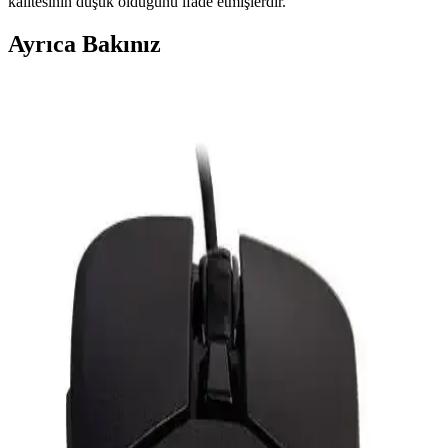
kalitesinin düşük olduğunu ifade etmişlerdir.
Ayrıca Bakınız
Glorious Model D Kablolu Beyaz RGB Oyuncu
Mouse İncelemesi ve Teknik Özellikler
Glorious Model D beyaz RGB oyuncu mouse, yüksek DPI,
ergonomik tasarım ve şık görünümüyle öne çıkıyor. Hafifliği ve
kişiselleştirilebilir RGB özellikleriyle oyun deneyimini artırıyor.
Everest SM-GX21 ve Rampage SMX-G68 Oyuncu
Mouse Karşılaştırması
Everest SM-GX21 ve Rampage SMX-G68 oyuncu fareleri, yüksek
DPI, RGB ışıklandırma ve ergonomi özellikleriyle öne çıkıyor.
Kullanıcı yorumları ve performans karşılaştırmasıyla en uygun
seçimi yapmanıza yardımcı olur.
Claw's Nexus X1 ve Rampage SMX-R21 Oyuncu
Mouse'larının Detaylı Karşılaştırması