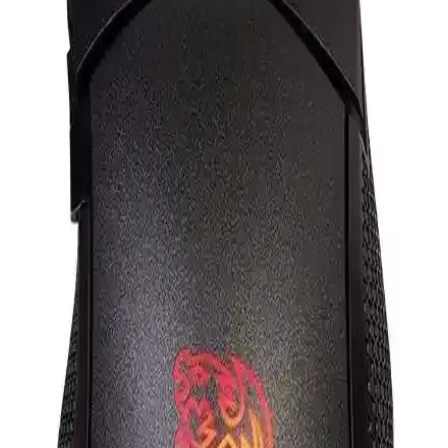
Claw's Nexus X1 ve Rampage SMX-R21, yüksek DPI, RGB
aydınlatma ve ergonomi özellikleriyle öne çıkıyor. Performans ve
tasarım açısından karşılaştırılarak, kullanıcıların tercihine yardımcı
oluyor.
Rampage SMX-R21 ve SMX-R44 V2 Oyuncu
Mouse'ları Karşılaştırması
Rampage'in iki yüksek performanslı oyuncu mouse'u SMX-R21 ve
SMX-R44 V2'yi detaylı karşılaştırıyoruz, yüksek DPI, RGB ve
ergonomik özellikleriyle öne çıkan modeller hakkında bilgi
veriyoruz.
Attack Shark X11 ve X3 Oyun Faresi
Karşılaştırması: Özellikler ve Performans Analizi
Attack Shark X11 ve X3 oyun fareleri, yüksek DPI, ergonomi ve
bağlantı seçenekleriyle öne çıkıyor. X11 kablosuz ve hafif, X3 ise
yüksek DPI ve RGB ile profesyonel ve casual oyunculara hitap
ediyor.
Asus Tuf Gaming M3 Aura Sync RGB ve Logitech
M240 Sessiz Kablosuz Mouse Karşılaştırması