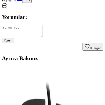
Paylaş:
f
𝕏
Yorumlar:
Yorum
0
Beğen
Ayrıca Bakınız
Glorious Model D Kablolu Beyaz RGB Oyuncu
Mouse İncelemesi ve Teknik Özellikler
Glorious Model D beyaz RGB oyuncu mouse, yüksek DPI,
ergonomik tasarım ve şık görünümüyle öne çıkıyor. Hafifliği ve
kişiselleştirilebilir RGB özellikleriyle oyun deneyimini artırıyor.
Everest SM-GX21 ve Rampage SMX-G68 Oyuncu