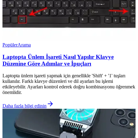
Popüler
Arama
Laptopta Ünlem İşareti Nasıl Yapılır Klavye
Düzenine Göre Adımlar ve İpuçları
Laptopta ünlem işareti yapmak için genellikle 'Shift' + '1' tuşları
kullanılır. Farklı klavye düzenleri ve dil ayarları bu işlemi
etkileyebilir. Ayarları kontrol ederek doğru kombinasyonu öğrenmek
önemlidir.
Daha fazla bilgi edinin