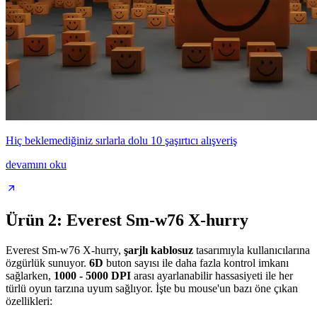
Hiç beklemediğiniz sırlarla dolu 10 şaşırtıcı alışveriş
devamını oku
Ürün 2: Everest Sm-w76 X-hurry
Everest Sm-w76 X-hurry,
şarjlı kablosuz
tasarımıyla kullanıcılarına
özgürlük sunuyor.
6D
buton sayısı ile daha fazla kontrol imkanı
sağlarken,
1000 - 5000 DPI
arası ayarlanabilir hassasiyeti ile her
türlü oyun tarzına uyum sağlıyor. İşte bu mouse'un bazı öne çıkan
özellikleri: