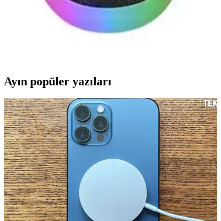
Thermaltake TT eSPORTS IRIS Optik RGB
Oyuncu Mouse İnceleme ve Özellikleri
Thermaltake TT eSPORTS IRIS RGB oyuncu mouse, ergonomik
tasarımı, gelişmiş sensör teknolojisi ve kişiselleştirilebilir RGB
aydınlatmasıyla oyun performansını artırır.
Ayın popüler yazıları