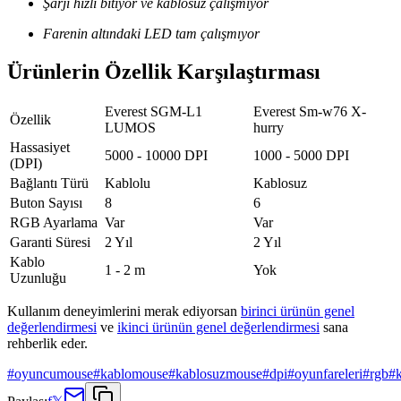
Şarjı hızlı bitiyor ve kablosuz çalışmıyor
Farenin altındaki LED tam çalışmıyor
Ürünlerin Özellik Karşılaştırması
Everest SGM-L1
Everest Sm-w76 X-
Özellik
LUMOS
hurry
Hassasiyet
5000 - 10000 DPI
1000 - 5000 DPI
(DPI)
Bağlantı Türü
Kablolu
Kablosuz
Buton Sayısı
8
6
RGB Ayarlama
Var
Var
Garanti Süresi
2 Yıl
2 Yıl
Kablo
1 - 2 m
Yok
Uzunluğu
Kullanım deneyimlerini merak ediyorsan
birinci ürünün genel
değerlendirmesi
ve
ikinci ürünün genel değerlendirmesi
sana
rehberlik eder.
#
oyuncumouse
#
kablomouse
#
kablosuzmouse
#
dpi
#
oyunfareleri
#
rgb
#