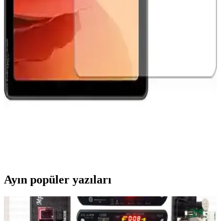
Apple Mağazalarında Ekran Koruyucu Uygulama
Hizmeti ve Kullanıcı Deneyimleri
Apple mağazalarında Belkin ekran koruyucular için profesyonel
uygulama hizmeti sürüyor. Ücret karşılığında ücretsiz değişim ve
garanti sunuluyor. Alternatif montaj kitleri uygun fiyatlı ancak
mağaza hizmeti avantajlı.
Samsung Galaxy Tab A7 10.4 İnç Temperli Cam
Ekran Koruyucu İncelemesi ve Kullanıcı
Deneyimleri
Samsung Galaxy Tab A7 10.4 inç için tasarlanmış temperli cam
ekran koruyucu, yüksek dayanıklılık ve kolay uygulama sağlar.
Ekran koruyucu, çizilmelere karşı dirençli olup, doğal parlaklığı ve
dokunmatik hassasiyeti korur.
Ayın popüler yazıları