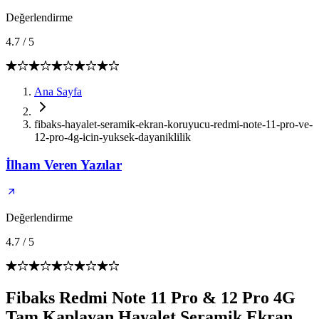
Değerlendirme
4.7
/
5
Ana Sayfa
fibaks-hayalet-seramik-ekran-koruyucu-redmi-note-11-pro-ve-
12-pro-4g-icin-yuksek-dayaniklilik
İlham Veren Yazılar
Değerlendirme
4.7
/
5
Fibaks Redmi Note 11 Pro & 12 Pro 4G
Tam Kaplayan Hayalet Seramik Ekran