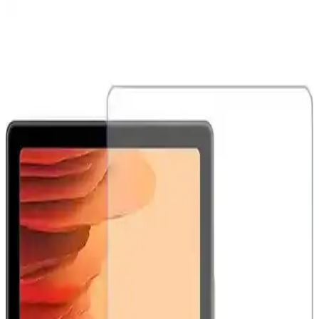
Samsung Galaxy Tab S9 Plus X810 için Microsonic
Temperli Cam Ekran Koruyucu Ürün Özellikleri ve
Avantajları
Microsonic temperli cam ekran koruyucu, Galaxy Tab S9 Plus
X810 modeline özel tasarımıyla yüksek dayanıklılık ve estetik sunar.
Çizilmelere karşı dirençli, kolay uygulanabilir ve kullanımı rahat bir
ürün.
Samsung Galaxy Tab S10 FE Plus İçin Kırılmaz
Ekran Koruyucu İncelemesi ve Kullanıcı Yorumları
Samsung Galaxy Tab S10 FE Plus için tasarlanmış kırılmaz ekran
koruyucu, yüksek dayanıklılık ve kolay uygulama özellikleriyle
ekranı çizilmelere ve darbelere karşı korur.
Samsung Galaxy Tab S9 FE+ Plus için Nano
Kırılmaz Esnek Ekran Koruyucu İncelemesi
Samsung Galaxy Tab S9 FE+ Plus için tasarlanmış nano cam ekran
koruyucu, yüksek dayanıklılık ve net görüntü sağlar. Kolay
uygulama ve göz yorgunluğunu azaltıcı özellikleriyle ekran
korumasında yeni standart.