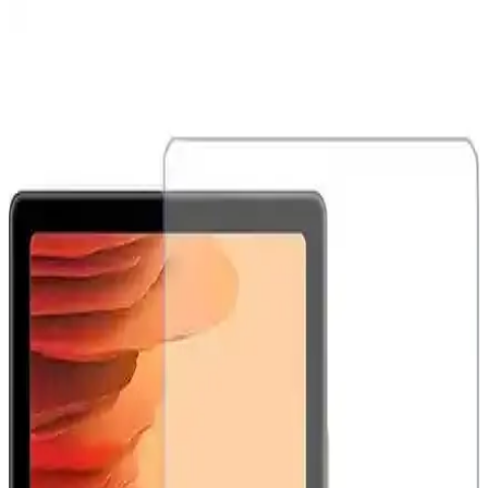
Samsung Galaxy Tab S9 Plus X810 için Microsonic
Temperli Cam Ekran Koruyucu Ürün Özellikleri ve
Avantajları
Microsonic temperli cam ekran koruyucu, Galaxy Tab S9 Plus
X810 modeline özel tasarımıyla yüksek dayanıklılık ve estetik sunar.
Çizilmelere karşı dirençli, kolay uygulanabilir ve kullanımı rahat bir
ürün.
Samsung Galaxy Tab S10 FE Plus İçin Kırılmaz
Ekran Koruyucu İncelemesi ve Kullanıcı Yorumları
Samsung Galaxy Tab S10 FE Plus için tasarlanmış kırılmaz ekran
koruyucu, yüksek dayanıklılık ve kolay uygulama özellikleriyle
ekranı çizilmelere ve darbelere karşı korur.
Samsung Galaxy Tab S9 FE+ Plus için Nano
Kırılmaz Esnek Ekran Koruyucu İncelemesi
Samsung Galaxy Tab S9 FE+ Plus için tasarlanmış nano cam ekran
koruyucu, yüksek dayanıklılık ve net görüntü sağlar. Kolay
uygulama ve göz yorgunluğunu azaltıcı özellikleriyle ekran