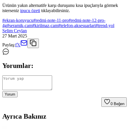
Ürünün yakın alternatife karşı duruşunu kısa ipuçlarıyla görmek
isterseniz
ipucu özeti
tıklayabilirsiniz.
#
ekran-koruyucu
#
redmi-note-11-pro
#
redmi-note-12-pro-
4g
#
seramik-cam
#
kirilmaz-cam
#
telefon-aksesuarlari
#
trend-yol
Selim Ceylan
27 Mart 2025
Paylaş:
f
𝕏
Yorumlar:
Yorum
0
Beğen
Ayrıca Bakınız