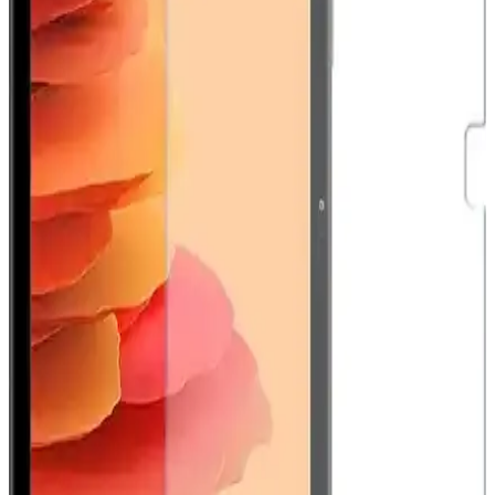
Huawei MatePad 10.4 için Nano Esnek Cam Ekran
Koruyucu İncelemesi ve Kullanıcı Deneyimleri
Huawei MatePad 10.4 uyumlu nano esnek cam ekran koruyucu,
yüksek dayanıklılık ve şeffaflık sağlar, kolay uygulama ve iyi
koruma özellikleriyle öne çıkar.
Huawei Watch Fit 2 için IPG ekran koruyucu
incelemesi ve kullanıcı deneyimleri
Huawei Watch Fit 2 akıllı saat için tasarlanmış IPG ekran koruyucu,
kullanım kolaylığı ve estetik avantajlar sunar. Ancak, uygulama
zorlukları ve dayanıklılık sınırlamaları göz önüne alınmalıdır.
CaseArt GM22 Pro Tam Kaplayan Mat Seramik
Nano Esnek Ekran Koruyucu Ürün Özellikleri ve
Kullanım İncelemesi
CaseArt GM22 Pro, seramik nano teknolojisiyle güçlendirilmiş, mat
yüzeyi ve esneklik sağlayan tasarımıyla ekran koruma sağlar. Tam
kaplama, dayanıklılık ve kullanım kolaylığı sunar.