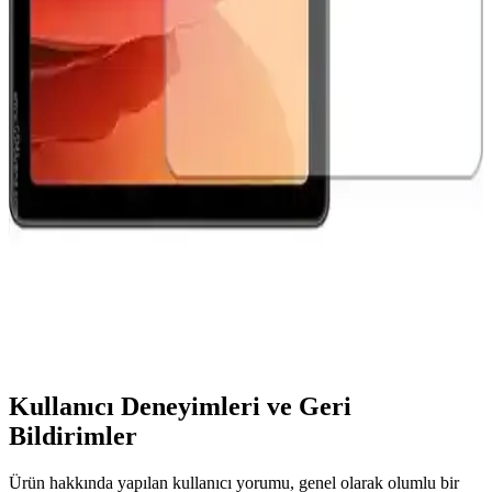
Apple Mağazalarında Ekran Koruyucu Uygulama
Hizmeti ve Kullanıcı Deneyimleri
Apple mağazalarında Belkin ekran koruyucular için profesyonel
uygulama hizmeti sürüyor. Ücret karşılığında ücretsiz değişim ve
garanti sunuluyor. Alternatif montaj kitleri uygun fiyatlı ancak
mağaza hizmeti avantajlı.
Samsung Galaxy Tab A7 10.4 İnç Temperli Cam
Ekran Koruyucu İncelemesi ve Kullanıcı
Deneyimleri
Samsung Galaxy Tab A7 10.4 inç için tasarlanmış temperli cam
ekran koruyucu, yüksek dayanıklılık ve kolay uygulama sağlar.
Ekran koruyucu, çizilmelere karşı dirençli olup, doğal parlaklığı ve
dokunmatik hassasiyeti korur.
Kullanıcı Deneyimleri ve Geri
Bildirimler
Ürün hakkında yapılan kullanıcı yorumu, genel olarak olumlu bir