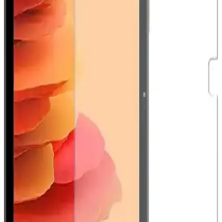
korumasında yeni standart.
Huawei MatePad 10.4 için Nano Esnek Cam Ekran
Koruyucu İncelemesi ve Kullanıcı Deneyimleri
Huawei MatePad 10.4 uyumlu nano esnek cam ekran koruyucu,
yüksek dayanıklılık ve şeffaflık sağlar, kolay uygulama ve iyi
koruma özellikleriyle öne çıkar.
Huawei Watch Fit 2 için IPG ekran koruyucu
incelemesi ve kullanıcı deneyimleri
Huawei Watch Fit 2 akıllı saat için tasarlanmış IPG ekran koruyucu,
kullanım kolaylığı ve estetik avantajlar sunar. Ancak, uygulama
zorlukları ve dayanıklılık sınırlamaları göz önüne alınmalıdır.
CaseArt GM22 Pro Tam Kaplayan Mat Seramik
Nano Esnek Ekran Koruyucu Ürün Özellikleri ve
Kullanım İncelemesi
CaseArt GM22 Pro, seramik nano teknolojisiyle güçlendirilmiş, mat
yüzeyi ve esneklik sağlayan tasarımıyla ekran koruma sağlar. Tam
kaplama, dayanıklılık ve kullanım kolaylığı sunar.