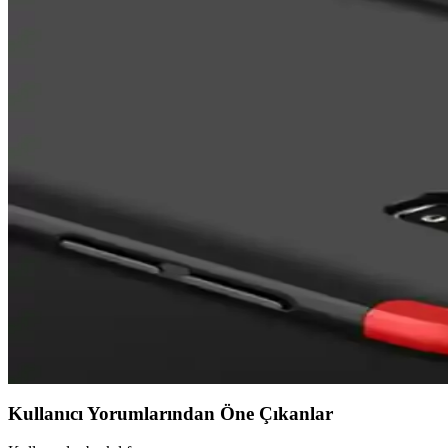
Apple iPhone 16 Pro Max için tasarlanan MagSafe silikon kılıf, şık ta
Nokia X Siyah Flip Cover İncelemesi: Tasarım, Koru
Nokia X Siyah Flip Cover, şık tasarımı ve pratik kullanımıyla telefonu
gerekebilir.
Zebana Samsung Galaxy A23 Uyumlu Kılıf: Estetik
Zebana Samsung Galaxy A23 uyumlu kılıf, estetik ve fonksiyonellik su
Samsung Galaxy A35 5G için Şık ve Koruyucu Silikon
Samsung Galaxy A35 5G uyumlu silikon kılıf, estetik, dayanıklı ve prati
Samsung S7 Edge İçin Uygun Kılıf Seçimi ve Koruma
Samsung S7 Edge için tasarlanmış kılıflar, şıklık ve koruma sağlar. 
Kullanıcı Yorumlarından Öne Çıkanlar