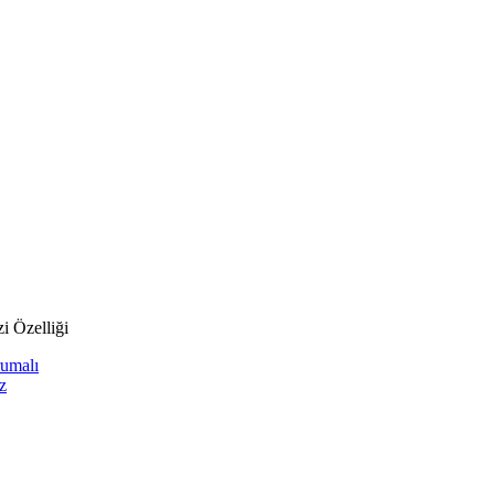
i Özelliği
umalı
z