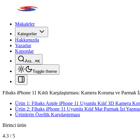
Makaleler
Kategoriler
Hakkımızda
Yazarlar
Kuponlar
Ara...
⌘
K
Toggle theme
Fibaks iPhone 11 Kılıfı Karşılaştırması: Kamera Koruma ve Parmak İz
Ürün 1: Fibaks Apple iPhone 11 Uyumlu Kılıf 3D Kamera Kor
Ürün 2: Fibaks iPhone 11 Uyumlu Kılıf Mat Parmak İzi Yapma
Ürünlerin Özellik Karşılaştırması
Birinci ürün
4.3
/
5