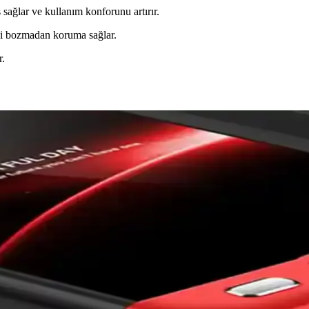
sağlar ve kullanım konforunu artırır.
ini bozmadan koruma sağlar.
r.
 Kılıfı İncelemesi ve Kullanıcı Yorumları
 yüksek kaliteli malzeme ve fonksiyonellik sunar. Estetik tasarımıyla k
uma Özellikleri Analizi
ma seviyeleriyle ilgili detaylar ve güncel trendler hakkında bilgi.
i Koruma Sunan Trend Aksesuarlar
şitli tasarım ve modellerle telefonunuza şıklık katarken kötü enerjilere
İncelemesi ve Kullanım Avantajları