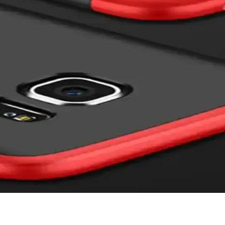
sarımı ve yüksek koruma özellikleriyle günlük kullanımda ideal bir seç
ma ve Kullanıcı Yorumları
nuzu çizik ve darbelere karşı koruyan uygun fiyatlı bir aksesuar. Uzun 
 ve Dayanıklı Koruma Çözümü
nar. Dayanıklı malzeme, pratik kartlık bölmesi ve şık tasarımıyla uzun
 Kılıf Detaylı İnceleme
k özellikleriyle telefonunuzu çizilmelere ve darbelere karşı korur, kartl
 İpuçları
Dayanıklı malzeme ve uygun tasarım sayesinde telefonunuzu çizilmelere 