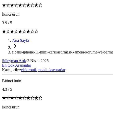
İkinci ürün
3.9
/
5
Ana Sayfa
fibaks-iphone-11-kilifi-karsilastirmasi-kamera-koruma-ve-parmak
Süleyman Arık
·
2 Nisan 2025
En Çok Arananlar
Kategoriler:
elektronik
|
mobil aksesuarlar
Birinci ürün
4.3
/
5
İkinci ürün