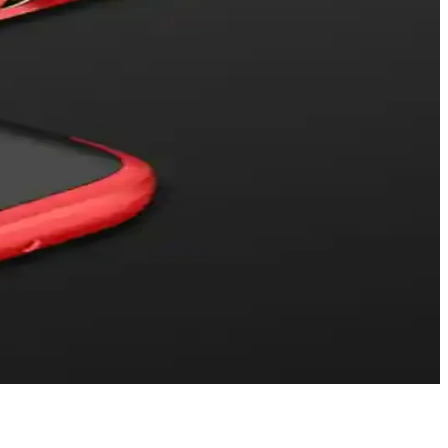
enek sunuyor.
vadeli dayanıklılık ve malzeme kalitesi konularında dikkat edilmesi
 ömürlü koruma sağlar, telefonunuza değer katar.
ık alanı ve kolay erişim sağlar.
ve darbelere karşı koruyun.