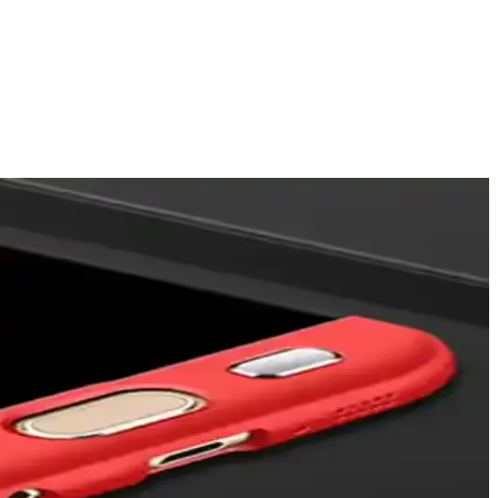
ullanıcı memnuniyetini artırırken, koruma ve kullanım kolaylığı
 karşı koruma sunar.