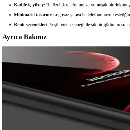
Kadife iç yüzey
: Bu özellik telefonunuza yumuşak bir dokunuş 
Minimalist tasarım
: Logosuz yapısı ile telefonunuzun estetiğ
Renk seçenekleri
: Yeşil renk seçeneği ile şık bir görünüm suna
Ayrıca Bakınız
Prolysus Samsung Galaxy M31 Kapaklı Standlı Cüzdan
Prolysus'un Samsung Galaxy M31 uyumlu kapaklı standlı cüzdan kılıfı,
sağlar.
En İyi iPhone Kılıfları: Dayanıklılık, Tasarım ve Kor
İşte iPhone'unuzu koruyan en iyi kılıflar, dayanıklılık, tasarım ve koru
Nazar Boncuklu Telefon Kılıfları: Estetik ve Manev
Nazar boncuklu telefon kılıfları, estetik ve manevi koruma sağlayan, çe
Apple iPhone 16 Pro Max için MagSafe Silikon Kılıf 