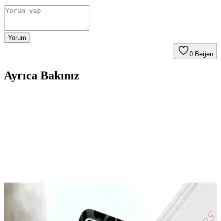
Yorum
0
Beğen
Ayrıca Bakınız
Galaxy A26 İçin Kadife İç Yüzeyli Şık ve Koruyucu
Lansman Kapakları
Galaxy A26 için tasarlanmış kadife iç yüzeyli şık ve koruyucu kılıf,
çizilmelere karşı üstün koruma sağlar, modern tasarımı ve renk
seçenekleriyle tarzınıza uygun bir aksesuar sunar.
McStorey MacBook Air Kılıfı: Estetik ve Koruma
Sağlayan İnce Tasarım
McStorey MacBook Air Kılıfı, yüksek kaliteli TPU malzemeden
üretilmiş, şık tasarımıyla cihazınızı çizik ve darbelere karşı korur,