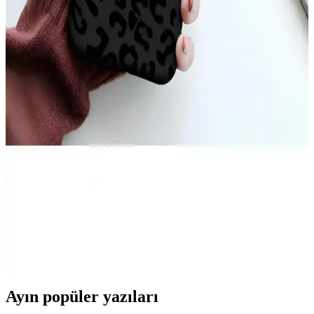
Nedenleri ve Çözüm Yolları
iPhone 17 Pro Max arka yüzeyinde oluşan ince çizgiler, kılıf baskısı,
ısı etkisi ve MagSafe aksesuarları nedeniyle ortaya çıkabilir.
Temizlik ve doğru kılıf seçimi çizgilerin önlenmesinde önemlidir.
iPhone 11 Sarı Kılıf Seçenekleri ve Özellikleri:
Estetik ve Koruma Avantajları
iPhone 11 sarı kılıf seçenekleri, estetik ve koruma özellikleriyle öne
çıkar. Silikon, TPU ve deri modelleri, şık tasarım ve dayanıklılık
sunar, kişisel tarzınızı yansıtarak telefonunuzu güvenle korur.
Teknolojik Cihazlar İçin Becase Kılıfın Önemi ve
Kullanım Avantajları
Becase kılıf, telefon ve tabletleri çizilmelere ve darbelere karşı
koruyan, çeşitli malzeme ve tasarımlarla estetik ve fonksiyonel bir
aksesuar sunar.
Ayın popüler yazıları