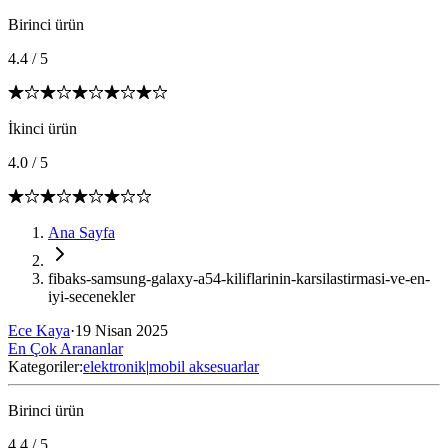
Birinci ürün
4.4
/
5
İkinci ürün
4.0
/
5
Ana Sayfa
fibaks-samsung-galaxy-a54-kiliflarinin-karsilastirmasi-ve-en-
iyi-secenekler
Ece Kaya
·
19 Nisan 2025
En Çok Arananlar
Kategoriler:
elektronik
|
mobil aksesuarlar
Birinci ürün
4.4
/
5