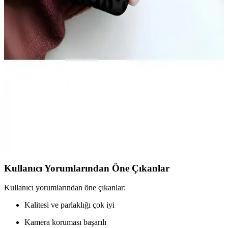
Temizlik ve doğru kılıf seçimi çizgilerin önlenmesinde önemlidir.
iPhone 11 Sarı Kılıf Seçenekleri ve Özellikleri:
Estetik ve Koruma Avantajları
iPhone 11 sarı kılıf seçenekleri, estetik ve koruma özellikleriyle öne
çıkar. Silikon, TPU ve deri modelleri, şık tasarım ve dayanıklılık
sunar, kişisel tarzınızı yansıtarak telefonunuzu güvenle korur.
Teknolojik Cihazlar İçin Becase Kılıfın Önemi ve
Kullanım Avantajları
Becase kılıf, telefon ve tabletleri çizilmelere ve darbelere karşı
koruyan, çeşitli malzeme ve tasarımlarla estetik ve fonksiyonel bir
aksesuar sunar.
Kullanıcı Yorumlarından Öne Çıkanlar
Kullanıcı yorumlarından öne çıkanlar:
Kalitesi ve parlaklığı çok iyi
Kamera koruması başarılı