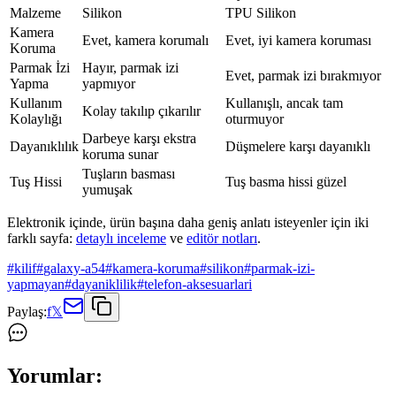
Malzeme
Silikon
TPU Silikon
Kamera
Evet, kamera korumalı
Evet, iyi kamera koruması
Koruma
Parmak İzi
Hayır, parmak izi
Evet, parmak izi bırakmıyor
Yapma
yapmıyor
Kullanım
Kullanışlı, ancak tam
Kolay takılıp çıkarılır
Kolaylığı
oturmuyor
Darbeye karşı ekstra
Dayanıklılık
Düşmelere karşı dayanıklı
koruma sunar
Tuşların basması
Tuş Hissi
Tuş basma hissi güzel
yumuşak
Elektronik içinde, ürün başına daha geniş anlatı isteyenler için iki
farklı sayfa:
detaylı inceleme
ve
editör notları
.
#
kilif
#
galaxy-a54
#
kamera-koruma
#
silikon
#
parmak-izi-
yapmayan
#
dayaniklilik
#
telefon-aksesuarlari
Paylaş:
f
𝕏
Yorumlar: