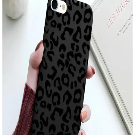
hafif ve estetik yapısıyla kullanım kolaylığı sağlar.
YoungKit Apple iPhone 14 Pro Max Kılıfı:
Dayanıklı ve Estetik Koruma Çözümü
YoungKit iPhone 14 Pro Max kılıfı, dayanıklı malzeme ve şeffaf
tasarımıyla üstün koruma sağlar, estetik ve fonksiyonelliği bir arada
sunar, çevre dostudur ve manyetik şarj uyumludur.
Xiaomi Mi 11 Ultra için Şık ve Koruyucu Altın
Kenarlı Silikon Kılıf
Parlak altın detaylar ve dayanıklı silikon malzeme ile Xiaomi Mi 11
Ultra'nızı şık ve güvenle koruyan kılıf, çeşitli renk seçenekleriyle
tarzınıza uygun alternatifler sunar.
Apple iPhone 11 Pro Max için şık ve dayanıklı TPU
malzemeden koruyucu kılıf
Şeffaf ve renkli tasarımıyla dikkat çeken Case 4U Omega Kapak,
dayanıklı TPU malzemeden üretilmiş olup, telefonunuzu estetik ve
fonksiyonellik açısından üstün seviyede korur.
iPhone 17 Pro Max Arka Yüzeyindeki Çizgilerin