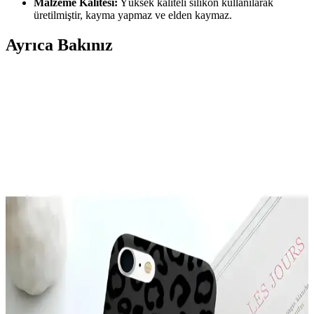
Malzeme Kalitesi:
Yüksek kaliteli silikon kullanılarak
üretilmiştir, kayma yapmaz ve elden kaymaz.
Ayrıca Bakınız
Galaxy A26 İçin Kadife İç Yüzeyli Şık ve Koruyucu
Lansman Kapakları
Galaxy A26 için tasarlanmış kadife iç yüzeyli şık ve koruyucu kılıf,
çizilmelere karşı üstün koruma sağlar, modern tasarımı ve renk
seçenekleriyle tarzınıza uygun bir aksesuar sunar.
McStorey MacBook Air Kılıfı: Estetik ve Koruma
Sağlayan İnce Tasarım
McStorey MacBook Air Kılıfı, yüksek kaliteli TPU malzemeden
üretilmiş, şık tasarımıyla cihazınızı çizik ve darbelere karşı korur,
hafif ve estetik yapısıyla kullanım kolaylığı sağlar.
YoungKit Apple iPhone 14 Pro Max Kılıfı:
Dayanıklı ve Estetik Koruma Çözümü