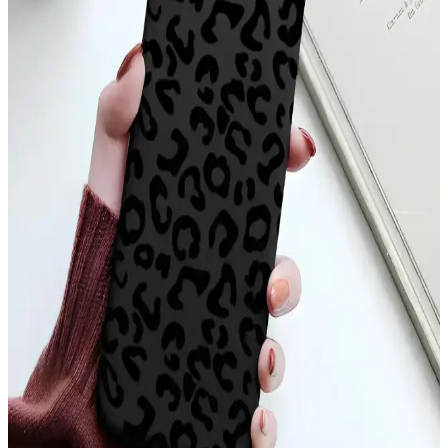
YoungKit iPhone 14 Pro Max kılıfı, dayanıklı malzeme ve şeffaf
tasarımıyla üstün koruma sağlar, estetik ve fonksiyonelliği bir arada
sunar, çevre dostudur ve manyetik şarj uyumludur.
Xiaomi Mi 11 Ultra için Şık ve Koruyucu Altın
Kenarlı Silikon Kılıf
Parlak altın detaylar ve dayanıklı silikon malzeme ile Xiaomi Mi 11
Ultra'nızı şık ve güvenle koruyan kılıf, çeşitli renk seçenekleriyle
tarzınıza uygun alternatifler sunar.
Apple iPhone 11 Pro Max için şık ve dayanıklı TPU
malzemeden koruyucu kılıf
Şeffaf ve renkli tasarımıyla dikkat çeken Case 4U Omega Kapak,
dayanıklı TPU malzemeden üretilmiş olup, telefonunuzu estetik ve
fonksiyonellik açısından üstün seviyede korur.
iPhone 17 Pro Max Arka Yüzeyindeki Çizgilerin
Nedenleri ve Çözüm Yolları
iPhone 17 Pro Max arka yüzeyinde oluşan ince çizgiler, kılıf baskısı,
ısı etkisi ve MagSafe aksesuarları nedeniyle ortaya çıkabilir.