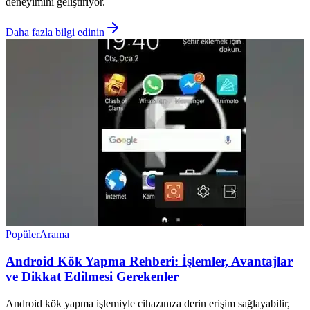
deneyimini geliştiriyor.
Daha fazla bilgi edinin
Popüler
Arama
Android Kök Yapma Rehberi: İşlemler, Avantajlar
ve Dikkat Edilmesi Gerekenler
Android kök yapma işlemiyle cihazınıza derin erişim sağlayabilir,