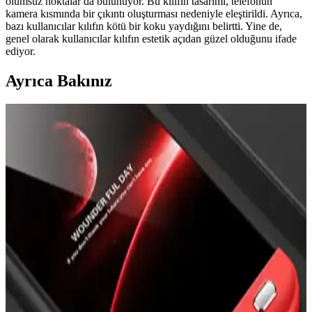
olumsuz noktalar da bulunuyor. Bu kılıfın tasarımı, telefonun
kamera kısmında bir çıkıntı oluşturması nedeniyle eleştirildi. Ayrıca,
bazı kullanıcılar kılıfın kötü bir koku yaydığını belirtti. Yine de,
genel olarak kullanıcılar kılıfın estetik açıdan güzel olduğunu ifade
ediyor.
Ayrıca Bakınız
Prolysus Samsung Galaxy M31 Kapaklı Standlı
Cüzdan Kılıfı İncelemesi ve Kullanıcı Yorumları
Prolysus'un Samsung Galaxy M31 uyumlu kapaklı standlı cüzdan
kılıfı, yüksek kaliteli malzeme ve fonksiyonellik sunar. Estetik
tasarımıyla kullanıcı memnuniyetini artırırken, koruma ve kullanım
kolaylığı sağlar.
En İyi iPhone Kılıfları: Dayanıklılık, Tasarım ve
Koruma Özellikleri Analizi
İşte iPhone'unuzu koruyan en iyi kılıflar, dayanıklılık, tasarım ve
koruma seviyeleriyle ilgili detaylar ve güncel trendler hakkında bilgi.