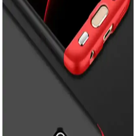
Nazar Boncuklu Telefon Kılıfları: Estetik ve Manevi
Koruma Sunan Trend Aksesuarlar
Nazar boncuklu telefon kılıfları, estetik ve manevi koruma sağlayan,
çeşitli tasarım ve modellerle telefonunuza şıklık katarken kötü
enerjilere karşı koruma sunar.
Apple iPhone 16 Pro Max için MagSafe Silikon Kılıf
İncelemesi ve Kullanım Avantajları
Apple iPhone 16 Pro Max için tasarlanan MagSafe silikon kılıf, şık
tasarımı ve yüksek koruma özellikleriyle günlük kullanımda ideal bir
seçenek sunuyor.
Nokia X Siyah Flip Cover İncelemesi: Tasarım,
Koruma ve Kullanıcı Yorumları
Nokia X Siyah Flip Cover, şık tasarımı ve pratik kullanımıyla
telefonunuzu çizik ve darbelere karşı koruyan uygun fiyatlı bir
aksesuar. Uzun vadeli dayanıklılık ve malzeme kalitesi konularında
dikkat edilmesi gerekebilir.
Zebana Samsung Galaxy A23 Uyumlu Kılıf: Estetik
ve Dayanıklı Koruma Çözümü