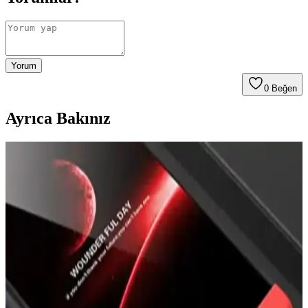
Yorum
0
Beğen
Ayrıca Bakınız
Prolysus Samsung Galaxy M31 Kapaklı Standlı
Cüzdan Kılıfı İncelemesi ve Kullanıcı Yorumları
Prolysus'un Samsung Galaxy M31 uyumlu kapaklı standlı cüzdan
kılıfı, yüksek kaliteli malzeme ve fonksiyonellik sunar. Estetik
tasarımıyla kullanıcı memnuniyetini artırırken, koruma ve kullanım
kolaylığı sağlar.
En İyi iPhone Kılıfları: Dayanıklılık, Tasarım ve
Koruma Özellikleri Analizi