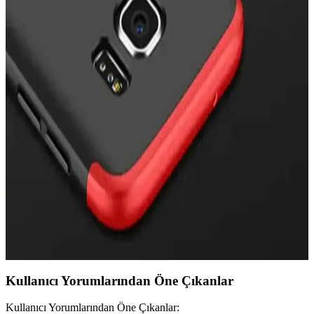
Zebana Samsung Galaxy A23 uyumlu kılıf, estetik ve fonksiyonellik
sunar. Dayanıklı malzeme, pratik kartlık bölmesi ve şık tasarımıyla
uzun ömürlü koruma sağlar, telefonunuza değer katar.
Samsung Galaxy A35 5G için Şık ve Koruyucu
Silikon Kılıf Detaylı İnceleme
Samsung Galaxy A35 5G uyumlu silikon kılıf, estetik, dayanıklı ve
pratik özellikleriyle telefonunuzu çizilmelere ve darbelere karşı
korur, kartlık alanı ve kolay erişim sağlar.
Samsung S7 Edge İçin Uygun Kılıf Seçimi ve
Koruma İpuçları
Samsung S7 Edge için tasarlanmış kılıflar, şıklık ve koruma sağlar.
Dayanıklı malzeme ve uygun tasarım sayesinde telefonunuzu
çizilmelere ve darbelere karşı koruyun.
Kullanıcı Yorumlarından Öne Çıkanlar
Kullanıcı Yorumlarından Öne Çıkanlar: