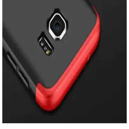
Zebana Samsung Galaxy A23 Uyumlu Kılıf: Estetik
ve Dayanıklı Koruma Çözümü
Zebana Samsung Galaxy A23 uyumlu kılıf, estetik ve fonksiyonellik
sunar. Dayanıklı malzeme, pratik kartlık bölmesi ve şık tasarımıyla
uzun ömürlü koruma sağlar, telefonunuza değer katar.
Samsung Galaxy A35 5G için Şık ve Koruyucu
Silikon Kılıf Detaylı İnceleme
Samsung Galaxy A35 5G uyumlu silikon kılıf, estetik, dayanıklı ve
pratik özellikleriyle telefonunuzu çizilmelere ve darbelere karşı
korur, kartlık alanı ve kolay erişim sağlar.
Samsung S7 Edge İçin Uygun Kılıf Seçimi ve
Koruma İpuçları
Samsung S7 Edge için tasarlanmış kılıflar, şıklık ve koruma sağlar.
Dayanıklı malzeme ve uygun tasarım sayesinde telefonunuzu
çizilmelere ve darbelere karşı koruyun.