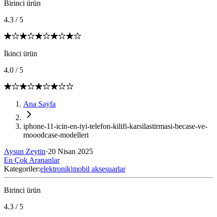
Birinci ürün
4.3
/
5
İkinci ürün
4.0
/
5
Ana Sayfa
iphone-11-icin-en-iyi-telefon-kilifi-karsilastirmasi-becase-ve-
mooodcase-modelleri
Aysun Zeytin
·
20 Nisan 2025
En Çok Arananlar
Kategoriler:
elektronik
|
mobil aksesuarlar
Birinci ürün
4.3
/
5