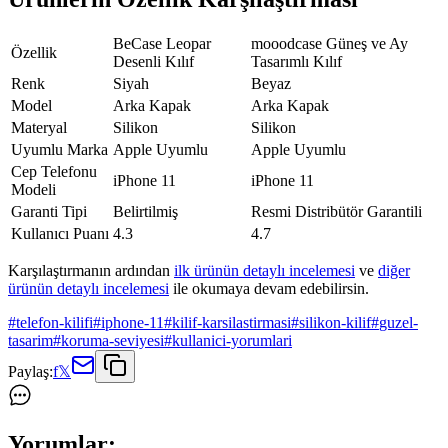
BeCase Leopar
mooodcase Güneş ve Ay
Özellik
Desenli Kılıf
Tasarımlı Kılıf
Renk
Siyah
Beyaz
Model
Arka Kapak
Arka Kapak
Materyal
Silikon
Silikon
Uyumlu Marka
Apple Uyumlu
Apple Uyumlu
Cep Telefonu
iPhone 11
iPhone 11
Modeli
Garanti Tipi
Belirtilmiş
Resmi Distribütör Garantili
Kullanıcı Puanı
4.3
4.7
Karşılaştırmanın ardından
ilk ürünün detaylı incelemesi
ve
diğer
ürünün detaylı incelemesi
ile okumaya devam edebilirsin.
#
telefon-kilifi
#
iphone-11
#
kilif-karsilastirmasi
#
silikon-kilif
#
guzel-
tasarim
#
koruma-seviyesi
#
kullanici-yorumlari
Paylaş:
f
𝕏
Yorumlar: