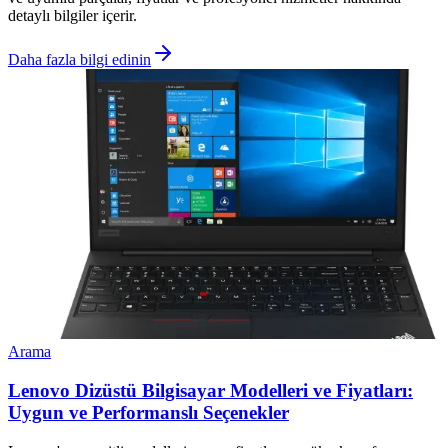
detaylı bilgiler içerir.
Daha fazla bilgi edinin
Arama
Lenovo Dizüstü Bilgisayar Modelleri ve Fiyatları:
Uygun ve Performanslı Seçenekler