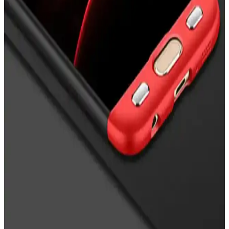
İşte iPhone'unuzu koruyan en iyi kılıflar, dayanıklılık, tasarım ve
koruma seviyeleriyle ilgili detaylar ve güncel trendler hakkında bilgi.
Nazar Boncuklu Telefon Kılıfları: Estetik ve Manevi
Koruma Sunan Trend Aksesuarlar
Nazar boncuklu telefon kılıfları, estetik ve manevi koruma sağlayan,
çeşitli tasarım ve modellerle telefonunuza şıklık katarken kötü
enerjilere karşı koruma sunar.
Apple iPhone 16 Pro Max için MagSafe Silikon Kılıf
İncelemesi ve Kullanım Avantajları
Apple iPhone 16 Pro Max için tasarlanan MagSafe silikon kılıf, şık
tasarımı ve yüksek koruma özellikleriyle günlük kullanımda ideal bir
seçenek sunuyor.
Nokia X Siyah Flip Cover İncelemesi: Tasarım,
Koruma ve Kullanıcı Yorumları
Nokia X Siyah Flip Cover, şık tasarımı ve pratik kullanımıyla
telefonunuzu çizik ve darbelere karşı koruyan uygun fiyatlı bir
aksesuar. Uzun vadeli dayanıklılık ve malzeme kalitesi konularında
dikkat edilmesi gerekebilir.