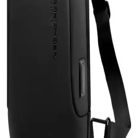
Ayarlanabilir yapısı ve suya dayanıklı özelliğiyle günlük ve spor
aktivitelerine uygun konfor sağlar.
Sounders Profesyonel Ses Sistemleri 16 cm Oto
Hoparlör Yükseltici Altlığı Ürün İncelemesi
Sounders markasının 16 cm hoparlörler için tasarlanmış dayanıklı
plastik altlığı, estetik kahverengi tasarımıyla araç içi ses kalitenizi
artırır, montaj kolaylığı sağlar ve uzun ömürlü kullanım sunar.
Apple iPad Mini 7 A17 Pro Uyumlu Temperli Cam
Ekran Koruyucu İnceleme ve Kullanıcı Yorumları
Apple iPad Mini 7 A17 Pro uyumlu temperli cam ekran koruyucu,
yüksek dayanıklılığı ve kolay uygulamasıyla ekranınızı çizik ve
darbelere karşı korur, görüntü kalitesini etkilemez.
Asfal Apple Watch Uyumlu 42-49 mm Kordonlar
Detaylı İnceleme ve Özellikleri
Asfal markasının Apple Watch uyumlu, çeşitli renk ve boyut
seçenekleriyle yüksek kaliteli kordonları, estetik ve dayanıklılık
sunarak kullanım konforu sağlar.