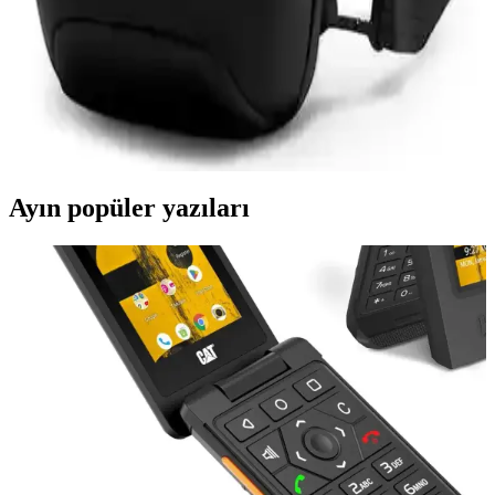
Mark Ryden Lexus MR-7510 USB Şarj Portlu
Omuz Çantası İnceleme ve Özellikleri
Lexus MR-7510, suya dayanıklı Oxford kumaş, USB şarj portu ve
düzenleyici cepleriyle günlük kullanımda pratik ve şık bir omuz
çantasıdır.
Ayın popüler yazıları