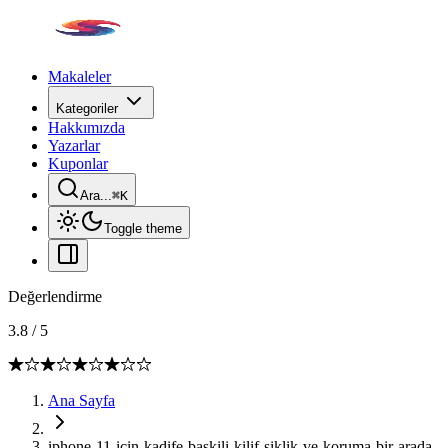
Makaleler
Kategoriler
Hakkımızda
Yazarlar
Kuponlar
Ara...
⌘
K
Toggle theme
Değerlendirme
3.8
/
5
Ana Sayfa
iphone-11-icin-kadife-baskili-kilif-siklik-ve-koruma-bir-arada