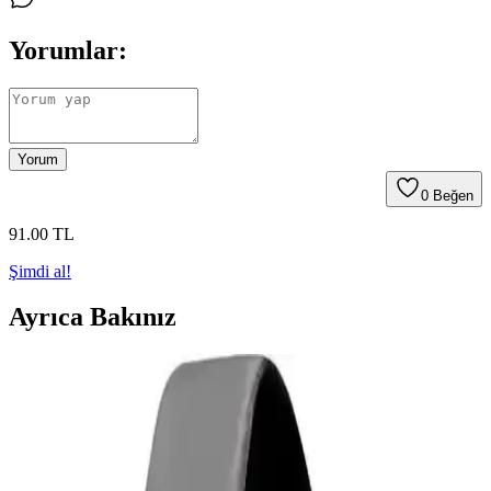
Yorumlar:
Yorum
0
Beğen
91
.00
TL
Şimdi al!
Ayrıca Bakınız
Samsung Galaxy Tab S9 Plus X810 için Microsonic
Temperli Cam Ekran Koruyucu Ürün Özellikleri ve
Avantajları
Microsonic temperli cam ekran koruyucu, Galaxy Tab S9 Plus