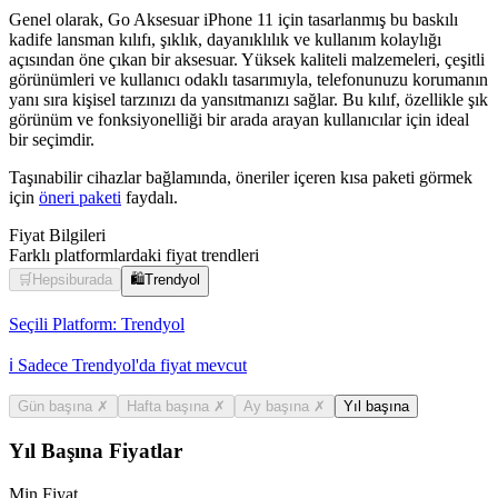
Genel olarak, Go Aksesuar iPhone 11 için tasarlanmış bu baskılı
kadife lansman kılıfı, şıklık, dayanıklılık ve kullanım kolaylığı
açısından öne çıkan bir aksesuar. Yüksek kaliteli malzemeleri, çeşitli
görünümleri ve kullanıcı odaklı tasarımıyla, telefonunuzu korumanın
yanı sıra kişisel tarzınızı da yansıtmanızı sağlar. Bu kılıf, özellikle şık
görünüm ve fonksiyonelliği bir arada arayan kullanıcılar için ideal
bir seçimdir.
Taşınabilir cihazlar bağlamında, öneriler içeren kısa paketi görmek
için
öneri paketi
faydalı.
Fiyat Bilgileri
Farklı platformlardaki fiyat trendleri
🛒
Hepsiburada
🛍️
Trendyol
Seçili Platform:
Trendyol
ℹ️ Sadece Trendyol'da fiyat mevcut
Gün başına
✗
Hafta başına
✗
Ay başına
✗
Yıl başına
Yıl Başına Fiyatlar
Min Fiyat