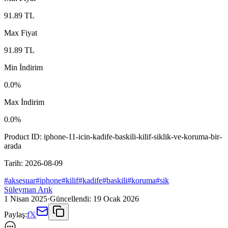
91.89
TL
Max Fiyat
91.89
TL
Min İndirim
0.0
%
Max İndirim
0.0
%
Product ID:
iphone-11-icin-kadife-baskili-kilif-siklik-ve-koruma-bir-
arada
Tarih:
2026-08-09
#
aksesuar
#
iphone
#
kilif
#
kadife
#
baskili
#
koruma
#
sik
Süleyman Arık
1 Nisan 2025
·
Güncellendi:
19 Ocak 2026
Paylaş:
f
𝕏