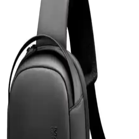
X810 modeline özel tasarımıyla yüksek dayanıklılık ve estetik sunar.
Çizilmelere karşı dirençli, kolay uygulanabilir ve kullanımı rahat bir
ürün.
Techmaster Samsung Galaxy Fit 2 R220 Silikon
Kayış İncelemesi ve Kullanıcı Deneyimleri
Samsung Galaxy Fit 2 R220 için Techmaster silikon kayış, hafifliği
ve renk seçenekleriyle günlük kullanım ve spor aktivitelerine uygun,
kolay montajlı ve yüksek kullanıcı memnuniyetine sahip bir
aksesuar.
Z-Mobile MacBook Air M2 ve M3 13.6 İnç Koruma
Seti Detaylı İnceleme ve Analiz
Z-Mobile'ın MacBook Air M2 ve M3 modelleriyle uyumlu 13.6 inç
koruma seti, şeffaf tasarımı ve dayanıklı malzemeleriyle cihazınızı
estetik ve güvenle korur, kullanıcı memnuniyetini artırır.
MobaxAksesuar Apple Watch 10 42mm dayanıklı
ve estetik fonksiyonel kordon seçeneği
MobaxAksesuar Apple Watch 10 42mm, dayanıklı hasır tasarımı ve
yüksek malzeme kalitesiyle şık ve fonksiyonel bir aksesuar sunar.