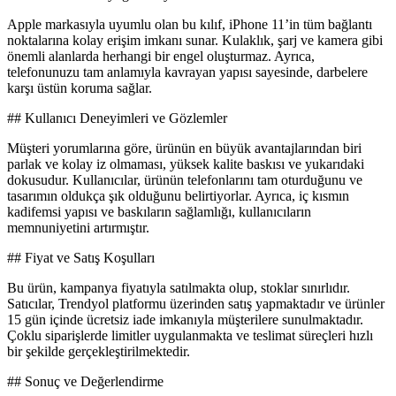
Apple markasıyla uyumlu olan bu kılıf, iPhone 11’in tüm bağlantı
noktalarına kolay erişim imkanı sunar. Kulaklık, şarj ve kamera gibi
önemli alanlarda herhangi bir engel oluşturmaz. Ayrıca,
telefonunuzu tam anlamıyla kavrayan yapısı sayesinde, darbelere
karşı üstün koruma sağlar.
## Kullanıcı Deneyimleri ve Gözlemler
Müşteri yorumlarına göre, ürünün en büyük avantajlarından biri
parlak ve kolay iz olmaması, yüksek kalite baskısı ve yukarıdaki
dokusudur. Kullanıcılar, ürünün telefonlarını tam oturduğunu ve
tasarımın oldukça şık olduğunu belirtiyorlar. Ayrıca, iç kısmın
kadifemsi yapısı ve baskıların sağlamlığı, kullanıcıların
memnuniyetini artırmıştır.
## Fiyat ve Satış Koşulları
Bu ürün, kampanya fiyatıyla satılmakta olup, stoklar sınırlıdır.
Satıcılar, Trendyol platformu üzerinden satış yapmaktadır ve ürünler
15 gün içinde ücretsiz iade imkanıyla müşterilere sunulmaktadır.
Çoklu siparişlerde limitler uygulanmakta ve teslimat süreçleri hızlı
bir şekilde gerçekleştirilmektedir.
## Sonuç ve Değerlendirme