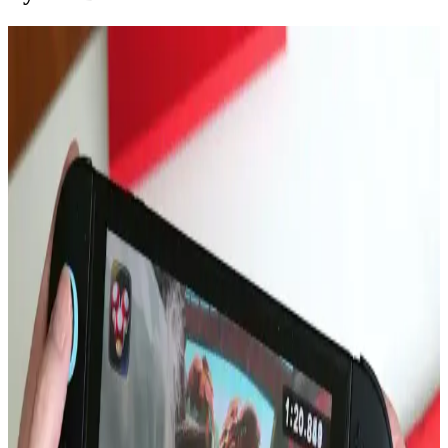
MacBook Air M5 ve M4 Çip Performans
Karşılaştırması ve Kullanım Alanları
Apple'ın M5 çipi, MacBook Air'de M4'e kıyasla %10-15 daha
yüksek performans sunuyor. Ancak pasif soğutma nedeniyle uzun
süreli yüksek performans sınırlı kalıyor. Pro modeller daha güçlü
seçenekler.
16 Gün Kar Altında Kalan iPhone'un Dayanıklılığı
ve Soğukta Elektronik Performansı
Saskatchewan'da 16 gün kar altında kalan iPhone, karın izolasyon
etkisi sayesinde çalışmaya devam etti. Soğuk hava batarya
performansını yavaşlatırken, kar cihazı korudu ve uzun süre konum
güncellemesi sağladı.
Apple'ın Katlanabilir iPhone'u: Batarya Ömrü,
Ekran Dayanıklılığı ve Kullanıcı Beklentileri
Apple'ın katlanabilir iPhone modeli, batarya ömründe %100 artış
iddiası ve ekran dayanıklılığı endişeleriyle teknoloji dünyasında