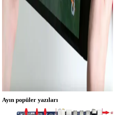
Daha verimli, termal yönetimi optimize edilmiş ve uygun fiyatlı
çipler ile batarya teknolojileri öncelik kazanıyor.
Dell XPS 14 2026 ve MacBook Air 15 M5 Batarya
Performansının Detaylı Karşılaştırması
Dell XPS 14 2026, büyük batarya kapasitesi ve VRR ekran
teknolojisi sayesinde MacBook Air 15 M5'e kıyasla web tarama
testinde üç kat daha uzun batarya ömrü sunuyor. İşletim sistemi ve
kullanım senaryoları ise performansı etkiliyor.
Nintendo Switch 2 Avrupa Modelinde Kullanıcı
Tarafından Değiştirilebilir Batarya Özelliği
Nintendo Switch 2'nin Avrupa versiyonu, AB'nin tamir edilebilirlik
düzenlemeleri doğrultusunda kullanıcı tarafından değiştirilebilir
batarya sunuyor. Bu özellik çevresel sürdürülebilirlik ve kullanıcı
hakları açısından önemli bir adım.
Ayın popüler yazıları