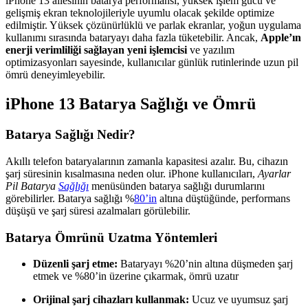
iPhone 13 ailesinin batarya performansı, yüksek işlem gücü ve
gelişmiş ekran teknolojileriyle uyumlu olacak şekilde optimize
edilmiştir. Yüksek çözünürlüklü ve parlak ekranlar, yoğun uygulama
kullanımı sırasında bataryayı daha fazla tüketebilir. Ancak,
Apple’ın
enerji verimliliği sağlayan yeni işlemcisi
ve yazılım
optimizasyonları sayesinde, kullanıcılar günlük rutinlerinde uzun pil
ömrü deneyimleyebilir.
iPhone 13 Batarya Sağlığı ve Ömrü
Batarya Sağlığı Nedir?
Akıllı telefon bataryalarının zamanla kapasitesi azalır. Bu, cihazın
şarj süresinin kısalmasına neden olur. iPhone kullanıcıları,
Ayarlar
Pil Batarya
Sağlığı
menüsünden batarya sağlığı durumlarını
görebilirler. Batarya sağlığı %
80’in
altına düştüğünde, performans
düşüşü ve şarj süresi azalmaları görülebilir.
Batarya Ömrünü Uzatma Yöntemleri
Düzenli şarj etme:
Bataryayı %20’nin altına düşmeden şarj
etmek ve %80’in üzerine çıkarmak, ömrü uzatır
Orijinal şarj cihazları kullanmak:
Ucuz ve uyumsuz şarj