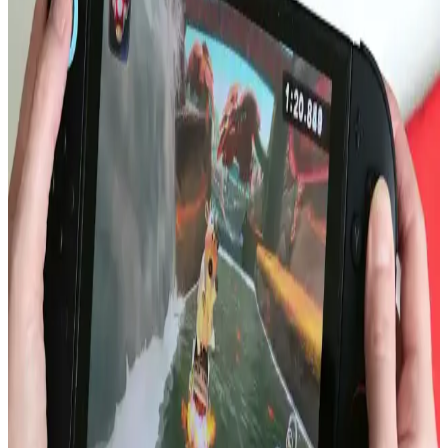
güncellemesi sağladı.
Apple'ın Katlanabilir iPhone'u: Batarya Ömrü,
Ekran Dayanıklılığı ve Kullanıcı Beklentileri
Apple'ın katlanabilir iPhone modeli, batarya ömründe %100 artış
iddiası ve ekran dayanıklılığı endişeleriyle teknoloji dünyasında
dikkat çekiyor. Kullanıcılar uygulama uyumluluğu ve fiyat
konularını da yakından takip ediyor.
Intel ve LG Display'in Dizüstü Bilgisayar Batarya
Ömründe Apple Silicon ile Rekabeti
Intel ve LG Display'in düşük güç tüketimli ekran ve verimlilik
çekirdekleri, Windows dizüstü bilgisayarlarda batarya ömrünü
artırma potansiyeline sahip. Ancak yazılım ve donanım sorunları bu
avantajı sınırlıyor.
iPhone 13 Batarya Şişmesi: Nedenleri, Güvenlik
Riskleri ve Çözüm Yolları
iPhone 13 modellerinde artan batarya şişmesi vakaları, cihaz
güvenliği ve performansı açısından ciddi riskler taşır. Bu sorun,