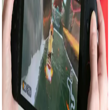
dikkat çekiyor. Kullanıcılar uygulama uyumluluğu ve fiyat
konularını da yakından takip ediyor.
Intel ve LG Display'in Dizüstü Bilgisayar Batarya
Ömründe Apple Silicon ile Rekabeti
Intel ve LG Display'in düşük güç tüketimli ekran ve verimlilik
çekirdekleri, Windows dizüstü bilgisayarlarda batarya ömrünü
artırma potansiyeline sahip. Ancak yazılım ve donanım sorunları bu
avantajı sınırlıyor.
iPhone 13 Batarya Şişmesi: Nedenleri, Güvenlik
Riskleri ve Çözüm Yolları
iPhone 13 modellerinde artan batarya şişmesi vakaları, cihaz
güvenliği ve performansı açısından ciddi riskler taşır. Bu sorun,
üretim hataları ve kullanım koşullarıyla ilişkilidir. Batarya şişmesi
fark edildiğinde cihaz kapatılmalı ve profesyonel destek alınmalıdır.
Akıllı Telefonlarda Güçten Çok Verimlilik ve Uygun
Fiyatlı Çiplerin Önemi
Akıllı telefonlarda işlemci gücü artışı ısı ve enerji sorunları yaratıyor.