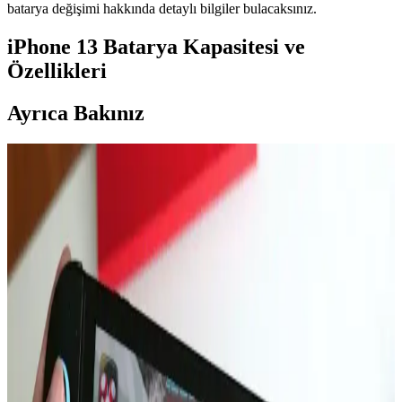
batarya değişimi hakkında detaylı bilgiler bulacaksınız.
iPhone 13 Batarya Kapasitesi ve
Özellikleri
Ayrıca Bakınız
MacBook Air M5 ve M4 Çip Performans
Karşılaştırması ve Kullanım Alanları
Apple'ın M5 çipi, MacBook Air'de M4'e kıyasla %10-15 daha
yüksek performans sunuyor. Ancak pasif soğutma nedeniyle uzun
süreli yüksek performans sınırlı kalıyor. Pro modeller daha güçlü
seçenekler.
16 Gün Kar Altında Kalan iPhone'un Dayanıklılığı
ve Soğukta Elektronik Performansı
Saskatchewan'da 16 gün kar altında kalan iPhone, karın izolasyon
etkisi sayesinde çalışmaya devam etti. Soğuk hava batarya
performansını yavaşlatırken, kar cihazı korudu ve uzun süre konum