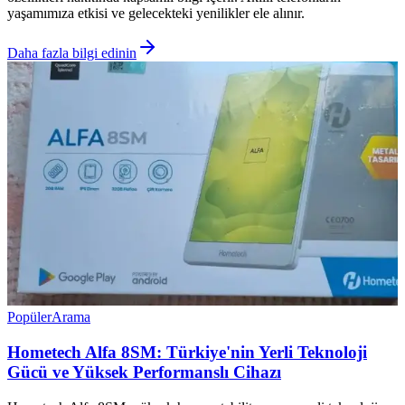
yaşamımıza etkisi ve gelecekteki yenilikler ele alınır.
Daha fazla bilgi edinin
Popüler
Arama
Hometech Alfa 8SM: Türkiye'nin Yerli Teknoloji
Gücü ve Yüksek Performanslı Cihazı