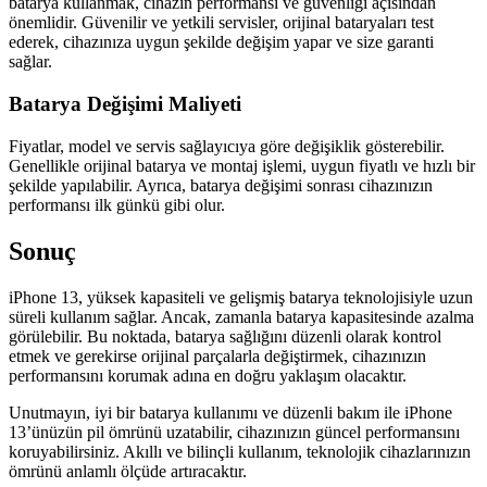
batarya kullanmak, cihazın performansı ve güvenliği açısından
önemlidir. Güvenilir ve yetkili servisler, orijinal bataryaları test
ederek, cihazınıza uygun şekilde değişim yapar ve size garanti
sağlar.
Batarya Değişimi Maliyeti
Fiyatlar, model ve servis sağlayıcıya göre değişiklik gösterebilir.
Genellikle orijinal batarya ve montaj işlemi, uygun fiyatlı ve hızlı bir
şekilde yapılabilir. Ayrıca, batarya değişimi sonrası cihazınızın
performansı ilk günkü gibi olur.
Sonuç
iPhone 13, yüksek kapasiteli ve gelişmiş batarya teknolojisiyle uzun
süreli kullanım sağlar. Ancak, zamanla batarya kapasitesinde azalma
görülebilir. Bu noktada, batarya sağlığını düzenli olarak kontrol
etmek ve gerekirse orijinal parçalarla değiştirmek, cihazınızın
performansını korumak adına en doğru yaklaşım olacaktır.
Unutmayın, iyi bir batarya kullanımı ve düzenli bakım ile iPhone
13’ünüzün pil ömrünü uzatabilir, cihazınızın güncel performansını
koruyabilirsiniz. Akıllı ve bilinçli kullanım, teknolojik cihazlarınızın
ömrünü anlamlı ölçüde artıracaktır.