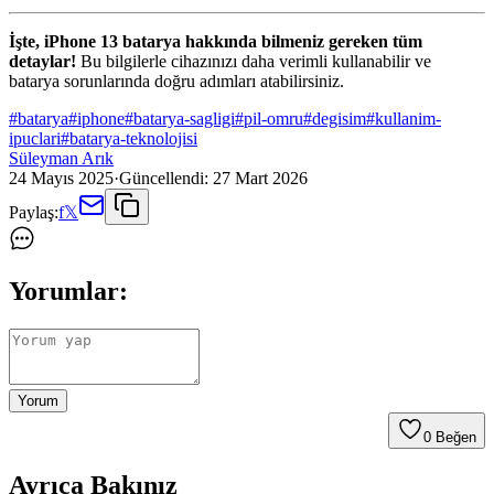
İşte, iPhone 13 batarya hakkında bilmeniz gereken tüm
detaylar!
Bu bilgilerle cihazınızı daha verimli kullanabilir ve
batarya sorunlarında doğru adımları atabilirsiniz.
#
batarya
#
iphone
#
batarya-sagligi
#
pil-omru
#
degisim
#
kullanim-
ipuclari
#
batarya-teknolojisi
Süleyman Arık
24 Mayıs 2025
·
Güncellendi:
27 Mart 2026
Paylaş:
f
𝕏
Yorumlar:
Yorum
0
Beğen
Ayrıca Bakınız