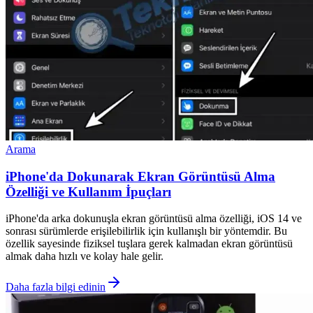
Arama
iPhone'da Dokunarak Ekran Görüntüsü Alma
Özelliği ve Kullanım İpuçları
iPhone'da arka dokunuşla ekran görüntüsü alma özelliği, iOS 14 ve
sonrası sürümlerde erişilebilirlik için kullanışlı bir yöntemdir. Bu
özellik sayesinde fiziksel tuşlara gerek kalmadan ekran görüntüsü
almak daha hızlı ve kolay hale gelir.
Daha fazla bilgi edinin