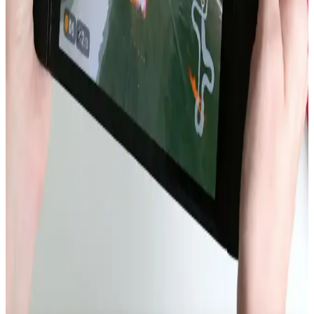
üretim hataları ve kullanım koşullarıyla ilişkilidir. Batarya şişmesi
fark edildiğinde cihaz kapatılmalı ve profesyonel destek alınmalıdır.
Akıllı Telefonlarda Güçten Çok Verimlilik ve Uygun
Fiyatlı Çiplerin Önemi
Akıllı telefonlarda işlemci gücü artışı ısı ve enerji sorunları yaratıyor.
Daha verimli, termal yönetimi optimize edilmiş ve uygun fiyatlı
çipler ile batarya teknolojileri öncelik kazanıyor.
Dell XPS 14 2026 ve MacBook Air 15 M5 Batarya
Performansının Detaylı Karşılaştırması
Dell XPS 14 2026, büyük batarya kapasitesi ve VRR ekran
teknolojisi sayesinde MacBook Air 15 M5'e kıyasla web tarama
testinde üç kat daha uzun batarya ömrü sunuyor. İşletim sistemi ve
kullanım senaryoları ise performansı etkiliyor.
Nintendo Switch 2 Avrupa Modelinde Kullanıcı
Tarafından Değiştirilebilir Batarya Özelliği
Nintendo Switch 2'nin Avrupa versiyonu, AB'nin tamir edilebilirlik
düzenlemeleri doğrultusunda kullanıcı tarafından değiştirilebilir
batarya sunuyor. Bu özellik çevresel sürdürülebilirlik ve kullanıcı