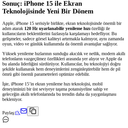
Sonuç: iPhone 15 ile Ekran
Teknolojisinde Yeni Bir Dönem
Apple, iPhone 15 serisiyle birlikte, ekran teknolojisinde önemli bir
adım atarak
120 Hz uyarlanabilir yenileme hızı
özelliği ile
kullanıcıların beklentilerini fazlasıyla karşılamayı hedefliyor. Bu
gelişmeler, sadece görsel kaliteyi artırmakla kalmıyor, aynı zamanda
oyun, video ve günlük kullanımda da önemli avantajlar sağlıyor.
Yüksek yenileme hızlarının sunduğu akıcılık ve netlik, modern akıllı
telefonların vazgeçilmez özellikleri arasında yer alıyor ve Apple da
bu alanda liderliğini sürdürüyor. Kullanıcılar, bu teknolojiyi doğru
şekilde kullanarak hem deneyimlerini zenginleştirebilir hem de pil
ömrü gibi önemli parametreleri optimize edebilir.
İşte, iPhone 15’in ekran yenileme hızı teknolojisi, mobil
deneyiminizi bir üst seviyeye taşıma potansiyeline sahip ve
geleceğin akıllı telefonlarında bu trendin daha da yaygınlaşması
bekleniyor.
Paylaş:
f
𝕏