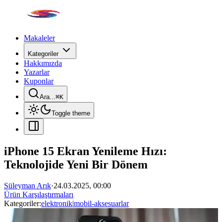
Makaleler
Kategoriler
Hakkımızda
Yazarlar
Kuponlar
Ara...
⌘
K
Toggle theme
iPhone 15 Ekran Yenileme Hızı:
Teknolojide Yeni Bir Dönem
Süleyman Arık
·
24.03.2025, 00:00
Ürün Karşılaştırmaları
Kategoriler:
elektronik
|
mobil-aksesuarlar