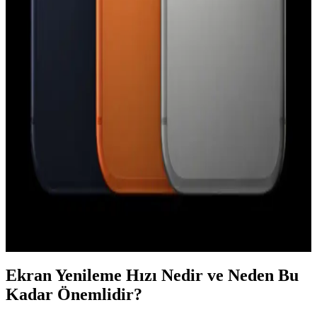
Apple'ın Lockdown Modu, iPhone'larda paralı casus yazılım
saldırılarına karşı etkili bir güvenlik katmanı sunuyor. Ancak bu
mod, tüm saldırı türlerine karşı mutlak koruma sağlamamaktadır.
Apple Watch Series 9 ve AirTag 2 Arasında
Precision Finding Uyumsuzluğu ve Donanım
Gereksinimleri
Apple Watch Series 9 ve sonrası modellerde Precision Finding
özelliği yalnızca AirTag 2 ile uyumludur. Orijinal AirTag, yeni U2
çipi ve kamera eksikliği nedeniyle desteklenmemektedir.
iPhone 17 Pro Kullanıcı Deneyimi ve Android'e Geri
Dönüş Nedenleri Üzerine Analiz
iPhone 17 Pro donanım açısından üstün olsa da iOS'un veri
kullanımı, bildirim yönetimi ve klavye gibi kısıtlamaları kullanıcıları
Android'e geri dönmeye yönlendiriyor.
Ekran Yenileme Hızı Nedir ve Neden Bu
Kadar Önemlidir?