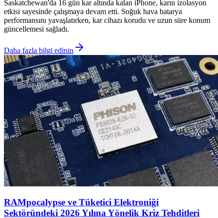
Saskatchewan'da 16 gün kar altında kalan iPhone, karın izolasyon
etkisi sayesinde çalışmaya devam etti. Soğuk hava batarya
performansını yavaşlatırken, kar cihazı korudu ve uzun süre konum
güncellemesi sağladı.
Daha fazla bilgi edinin
RAMpocalypse ve Tüketici Elektroniği
Sektöründeki 2026 Yılına Yönelik Kriz Tehditleri