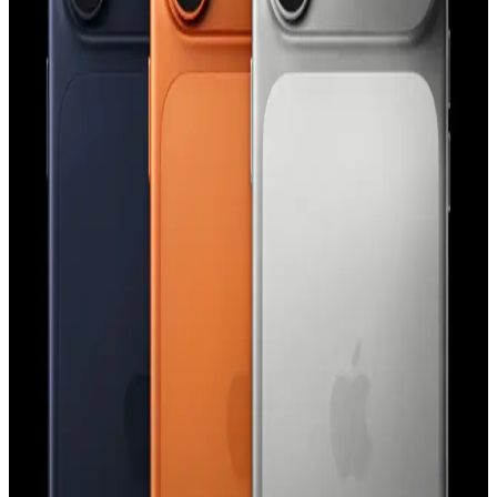
iPhone saat uygulamasında saat ibrelerinin hareketi, düşük güç
modu aktifken tıklama, normal modda süpürme şeklinde gerçekleşir.
Bu değişim ekran yenileme hızı ve pil tasarrufu ile ilişkilidir.
Apple'ın Experience Etkinliği: M5 İşlemcili
MacBook, iPhone 17E ve Yeni Kontrol Teknolojileri
Apple'ın Experience etkinliği, M5 işlemcili yeni MacBook
modelleri, iPhone 17E ve el-göz hareketleriyle kontrol edilen
arayüzler gibi yenilikleri tanıtacak. Etkinlik, Apple teknolojilerinde
önemli gelişmeler sunacak.
iPhone 15 Pro Action Button Özelliği: Kullanım
Alanları ve Kullanıcı Deneyimleri
iPhone 15 Pro'daki Action Button, el feneri, sessize alma ve Shazam
gibi işlevlere atanabiliyor. Kullanıcı deneyimleri çeşitlilik
gösterirken, ergonomi ve işlevsellik üzerine eleştiriler bulunuyor.
Apple'ın Lockdown Modu ve iPhone Güvenliğinde
Paralı Casus Yazılım Saldırıları Hakkında Gerçekler