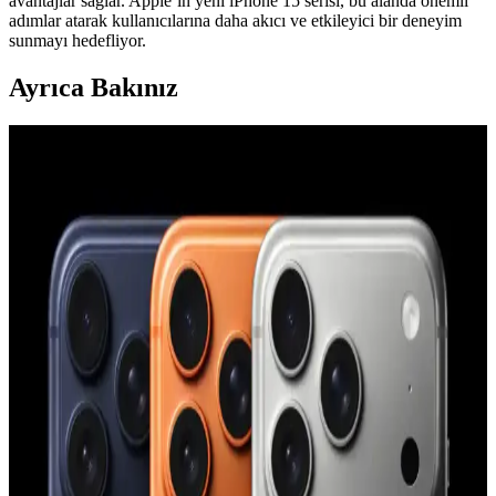
avantajlar sağlar. Apple’ın yeni iPhone 15 serisi, bu alanda önemli
adımlar atarak kullanıcılarına daha akıcı ve etkileyici bir deneyim
sunmayı hedefliyor.
Ayrıca Bakınız
YoungKit Apple iPhone 14 Pro Max Kılıfı:
Dayanıklı ve Estetik Koruma Çözümü
YoungKit iPhone 14 Pro Max kılıfı, dayanıklı malzeme ve şeffaf
tasarımıyla üstün koruma sağlar, estetik ve fonksiyonelliği bir arada
sunar, çevre dostudur ve manyetik şarj uyumludur.
Apple iPhone 11 Pro Max için şık ve dayanıklı TPU
malzemeden koruyucu kılıf
Şeffaf ve renkli tasarımıyla dikkat çeken Case 4U Omega Kapak,
dayanıklı TPU malzemeden üretilmiş olup, telefonunuzu estetik ve
fonksiyonellik açısından üstün seviyede korur.
iPhone Saat Uygulamasında Tıklama ve Süpürme
Hareketlerinin Güç Modlarına Göre Değişimi