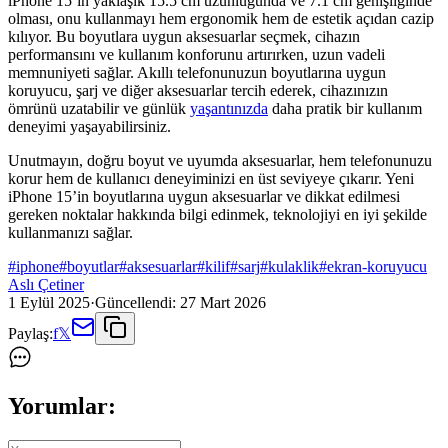
iPhone 15’in yaklaşık 15.5 cm uzunluğunda ve 7.1 cm genişliğinde
olması, onu kullanmayı hem ergonomik hem de estetik açıdan cazip
kılıyor. Bu boyutlara uygun aksesuarlar seçmek, cihazın
performansını ve kullanım konforunu artırırken, uzun vadeli
memnuniyeti sağlar. Akıllı telefonunuzun boyutlarına uygun
koruyucu, şarj ve diğer aksesuarlar tercih ederek, cihazınızın
ömrünü uzatabilir ve günlük
yaşantınızda
daha pratik bir kullanım
deneyimi yaşayabilirsiniz.
Unutmayın, doğru boyut ve uyumda aksesuarlar, hem telefonunuzu
korur hem de kullanıcı deneyiminizi en üst seviyeye çıkarır. Yeni
iPhone 15’in boyutlarına uygun aksesuarlar ve dikkat edilmesi
gereken noktalar hakkında bilgi edinmek, teknolojiyi en iyi şekilde
kullanmanızı sağlar.
#
iphone
#
boyutlar
#
aksesuarlar
#
kilif
#
sarj
#
kulaklik
#
ekran-koruyucu
Aslı Çetiner
1 Eylül 2025
·
Güncellendi:
27 Mart 2026
Paylaş:
f
𝕏
Yorumlar: