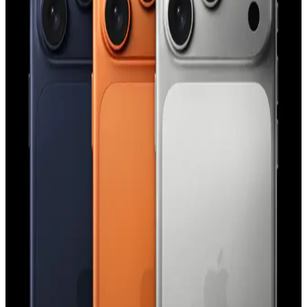
iPhone Saat Uygulamasında Tıklama ve Süpürme
Hareketlerinin Güç Modlarına Göre Değişimi
iPhone saat uygulamasında saat ibrelerinin hareketi, düşük güç
modu aktifken tıklama, normal modda süpürme şeklinde gerçekleşir.
Bu değişim ekran yenileme hızı ve pil tasarrufu ile ilişkilidir.
Apple'ın Experience Etkinliği: M5 İşlemcili
MacBook, iPhone 17E ve Yeni Kontrol Teknolojileri
Apple'ın Experience etkinliği, M5 işlemcili yeni MacBook
modelleri, iPhone 17E ve el-göz hareketleriyle kontrol edilen
arayüzler gibi yenilikleri tanıtacak. Etkinlik, Apple teknolojilerinde
önemli gelişmeler sunacak.
iPhone 15 Pro Action Button Özelliği: Kullanım
Alanları ve Kullanıcı Deneyimleri
iPhone 15 Pro'daki Action Button, el feneri, sessize alma ve Shazam
gibi işlevlere atanabiliyor. Kullanıcı deneyimleri çeşitlilik
gösterirken, ergonomi ve işlevsellik üzerine eleştiriler bulunuyor.
Apple'ın Lockdown Modu ve iPhone Güvenliğinde