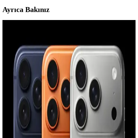
Ayrıca Bakınız
YoungKit Apple iPhone 14 Pro Max Kılıfı:
Dayanıklı ve Estetik Koruma Çözümü
YoungKit iPhone 14 Pro Max kılıfı, dayanıklı malzeme ve şeffaf
tasarımıyla üstün koruma sağlar, estetik ve fonksiyonelliği bir arada
sunar, çevre dostudur ve manyetik şarj uyumludur.
Apple iPhone 11 Pro Max için şık ve dayanıklı TPU
malzemeden koruyucu kılıf
Şeffaf ve renkli tasarımıyla dikkat çeken Case 4U Omega Kapak,
dayanıklı TPU malzemeden üretilmiş olup, telefonunuzu estetik ve
fonksiyonellik açısından üstün seviyede korur.
iPhone Saat Uygulamasında Tıklama ve Süpürme
Hareketlerinin Güç Modlarına Göre Değişimi
iPhone saat uygulamasında saat ibrelerinin hareketi, düşük güç
modu aktifken tıklama, normal modda süpürme şeklinde gerçekleşir.