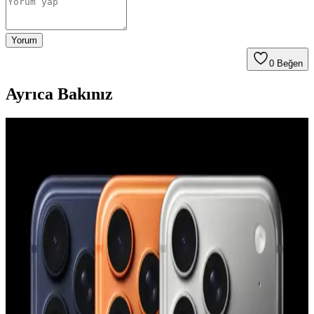
Yorum
0
Beğen
Ayrıca Bakınız
YoungKit Apple iPhone 14 Pro Max Kılıfı:
Dayanıklı ve Estetik Koruma Çözümü
YoungKit iPhone 14 Pro Max kılıfı, dayanıklı malzeme ve şeffaf
tasarımıyla üstün koruma sağlar, estetik ve fonksiyonelliği bir arada
sunar, çevre dostudur ve manyetik şarj uyumludur.
Apple iPhone 11 Pro Max için şık ve dayanıklı TPU
malzemeden koruyucu kılıf
Şeffaf ve renkli tasarımıyla dikkat çeken Case 4U Omega Kapak,
dayanıklı TPU malzemeden üretilmiş olup, telefonunuzu estetik ve
fonksiyonellik açısından üstün seviyede korur.