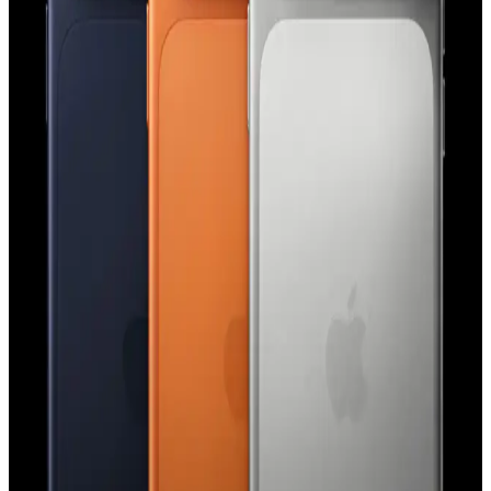
Bu değişim ekran yenileme hızı ve pil tasarrufu ile ilişkilidir.
Apple'ın Experience Etkinliği: M5 İşlemcili
MacBook, iPhone 17E ve Yeni Kontrol Teknolojileri
Apple'ın Experience etkinliği, M5 işlemcili yeni MacBook
modelleri, iPhone 17E ve el-göz hareketleriyle kontrol edilen
arayüzler gibi yenilikleri tanıtacak. Etkinlik, Apple teknolojilerinde
önemli gelişmeler sunacak.
iPhone 15 Pro Action Button Özelliği: Kullanım
Alanları ve Kullanıcı Deneyimleri
iPhone 15 Pro'daki Action Button, el feneri, sessize alma ve Shazam
gibi işlevlere atanabiliyor. Kullanıcı deneyimleri çeşitlilik
gösterirken, ergonomi ve işlevsellik üzerine eleştiriler bulunuyor.
Apple'ın Lockdown Modu ve iPhone Güvenliğinde
Paralı Casus Yazılım Saldırıları Hakkında Gerçekler
Apple'ın Lockdown Modu, iPhone'larda paralı casus yazılım
saldırılarına karşı etkili bir güvenlik katmanı sunuyor. Ancak bu
mod, tüm saldırı türlerine karşı mutlak koruma sağlamamaktadır.