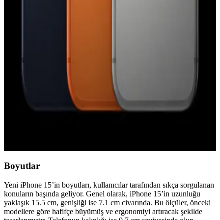
Apple Watch Series 9 ve AirTag 2 Arasında
Precision Finding Uyumsuzluğu ve Donanım
Gereksinimleri
Apple Watch Series 9 ve sonrası modellerde Precision Finding
özelliği yalnızca AirTag 2 ile uyumludur. Orijinal AirTag, yeni U2
çipi ve kamera eksikliği nedeniyle desteklenmemektedir.
iPhone 17 Pro Kullanıcı Deneyimi ve Android'e Geri
Dönüş Nedenleri Üzerine Analiz
iPhone 17 Pro donanım açısından üstün olsa da iOS'un veri
kullanımı, bildirim yönetimi ve klavye gibi kısıtlamaları kullanıcıları
Android'e geri dönmeye yönlendiriyor.
Boyutlar
Yeni iPhone 15’in boyutları, kullanıcılar tarafından sıkça sorgulanan
konuların başında geliyor. Genel olarak, iPhone 15’in uzunluğu
yaklaşık 15.5 cm, genişliği ise 7.1 cm civarında. Bu ölçüler, önceki
modellere göre hafifçe büyümüş ve ergonomiyi artıracak şekilde