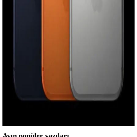
Paralı Casus Yazılım Saldırıları Hakkında Gerçekler
Apple'ın Lockdown Modu, iPhone'larda paralı casus yazılım
saldırılarına karşı etkili bir güvenlik katmanı sunuyor. Ancak bu
mod, tüm saldırı türlerine karşı mutlak koruma sağlamamaktadır.
Apple Watch Series 9 ve AirTag 2 Arasında
Precision Finding Uyumsuzluğu ve Donanım
Gereksinimleri
Apple Watch Series 9 ve sonrası modellerde Precision Finding
özelliği yalnızca AirTag 2 ile uyumludur. Orijinal AirTag, yeni U2
çipi ve kamera eksikliği nedeniyle desteklenmemektedir.
iPhone 17 Pro Kullanıcı Deneyimi ve Android'e Geri
Dönüş Nedenleri Üzerine Analiz
iPhone 17 Pro donanım açısından üstün olsa da iOS'un veri
kullanımı, bildirim yönetimi ve klavye gibi kısıtlamaları kullanıcıları
Android'e geri dönmeye yönlendiriyor.
Ayın popüler yazıları