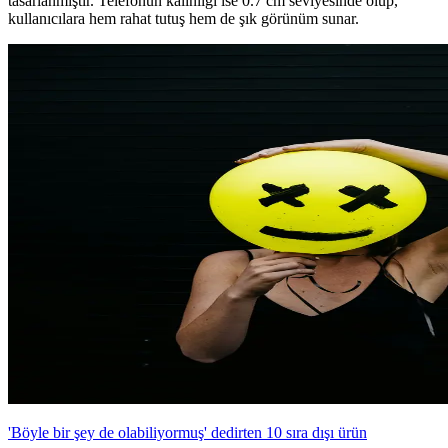
tasarlanmıştır. Telefonun kalınlığı ise 0.7 cm seviyesinde olup,
kullanıcılara hem rahat tutuş hem de şık görünüm sunar.
'Böyle bir şey de olabiliyormuş' dedirten 10 sıra dışı ürün