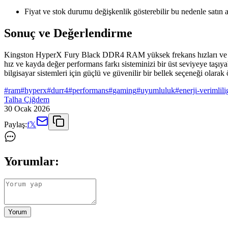
Fiyat ve stok durumu değişkenlik gösterebilir bu nedenle satın 
Sonuç ve Değerlendirme
Kingston HyperX Fury Black DDR4 RAM yüksek frekans hızları ve geliş
hız ve kayda değer performans farkı sisteminizi bir üst seviyeye taşı
bilgisayar sistemleri için güçlü ve güvenilir bir bellek seçeneği olarak 
#
ram
#
hyperx
#
durr4
#
performans
#
gaming
#
uyumluluk
#
enerji-verimlili
Talha Çiğdem
30 Ocak 2026
Paylaş:
f
𝕏
Yorumlar:
Yorum