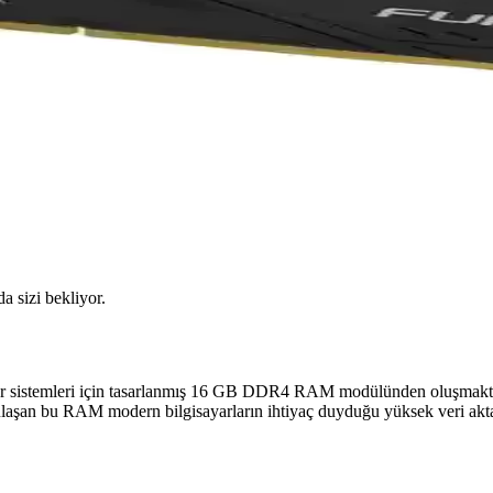
da sizi bekliyor.
yar sistemleri için tasarlanmış 16 GB DDR4 RAM modülünden oluşmakta
ulaşan bu RAM modern bilgisayarların ihtiyaç duyduğu yüksek veri akta