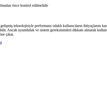
almadan önce kontrol edilmelidir
miş teknolojisiyle performans odaklı kullanıcıların ihtiyaçlarını kar
yabilir. Ancak uyumluluk ve sistem gereksinimleri dikkate alınarak kul
öne çıkar.
gi