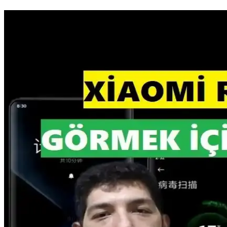
İzoly 16GB DDR4 3200MHz RAM: Yüksek Performans 
İzoly 16GB DDR4 3200MHz RAM, gelişmiş soğutma teknolojisi ve esteti
DDR5 RAM Fiyatlarında Nadir Düşüş ve Bellek Piyas
DDR5 RAM fiyatlarında nadir bir düşüş yaşanırken, bellek piyasası
algoritmasının etkisi sınırlı kalıyor.
RAMpocalypse ve Tüketici Elektroniği Sektöründeki 2
RAMpocalypse, RAM fiyatlarındaki artış ve tedarik sıkıntısıyla tüketici
Samsung ve Apple Arasında RAM Tedarik Krizi ve Fi
Samsung'un RAM arzındaki kısıtlılık ve kısa vadeli sözleşmeler Apple'
Apple M5 Max Çipi Geekbench Testlerinde Yeni Per
Apple'ın M5 Max çipi, Geekbench testlerinde 18 çekirdekli CPU perfor
senaryolar değerlendirilmelidir.