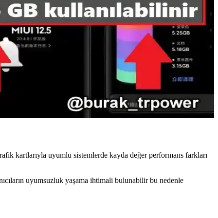
ve marka güvenliği önemlidir.
ın hızını koruyun.
afik kartlarıyla uyumlu sistemlerde kayda değer performans farkları
nıcıların uyumsuzluk yaşama ihtimali bulunabilir bu nedenle