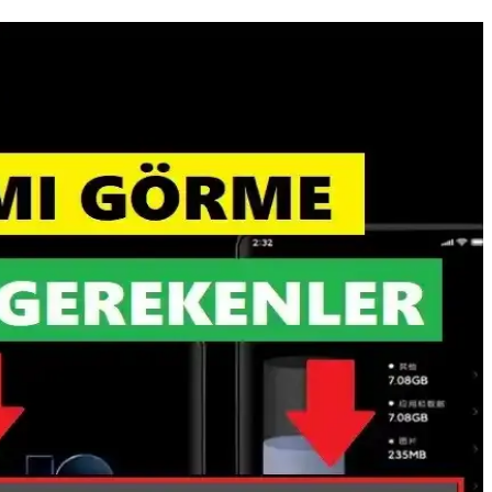
yoğun işlemler için ideal bir seçimdir.
MM üretimine yönelerek fiyatları etkiliyor. TurboQuant
n üretim kapasitesi sektörde dengeleri değiştiriyor.
eyebilir, Apple tedarik zincirini yeniden değerlendirmekte.
erformansı %15 artış gösterirken, gerçek dünya kullanımı için farklı