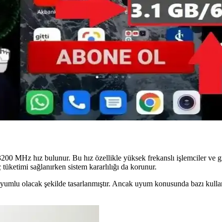
e Şık Tasarım ile Güçlü Performans
ız aşırtma ve şık tasarımıyla yüksek performans sağlar.
rformansını Artırma Rehberi
r, çoklu görevleri kolaylaştırır ve enerji tasarrufu sağlar. Uyumluluk 
Optimizasyonu Rehberi
r, optimizasyon yöntemleri ve performans artırma ipuçlarıyla cihazınız
0 MHz hız bulunur. Bu hız özellikle yüksek frekanslı işlemciler ve gr
 tüketimi sağlanırken sistem kararlılığı da korunur.
uyumlu olacak şekilde tasarlanmıştır. Ancak uyum konusunda bazı kulla