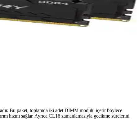
dır. Bu paket, toplamda iki adet DIMM modülü içerir böylece
rım hızını sağlar. Ayrıca CL16 zamanlamasıyla gecikme sürelerini