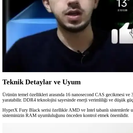
Kingston HyperX Fury 8GB DDR3 RAM: Yüksek Hız v
Kingston HyperX Fury 8GB DDR3 RAM, 1600 MHz hızında, otomatik h
DDR3 8 GB RAM Modülleri ile Dizüstü Bilgisayar Pe
DDR3 8 GB RAM modülleri, dizüstü bilgisayarların performansını artırı
Xiaomi Telefonlarda RAM Kullanımı ve Performans 
Xiaomi telefonlarda RAM kullanımı ve yönetimi hakkında temel bilgile
Teknik Detaylar ve Uyum
Ürünün temel özellikleri arasında 16 nanosecond CAS gecikmesi ve 320
yaratabilir. DDR4 teknolojisi sayesinde enerji verimliliği ve düşük güç
HyperX Fury Black serisi özellikle AMD ve Intel tabanlı sistemlerle 
sisteminizin RAM uyumluluğunu önceden kontrol etmek önemlidir.