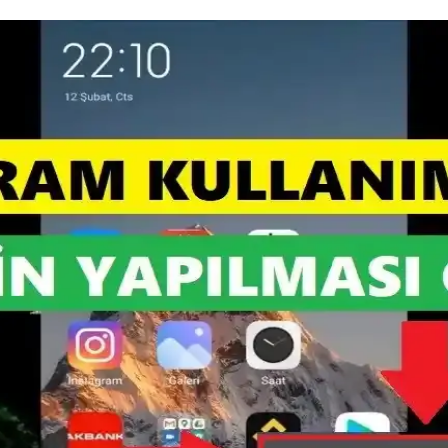
ve Güç Verimliliği Sağlayan Soğutuculu Bellek
k tasarımıyla yüksek performans ve enerji verimliliği sağlar, oyun ve 
asındaki Kıtlık Dinamikleri
nda RDIMM segmentinde kıtlık devam ediyor. Üreticiler DIMM ve SODI
026 Yılına Yönelik Kriz Tehditleri
 elektroniği sektöründe ciddi krizlere yol açıyor. AI yatırımları ve Çin'i
yatlandırma Dinamikleri Üzerine Analiz
ın maliyetlerini artırıyor. Bu durum iPhone ve MacBook fiyatlarını etkil
formans Rekoru Kırdı
mansıyla 29.233 puan alarak M3 Ultra'yı geride bıraktı. Tek çekirdek p