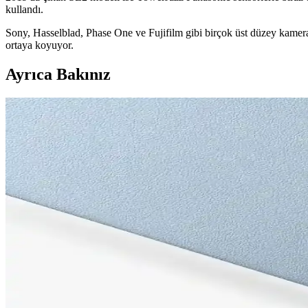
kullandı.
Sony, Hasselblad, Phase One ve Fujifilm gibi birçok üst düzey kamera 
ortaya koyuyor.
Ayrıca Bakınız
Leica M12'nin Almanya Üretimi Tam Kare Sensörü ve 
Leica M12, Almanya'da geliştirilen yeni tam kare sensörle dışa bağımlıl
Leica Kameranın Telefonlara Entegrasyonu ve Yüksek
Leica markasının entegre edildiği telefonlar, yüksek kaliteli sensörleri
Leica Lens Kullanan Telefonlar: Mobil Fotoğrafçılık
Leica lens kullanan telefonlar, Huawei işbirliğiyle üstün optik kalite, 
Xiaomi 12S Ultra Concept: Fotoğrafçılıkta Yeni Döne
Xiaomi 12S Ultra Concept, Leica işbirliği ve 1 inç çift kamera sensörüy