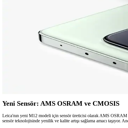
Leica Monochrom 920 hp: Siyah-Beyaz Fotoğrafçılıkt
Leica Monochrom 920 hp, siyah-beyaz fotoğrafçılıkta yüksek çözünürlü
Xiaomi 13 Pro Kamera Özellikleri 2025'te Mobil Fotoğ
Xiaomi 13 Pro'nun üstün Leica lensleri ve 8K video özelliklerini keşf
2025'te Xiaomi’nin Büyük Kameralı Telefonlarıyla Mo
Xiaomi’nin 2025 kamera teknolojisiyle net ve canlı fotoğraflar çekin.
Xiaomi 13 Pro 2025 İncelemesi: Güç ve Estetikte Devr
Xiaomi 13 Pro'nun üstün performans ve şık tasarımını keşfedin. 2025'i
Yeni Sensör: AMS OSRAM ve CMOSIS
Leica'nın yeni M12 modeli için sensör üreticisi olarak AMS OSRAM ön
sensör teknolojisinde yenilik ve kalite artışı sağlama amacı taşıyor. 