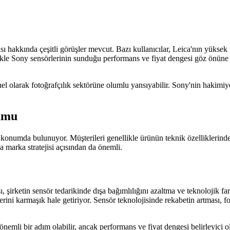
kası hakkında çeşitli görüşler mevcut. Bazı kullanıcılar, Leica'nın yükse
likle Sony sensörlerinin sunduğu performans ve fiyat dengesi göz önüne
enel olarak fotoğrafçılık sektörüne olumlu yansıyabilir. Sony'nin hakimiy
numu
 konumda bulunuyor. Müşterileri genellikle ürünün teknik özelliklerinden
a marka stratejisi açısından da önemli.
 şirketin sensör tedarikinde dışa bağımlılığını azaltma ve teknolojik f
lerini karmaşık hale getiriyor. Sensör teknolojisinde rekabetin artması, fo
nemli bir adım olabilir, ancak performans ve fiyat dengesi belirleyici o