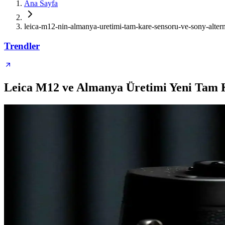
Ana Sayfa
leica-m12-nin-almanya-uretimi-tam-kare-sensoru-ve-sony-alterna
Trendler
Leica M12 ve Almanya Üretimi Yeni Tam Ka