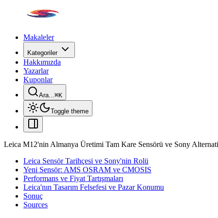
Makaleler
Kategoriler
Hakkımızda
Yazarlar
Kuponlar
Ara...
⌘
K
Toggle theme
Leica M12'nin Almanya Üretimi Tam Kare Sensörü ve Sony Alternati
Leica Sensör Tarihçesi ve Sony'nin Rolü
Yeni Sensör: AMS OSRAM ve CMOSIS
Performans ve Fiyat Tartışmaları
Leica'nın Tasarım Felsefesi ve Pazar Konumu
Sonuç
Sources