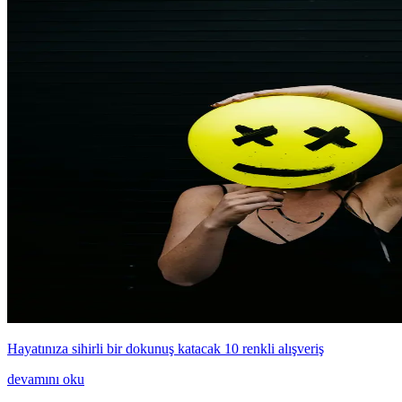
Hayatınıza sihirli bir dokunuş katacak 10 renkli alışveriş
devamını oku