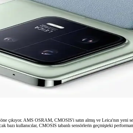
a Yüksek Teknoloji ve Sanatın Buluşması
klü sensörü ve gelişmiş işlemcisiyle üstün kalite sunar. Wi-Fi ve Blu
rafçılığı Baştan Yazıyor
edin. Mobil fotoğrafçılığınızda fark yaratmak için hemen inceleyin!
bil Fotoğrafçılıkta Devrim
 Yenilikleri hemen keşfedin! İnceleyin ve farkı yaşayın!
im Yaratan Akıllı Telefon
n en güçlü telefonlarından biri hakkında detayları öğrenin! Hemen ince
e çıkıyor. AMS OSRAM, CMOSIS'i satın almış ve Leica'nın yeni sensörl
Ancak bazı kullanıcılar, CMOSIS tabanlı sensörlerin geçmişteki performan