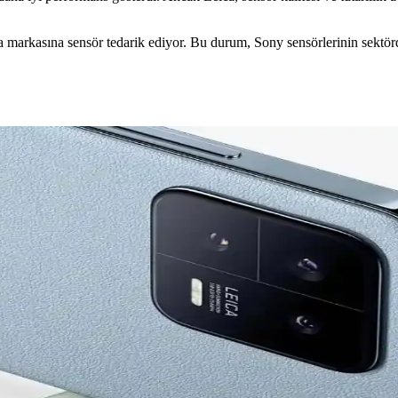
markasına sensör tedarik ediyor. Bu durum, Sony sensörlerinin sektörde
Sony Alternatifi Üzerine Analiz
ığını azaltmayı hedefliyor. Sensör değişikliği, performans ve fiyat denge
 Kaliteli Fotoğraf Deneyimi
 ve optik özellikleriyle profesyonel fotoğraf deneyimi sunar, gelişmiş gör
ta Üstün Optik Performans
renk doğruluğu ve gelişmiş çekim özellikleri sunarak mobil fotoğrafçılıkta
m Yaratan Akıllı Telefon
le mobil fotoğrafçılıkta çığır açıyor. Sınırlı üretim bu telefon, profesy