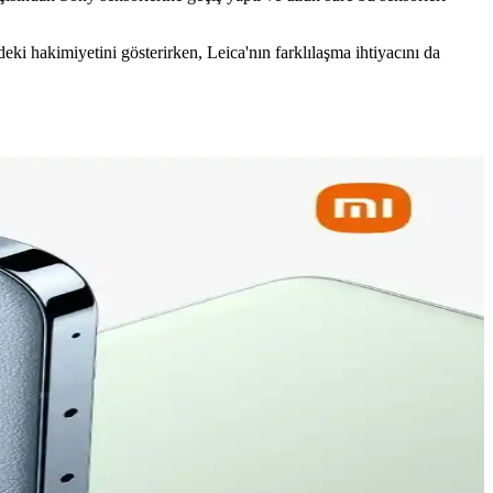
ki hakimiyetini gösterirken, Leica'nın farklılaşma ihtiyacını da
si açısından kullanıcılar arasında tartışma yaratıyor.
üntü teknolojisiyle öne çıkar.
 kaliteyi yeni seviyelere taşıyor.
onel performans ve şık tasarımı bir arada sunuyor.