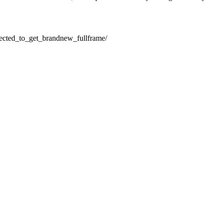
pected_to_get_brandnew_fullframe/