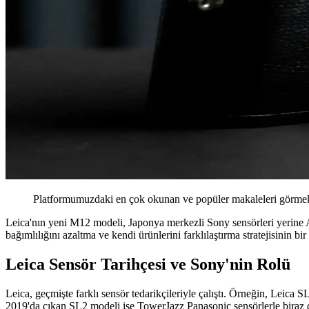
Platformumuzdaki en çok okunan ve popüler makaleleri görmek 
Leica'nın yeni M12 modeli, Japonya merkezli Sony sensörleri yerine Al
bağımlılığını azaltma ve kendi ürünlerini farklılaştırma stratejisinin bi
Leica Sensör Tarihçesi ve Sony'nin Rolü
Leica, geçmişte farklı sensör tedarikçileriyle çalıştı. Örneğin, Leic
2019'da çıkan SL2 modeli ise TowerJazz Panasonic sensörlerle biraz dah