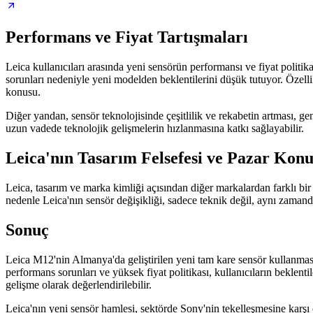
Performans ve Fiyat Tartışmaları
Leica kullanıcıları arasında yeni sensörün performansı ve fiyat politi
sorunları nedeniyle yeni modelden beklentilerini düşük tutuyor. Özel
konusu.
Diğer yandan, sensör teknolojisinde çeşitlilik ve rekabetin artması, g
uzun vadede teknolojik gelişmelerin hızlanmasına katkı sağlayabilir.
Leica'nın Tasarım Felsefesi ve Pazar Ko
Leica, tasarım ve marka kimliği açısından diğer markalardan farklı bir
nedenle Leica'nın sensör değişikliği, sadece teknik değil, aynı zamand
Sonuç
Leica M12'nin Almanya'da geliştirilen yeni tam kare sensör kullanması,
performans sorunları ve yüksek fiyat politikası, kullanıcıların beklenti
gelişme olarak değerlendirilebilir.
Leica'nın yeni sensör hamlesi, sektörde Sony'nin tekelleşmesine karşı ö