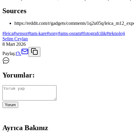
Sources
https://reddit.com/r/gadgets/comments/1q2u05q/leica_m12_ex
#
leica
#
sensor
#
tam-kare
#
sony
#
ams-osram
#
fotografcilik
#
teknoloji
Selim Ceylan
8 Mart 2026
Paylaş:
f
𝕏
Yorumlar:
Yorum
Ayrıca Bakınız