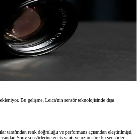
ekleniyor. Bu gelişme, Leica'nın sensör teknolojisinde dışa
ar tarafından renk doğruluğu ve performans açısından eleştirilmişti.
çısından Sony sensörlerine geçiş yaptı ve uzun süre bu sensörleri