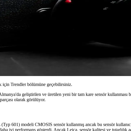
için Trendler bölümüne geçebilirsiniz.
manya'da geliştirilen ve üretilen yeni bir tam kare sensör kullanması b
r parçası olarak görülüyor.
a SL (Typ 601) modeli CMOSIS sensör kullanmış ancak bu sensör kullanıcıl
a iyi performans gösterdi. Ancak Leica, sensör kalitesi ve tutarlılık a