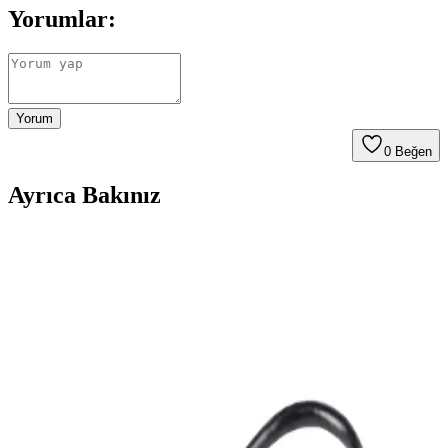
Yorumlar:
Yorum
0
Beğen
Ayrıca Bakınız
Ugreen USB To USB-B Yazıcı ve Tarayıcı Kablosu
İncelemesi ve Özellikleri
Ugreen USB To USB-B kablosu, dayanıklı yapısı ve yüksek veri
aktarım hızıyla yazıcı ve tarayıcılar için ideal. 1 metre uzunluğunda,
altın kaplama soketleri ve örgü kaplamasıyla güvenilir ve uzun
ömürlü kullanım sağlar.
Powerway 128 GB USB 3.0 Metal Mini Flash Bellek
İnceleme ve Kullanım Özellikleri