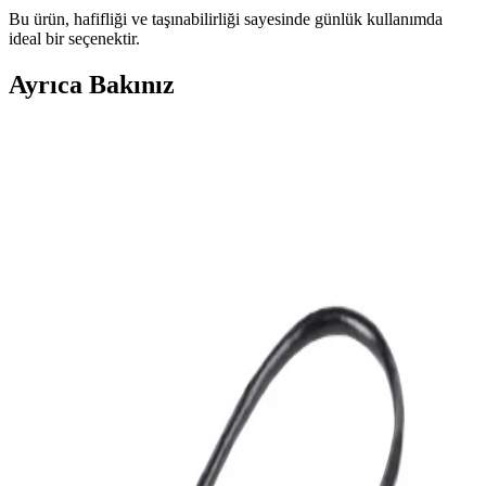
Bu ürün, hafifliği ve taşınabilirliği sayesinde günlük kullanımda
ideal bir seçenektir.
Ayrıca Bakınız
Ugreen USB To USB-B Yazıcı ve Tarayıcı Kablosu
İncelemesi ve Özellikleri
Ugreen USB To USB-B kablosu, dayanıklı yapısı ve yüksek veri
aktarım hızıyla yazıcı ve tarayıcılar için ideal. 1 metre uzunluğunda,
altın kaplama soketleri ve örgü kaplamasıyla güvenilir ve uzun
ömürlü kullanım sağlar.
Powerway 128 GB USB 3.0 Metal Mini Flash Bellek
İnceleme ve Kullanım Özellikleri
Powerway 128 GB USB 3.0 metal mini bellek, yüksek hız ve
dayanıklılık sunan taşınabilir depolama çözümüdür. Şık tasarımı ve
geniş kapasitesiyle büyük dosya transferlerinde avantaj sağlar.
Syrox Metal USB Bellek 8 GB: Dayanıklı ve Yüksek