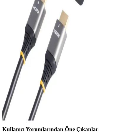
LinusTechTips'in dört yıl süren çalışmasıyla geliştirilen USB
kablosu, yüksek veri aktarım hızı ve silikon kaplamasıyla esneklik
sağlıyor. Etiketleme şeffaflığı ve rekabetçi fiyatıyla pazarda dikkat
çekiyor.
Ac Mini WiFi 600 Mbps 5GHz USB Adaptör:
Yüksek Hızlı ve Taşınabilir Kablosuz Bağlantı
Çözümü
Kompakt tasarımıyla yüksek hız ve stabil bağlantı sağlayan Ac Mini
WiFi 600 Mbps adaptör, kolay kurulumu ve çift bant desteğiyle ev
ve ofis kullanımına uygun bir kablosuz çözüm sunar.
HDMI ve USB Bağlantılarının Güncel Kullanım ve
Teknolojik Gelişmeleri
HDMI ve USB bağlantıları, yüksek çözünürlük ve hızlı veri
aktarımıyla modern cihazların vazgeçilmezleri haline geliyor. Güncel
gelişmeler ve kullanım alanlarıyla bağlantı teknolojileri yakından
inceleniyor.
Kullanıcı Yorumlarından Öne Çıkanlar