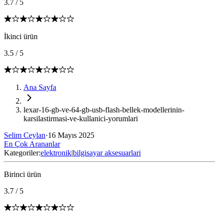
3.7
/
5
İkinci ürün
3.5
/
5
Ana Sayfa
lexar-16-gb-ve-64-gb-usb-flash-bellek-modellerinin-
karsilastirmasi-ve-kullanici-yorumlari
Selim Ceylan
·
16 Mayıs 2025
En Çok Arananlar
Kategoriler:
elektronik
|
bilgisayar aksesuarlari
Birinci ürün
3.7
/
5