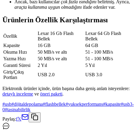
Ancak, bazı kullanıcılar
çok fazla ısındığını
belirtmiş. Ayrıca,
araçta kullanıma uygun olmadığını
ifade edenler var.
Ürünlerin Özellik Karşılaştırması
Lexar 16 Gb Flash
Lexar 64 Gb Flash
Özellik
Bellek
Bellek
Kapasite
16 GB
64 GB
Okuma Hızı
50 MB/s ve altı
51 - 100 MB/s
Yazma Hızı
50 MB/s ve altı
51 - 100 MB/s
Garanti Süresi
2 Yıl
5 Yıl
Giriş/Çıkış
USB 2.0
USB 3.0
Portları
Elektronik ürünler içinde, ürün başına daha geniş anlatı isteyenlere:
detaylı inceleme
ve
öneri paketi
.
#
usb
#
dijitaldepolama
#
flashbellek
#
yuksekperformans
#
kapasite
#
usb3-
0
#
tasinabilirlik
Paylaş:
f
𝕏