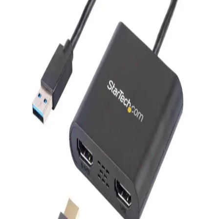
Performanslı Taşınabilir Depolama Çözümü
Syrox Metal USB Bellek 8 GB, dayanıklı metal gövdesi ve yüksek
performansıyla güvenilir veri aktarımı sağlar. Mobil uyumlu
olmayan bu ürün, temel dosya depolama ihtiyaçlarına uygun pratik
bir çözümdür.
Alfais 5072 USB Harici Ses Kartı 7.1 Surround Ses
Desteği ve Dayanıklı Tasarım
Alfais 5072, USB bağlantılı, 7.1 surround ses çıkışı sağlayan, hafif
ve dayanıklı tasarımıyla öne çıkan harici ses kartıdır. Tak ve çalıştır
özelliğiyle kolay kullanım sunar.
Everest EFN-504 Taşınabilir USB Masaüstü Siyah
Fan İncelemesi ve Kullanıcı Yorumları
Everest EFN-504, şık tasarımı, sessiz çalışması ve düşük enerji
tüketimiyle öne çıkan taşınabilir USB fanıdır. Kullanıcılar, kablo
uzunluğu ve dönebilir başlığı sayesinde kolay kullanım sağlar.
LinusTechTips USB Kablosu: Tasarım, Performans
ve Pazar Analizi