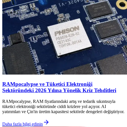
RAMpocalypse ve Tüketici Elektroniği
Sektöründeki 2026 Yılına Yönelik Kriz Tehditleri
RAMpocalypse, RAM fiyatlarındaki artış ve tedarik sıkıntısıyla
tüketici elektroniği sektöründe ciddi krizlere yol açıyor. AI
yatırımları ve Çin'in üretim kapasitesi sektörde dengeleri değiştiriyor.
Daha fazla bilgi edinin