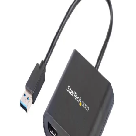
Powerway 128 GB USB 3.0 metal mini bellek, yüksek hız ve
dayanıklılık sunan taşınabilir depolama çözümüdür. Şık tasarımı ve
geniş kapasitesiyle büyük dosya transferlerinde avantaj sağlar.
Syrox Metal USB Bellek 8 GB: Dayanıklı ve Yüksek
Performanslı Taşınabilir Depolama Çözümü
Syrox Metal USB Bellek 8 GB, dayanıklı metal gövdesi ve yüksek
performansıyla güvenilir veri aktarımı sağlar. Mobil uyumlu
olmayan bu ürün, temel dosya depolama ihtiyaçlarına uygun pratik
bir çözümdür.
Alfais 5072 USB Harici Ses Kartı 7.1 Surround Ses
Desteği ve Dayanıklı Tasarım
Alfais 5072, USB bağlantılı, 7.1 surround ses çıkışı sağlayan, hafif
ve dayanıklı tasarımıyla öne çıkan harici ses kartıdır. Tak ve çalıştır
özelliğiyle kolay kullanım sunar.
Everest EFN-504 Taşınabilir USB Masaüstü Siyah
Fan İncelemesi ve Kullanıcı Yorumları