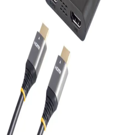
Everest EFN-504, şık tasarımı, sessiz çalışması ve düşük enerji
tüketimiyle öne çıkan taşınabilir USB fanıdır. Kullanıcılar, kablo
uzunluğu ve dönebilir başlığı sayesinde kolay kullanım sağlar.
LinusTechTips USB Kablosu: Tasarım, Performans
ve Pazar Analizi
LinusTechTips'in dört yıl süren çalışmasıyla geliştirilen USB
kablosu, yüksek veri aktarım hızı ve silikon kaplamasıyla esneklik
sağlıyor. Etiketleme şeffaflığı ve rekabetçi fiyatıyla pazarda dikkat
çekiyor.
Ac Mini WiFi 600 Mbps 5GHz USB Adaptör:
Yüksek Hızlı ve Taşınabilir Kablosuz Bağlantı
Çözümü
Kompakt tasarımıyla yüksek hız ve stabil bağlantı sağlayan Ac Mini
WiFi 600 Mbps adaptör, kolay kurulumu ve çift bant desteğiyle ev
ve ofis kullanımına uygun bir kablosuz çözüm sunar.
HDMI ve USB Bağlantılarının Güncel Kullanım ve
Teknolojik Gelişmeleri
HDMI ve USB bağlantıları, yüksek çözünürlük ve hızlı veri