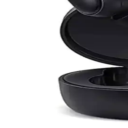
Soundcore Sport X20, ergonomik tasarımı, gelişmiş ses teknolojisi ve d
Schulzz Orico Bluetooth 5.0 Mini 3.5mm Dongle ile
Schulzz Orico Bluetooth 5.0 Mini 3.5mm Dongle, yüksek hız ve stabilite
Wi-Fi Kanal Seçimi ve Bağlantı Kalitesini Artırma Yö
Wi-Fi kanal seçimi, bağlantı kalitenizi doğrudan etkiler. En iyi kanalı be
Telefonlardan Fotoğraf Aktarmanın Güncel Yöntemle
Telefonlardan fotoğraf aktarmanın çeşitli güncel yöntemleri, kablosuz 
Ac Mini WiFi 600 Mbps 5GHz USB Adaptör: Yüksek H
Kompakt tasarımıyla yüksek hız ve stabil bağlantı sağlayan Ac Mini 
Xiaomi Mi Airdots Kablosuz Kulaklık İncelemesi ve K
Xiaomi Mi Airdots, uygun fiyatlı ve kullanışlı kablosuz kulaklıklar ar