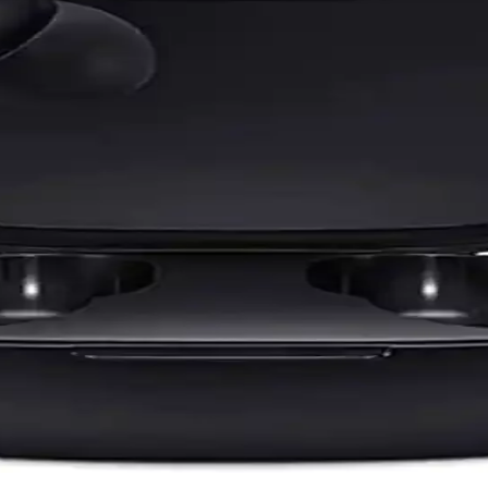
ayanıklılığıyla sporcular için ideal kablosuz kulaklıklar sunar. Uzun p
 Kablosuz Bağlantı Çözümünde Yeni Dönem
 ile kablosuz bağlantı sunar, kompakt tasarımıyla kullanım kolaylığı sa
ntemleri
lirlemek için analiz araçları ve teknolojik gelişmelerden faydalanın, stabi
ri ve En İyi Uygulamalar
ve kablolu seçenekler, uygulamalar ve güvenlik ipuçlarıyla detaylı anlatı
ızlı ve Taşınabilir Kablosuz Bağlantı Çözümü
WiFi 600 Mbps adaptör, kolay kurulumu ve çift bant desteğiyle ev ve of
ullanıcı Deneyimleri
asında öne çıkıyor. Bluetooth 5.0, ergonomik tasarım ve uzun pil ömrü i