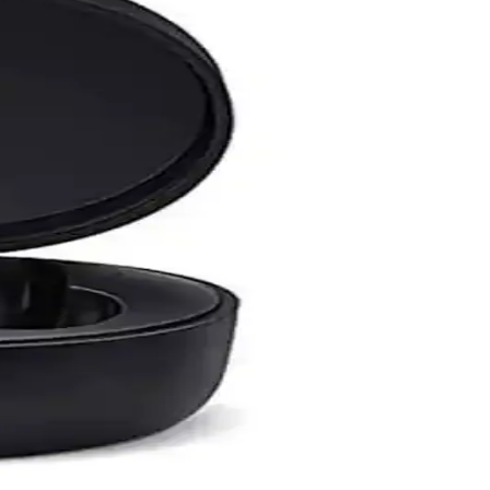
il ömrü ve yüksek gürültü engelleme özelliğiyle öne çıkar.
ğlar ve çoklu cihaz uyumu ile modern iletişim ihtiyaçlarını karşılar.
l ve hızlı internet için düzenli kontrol şarttır.
lıyor.
is kullanımına uygun bir kablosuz çözüm sunar.
le günlük kullanımda avantaj sağlıyor.