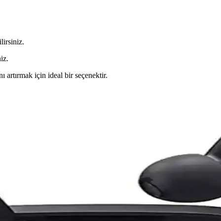
lirsiniz.
iz.
 artırmak için ideal bir seçenektir.
rım, Ses Kalitesi ve Kullanım Özellikleri
 ve ergonomik yapısıyla öne çıkar. Bluetooth 5.3 ve Type-C şarj ile kull
Performanslı ve Dayanıklı
e kolay kullanım sağlar. RJ45 uçlarıyla güvenli bağlantı sunar, ev ve of
Kulaklıklar İncelemesi