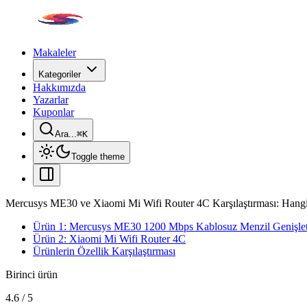
Makaleler
Kategoriler
Hakkımızda
Yazarlar
Kuponlar
Ara...
⌘
K
Toggle theme
Mercusys ME30 ve Xiaomi Mi Wifi Router 4C Karşılaştırması: Hangi
Ürün 1: Mercusys ME30 1200 Mbps Kablosuz Menzil Genişlet
Ürün 2: Xiaomi Mi Wifi Router 4C
Ürünlerin Özellik Karşılaştırması
Birinci ürün
4.6
/
5