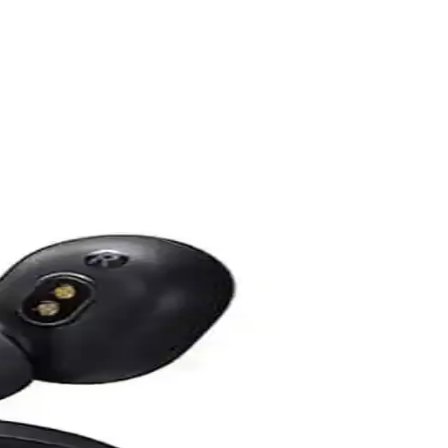
anımı kolay, konforlu ve dayanıklı bu model, müzik tutkunları için
is ortamında stabil internet erişimi için ideal.