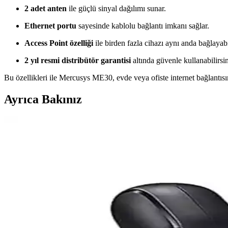
2 adet anten
ile güçlü sinyal dağılımı sunar.
Ethernet portu
sayesinde kablolu bağlantı imkanı sağlar.
Access Point özelliği
ile birden fazla cihazı aynı anda bağlayabi
2 yıl resmi distribütör garantisi
altında güvenle kullanabilirsin
Bu özellikleri ile Mercusys ME30, evde veya ofiste internet bağlantısını
Ayrıca Bakınız
Guess Kulak Üstü Bluetooth Kulaklık İncelemesi: Tasa
Guess kulak üstü Bluetooth kulaklık, şık tasarımı, yüksek ses kalitesi
ideal bir seçimdir.
S-Link Cat6 Gri 7 Metre RJ45 LAN Kablosu Yüksek 
S-Link markalı 7 metre gri Cat6 LAN kablosu, yüksek hız, dayanıklılık v
Anker Soundcore Sport X20 Spor Kulak İçi Kablosuz 