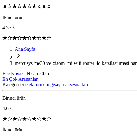
İkinci ürün
4.3
/
5
Ana Sayfa
mercusys-me30-ve-xiaomi-mi-wifi-router-4c-karsilastirmasi-han
Ece Kaya
·
1 Nisan 2025
En Çok Arananlar
Kategoriler:
elektronik
|
bilgisayar aksesuarlari
Birinci ürün
4.6
/
5
İkinci ürün