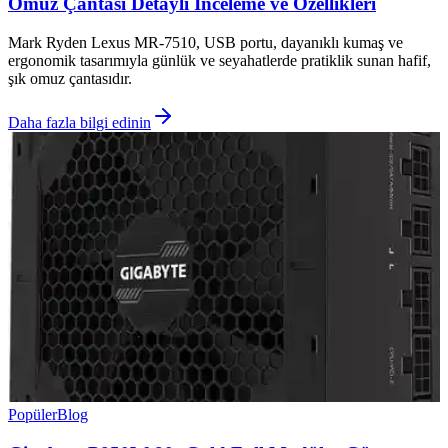
Omuz Çantası Detaylı İnceleme ve Özellikleri
Mark Ryden Lexus MR-7510, USB portu, dayanıklı kumaş ve
ergonomik tasarımıyla günlük ve seyahatlerde pratiklik sunan hafif,
şık omuz çantasıdır.
Daha fazla bilgi edinin
Popüler
Blog