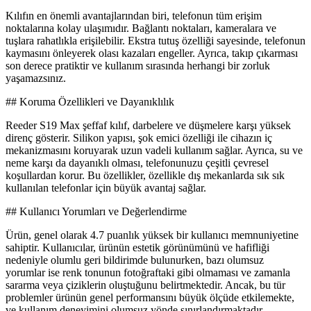
Kılıfın en önemli avantajlarından biri, telefonun tüm erişim
noktalarına kolay ulaşımıdır. Bağlantı noktaları, kameralara ve
tuşlara rahatlıkla erişilebilir. Ekstra tutuş özelliği sayesinde, telefonun
kaymasını önleyerek olası kazaları engeller. Ayrıca, takıp çıkarması
son derece pratiktir ve kullanım sırasında herhangi bir zorluk
yaşamazsınız.
## Koruma Özellikleri ve Dayanıklılık
Reeder S19 Max şeffaf kılıf, darbelere ve düşmelere karşı yüksek
direnç gösterir. Silikon yapısı, şok emici özelliği ile cihazın iç
mekanizmasını koruyarak uzun vadeli kullanım sağlar. Ayrıca, su ve
neme karşı da dayanıklı olması, telefonunuzu çeşitli çevresel
koşullardan korur. Bu özellikler, özellikle dış mekanlarda sık sık
kullanılan telefonlar için büyük avantaj sağlar.
## Kullanıcı Yorumları ve Değerlendirme
Ürün, genel olarak 4.7 puanlık yüksek bir kullanıcı memnuniyetine
sahiptir. Kullanıcılar, ürünün estetik görünümünü ve hafifliği
nedeniyle olumlu geri bildirimde bulunurken, bazı olumsuz
yorumlar ise renk tonunun fotoğraftaki gibi olmaması ve zamanla
sararma veya çiziklerin oluştuğunu belirtmektedir. Ancak, bu tür
problemler ürünün genel performansını büyük ölçüde etkilemekte,
ve kullanım deneyimini olumsuz yönde sınırlandırmaktadır.