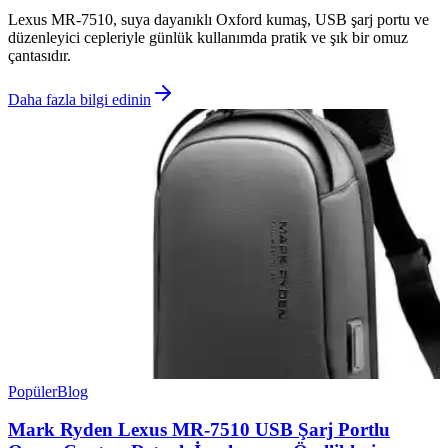
Lexus MR-7510, suya dayanıklı Oxford kumaş, USB şarj portu ve
düzenleyici cepleriyle günlük kullanımda pratik ve şık bir omuz
çantasıdır.
Daha fazla bilgi edinin
Popüler
Blog
Mark Ryden Lexus MR-7510 USB Şarj Portlu