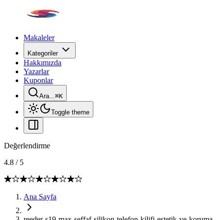
Makaleler
Kategoriler
Hakkımızda
Yazarlar
Kuponlar
Ara...
⌘
K
Toggle theme
Değerlendirme
4.8
/
5
Ana Sayfa
reeder-s19-max-seffaf-silikon-telefon-kilifi-estetik-ve-koruma-