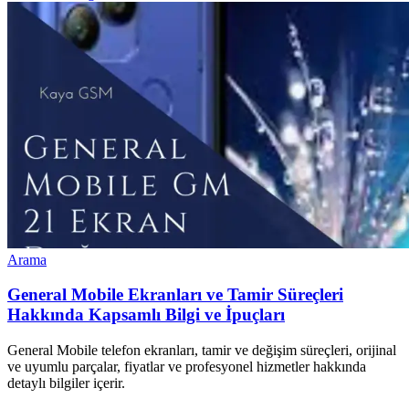
Arama
General Mobile Ekranları ve Tamir Süreçleri
Hakkında Kapsamlı Bilgi ve İpuçları
General Mobile telefon ekranları, tamir ve değişim süreçleri, orijinal
ve uyumlu parçalar, fiyatlar ve profesyonel hizmetler hakkında
detaylı bilgiler içerir.