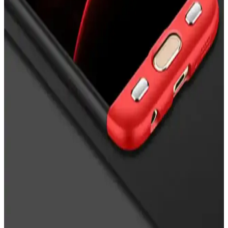
koruma seviyeleriyle ilgili detaylar ve güncel trendler hakkında bilgi.
Nazar Boncuklu Telefon Kılıfları: Estetik ve Manevi
Koruma Sunan Trend Aksesuarlar
Nazar boncuklu telefon kılıfları, estetik ve manevi koruma sağlayan,
çeşitli tasarım ve modellerle telefonunuza şıklık katarken kötü
enerjilere karşı koruma sunar.
Apple iPhone 16 Pro Max için MagSafe Silikon Kılıf
İncelemesi ve Kullanım Avantajları
Apple iPhone 16 Pro Max için tasarlanan MagSafe silikon kılıf, şık
tasarımı ve yüksek koruma özellikleriyle günlük kullanımda ideal bir
seçenek sunuyor.
Nokia X Siyah Flip Cover İncelemesi: Tasarım,
Koruma ve Kullanıcı Yorumları
Nokia X Siyah Flip Cover, şık tasarımı ve pratik kullanımıyla
telefonunuzu çizik ve darbelere karşı koruyan uygun fiyatlı bir
aksesuar. Uzun vadeli dayanıklılık ve malzeme kalitesi konularında
dikkat edilmesi gerekebilir.