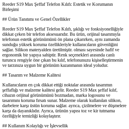
Reeder S19 Max Şeffaf Telefon Kılıfı: Estetik ve Korumanın
Birleşimi
## Ürün Tanıtımı ve Genel Özellikler
Reeder S19 Max Şeffaf Telefon Kılıfı, şıklığı ve fonksiyonelliğiyle
dikkat çeken bir telefon aksesuarıdır. Bu ürün, orijinal tasarımıyla
telefonun estetik görünümünü ön plana çıkarırken, aynı zamanda
sunduğu yüksek koruma özellikleriyle kullanıcıların güvenliğini
sağlar. Silikon materyalden üretilmiştir. olması sayesinde hafif ve
ergonomik bir yapıya sahiptir. Renk seçenekleri arasında canlı
turuncu rengiyle öne çıkan bu kılıf, telefonunuzu kişiselleştirmenin
ve tarzınıza uygun bir görünüm kazanmanın ideal yoludur.
## Tasarım ve Malzeme Kalitesi
Kullanıcıların en çok dikkat ettiği noktalar arasında tasarımın
şeffaflığı ve malzeme kalitesi gelir. Reeder S19 Max şeffaf kılıf,
cihazın orijinal görünümünü bozmadan, marka logosunu ve
tasarımını koruma fırsatı sunar. Malzeme olarak kullanılan silikon,
darbelere karşı üstün koruma sağlar. ayrıca, çizilmelere ve düşmelere
karşı da dayanıklıdır. Ayrıca, ürünün yapısı toz ve kir tutmama
özelliğiyle temizliği kolaylaştırır.
## Kullanım Kolaylığı ve İşlevsellik