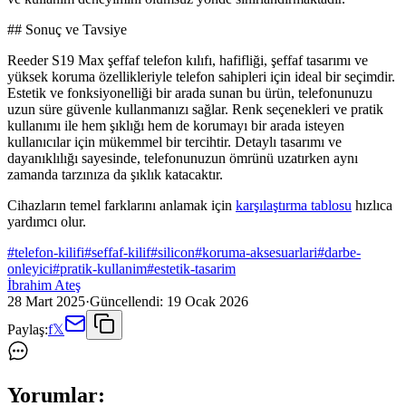
## Sonuç ve Tavsiye
Reeder S19 Max şeffaf telefon kılıfı, hafifliği, şeffaf tasarımı ve
yüksek koruma özellikleriyle telefon sahipleri için ideal bir seçimdir.
Estetik ve fonksiyonelliği bir arada sunan bu ürün, telefonunuzu
uzun süre güvenle kullanmanızı sağlar. Renk seçenekleri ve pratik
kullanımı ile hem şıklığı hem de korumayı bir arada isteyen
kullanıcılar için mükemmel bir tercihtir. Detaylı tasarımı ve
dayanıklılığı sayesinde, telefonunuzun ömrünü uzatırken aynı
zamanda tarzınıza da şıklık katacaktır.
Cihazların temel farklarını anlamak için
karşılaştırma tablosu
hızlıca
yardımcı olur.
#
telefon-kilifi
#
seffaf-kilif
#
silicon
#
koruma-aksesuarlari
#
darbe-
onleyici
#
pratik-kullanim
#
estetik-tasarim
İbrahim Ateş
28 Mart 2025
·
Güncellendi:
19 Ocak 2026
Paylaş:
f
𝕏
Yorumlar: