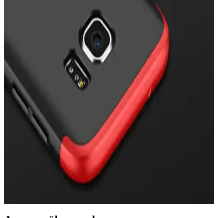
Zebana Samsung Galaxy A23 Uyumlu Kılıf: Estetik
ve Dayanıklı Koruma Çözümü
Zebana Samsung Galaxy A23 uyumlu kılıf, estetik ve fonksiyonellik
sunar. Dayanıklı malzeme, pratik kartlık bölmesi ve şık tasarımıyla
uzun ömürlü koruma sağlar, telefonunuza değer katar.
Samsung Galaxy A35 5G için Şık ve Koruyucu
Silikon Kılıf Detaylı İnceleme
Samsung Galaxy A35 5G uyumlu silikon kılıf, estetik, dayanıklı ve
pratik özellikleriyle telefonunuzu çizilmelere ve darbelere karşı
korur, kartlık alanı ve kolay erişim sağlar.
Samsung S7 Edge İçin Uygun Kılıf Seçimi ve
Koruma İpuçları
Samsung S7 Edge için tasarlanmış kılıflar, şıklık ve koruma sağlar.
Dayanıklı malzeme ve uygun tasarım sayesinde telefonunuzu
çizilmelere ve darbelere karşı koruyun.