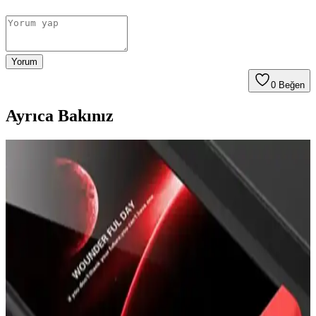
Yorum
0
Beğen
Ayrıca Bakınız
Prolysus Samsung Galaxy M31 Kapaklı Standlı
Cüzdan Kılıfı İncelemesi ve Kullanıcı Yorumları
Prolysus'un Samsung Galaxy M31 uyumlu kapaklı standlı cüzdan
kılıfı, yüksek kaliteli malzeme ve fonksiyonellik sunar. Estetik
tasarımıyla kullanıcı memnuniyetini artırırken, koruma ve kullanım
kolaylığı sağlar.
En İyi iPhone Kılıfları: Dayanıklılık, Tasarım ve
Koruma Özellikleri Analizi
İşte iPhone'unuzu koruyan en iyi kılıflar, dayanıklılık, tasarım ve