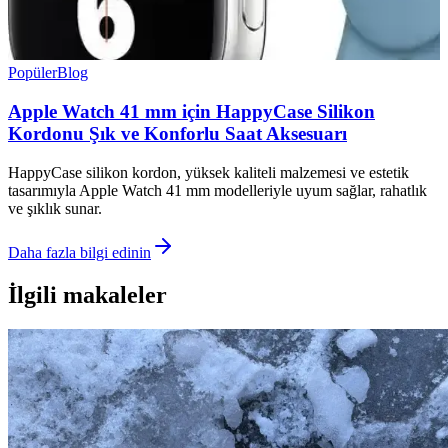
Popüler
Blog
Apple Watch 41 mm için HappyCase Silikon
Kordonu Şık ve Konforlu Saat Aksesuarı
HappyCase silikon kordon, yüksek kaliteli malzemesi ve estetik
tasarımıyla Apple Watch 41 mm modelleriyle uyum sağlar, rahatlık
ve şıklık sunar.
Daha fazla bilgi edinin
İlgili makaleler