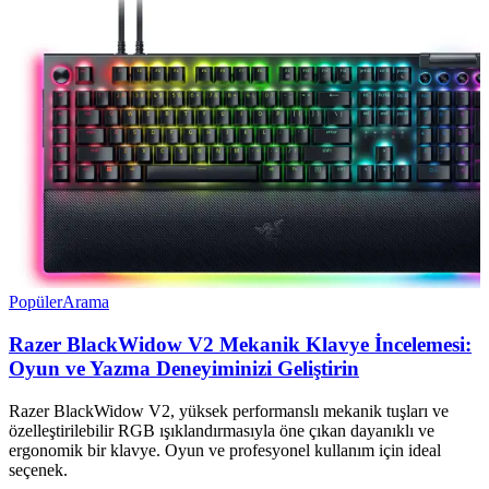
Popüler
Arama
Razer BlackWidow V2 Mekanik Klavye İncelemesi:
Oyun ve Yazma Deneyiminizi Geliştirin
Razer BlackWidow V2, yüksek performanslı mekanik tuşları ve
özelleştirilebilir RGB ışıklandırmasıyla öne çıkan dayanıklı ve
ergonomik bir klavye. Oyun ve profesyonel kullanım için ideal
seçenek.