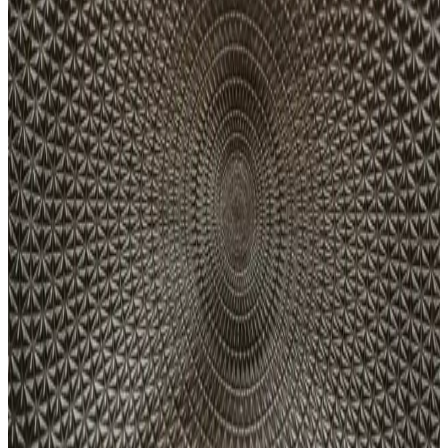
iPhone 13 Pro'nun yaklaşık 3000-3500 mAh batarya kapasitesi ve
enerji tasarrufu önerileriyle ilgili detaylar, günlük kullanım ve
batarya ömrünü uzatma ipuçları içerir.
Telefonun Şarj Olmama Sorunu ve Çözüm Yolları:
Temel Nedenler ve Uzman Tavsiyeleri
Telefon şarj olmama sorununu çözmek için temel nedenleri ve pratik
çözümleri öğrenin. Temizlik, kablo kontrolü ve uzman yardımıyla
cihazınızı yeniden kullanıma hazır hale getirin.
Redmi Note 11 Pro 67W Hızlı Şarj Teknolojisi ile
Günlük Kullanımda Verimlilik Artışı
Redmi Note 11 Pro'nun 67W şarj teknolojisi, hızlı ve güvenli şarj
imkanı sunarak kullanım süresini kısaltır ve pil ömrünü korur. Yoğun
günlerde pratik çözümler sağlar.
Çoklu Şarj İstasyonları ile Günlük Cihaz Şarjını
Kolaylaştırma Yöntemleri
Günümüzde çoklu şarj istasyonları, birden fazla cihazı aynı anda ve
güvenli şekilde şarj etmenize olanak tanır. Taşınabilir ve güvenlik