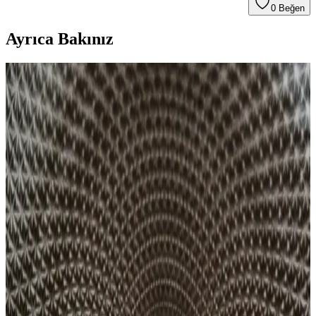
0
Beğen
Ayrıca Bakınız
Toshiba 19V 3.95A Notebook Adaptörü: Teknik
Özellikler ve Kullanım Analizi
Toshiba 19V 3.95A notebook adaptörü, yüksek performans ve geniş
uyumluluk sağlayan güvenilir bir güç kaynağıdır. Farklı modellerle
uyumlu, stabil enerji ve uzun ömür sunar.
MacBook Neo Şarj Performansı ve Uyumlu Apple
Şarj Cihazları İncelemesi
MacBook Neo, maksimum 30W şarj gücüne sahip olup kutudan
20W şarj cihazı ile çıkmaktadır. 35W ve üzeri şarj cihazları cihazın
tam kapasitesinde hızlı şarj sağlar ve USB Power Delivery desteği
geniş uyumluluk sunar.
iPhone 13 Pro Batarya Kapasitesi ve Kullanım
İpuçları Hakkında Detaylı Bilgi