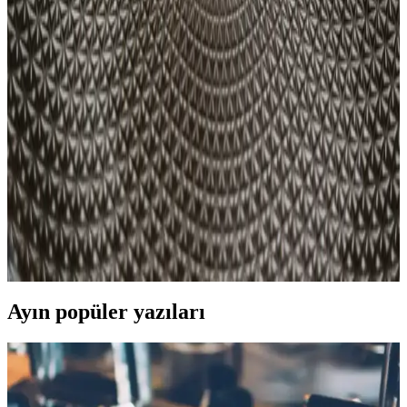
özellikleriyle hayatınızı kolaylaştırır.
Apple Şarj Adaptörleri: Güncel Teknolojiler ve
Güvenlik Standartlarıyla Uyum
Apple'ın çeşitli cihazlar için tasarladığı adaptörler, yüksek
performans ve güvenlik sağlar. Uygun adaptör seçimi, cihaz ömrünü
uzatır ve güvenli kullanım sunar.
iPhone 12'nin Şarj Süresi ve Performansı Hakkında
Detaylı Bilgi
iPhone 12'nin şarj süresi yaklaşık 1.5-2 saat arasında değişir. Hızlı
şarj desteği ve kablosuz şarj özellikleri, kullanım alışkanlıklarına
göre farklılık gösterir. Batarya sağlığı önemli bir faktördür.
Ayın popüler yazıları