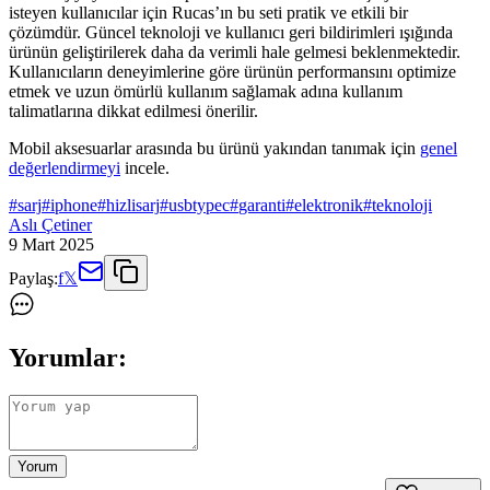
isteyen kullanıcılar için Rucas’ın bu seti pratik ve etkili bir
çözümdür. Güncel teknoloji ve kullanıcı geri bildirimleri ışığında
ürünün geliştirilerek daha da verimli hale gelmesi beklenmektedir.
Kullanıcıların deneyimlerine göre ürünün performansını optimize
etmek ve uzun ömürlü kullanım sağlamak adına kullanım
talimatlarına dikkat edilmesi önerilir.
Mobil aksesuarlar arasında bu ürünü yakından tanımak için
genel
değerlendirmeyi
incele.
#
sarj
#
iphone
#
hizlisarj
#
usbtypec
#
garanti
#
elektronik
#
teknoloji
Aslı Çetiner
9 Mart 2025
Paylaş:
f
𝕏
Yorumlar:
Yorum