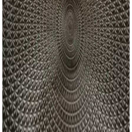
Telefon şarj olmama sorununu çözmek için temel nedenleri ve pratik
çözümleri öğrenin. Temizlik, kablo kontrolü ve uzman yardımıyla
cihazınızı yeniden kullanıma hazır hale getirin.
Redmi Note 11 Pro 67W Hızlı Şarj Teknolojisi ile
Günlük Kullanımda Verimlilik Artışı
Redmi Note 11 Pro'nun 67W şarj teknolojisi, hızlı ve güvenli şarj
imkanı sunarak kullanım süresini kısaltır ve pil ömrünü korur. Yoğun
günlerde pratik çözümler sağlar.
Çoklu Şarj İstasyonları ile Günlük Cihaz Şarjını
Kolaylaştırma Yöntemleri
Günümüzde çoklu şarj istasyonları, birden fazla cihazı aynı anda ve
güvenli şekilde şarj etmenize olanak tanır. Taşınabilir ve güvenlik
özellikleriyle hayatınızı kolaylaştırır.
Apple Şarj Adaptörleri: Güncel Teknolojiler ve
Güvenlik Standartlarıyla Uyum
Apple'ın çeşitli cihazlar için tasarladığı adaptörler, yüksek