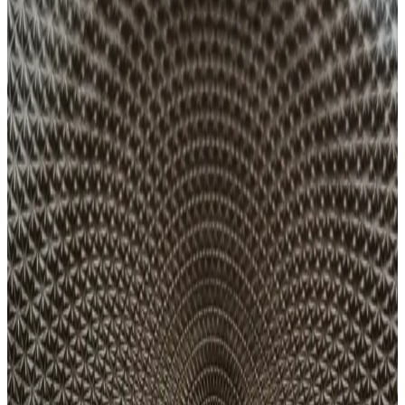
Özellikler ve Kullanım Analizi
Toshiba 19V 3.95A notebook adaptörü, yüksek performans ve geniş
uyumluluk sağlayan güvenilir bir güç kaynağıdır. Farklı modellerle
uyumlu, stabil enerji ve uzun ömür sunar.
MacBook Neo Şarj Performansı ve Uyumlu Apple
Şarj Cihazları İncelemesi
MacBook Neo, maksimum 30W şarj gücüne sahip olup kutudan
20W şarj cihazı ile çıkmaktadır. 35W ve üzeri şarj cihazları cihazın
tam kapasitesinde hızlı şarj sağlar ve USB Power Delivery desteği
geniş uyumluluk sunar.
iPhone 13 Pro Batarya Kapasitesi ve Kullanım
İpuçları Hakkında Detaylı Bilgi
iPhone 13 Pro'nun yaklaşık 3000-3500 mAh batarya kapasitesi ve
enerji tasarrufu önerileriyle ilgili detaylar, günlük kullanım ve
batarya ömrünü uzatma ipuçları içerir.
Telefonun Şarj Olmama Sorunu ve Çözüm Yolları:
Temel Nedenler ve Uzman Tavsiyeleri