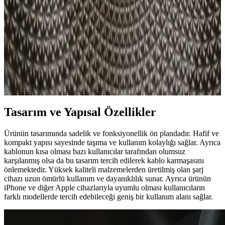
performans ve güvenlik sağlar. Uygun adaptör seçimi, cihaz ömrünü
uzatır ve güvenli kullanım sunar.
iPhone 12'nin Şarj Süresi ve Performansı Hakkında
Detaylı Bilgi
iPhone 12'nin şarj süresi yaklaşık 1.5-2 saat arasında değişir. Hızlı
şarj desteği ve kablosuz şarj özellikleri, kullanım alışkanlıklarına
göre farklılık gösterir. Batarya sağlığı önemli bir faktördür.
Tasarım ve Yapısal Özellikler
Ürünün tasarımında sadelik ve fonksiyonellik ön plandadır. Hafif ve
kompakt yapısı sayesinde taşıma ve kullanım kolaylığı sağlar. Ayrıca
kablonun kısa olması bazı kullanıcılar tarafından olumsuz
karşılanmış olsa da bu tasarım tercih edilerek kablo karmaşasını
önlemektedir. Yüksek kaliteli malzemelerden üretilmiş olan şarj
cihazı uzun ömürlü kullanım ve dayanıklılık sunar. Ayrıca ürünün
iPhone ve diğer Apple cihazlarıyla uyumlu olması kullanıcıların
farklı modellerde tercih edebileceği geniş bir kullanım alanı sağlar.