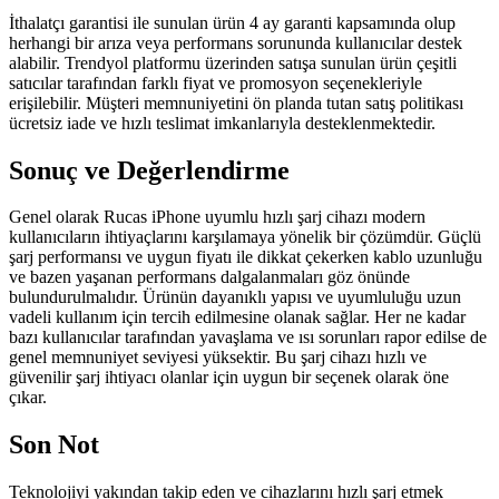
İthalatçı garantisi ile sunulan ürün 4 ay garanti kapsamında olup
herhangi bir arıza veya performans sorununda kullanıcılar destek
alabilir. Trendyol platformu üzerinden satışa sunulan ürün çeşitli
satıcılar tarafından farklı fiyat ve promosyon seçenekleriyle
erişilebilir. Müşteri memnuniyetini ön planda tutan satış politikası
ücretsiz iade ve hızlı teslimat imkanlarıyla desteklenmektedir.
Sonuç ve Değerlendirme
Genel olarak Rucas iPhone uyumlu hızlı şarj cihazı modern
kullanıcıların ihtiyaçlarını karşılamaya yönelik bir çözümdür. Güçlü
şarj performansı ve uygun fiyatı ile dikkat çekerken kablo uzunluğu
ve bazen yaşanan performans dalgalanmaları göz önünde
bulundurulmalıdır. Ürünün dayanıklı yapısı ve uyumluluğu uzun
vadeli kullanım için tercih edilmesine olanak sağlar. Her ne kadar
bazı kullanıcılar tarafından yavaşlama ve ısı sorunları rapor edilse de
genel memnuniyet seviyesi yüksektir. Bu şarj cihazı hızlı ve
güvenilir şarj ihtiyacı olanlar için uygun bir seçenek olarak öne
çıkar.
Son Not
Teknolojiyi yakından takip eden ve cihazlarını hızlı şarj etmek