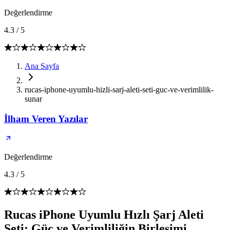
Değerlendirme
4.3
/
5
Ana Sayfa
rucas-iphone-uyumlu-hizli-sarj-aleti-seti-guc-ve-verimlilik-
sunar
İlham Veren Yazılar
Değerlendirme
4.3
/
5
Rucas iPhone Uyumlu Hızlı Şarj Aleti
Seti: Güç ve Verimliliğin Birleşimi