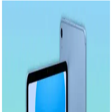
Samsung Galaxy Tab S9 Plus X810 için Microsonic
Temperli Cam Ekran Koruyucu Ürün Özellikleri ve
Avantajları
Microsonic temperli cam ekran koruyucu, Galaxy Tab S9 Plus
X810 modeline özel tasarımıyla yüksek dayanıklılık ve estetik sunar.
Çizilmelere karşı dirençli, kolay uygulanabilir ve kullanımı rahat bir
ürün.
Ally 9.0 Akıllı Tahta, Tablet ve Telefon Stylus
Kalem: Yüksek Hassasiyetli ve Ergonomik Tasarım
Ally 9.0 stylus kalem, yüksek hassasiyet, uyumluluk ve ergonomik
tasarımıyla akıllı tahta, tablet ve telefonlarda pratik kullanım sağlar,
yoğun çalışma ve eğitim ortamlarına uygun bir seçenektir.
Samsung Galaxy Tab S10 FE Plus İçin Kırılmaz
Ekran Koruyucu İncelemesi ve Kullanıcı Yorumları
Samsung Galaxy Tab S10 FE Plus için tasarlanmış kırılmaz ekran
koruyucu, yüksek dayanıklılık ve kolay uygulama özellikleriyle
ekranı çizilmelere ve darbelere karşı korur.