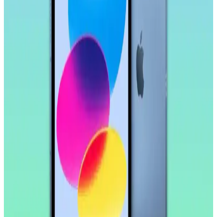
Samsung Galaxy Tab S11 Ultra 14.6 İnç AMOLED
Ekranlı Güçlü ve Çok Yönlü Tablet Özellikleri
Samsung Galaxy Tab S11 Ultra, 14.6 inç AMOLED ekran, güçlü
işlemci ve uzun pil ömrü ile çok yönlü kullanım sunar. Profesyonel
ve eğlence amaçlı ideal bir tablet deneyimi sağlar.
Samsung Galaxy Tab S9 FE+ Plus için Nano
Kırılmaz Esnek Ekran Koruyucu İncelemesi
Samsung Galaxy Tab S9 FE+ Plus için tasarlanmış nano cam ekran
koruyucu, yüksek dayanıklılık ve net görüntü sağlar. Kolay
uygulama ve göz yorgunluğunu azaltıcı özellikleriyle ekran
korumasında yeni standart.
Huawei MatePad 10.4 için Nano Esnek Cam Ekran
Koruyucu İncelemesi ve Kullanıcı Deneyimleri
Huawei MatePad 10.4 uyumlu nano esnek cam ekran koruyucu,
yüksek dayanıklılık ve şeffaflık sağlar, kolay uygulama ve iyi
koruma özellikleriyle öne çıkar.