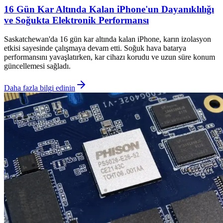
16 Gün Kar Altında Kalan iPhone'un Dayanıklılığı
ve Soğukta Elektronik Performansı
Saskatchewan'da 16 gün kar altında kalan iPhone, karın izolasyon
etkisi sayesinde çalışmaya devam etti. Soğuk hava batarya
performansını yavaşlatırken, kar cihazı korudu ve uzun süre konum
güncellemesi sağladı.
Daha fazla bilgi edinin