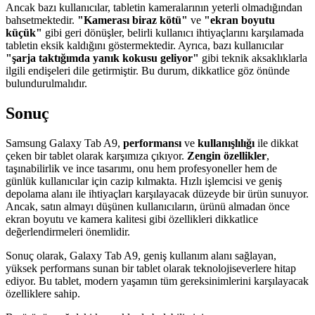
Ancak bazı kullanıcılar, tabletin kameralarının yeterli olmadığından
bahsetmektedir.
"Kamerası biraz kötü"
ve
"ekran boyutu
küçük"
gibi geri dönüşler, belirli kullanıcı ihtiyaçlarını karşılamada
tabletin eksik kaldığını göstermektedir. Ayrıca, bazı kullanıcılar
"şarja taktığımda yanık kokusu geliyor"
gibi teknik aksaklıklarla
ilgili endişeleri dile getirmiştir. Bu durum, dikkatlice göz önünde
bulundurulmalıdır.
Sonuç
Samsung Galaxy Tab A9,
performansı
ve
kullanışlılığı
ile dikkat
çeken bir tablet olarak karşımıza çıkıyor.
Zengin özellikler
,
taşınabilirlik ve ince tasarımı, onu hem profesyoneller hem de
günlük kullanıcılar için cazip kılmakta. Hızlı işlemcisi ve geniş
depolama alanı ile ihtiyaçları karşılayacak düzeyde bir ürün sunuyor.
Ancak, satın almayı düşünen kullanıcıların, ürünü almadan önce
ekran boyutu ve kamera kalitesi gibi özellikleri dikkatlice
değerlendirmeleri önemlidir.
Sonuç olarak, Galaxy Tab A9, geniş kullanım alanı sağlayan,
yüksek performans sunan bir tablet olarak teknolojiseverlere hitap
ediyor. Bu tablet, modern yaşamın tüm gereksinimlerini karşılayacak
özelliklere sahip.