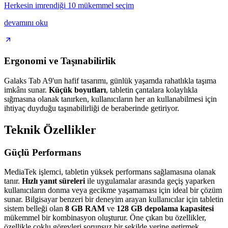
Herkesin imrendiği 10 mükemmel seçim
devamını oku
Ergonomi ve Taşınabilirlik
Galaks Tab A9'un hafif tasarımı, günlük yaşamda rahatlıkla taşıma
imkânı sunar.
Küçük boyutları
, tabletin çantalara kolaylıkla
sığmasına olanak tanırken, kullanıcıların her an kullanabilmesi için
ihtiyaç duyduğu taşınabilirliği de beraberinde getiriyor.
Teknik Özellikler
Güçlü Performans
MediaTek işlemci, tabletin yüksek performans sağlamasına olanak
tanır.
Hızlı yanıt süreleri
ile uygulamalar arasında geçiş yaparken
kullanıcıların donma veya gecikme yaşamaması için ideal bir çözüm
sunar. Bilgisayar benzeri bir deneyim arayan kullanıcılar için tabletin
sistem belleği olan
8 GB RAM
ve
128 GB depolama kapasitesi
mükemmel bir kombinasyon oluşturur. Öne çıkan bu özellikler,
özellikle çoklu görevleri sorunsuz bir şekilde yerine getirmek