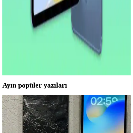
Apple, iPad Pro'da donanım yeniliklerini sınırlarken, yazılım
tarafında profesyonel kullanıcılar için iPadOS deneyimini
geliştirmeye odaklanıyor. Bu strateji cihazın potansiyelini artırmayı
hedefliyor.
2026 İlk Yarısında A18 Çipli Yeni iPad Modeli ve
Teknik Özellikleri
2026'nın ilk yarısında çıkacak yeni iPad modeli A18 çip ve 8 GB
RAM ile performansını artırıyor. OLED ekran ve ProMotion
özellikleri bu modelde yer almıyor, lansman iOS 26.4 ile
gerçekleşecek.
Ayın popüler yazıları