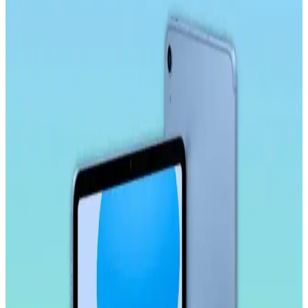
Temperli Cam Ekran Koruyucu Ürün Özellikleri ve
Avantajları
Microsonic temperli cam ekran koruyucu, Galaxy Tab S9 Plus
X810 modeline özel tasarımıyla yüksek dayanıklılık ve estetik sunar.
Çizilmelere karşı dirençli, kolay uygulanabilir ve kullanımı rahat bir
ürün.
Ally 9.0 Akıllı Tahta, Tablet ve Telefon Stylus
Kalem: Yüksek Hassasiyetli ve Ergonomik Tasarım
Ally 9.0 stylus kalem, yüksek hassasiyet, uyumluluk ve ergonomik
tasarımıyla akıllı tahta, tablet ve telefonlarda pratik kullanım sağlar,
yoğun çalışma ve eğitim ortamlarına uygun bir seçenektir.
Samsung Galaxy Tab S10 FE Plus İçin Kırılmaz
Ekran Koruyucu İncelemesi ve Kullanıcı Yorumları
Samsung Galaxy Tab S10 FE Plus için tasarlanmış kırılmaz ekran
koruyucu, yüksek dayanıklılık ve kolay uygulama özellikleriyle
ekranı çizilmelere ve darbelere karşı korur.
Samsung Galaxy Tab S11 Ultra 14.6 İnç AMOLED