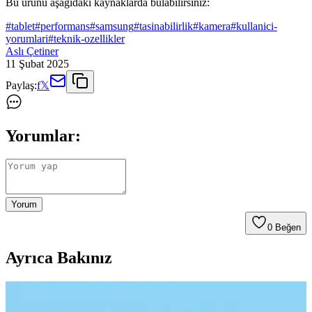
Bu ürünü aşağıdaki kaynaklarda bulabilirsiniz:
#
tablet
#
performans
#
samsung
#
tasinabilirlik
#
kamera
#
kullanici-
yorumlari
#
teknik-ozellikler
Aslı Çetiner
11 Şubat 2025
Paylaş:
f
𝕏
Yorumlar:
Yorum
0
Beğen
Ayrıca Bakınız
Samsung Galaxy Tab S9 Plus X810 için Microsonic