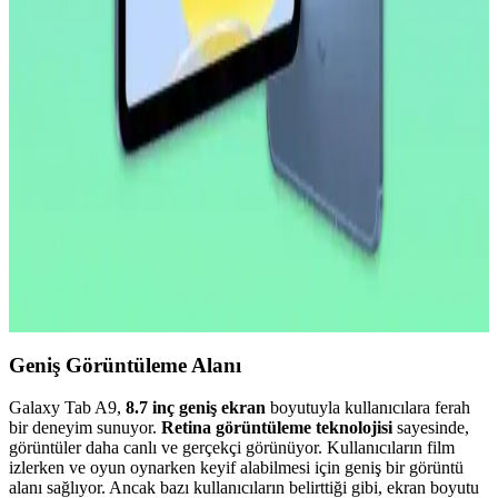
Apple iPad Pro'da Donanım Sınırlı, Yazılım
Geliştirmeleri Öncelikli Yaklaşım
Apple, iPad Pro'da donanım yeniliklerini sınırlarken, yazılım
tarafında profesyonel kullanıcılar için iPadOS deneyimini
geliştirmeye odaklanıyor. Bu strateji cihazın potansiyelini artırmayı
hedefliyor.
2026 İlk Yarısında A18 Çipli Yeni iPad Modeli ve
Teknik Özellikleri
2026'nın ilk yarısında çıkacak yeni iPad modeli A18 çip ve 8 GB
RAM ile performansını artırıyor. OLED ekran ve ProMotion
özellikleri bu modelde yer almıyor, lansman iOS 26.4 ile
gerçekleşecek.
Geniş Görüntüleme Alanı
Galaxy Tab A9,
8.7 inç geniş ekran
boyutuyla kullanıcılara ferah
bir deneyim sunuyor.
Retina görüntüleme teknolojisi
sayesinde,
görüntüler daha canlı ve gerçekçi görünüyor. Kullanıcıların film
izlerken ve oyun oynarken keyif alabilmesi için geniş bir görüntü
alanı sağlıyor. Ancak bazı kullanıcıların belirttiği gibi, ekran boyutu