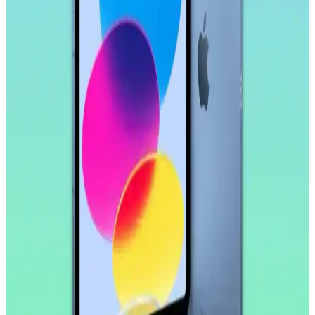
Ekranlı Güçlü ve Çok Yönlü Tablet Özellikleri
Samsung Galaxy Tab S11 Ultra, 14.6 inç AMOLED ekran, güçlü
işlemci ve uzun pil ömrü ile çok yönlü kullanım sunar. Profesyonel
ve eğlence amaçlı ideal bir tablet deneyimi sağlar.
Samsung Galaxy Tab S9 FE+ Plus için Nano
Kırılmaz Esnek Ekran Koruyucu İncelemesi
Samsung Galaxy Tab S9 FE+ Plus için tasarlanmış nano cam ekran
koruyucu, yüksek dayanıklılık ve net görüntü sağlar. Kolay
uygulama ve göz yorgunluğunu azaltıcı özellikleriyle ekran
korumasında yeni standart.
Huawei MatePad 10.4 için Nano Esnek Cam Ekran
Koruyucu İncelemesi ve Kullanıcı Deneyimleri
Huawei MatePad 10.4 uyumlu nano esnek cam ekran koruyucu,
yüksek dayanıklılık ve şeffaflık sağlar, kolay uygulama ve iyi
koruma özellikleriyle öne çıkar.
Apple iPad Pro'da Donanım Sınırlı, Yazılım
Geliştirmeleri Öncelikli Yaklaşım