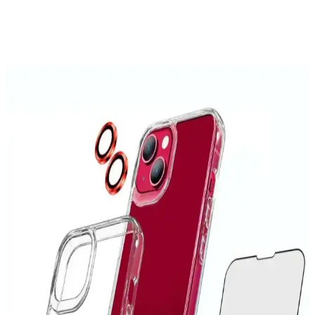
ve fonksiyonellik sağlar, kullanıcıların günlük ihtiyaçlarına uygun
pratik çözümler sunar.
MaraLansman Galaxy A73 Kapaklı Kılıfı: Şık ve
Dayanıklı Koruma Seçeneği
MaraLansman Kapaklı Kılıf, Galaxy A73'ü çizik ve darbelere karşı
koruyan, şık tasarımı ve yüksek kaliteli malzemeleriyle öne çıkan bir
telefon aksesuarıdır.
iPhone 6 Kılıfları: Koruma ve Estetiği Bir Arada
Sunan Seçenekler
İPhone 6 kılıfları, dayanıklı malzemeler ve estetik tasarımlarla
cihazınızı korurken tarzınızı yansıtır. Çeşitli modeller ve
fonksiyonlar arasından en uygun seçimi yapın.
iPhone 14 Pro Max Kılıflarında Leke Sorunu ve
Etkili Çözüm Yolları
iPhone 14 Pro Max kılıflarında oluşan lekeleri önlemek ve
temizlemek için doğru yöntemler ve bakım ipuçlarıyla cihazınızın
estetiğini koruyun.