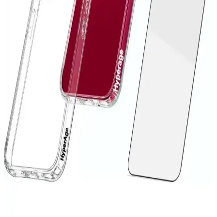
Xiaomi Redmi 10 için Çok Katmanlı Tam Koruma
Kılıfı İncelemesi ve Kullanıcı Yorumları
Xiaomi Redmi 10 için tasarlanmış çok katmanlı silikon kılıf, tam
koruma, şık tasarım ve kullanım kolaylığı sunar. Dayanıklı yapısı ve
estetik detaylarıyla cihazınızı güvenle koruyun.
Microsonic S23 Şeffaf Kılıf: Koruyucu ve Estetik
Tasarım Özellikleri
Microsonic S23 şeffaf kılıf, dayanıklı malzemesi ve şık tasarımıyla
Samsung Galaxy S23'ü tam koruma altına alır, kullanımı kolay ve
estetik bir seçenektir.
Xiaomi Redmi 9C İçin Şık ve Koruyucu Silikon Kılıf
Tasarımı ve Özellikleri
Xiaomi Redmi 9C modeliyle uyumlu, şık ve dayanıklı silikon kılıf,
suya dayanıklı, kolay temizlenebilir ve pratik kullanımlı
özellikleriyle telefonunuzu korur.
iPhone 13 Koruma Setleri: Güvenlik ve