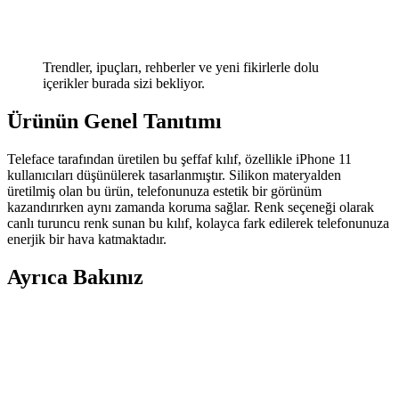
Trendler, ipuçları, rehberler ve yeni fikirlerle dolu
içerikler burada sizi bekliyor.
Ürünün Genel Tanıtımı
Teleface tarafından üretilen bu şeffaf kılıf, özellikle iPhone 11
kullanıcıları düşünülerek tasarlanmıştır. Silikon materyalden
üretilmiş olan bu ürün, telefonunuza estetik bir görünüm
kazandırırken aynı zamanda koruma sağlar. Renk seçeneği olarak
canlı turuncu renk sunan bu kılıf, kolayca fark edilerek telefonunuza
enerjik bir hava katmaktadır.
Ayrıca Bakınız
Galaxy M31S için Güçlü Koruma ve Şık Tasarım
Sunan Kılıf Özellikleri
Galaxy M31S için tasarlanmış dayanıklı ve şık kılıf, yüksek koruma