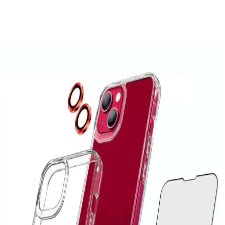
ve fonksiyonellik sağlar, kullanıcıların günlük ihtiyaçlarına uygun
pratik çözümler sunar.
MaraLansman Galaxy A73 Kapaklı Kılıfı: Şık ve
Dayanıklı Koruma Seçeneği
MaraLansman Kapaklı Kılıf, Galaxy A73'ü çizik ve darbelere karşı
koruyan, şık tasarımı ve yüksek kaliteli malzemeleriyle öne çıkan bir
telefon aksesuarıdır.
iPhone 6 Kılıfları: Koruma ve Estetiği Bir Arada
Sunan Seçenekler
İPhone 6 kılıfları, dayanıklı malzemeler ve estetik tasarımlarla
cihazınızı korurken tarzınızı yansıtır. Çeşitli modeller ve
fonksiyonlar arasından en uygun seçimi yapın.
iPhone 14 Pro Max Kılıflarında Leke Sorunu ve
Etkili Çözüm Yolları
iPhone 14 Pro Max kılıflarında oluşan lekeleri önlemek ve
temizlemek için doğru yöntemler ve bakım ipuçlarıyla cihazınızın
estetiğini koruyun.