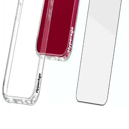
Xiaomi Redmi 10 için Çok Katmanlı Tam Koruma
Kılıfı İncelemesi ve Kullanıcı Yorumları
Xiaomi Redmi 10 için tasarlanmış çok katmanlı silikon kılıf, tam
koruma, şık tasarım ve kullanım kolaylığı sunar. Dayanıklı yapısı ve
estetik detaylarıyla cihazınızı güvenle koruyun.
Microsonic S23 Şeffaf Kılıf: Koruyucu ve Estetik
Tasarım Özellikleri
Microsonic S23 şeffaf kılıf, dayanıklı malzemesi ve şık tasarımıyla
Samsung Galaxy S23'ü tam koruma altına alır, kullanımı kolay ve
estetik bir seçenektir.
Xiaomi Redmi 9C İçin Şık ve Koruyucu Silikon Kılıf
Tasarımı ve Özellikleri
Xiaomi Redmi 9C modeliyle uyumlu, şık ve dayanıklı silikon kılıf,
suya dayanıklı, kolay temizlenebilir ve pratik kullanımlı
özellikleriyle telefonunuzu korur.
iPhone 13 Koruma Setleri: Güvenlik ve