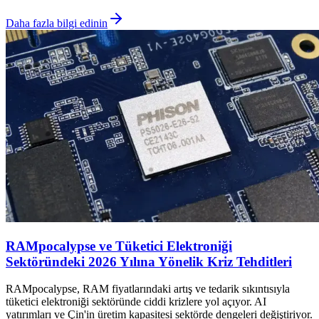
Daha fazla bilgi edinin
RAMpocalypse ve Tüketici Elektroniği
Sektöründeki 2026 Yılına Yönelik Kriz Tehditleri
RAMpocalypse, RAM fiyatlarındaki artış ve tedarik sıkıntısıyla
tüketici elektroniği sektöründe ciddi krizlere yol açıyor. AI
yatırımları ve Çin'in üretim kapasitesi sektörde dengeleri değiştiriyor.