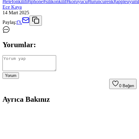
#
telefonkilifi
#
iphone
#
silikonkilif
#
koruyucu
#
turuncurenk
#
appleuyum
Ece Kaya
14 Mart 2025
Paylaş:
f
𝕏
Yorumlar:
Yorum
0
Beğen
Ayrıca Bakınız
Galaxy M31S için Güçlü Koruma ve Şık Tasarım
Sunan Kılıf Özellikleri
Galaxy M31S için tasarlanmış dayanıklı ve şık kılıf, yüksek koruma