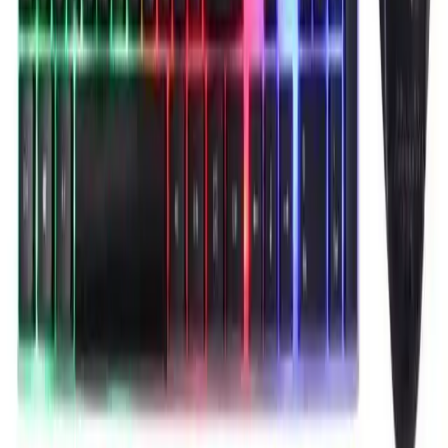
16 Gün Kar Altında Kalan iPhone'un Dayanıklılığı
ve Soğukta Elektronik Performansı
Saskatchewan'da 16 gün kar altında kalan iPhone, karın izolasyon
etkisi sayesinde çalışmaya devam etti. Soğuk hava batarya
performansını yavaşlatırken, kar cihazı korudu ve uzun süre konum
güncellemesi sağladı.