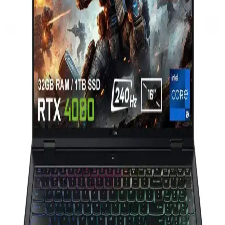
Logitech G Pro X Superlight, sadece 63 gram ağırlığı ve yüksek
hassasiyet sensörüyle rekabetçi oyunlarda üstün performans sağlar,
uzun kullanımda konfor ve dayanıklılık sunar.
HP Omen Dizüstü Bilgisayarlarda Klavye Işığını
Açma ve Ayarları Yapma Rehberi
HP Omen dizüstü bilgisayarlarda klavye ışığını açmak ve ayarlarını
düzenlemek için tuş kombinasyonları ve yazılım kullanımı hakkında
detaylı bilgiler içerir.
HAVIT M9030 Pro ve Ultra Modelleri
Karşılaştırması: Özellikler ve Kullanım Alanları
HAVIT M9030 Pro ve Ultra modellerinin özelliklerini ve farklarını
detaylı inceleyerek, ihtiyaçlarınıza en uygun kulaklık seçimini
yapmanızı sağlar.
MediaMarkt'ta Oyuncu Bilgisayarı Seçenekleri ve
Özellikleri Hakkında Kapsamlı Rehber
MediaMarkt'ta geniş oyuncu bilgisayarı yelpazesi, yüksek işlemci,
gelişmiş ekran kartları ve hızlı depolama seçenekleriyle oyun