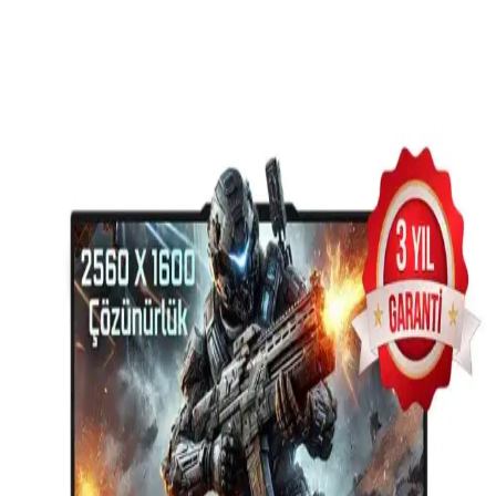
sağlar. Mouse ise, kullanım sırasında dengeli ve rahat tutuş sağlar,
böylece hareketlerde hassasiyet ve hız artar.
Ayrıca Bakınız
Acer Nitro V15 ANV15-41 Yüksek Performanslı
Oyun ve Eğlence Bilgisayarı Özellikleri
Acer Nitro V15 ANV15-41, güçlü donanımı ve yüksek yenileme
hızına sahip ekranıyla oyun ve multimedya için ideal bir dizüstü
bilgisayardır.
PC Oyunları İçin En İyi Aksesuar Seçenekleri ve
Güncel Trendler Hakkında Bilgiler
Günümüzde oyun aksesuarları, performansı artırmak ve deneyimi
zenginleştirmek için önemli. En iyi klavye, fare, kulaklık ve diğer
ekipmanlar hakkında güncel bilgiler burada.
Logitech G Pro X Superlight: Hafif ve Yüksek
Hassasiyetli Oyun Mouse'u Özellikleri