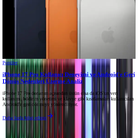
Popüler
iPhone 17 Pro Kullanıcı Deneyimi ve Android'e Geri
Dönüş Nedenleri Üzerine Analiz
iPhone 17 Pro donanım açısından üstün olsa da iOS'un veri
kullanımı, bildirim yönetimi ve klavye gibi kısıtlamaları kullanıcıları
Android'e geri dönmeye yönlendiriyor.
Daha fazla bilgi edinin
İlgili makaleler