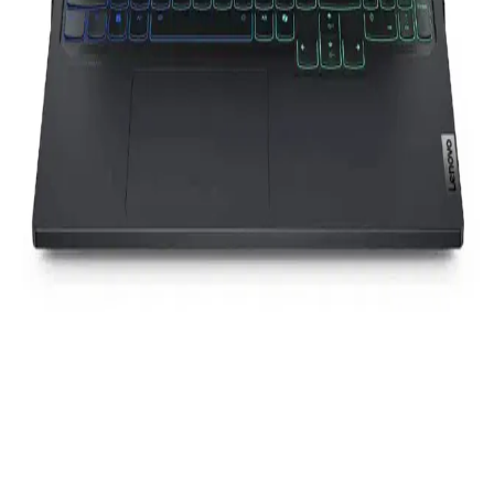
tutkunlarının ilgisini çekiyor.
Game Garaj Prime S21: Güncel Donanım
Özellikleriyle Yüksek Performanslı Oyun Bilgisayarı
Game Garaj Prime S21, AMD Ryzen 5 işlemci, Nvidia RTX 5060
ekran kartı ve 16 GB DDR5 RAM ile yüksek grafik ve işlem gücü
sunar, kompakt tasarımı ve yerel üretim kalitesiyle öne çıkar.
En İyi Dizüstü Bilgisayarlar 2023: Güncel Modeller
ve Özellikler
2023 yılında en iyi dizüstü bilgisayarları inceleyin. Performans,
ekran, depolama ve modeller hakkında detaylı bilgilerle
ihtiyaçlarınıza uygun seçimi yapın.
Kullanıcı Yorumları ve Değerlendirmeler
Genel olarak, ürün kullanıcılar tarafından 4.3 puanlık yüksek bir
memnuniyetle değerlendirilmiştir. Birçok kullanıcı, klavye ve
mouse’un estetik ve fonksiyonel özelliklerini beğeniyor. Özellikle,
"karanlıkta güzel duruyor", "ışıklar çok güzel" ve "klavye hissiyatı