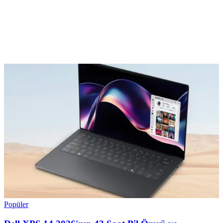
Yorum
0
Beğen
Ayın popüler yazıları
Popüler