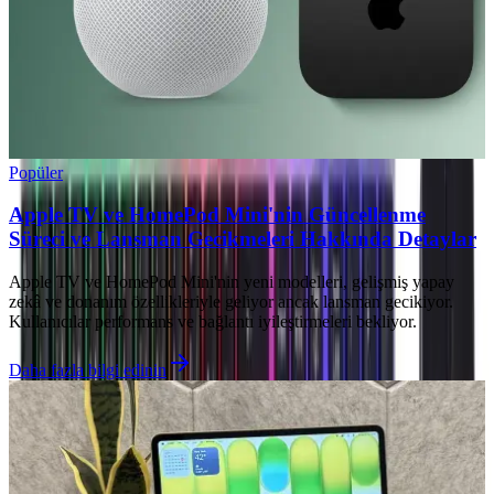
Popüler
Apple TV ve HomePod Mini'nin Güncellenme
Süreci ve Lansman Gecikmeleri Hakkında Detaylar
Apple TV ve HomePod Mini'nin yeni modelleri, gelişmiş yapay
zekâ ve donanım özellikleriyle geliyor ancak lansman gecikiyor.
Kullanıcılar performans ve bağlantı iyileştirmeleri bekliyor.
Daha fazla bilgi edinin