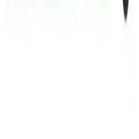
Daha fazla bilgi edinin
RAMpocalypse ve Tüketici Elektroniği
Sektöründeki 2026 Yılına Yönelik Kriz Tehditleri
RAMpocalypse, RAM fiyatlarındaki artış ve tedarik sıkıntısıyla
tüketici elektroniği sektöründe ciddi krizlere yol açıyor. AI
yatırımları ve Çin'in üretim kapasitesi sektörde dengeleri değiştiriyor.