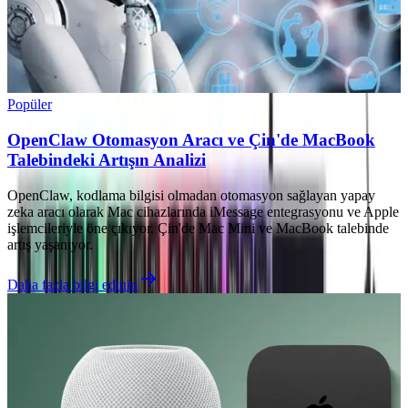
Popüler
OpenClaw Otomasyon Aracı ve Çin'de MacBook
Talebindeki Artışın Analizi
OpenClaw, kodlama bilgisi olmadan otomasyon sağlayan yapay
zeka aracı olarak Mac cihazlarında iMessage entegrasyonu ve Apple
işlemcileriyle öne çıkıyor. Çin'de Mac Mini ve MacBook talebinde
artış yaşanıyor.
Daha fazla bilgi edinin