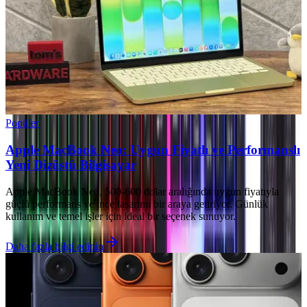
Popüler
Apple MacBook Neo: Uygun Fiyatlı ve Performanslı
Yeni Dizüstü Bilgisayar
Apple MacBook Neo, 500-600 dolar aralığında uygun fiyatıyla
güçlü performans ve ince tasarımı bir araya getiriyor. Günlük
kullanım ve temel işler için ideal bir seçenek sunuyor.
Daha fazla bilgi edinin