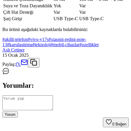
Suya ve Toza Dayanıklılık
Yok
Var
Çift Hat Desteği
Var
Var
Şarj Girişi
USB Type-C
USB Type-C
Bu ürünü aşağıdaki kaynaklarda bulabilirsiniz:
#
akilli-telefon
#
vivo-y17s
#
xiaomi-redmi-note-
13
#
karsilastirma
#
teknoloji
#
mobil-cihazlar
#
ozellikler
Aslı Çetiner
15 Ocak 2025
Paylaş:
f
𝕏
Yorumlar:
Yorum
0
Beğen