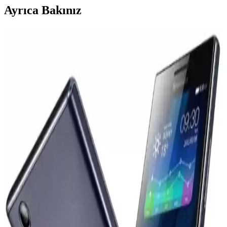
Ayrıca Bakınız
Samsung Electronics'in Artan Maliyetler ve Ürün
Stratejisi Üzerine Finansal Analizi
Samsung Electronics, artan bileşen maliyetleri ve yenilik eksikliği
nedeniyle finansal zorluklarla mücadele ediyor. Şirket, maliyetleri
düşürmek ve ürün stratejisini yeniden şekillendirmek zorunda
kalıyor.
OnePlus'ın Küresel Pazarlardan Çekilme Kararı ve
Pazar Dinamiklerine Etkileri
OnePlus, 2026 Nisan itibarıyla Avrupa'da faaliyetlerini durdurabilir.
Oppo ile entegrasyon ve pazar stratejisi değişiklikleri bu kararda
etkili. Kullanıcılar yazılım desteği ve güncellemeler konusunda
belirsizlik yaşıyor.
iPhone 17 Pro ve Samsung Galaxy S22
Ekranlarında Renk Doğruluğu ve Canlılık
Karşılaştırması