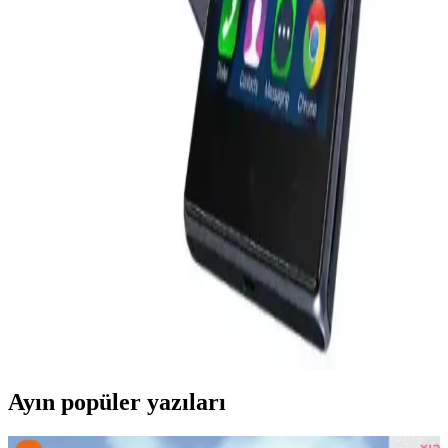
Redmi Note 10 Pro, 108 Megapiksel ana kamera ve çeşitli
sensörleriyle çok yönlü fotoğraf imkanı sunar. Geniş açı, makro ve
derinlik sensörleri sayesinde yüksek kaliteli ve detaylı fotoğraflar
çekebilirsiniz.
Samsung S23 Ultra ve S24 Ultra modelleri yüksek
performans ve gelişmiş özelliklerle öne çıkıyor
Samsung'un yeni akıllı telefon modelleri S23 Ultra ve S24 Ultra,
üstün performans ve gelişmiş özellikleriyle öne çıkıyor. Tasarım,
ekran, kamera ve işlemci alanlarındaki yenilikler dikkat çekiyor.
Lenovo Akıllı Telefon Modelleri: Dayanıklı ve
Yüksek Performanslı Çözümler
Lenovo'nun akıllı telefonları, dayanıklılık, performans ve yenilikçilik
sunarak farklı kullanıcı ihtiyaçlarına cevap verir. ThinkPhone ve
Legion serileri, kurumsal ve oyun tutkunlarına özel özelliklerle öne
çıkar.
Ayın popüler yazıları