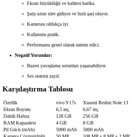
Ekran büyüklüğü ve kalitesi harika.
Şarjı uzun süre gidiyor ve hızlı şarj oluyor.
Kamerası oldukça iyi.
Kullanımı pratik.
Performansı genel olarak tatmin edici.
Negatif Yorumlar:
Bazen yavaşlama sorunları yaşanabiliyor.
Ses sistemi zayıf.
Karşılaştırma Tablosu
Özellik
vivo Y17s
Xiaomi Redmi Note 13
Ekran Boyutu
6,5 inç
6,67 inç
Dahili Hafıza
128 GB
256 GB
RAM Kapasitesi
4 GB
8 GB
Pil Gücü (mAh)
5000 mAh
5000 mAh
Kamera Çözünürlüğü
50 MP
108 MP + 8 MP + 2 MP