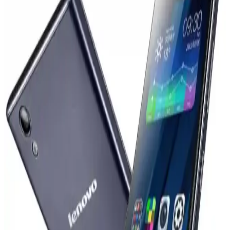
kalıyor.
OnePlus'ın Küresel Pazarlardan Çekilme Kararı ve
Pazar Dinamiklerine Etkileri
OnePlus, 2026 Nisan itibarıyla Avrupa'da faaliyetlerini durdurabilir.
Oppo ile entegrasyon ve pazar stratejisi değişiklikleri bu kararda
etkili. Kullanıcılar yazılım desteği ve güncellemeler konusunda
belirsizlik yaşıyor.
iPhone 17 Pro ve Samsung Galaxy S22
Ekranlarında Renk Doğruluğu ve Canlılık
Karşılaştırması
Samsung Galaxy S22 ekranları canlı renkler sunarken, iPhone 17
Pro daha doğru ve doğal renkler sağlar. Renk doygunluğu ve
kalibrasyon farklılıkları kullanıcı deneyimini etkiler.
Vivo X300 Ultra ve Akıllı Telefon Kameralarının
Profesyonel Kameralarla Teknik Karşılaştırması
Vivo X300 Ultra'nın 400mm Zeiss lensi ve SmallRig iş birliğiyle
sunduğu yenilikler, akıllı telefon kameralarının profesyonel