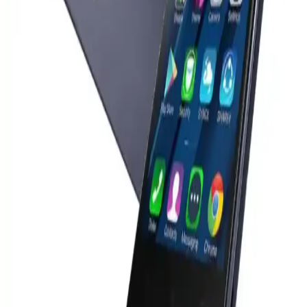
ekipmanlarla karşılaştırılmasında önemli farkları ortaya koyuyor.
Lenovo Dizüstü Bilgisayar Şarj Cihazıyla iPhone
Şarj Etme: USB-C ve Power Delivery Uyumluluğu
Lenovo dizüstü bilgisayar şarj cihazları, USB-C ve Power Delivery
teknolojisi sayesinde iPhone gibi akıllı telefonları güvenli ve uyumlu
şekilde şarj edebiliyor. Bu teknoloji cihazların güç ihtiyacına göre
otomatik voltaj ve akım sağlar.
Redmi Note 10 Pro'nun Kamera Özellikleri ve
Teknik Detayları Hakkında Kapsamlı Bilgi
Redmi Note 10 Pro, 108 Megapiksel ana kamera ve çeşitli
sensörleriyle çok yönlü fotoğraf imkanı sunar. Geniş açı, makro ve
derinlik sensörleri sayesinde yüksek kaliteli ve detaylı fotoğraflar
çekebilirsiniz.
Samsung S23 Ultra ve S24 Ultra modelleri yüksek
performans ve gelişmiş özelliklerle öne çıkıyor
Samsung'un yeni akıllı telefon modelleri S23 Ultra ve S24 Ultra,
üstün performans ve gelişmiş özellikleriyle öne çıkıyor. Tasarım,