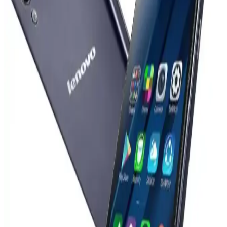
Samsung Galaxy S22 ekranları canlı renkler sunarken, iPhone 17
Pro daha doğru ve doğal renkler sağlar. Renk doygunluğu ve
kalibrasyon farklılıkları kullanıcı deneyimini etkiler.
Vivo X300 Ultra ve Akıllı Telefon Kameralarının
Profesyonel Kameralarla Teknik Karşılaştırması
Vivo X300 Ultra'nın 400mm Zeiss lensi ve SmallRig iş birliğiyle
sunduğu yenilikler, akıllı telefon kameralarının profesyonel
ekipmanlarla karşılaştırılmasında önemli farkları ortaya koyuyor.
Lenovo Dizüstü Bilgisayar Şarj Cihazıyla iPhone
Şarj Etme: USB-C ve Power Delivery Uyumluluğu
Lenovo dizüstü bilgisayar şarj cihazları, USB-C ve Power Delivery
teknolojisi sayesinde iPhone gibi akıllı telefonları güvenli ve uyumlu
şekilde şarj edebiliyor. Bu teknoloji cihazların güç ihtiyacına göre
otomatik voltaj ve akım sağlar.
Redmi Note 10 Pro'nun Kamera Özellikleri ve
Teknik Detayları Hakkında Kapsamlı Bilgi