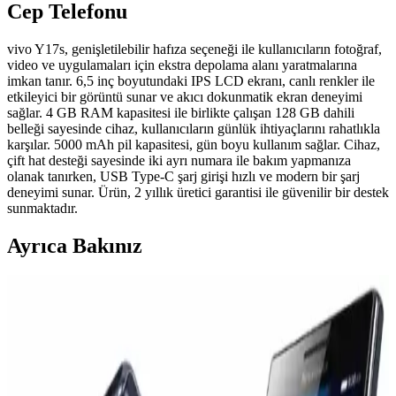
Cep Telefonu
vivo Y17s, genişletilebilir hafıza seçeneği ile kullanıcıların fotoğraf,
video ve uygulamaları için ekstra depolama alanı yaratmalarına
imkan tanır. 6,5 inç boyutundaki IPS LCD ekranı, canlı renkler ile
etkileyici bir görüntü sunar ve akıcı dokunmatik ekran deneyimi
sağlar. 4 GB RAM kapasitesi ile birlikte çalışan 128 GB dahili
belleği sayesinde cihaz, kullanıcıların günlük ihtiyaçlarını rahatlıkla
karşılar. 5000 mAh pil kapasitesi, gün boyu kullanım sağlar. Cihaz,
çift hat desteği sayesinde iki ayrı numara ile bakım yapmanıza
olanak tanırken, USB Type-C şarj girişi hızlı ve modern bir şarj
deneyimi sunar. Ürün, 2 yıllık üretici garantisi ile güvenilir bir destek
sunmaktadır.
Ayrıca Bakınız
Samsung Electronics'in Artan Maliyetler ve Ürün
Stratejisi Üzerine Finansal Analizi
Samsung Electronics, artan bileşen maliyetleri ve yenilik eksikliği
nedeniyle finansal zorluklarla mücadele ediyor. Şirket, maliyetleri
düşürmek ve ürün stratejisini yeniden şekillendirmek zorunda