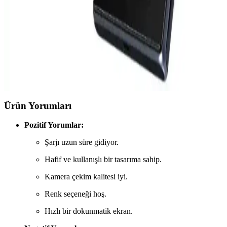
ekran, kamera ve işlemci alanlarındaki yenilikler dikkat çekiyor.
Lenovo Akıllı Telefon Modelleri: Dayanıklı ve
Yüksek Performanslı Çözümler
Lenovo'nun akıllı telefonları, dayanıklılık, performans ve yenilikçilik
sunarak farklı kullanıcı ihtiyaçlarına cevap verir. ThinkPhone ve
Legion serileri, kurumsal ve oyun tutkunlarına özel özelliklerle öne
çıkar.
Ürün Yorumları
Pozitif Yorumlar:
Şarjı uzun süre gidiyor.
Hafif ve kullanışlı bir tasarıma sahip.
Kamera çekim kalitesi iyi.
Renk seçeneği hoş.
Hızlı bir dokunmatik ekran.