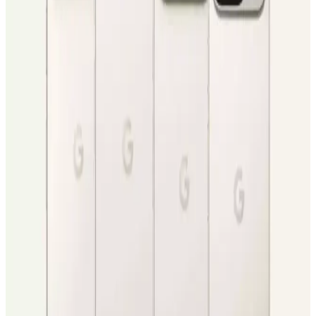
iPhone 16 Pro Max, titanyum tasarımı, 6,9 inç ekran ve gelişmiş
kameralarıyla öne çıkan yüksek performanslı akıllı telefon. Uzun pil
ömrü ve yenilikçi özellikleriyle kullanıcıların beklentilerini karşılar.
Canon EOS 5D Mark III ile Fotoğrafçılığa
Başlangıç İçin Temel Rehber ve Teknik Bilgiler
Canon EOS 5D Mark III kamera özellikleri, pozlama üçgeni,
modlar, odaklama ve kompozisyon kuralları hakkında temel bilgiler
sunan kapsamlı bir başlangıç rehberi.
Vivo X300 Ultra ve Akıllı Telefon Kameralarının
Profesyonel Kameralarla Teknik Karşılaştırması
Vivo X300 Ultra'nın 400mm Zeiss lensi ve SmallRig iş birliğiyle
sunduğu yenilikler, akıllı telefon kameralarının profesyonel
ekipmanlarla karşılaştırılmasında önemli farkları ortaya koyuyor.
Apple'ın 20. Yıl Dönümü iPhone'u: Çentiksiz Tam
Ekran Tasarımına Doğru Yenilikler
Apple, 2027'de çıkarmayı planladığı 20. yıl dönümü iPhone
modelinde çentiksiz tam ekran tasarımı hedefliyor. Ekran altı kamera