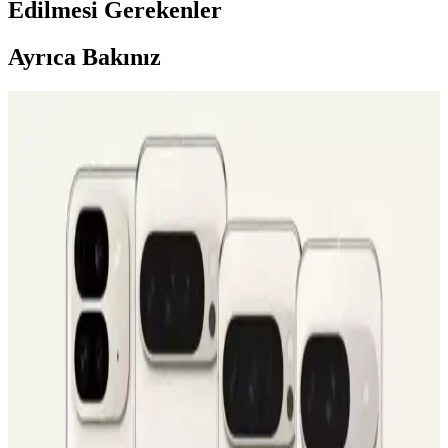
Edilmesi Gerekenler
Ayrıca Bakınız
Apple iPhone 16 Plus 512GB Pembe Akıllı Telefon
Gelişmiş Tasarım ve Yüksek Performans
Apple iPhone 16 Plus, 512GB depolama, gelişmiş kamera
özellikleri ve dayanıklı tasarımıyla öne çıkıyor. Güçlü A18 Bionic
çip, uzun pil ömrü ve 5G desteğiyle üstün kullanıcı deneyimi sunar.
AirPods Pro 4'te Kızılötesi Kameralar ve Kullanıcı
Deneyimine Etkileri
AirPods Pro 4'te kızılötesi kameralarla el hareketleri tanıma ve
Apple Vision Pro entegrasyonu mümkün olabilir. Ancak teknik
zorluklar ve gizlilik endişeleri önemli tartışma konuları olarak öne
çıkıyor.
Apple iPhone 16 Pro Max 512GB Siyah: Gelişmiş
Kamera ve Yüksek Performanslı Akıllı Telefon