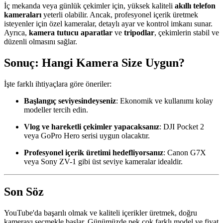
İç mekanda veya günlük çekimler için, yüksek kaliteli
akıllı telefon
kameraları
yeterli olabilir. Ancak, profesyonel içerik üretmek
isteyenler için özel kameralar, detaylı ayar ve kontrol imkanı sunar.
Ayrıca,
kamera tutucu aparatlar
ve
tripodlar
, çekimlerin stabil ve
düzenli olmasını sağlar.
Sonuç: Hangi Kamera Size Uygun?
İşte farklı ihtiyaçlara göre öneriler:
Başlangıç seviyesindeyseniz
: Ekonomik ve kullanımı kolay
modeller tercih edin.
Vlog ve hareketli çekimler yapacaksanız
: DJI Pocket 2
veya GoPro Hero serisi uygun olacaktır.
Profesyonel içerik üretimi hedefliyorsanız
: Canon G7X
veya Sony ZV-1 gibi üst seviye kameralar idealdir.
Son Söz
YouTube'da başarılı olmak ve kaliteli içerikler üretmek, doğru
kamerayı seçmekle başlar. Günümüzde pek çok farklı model ve fiyat