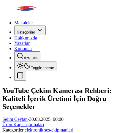
Makaleler
Kategoriler
Hakkımızda
Yazarlar
Kuponlar
Ara...
⌘
K
Toggle theme
YouTube Çekim Kamerası Rehberi:
Kaliteli İçerik Üretimi İçin Doğru
Seçenekler
Selim Ceylan
·
30.03.2025, 00:00
Ürün Karşılaştırmaları
Kategoriler:
elektronik
|
ses-ekipmanlari