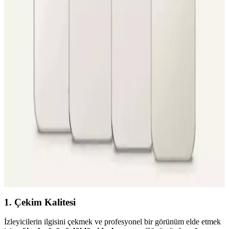
ve Face ID teknolojileriyle yenilikçi bir kullanıcı deneyimi
sunulması amaçlanıyor.
Nothing Phone 4a ve 4a Pro: Minimalizmden Uzak,
Belirgin Tasarım ve Teknik Özellikler
Nothing Phone 4a ve 4a Pro, minimalizmden uzak tasarım anlayışı
ve teknik özellikleriyle kullanıcılar arasında tartışma yaratıyor.
Kulaklık jakı yok, yapay zeka özellikleri ve donanım tercihleri öne
çıkıyor.
Google Pixel 11 Tasarımında Minimal Değişiklikler
ve Yeni Tensor İşlemci
Google Pixel 11, önceki modellere benzer tasarımıyla dikkat
çekiyor. Kamera çubuğu tamamen siyah renkte ve ekran çerçevesi
hafif küçültüldü. Yeni Tensor işlemci performans ve yapay zeka
özelliklerini artırıyor.
1. Çekim Kalitesi
İzleyicilerin ilgisini çekmek ve profesyonel bir görünüm elde etmek