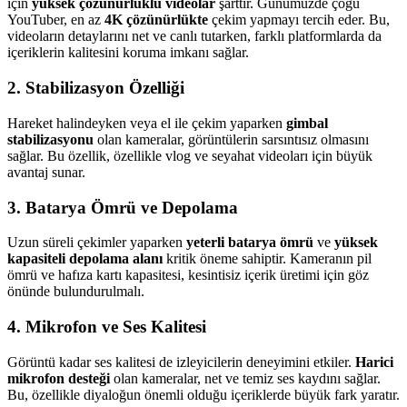
için
yüksek çözünürlüklü videolar
şarttır. Günümüzde çoğu
YouTuber, en az
4K çözünürlükte
çekim yapmayı tercih eder. Bu,
videoların detaylarını net ve canlı tutarken, farklı platformlarda da
içeriklerin kalitesini koruma imkanı sağlar.
2. Stabilizasyon Özelliği
Hareket halindeyken veya el ile çekim yaparken
gimbal
stabilizasyonu
olan kameralar, görüntülerin sarsıntısız olmasını
sağlar. Bu özellik, özellikle vlog ve seyahat videoları için büyük
avantaj sunar.
3. Batarya Ömrü ve Depolama
Uzun süreli çekimler yaparken
yeterli batarya ömrü
ve
yüksek
kapasiteli depolama alanı
kritik öneme sahiptir. Kameranın pil
ömrü ve hafıza kartı kapasitesi, kesintisiz içerik üretimi için göz
önünde bulundurulmalı.
4. Mikrofon ve Ses Kalitesi
Görüntü kadar ses kalitesi de izleyicilerin deneyimini etkiler.
Harici
mikrofon desteği
olan kameralar, net ve temiz ses kaydını sağlar.
Bu, özellikle diyaloğun önemli olduğu içeriklerde büyük fark yaratır.