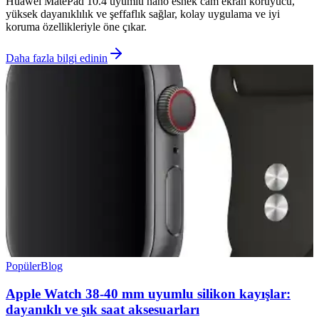
Huawei MatePad 10.4 uyumlu nano esnek cam ekran koruyucu,
yüksek dayanıklılık ve şeffaflık sağlar, kolay uygulama ve iyi
koruma özellikleriyle öne çıkar.
Daha fazla bilgi edinin
Popüler
Blog
Apple Watch 38-40 mm uyumlu silikon kayışlar:
dayanıklı ve şık saat aksesuarları