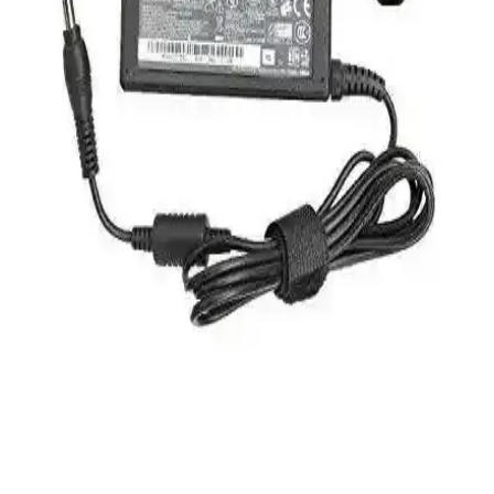
Kullanım İçin Dengeli ve Güçlü Model
HP 255 G8, güçlü işlemci ve hızlı SSD ile günlük kullanım ve ofis
işleri için ideal, taşınabilir ve uygun fiyatlı bir dizüstü bilgisayardır.
Performans ve bağlantı seçenekleriyle öne çıkar.
Frisby FOEM FPS-G30F12 300W ATX Güç
Kaynağı İncelemesi ve Performans Analizi
Frisby FOEM FPS-G30F12 300W ATX güç kaynağı, sessiz çalışma
ve uygun fiyatıyla temel bilgisayar ihtiyaçlarına ideal çözüm sunar,
stabil enerji sağlar ve hafif sistemler için uygundur.
S-Link Cat6 Gri 7 Metre RJ45 LAN Kablosu
Yüksek Performanslı ve Dayanıklı
S-Link markalı 7 metre gri Cat6 LAN kablosu, yüksek hız,
dayanıklılık ve kolay kullanım sağlar. RJ45 uçlarıyla güvenli
bağlantı sunar, ev ve ofis ortamında stabil internet erişimi için ideal.
Pullsar Thermopad Extreme: Yüksek Performanslı
ve Dayanıklı Termal Pad Çözümü