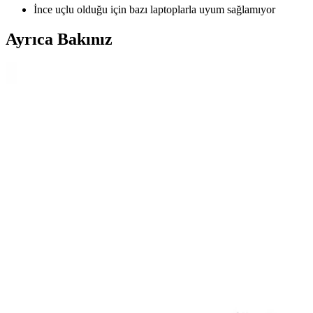
İnce uçlu olduğu için bazı laptoplarla uyum sağlamıyor
Ayrıca Bakınız
Gametech Freezer Pro HD120 Yüksek Performanslı
İşlemci Soğutucu Özellikleri ve Kullanım Avantajları
Gametech'in Freezer Pro HD120 modeli, 120 mm fan ve çoklu fan
yapısıyla yüksek performans sağlar. Uyumluluğu geniş, sessiz ve
dayanıklı tasarımıyla bilgisayar sisteminizin sıcaklıklarını etkin
şekilde düşürür.
Dark Sessiz 12cm 1200RPM FRGB Kasa Fanı:
Yüksek Performans ve Estetik Özellikler
Dark Sessiz 12cm 1200RPM FRGB kasa fanı, yüksek hava akışı ve
düşük gürültüyle bilgisayarların soğutmasını sağlar, estetik
tasarımıyla sistemlere görsel şıklık katıyor.
Eyfel Efs-2500 Güç Kaynağı: Temel Özellikler ve
Kullanıcı Değerlendirmeleri