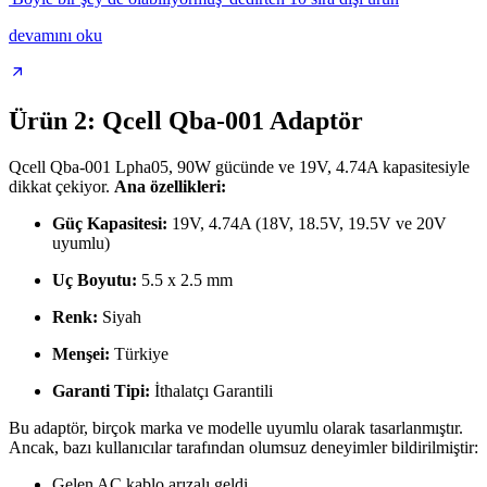
devamını oku
Ürün 2: Qcell Qba-001 Adaptör
Qcell Qba-001 Lpha05, 90W gücünde ve 19V, 4.74A kapasitesiyle
dikkat çekiyor.
Ana özellikleri:
Güç Kapasitesi:
19V, 4.74A (18V, 18.5V, 19.5V ve 20V
uyumlu)
Uç Boyutu:
5.5 x 2.5 mm
Renk:
Siyah
Menşei:
Türkiye
Garanti Tipi:
İthalatçı Garantili
Bu adaptör, birçok marka ve modelle uyumlu olarak tasarlanmıştır.
Ancak, bazı kullanıcılar tarafından olumsuz deneyimler bildirilmiştir:
Gelen AC kablo arızalı geldi.