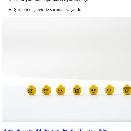
Şarj etme işlevinde sorunlar yaşandı.
'Böyle bir şey de olabiliyormuş' dedirten 10 sıra dışı ürün