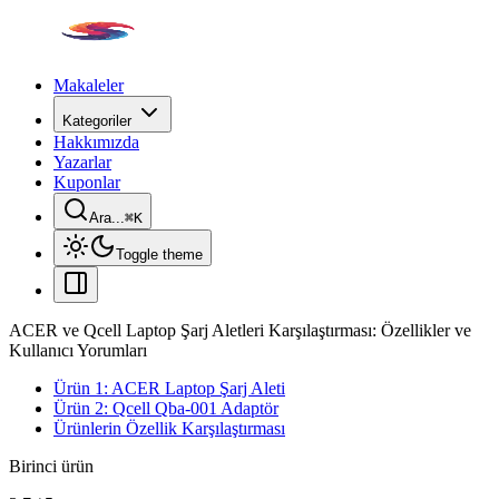
Makaleler
Kategoriler
Hakkımızda
Yazarlar
Kuponlar
Ara...
⌘
K
Toggle theme
ACER ve Qcell Laptop Şarj Aletleri Karşılaştırması: Özellikler ve
Kullanıcı Yorumları
Ürün 1: ACER Laptop Şarj Aleti
Ürün 2: Qcell Qba-001 Adaptör
Ürünlerin Özellik Karşılaştırması
Birinci ürün