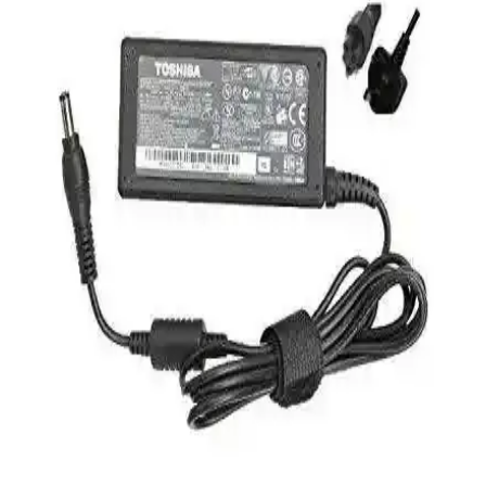
Eyfel Efs-2500, 250W güç çıkışıyla temel bilgisayar ihtiyaçlarına
uygun, fanlı soğutmalı ve dayanıklılık sorunlarıyla dikkat çeken bir
güç kaynağıdır.
HP 255 G8 Dizüstü Bilgisayar İncelemesi: Günlük
Kullanım İçin Dengeli ve Güçlü Model
HP 255 G8, güçlü işlemci ve hızlı SSD ile günlük kullanım ve ofis
işleri için ideal, taşınabilir ve uygun fiyatlı bir dizüstü bilgisayardır.
Performans ve bağlantı seçenekleriyle öne çıkar.
Frisby FOEM FPS-G30F12 300W ATX Güç
Kaynağı İncelemesi ve Performans Analizi
Frisby FOEM FPS-G30F12 300W ATX güç kaynağı, sessiz çalışma
ve uygun fiyatıyla temel bilgisayar ihtiyaçlarına ideal çözüm sunar,
stabil enerji sağlar ve hafif sistemler için uygundur.
S-Link Cat6 Gri 7 Metre RJ45 LAN Kablosu
Yüksek Performanslı ve Dayanıklı
S-Link markalı 7 metre gri Cat6 LAN kablosu, yüksek hız,
dayanıklılık ve kolay kullanım sağlar. RJ45 uçlarıyla güvenli