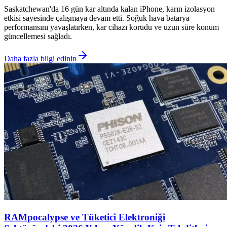
Saskatchewan'da 16 gün kar altında kalan iPhone, karın izolasyon
etkisi sayesinde çalışmaya devam etti. Soğuk hava batarya
performansını yavaşlatırken, kar cihazı korudu ve uzun süre konum
güncellemesi sağladı.
Daha fazla bilgi edinin
RAMpocalypse ve Tüketici Elektroniği