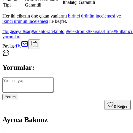
İthalatçı Garantili
Tipi
Garantili
Her iki cihazın öne çıkan yanlarını
birinci ürünün incelemesi
ve
ikinci ürünün incelemesi
ile keşfet.
#
bilgisayar
#
sarj
#
adaptor
#
teknoloji
#
elektronik
#
karsilastirma
#
kullanici
yorumlari
Paylaş:
f
𝕏
Yorumlar:
Yorum
0
Beğen
Ayrıca Bakınız