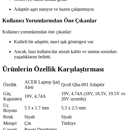
Adaptör aşırı ısınıyor ve bazen çalıştırmıyor.
Kullanıcı Yorumlarından Öne Çıkanlar
Kullanıcı yorumlarından öne çıkanlar:
Kaliteli bir adaptör, mavi ışık göstergesi var.
Ancak, bazı kullanıcılar arızalı kablo ve ısınma sorunları
yaşadıklarını belirtti.
Ürünlerin Özellik Karşılaştırması
ACER Laptop Şarj
Özellik
Qcell Qba-001 Adaptör
Aleti
Güç
19V, 4.74A (18V, 18.5V, 19.5V ve
19V, 4.74A
Kapasitesi
20V uyumlu)
Uç
5.5 x 1.7 mm
5.5 x 2.5 mm
Boyutu
Renk
Siyah
Siyah
Menşei
Çin
Türkiye
Garanti
Resmi Distribütör