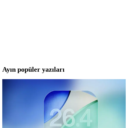
Pullsar Thermopad Extreme, yüksek ısı iletkenliği ve
dayanıklılığıyla GPU ve CPU gibi bileşenleri etkili şekilde soğutur,
cihazların stabil çalışmasını sağlar.
Toshiba 19V 3.95A Notebook Adaptörü: Teknik
Özellikler ve Kullanım Analizi
Toshiba 19V 3.95A notebook adaptörü, yüksek performans ve geniş
uyumluluk sağlayan güvenilir bir güç kaynağıdır. Farklı modellerle
uyumlu, stabil enerji ve uzun ömür sunar.
Ayın popüler yazıları