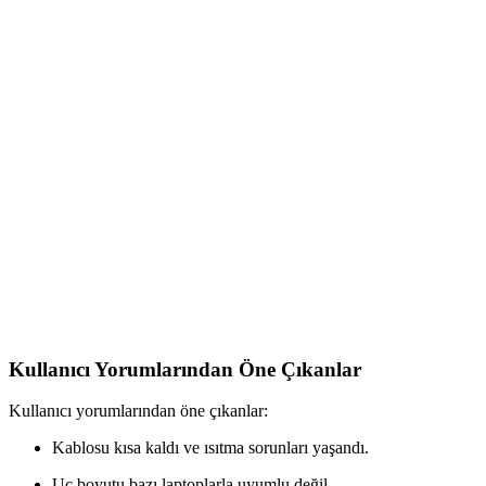
bağlantı sunar, ev ve ofis ortamında stabil internet erişimi için ideal.
Pullsar Thermopad Extreme: Yüksek Performanslı
ve Dayanıklı Termal Pad Çözümü
Pullsar Thermopad Extreme, yüksek ısı iletkenliği ve
dayanıklılığıyla GPU ve CPU gibi bileşenleri etkili şekilde soğutur,
cihazların stabil çalışmasını sağlar.
Toshiba 19V 3.95A Notebook Adaptörü: Teknik
Özellikler ve Kullanım Analizi
Toshiba 19V 3.95A notebook adaptörü, yüksek performans ve geniş
uyumluluk sağlayan güvenilir bir güç kaynağıdır. Farklı modellerle
uyumlu, stabil enerji ve uzun ömür sunar.
Kullanıcı Yorumlarından Öne Çıkanlar
Kullanıcı yorumlarından öne çıkanlar:
Kablosu kısa kaldı ve ısıtma sorunları yaşandı.
Uç boyutu bazı laptoplarla uyumlu değil.