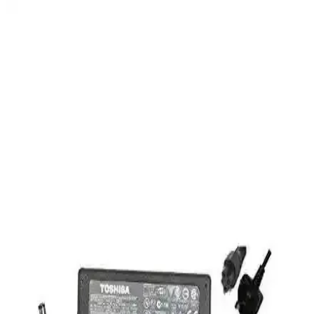
Gametech Freezer Pro HD120 Yüksek Performanslı
İşlemci Soğutucu Özellikleri ve Kullanım Avantajları
Gametech'in Freezer Pro HD120 modeli, 120 mm fan ve çoklu fan
yapısıyla yüksek performans sağlar. Uyumluluğu geniş, sessiz ve
dayanıklı tasarımıyla bilgisayar sisteminizin sıcaklıklarını etkin
şekilde düşürür.
Dark Sessiz 12cm 1200RPM FRGB Kasa Fanı:
Yüksek Performans ve Estetik Özellikler
Dark Sessiz 12cm 1200RPM FRGB kasa fanı, yüksek hava akışı ve
düşük gürültüyle bilgisayarların soğutmasını sağlar, estetik
tasarımıyla sistemlere görsel şıklık katıyor.
Eyfel Efs-2500 Güç Kaynağı: Temel Özellikler ve
Kullanıcı Değerlendirmeleri
Eyfel Efs-2500, 250W güç çıkışıyla temel bilgisayar ihtiyaçlarına
uygun, fanlı soğutmalı ve dayanıklılık sorunlarıyla dikkat çeken bir
güç kaynağıdır.
HP 255 G8 Dizüstü Bilgisayar İncelemesi: Günlük