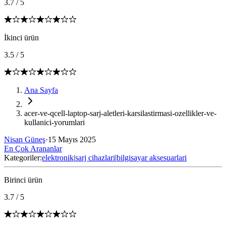
3.7
/
5
İkinci ürün
3.5
/
5
Ana Sayfa
acer-ve-qcell-laptop-sarj-aletleri-karsilastirmasi-ozellikler-ve-
kullanici-yorumlari
Nisan Güneş
·
15 Mayıs 2025
En Çok Arananlar
Kategoriler:
elektronik
|
sarj cihazlari
|
bilgisayar aksesuarlari
Birinci ürün
3.7
/
5