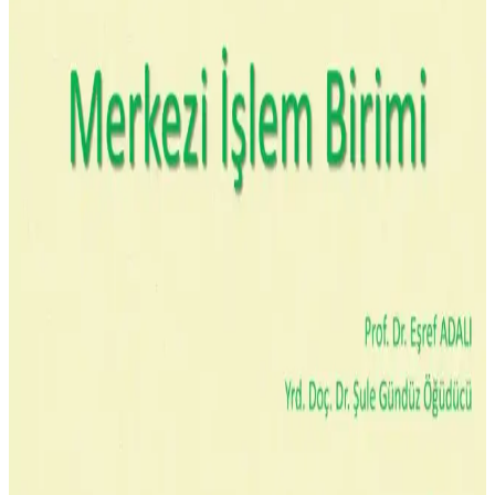
CPU, bilgisayar ve mobil cihazların beyni olup, temel bileşenleri ve
performans faktörleriyle teknolojik gelişmelerle güçleniyor.
Deep Cool AG400-LED ARGB 120 mm CPU
Soğutucu Performans ve Tasarım Analizi
Deep Cool AG400-LED, yüksek performanslı 120 mm fanı ve şık
tasarımıyla işlemci soğutmasında etkili çözüm sunar, sessiz çalışması
ve uyumluluğu ile öne çıkar.
Telefon CPU Sıcaklığı ve Güvenli Kullanım İçin
Bilmeniz Gerekenler
Telefonların CPU sıcaklığı 30-40°C arası normaldir, 70°C üzeri
riskli olup performans düşüşüne yol açar. Sıcaklığı kontrol ederek
cihaz ömrünü uzatabilirsiniz.
Powermaster PWR-511 Gri Termal Macun Yüksek
Performanslı Isı İletkenliği Özelliğiyle
Powermaster PWR-511 gri termal macun, yüksek termal iletkenlik
ve düşük direnç özellikleriyle sıvı soğutma sistemleri için ideal,
küçük paket boyutuyla etkili ısı yönetimi sağlar.