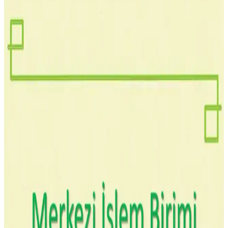
İletkenliği ve Güvenilir Performans
Krl HY-510 termal macun, yüksek ısı iletkenliği ve yalıtkan
özellikleriyle CPU, GPU ve RAM gibi bileşenlerde etkili ısı
dağılımı sağlar, sistem stabilitesini artırır.
Mobil ve Dizüstü Cihazlarda CPU ve GPU
Teknolojilerindeki Güncel Durum ve Gelişmeler
Günümüzde mobil ve dizüstü cihazların performansı, CPU ve GPU
teknolojilerindeki gelişmelerle yükseliyor. Enerji verimliliği ve
ısınma sorunları da bu gelişmelerle birlikte iyileşiyor.
CPU Nedir: Temel Bileşenleri, İşlevleri ve Güncel
Teknolojik Gelişmeler
CPU, bilgisayar ve mobil cihazların beyni olup, temel bileşenleri ve
performans faktörleriyle teknolojik gelişmelerle güçleniyor.
Deep Cool AG400-LED ARGB 120 mm CPU
Soğutucu Performans ve Tasarım Analizi
Deep Cool AG400-LED, yüksek performanslı 120 mm fanı ve şık