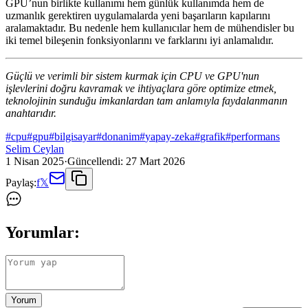
GPU’nun birlikte kullanımı hem günlük kullanımda hem de
uzmanlık gerektiren uygulamalarda yeni başarıların kapılarını
aralamaktadır. Bu nedenle hem kullanıcılar hem de mühendisler bu
iki temel bileşenin fonksiyonlarını ve farklarını iyi anlamalıdır.
Güçlü ve verimli bir sistem kurmak için CPU ve GPU'nun
işlevlerini doğru kavramak ve ihtiyaçlara göre optimize etmek,
teknolojinin sunduğu imkanlardan tam anlamıyla faydalanmanın
anahtarıdır.
#
cpu
#
gpu
#
bilgisayar
#
donanim
#
yapay-zeka
#
grafik
#
performans
Selim Ceylan
1 Nisan 2025
·
Güncellendi:
27 Mart 2026
Paylaş:
f
𝕏
Yorumlar:
Yorum