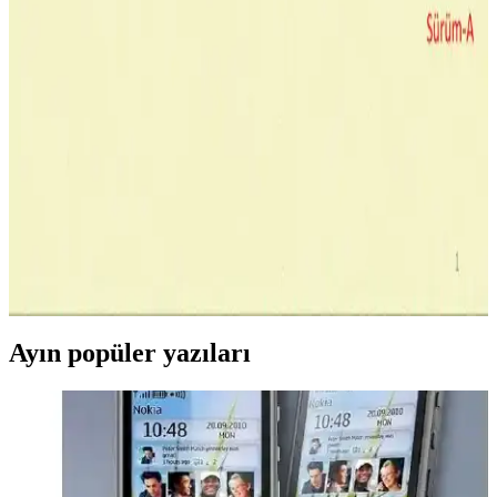
Bilgisayarda CPU Nedir ve Performansı Nasıl
Etkiler
CPU, bilgisayarın beyni olarak temel işlemleri yapar, hız ve
verimlilik için kritik öneme sahiptir. Çekirdek sayısı ve saat hızı
performansı belirler.
Merkezi İşlem Birimi (CPU) Teknolojisindeki Güncel
Gelişmeler ve Özellikler
Modern CPU'lar çok çekirdekli yapılar, yüksek saat hızları ve enerji
tasarrufu teknolojileriyle cihazların performansını artırıyor ve enerji
verimliliğini sağlıyor.
Ayın popüler yazıları