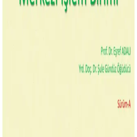
tasarımıyla işlemci soğutmasında etkili çözüm sunar, sessiz çalışması
ve uyumluluğu ile öne çıkar.
Telefon CPU Sıcaklığı ve Güvenli Kullanım İçin
Bilmeniz Gerekenler
Telefonların CPU sıcaklığı 30-40°C arası normaldir, 70°C üzeri
riskli olup performans düşüşüne yol açar. Sıcaklığı kontrol ederek
cihaz ömrünü uzatabilirsiniz.
Powermaster PWR-511 Gri Termal Macun Yüksek
Performanslı Isı İletkenliği Özelliğiyle
Powermaster PWR-511 gri termal macun, yüksek termal iletkenlik
ve düşük direnç özellikleriyle sıvı soğutma sistemleri için ideal,
küçük paket boyutuyla etkili ısı yönetimi sağlar.
Bilgisayarda CPU Nedir ve Performansı Nasıl
Etkiler
CPU, bilgisayarın beyni olarak temel işlemleri yapar, hız ve
verimlilik için kritik öneme sahiptir. Çekirdek sayısı ve saat hızı
performansı belirler.