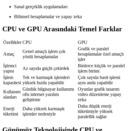
Sanal gerçeklik uygulamaları
Bilimsel hesaplamalar ve yapay zeka
CPU ve GPU Arasındaki Temel Farklar
Özellikler
CPU
GPU
Grafik ve paralel
Genel amaçlı işlem çok
Amaç
hesaplamalar özel amaçlı
yönlü hesaplamalar
işler
İşlemci
Binlerce küçük ve paralel
Az sayıda güçlü çekirdek
yapısı
işlem birimi
İşlem
Tek ve karmaşık işlemleri
Çok sayıda basit işlemi
kapasitesi
yüksek hızda yapabilir
aynı anda yapabilir
Günlük bilgisayar kullanımı
Oyunlar grafik tasarım
Kullanım
ofis internet yazılım
video düzenleme yapay
alanları
geliştirme
zeka
Daha düşük enerji
Enerji
Daha yüksek karmaşık
tüketimiyle yüksek
tüketimi
işlemler nedeniyle
paralellik sağlar
Günümüz Teknolojisinde CPU ve