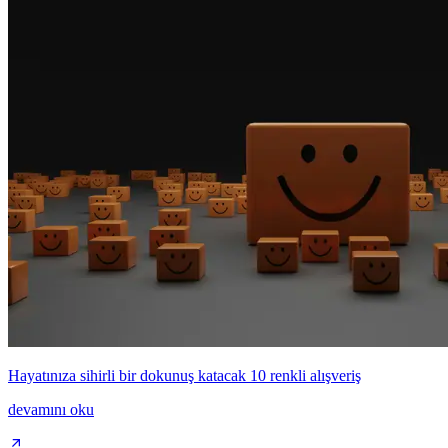
Hayatınıza sihirli bir dokunuş katacak 10 renkli alışveriş
devamını oku