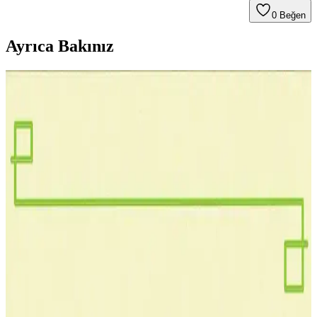
0
Beğen
Ayrıca Bakınız
Krl Büyük Boy HY-510 Termal Macun Yüksek Isı
İletkenliği ve Güvenilir Performans
Krl HY-510 termal macun, yüksek ısı iletkenliği ve yalıtkan
özellikleriyle CPU, GPU ve RAM gibi bileşenlerde etkili ısı
dağılımı sağlar, sistem stabilitesini artırır.
Mobil ve Dizüstü Cihazlarda CPU ve GPU
Teknolojilerindeki Güncel Durum ve Gelişmeler
Günümüzde mobil ve dizüstü cihazların performansı, CPU ve GPU
teknolojilerindeki gelişmelerle yükseliyor. Enerji verimliliği ve
ısınma sorunları da bu gelişmelerle birlikte iyileşiyor.
CPU Nedir: Temel Bileşenleri, İşlevleri ve Güncel
Teknolojik Gelişmeler