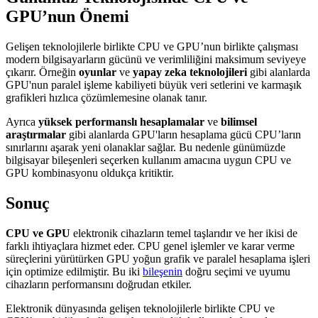
GPU’nun Önemi
Gelişen teknolojilerle birlikte CPU ve GPU’nun birlikte çalışması
modern bilgisayarların gücünü ve verimliliğini maksimum seviyeye
çıkarır. Örneğin
oyunlar
ve
yapay zeka teknolojileri
gibi alanlarda
GPU'nun paralel işleme kabiliyeti büyük veri setlerini ve karmaşık
grafikleri hızlıca çözümlemesine olanak tanır.
Ayrıca
yüksek performanslı hesaplamalar
ve
bilimsel
araştırmalar
gibi alanlarda GPU'ların hesaplama gücü CPU’ların
sınırlarını aşarak yeni olanaklar sağlar. Bu nedenle günümüzde
bilgisayar bileşenleri seçerken kullanım amacına uygun CPU ve
GPU kombinasyonu oldukça kritiktir.
Sonuç
CPU ve GPU
elektronik cihazların temel taşlarıdır ve her ikisi de
farklı ihtiyaçlara hizmet eder. CPU genel işlemler ve karar verme
süreçlerini yürütürken GPU yoğun grafik ve paralel hesaplama işleri
için optimize edilmiştir. Bu iki
bileşenin
doğru seçimi ve uyumu
cihazların performansını doğrudan etkiler.
Elektronik dünyasında gelişen teknolojilerle birlikte CPU ve