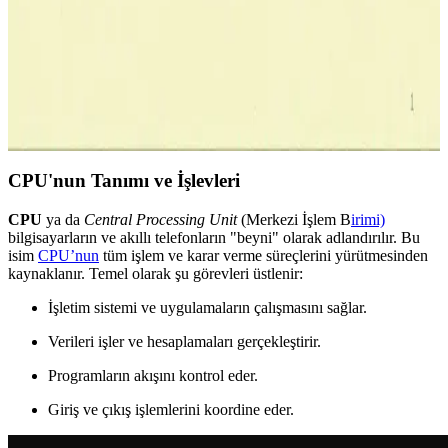
Merkezi İşlem Birimi (CPU) Teknolojisindeki Güncel
Gelişmeler ve Özellikler
Modern CPU'lar çok çekirdekli yapılar, yüksek saat hızları ve enerji
tasarrufu teknolojileriyle cihazların performansını artırıyor ve enerji
verimliliğini sağlıyor.
CPU'nun Tanımı ve İşlevleri
CPU
ya da
Central Processing Unit
(Merkezi İşlem B
irimi)
bilgisayarların ve akıllı telefonların "beyni" olarak adlandırılır. Bu
isim
CPU’nun
tüm işlem ve karar verme süreçlerini yürütmesinden
kaynaklanır. Temel olarak şu görevleri üstlenir:
İşletim sistemi ve uygulamaların çalışmasını sağlar.
Verileri işler ve hesaplamaları gerçekleştirir.
Programların akışını kontrol eder.
Giriş ve çıkış işlemlerini koordine eder.