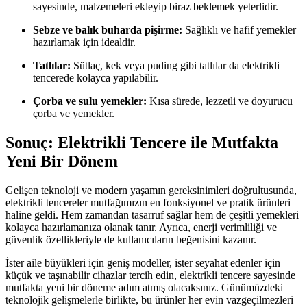
sayesinde, malzemeleri ekleyip biraz beklemek yeterlidir.
Sebze ve balık buharda pişirme:
Sağlıklı ve hafif yemekler
hazırlamak için idealdir.
Tatlılar:
Sütlaç, kek veya puding gibi tatlılar da elektrikli
tencerede kolayca yapılabilir.
Çorba ve sulu yemekler:
Kısa sürede, lezzetli ve doyurucu
çorba ve yemekler.
Sonuç: Elektrikli Tencere ile Mutfakta
Yeni Bir Dönem
Gelişen teknoloji ve modern yaşamın gereksinimleri doğrultusunda,
elektrikli tencereler mutfağımızın en fonksiyonel ve pratik ürünleri
haline geldi. Hem zamandan tasarruf sağlar hem de çeşitli yemekleri
kolayca hazırlamanıza olanak tanır. Ayrıca, enerji verimliliği ve
güvenlik özellikleriyle de kullanıcıların beğenisini kazanır.
İster aile büyükleri için geniş modeller, ister seyahat edenler için
küçük ve taşınabilir cihazlar tercih edin, elektrikli tencere sayesinde
mutfakta yeni bir döneme adım atmış olacaksınız. Günümüzdeki
teknolojik gelişmelerle birlikte, bu ürünler her evin vazgeçilmezleri