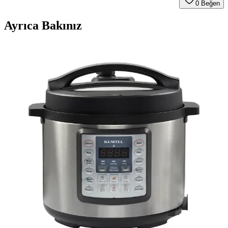
0
Beğen
Ayrıca Bakınız
2025'te Philips Elektrikli Düdüklü Tencere ile
Mutfakta Devrim Yaşayın
Philips elektrikli düdüklü tencere ile zamandan tasarruf edin, sağlıklı
yemekler hazırlayın. Detayları öğrenmek için hemen inceleyin!
Philips Elektrikli Düdüklü Tencere Özellikleri ve
Sağlıklı Pişirme Teknolojileri
Philips’in akıllı elektrikli düdüklü tencereleri, yüksek kapasite,
güvenlik ve enerji tasarrufu sağlayan gelişmiş özellikleriyle mutfakta
devrim yaratıyor.
Elektrikli Tencere Seçimi ve Kullanım Rehberi:
Modern Mutfaklar İçin Pratik Çözümler
Modern mutfakların vazgeçilmezi elektrikli tencereler, çok
fonksiyonlu ve kullanışlı özellikleriyle yemekleri pratik ve sağlıklı