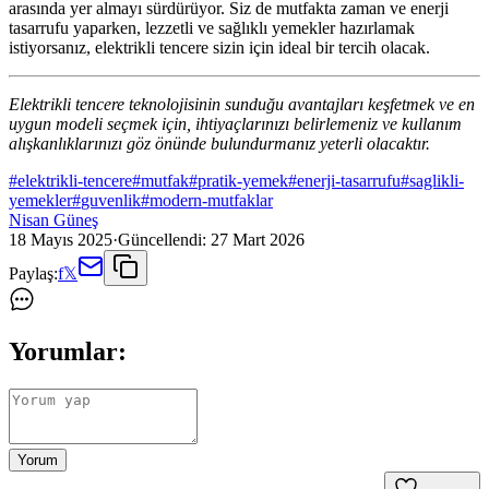
arasında yer almayı sürdürüyor. Siz de mutfakta zaman ve enerji
tasarrufu yaparken, lezzetli ve sağlıklı yemekler hazırlamak
istiyorsanız, elektrikli tencere sizin için ideal bir tercih olacak.
Elektrikli tencere teknolojisinin sunduğu avantajları keşfetmek ve en
uygun modeli seçmek için, ihtiyaçlarınızı belirlemeniz ve kullanım
alışkanlıklarınızı göz önünde bulundurmanız yeterli olacaktır.
#
elektrikli-tencere
#
mutfak
#
pratik-yemek
#
enerji-tasarrufu
#
saglikli-
yemekler
#
guvenlik
#
modern-mutfaklar
Nisan Güneş
18 Mayıs 2025
·
Güncellendi:
27 Mart 2026
Paylaş:
f
𝕏
Yorumlar:
Yorum