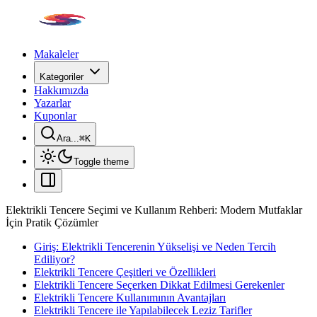
Makaleler
Kategoriler
Hakkımızda
Yazarlar
Kuponlar
Ara...
⌘
K
Toggle theme
Elektrikli Tencere Seçimi ve Kullanım Rehberi: Modern Mutfaklar
İçin Pratik Çözümler
Giriş: Elektrikli Tencerenin Yükselişi ve Neden Tercih
Ediliyor?
Elektrikli Tencere Çeşitleri ve Özellikleri
Elektrikli Tencere Seçerken Dikkat Edilmesi Gerekenler
Elektrikli Tencere Kullanımının Avantajları
Elektrikli Tencere ile Yapılabilecek Leziz Tarifler