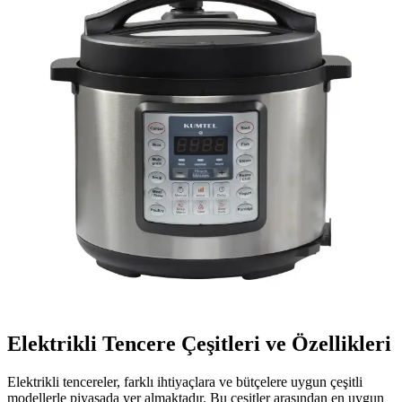
Philips elektrikli düdüklü tencere ile zamandan tasarruf edin, sağlıklı
yemekler hazırlayın. Detayları öğrenmek için hemen inceleyin!
Philips Elektrikli Düdüklü Tencere Özellikleri ve
Sağlıklı Pişirme Teknolojileri
Philips’in akıllı elektrikli düdüklü tencereleri, yüksek kapasite,
güvenlik ve enerji tasarrufu sağlayan gelişmiş özellikleriyle mutfakta
devrim yaratıyor.
Elektrikli Tencere Seçimi ve Kullanım Rehberi:
Modern Mutfaklar İçin Pratik Çözümler
Modern mutfakların vazgeçilmezi elektrikli tencereler, çok
fonksiyonlu ve kullanışlı özellikleriyle yemekleri pratik ve sağlıklı
hazırlama imkanı sunar.
Elektrikli Tencere Çeşitleri ve Özellikleri
Elektrikli tencereler, farklı ihtiyaçlara ve bütçelere uygun çeşitli
modellerle piyasada yer almaktadır. Bu çeşitler arasından en uygun