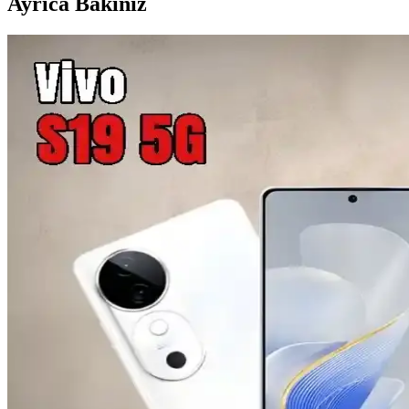
Ayrıca Bakınız
Steve Jobs'un İmzalı Apple Belgeleri 5 Milyon Dolard
Steve Jobs'un imzasını taşıyan nadir Apple belgeleri, 5 milyon doları aş
Nokia'nın Eski Modelleri ve Günümüzdeki Yeri Anali
Nokia'nın eski modelleri, dayanıklılık ve uzun pil ömrüyle bilinir, günüm
LG'nin Eski Dokunmatik Telefon Modelleri: Özellikl
LG'nin eski dokunmatik telefon modelleri, dayanıklılık ve kullanıcı do
En Pahalı Telefonlar: Lüks ve Teknolojinin Zirvesinde
Lüks telefonlar genellikle özel tasarım, sınırlı üretim ve yüksek kalite
Eski Klavyeli Telefonların Özellikleri ve Günümüzde
Eski klavyeli telefonlar, fiziksel QWERTY klavye ve dayanıklılık öze