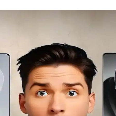
an Fazla Fiyata Satıldı
an fiyatlarla açık artırmada satıldı. Bu satışlar, teknoloji tarihine ve 
zi
üzde nostalji ve koleksiyon amacıyla tercih edilir, akıllı telefonların su
eri, Kullanıcı Yorumları ve Güncel Durumu
stu arayüzleriyle koleksiyon ve temel iletişim ihtiyaçlarına uygun cihazl
 Farklı Özellikler
li malzemelerle öne çıkar. En pahalı modeller elmas veya altın kaplamalı o
ki Kullanım Alanları
llikleriyle günümüzde koleksiyon ve belirli sektörlerde kullanılmaya de