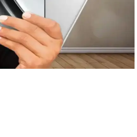
i ve koleksiyon değeri taşımaktadır.
erformansı hakkında kesin bilgiler verilememektedir.
eri ve kullanım alanları detaylandırılmıştır.