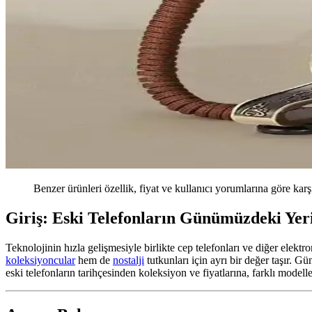
Benzer ürünleri özellik, fiyat ve kullanıcı yorumlarına göre karş
Giriş: Eski Telefonların Günümüzdeki Yer
Teknolojinin hızla gelişmesiyle birlikte cep telefonları ve diğer elekt
koleksiyoncular
hem de
nostalji
tutkunları için ayrı bir değer taşır. G
eski telefonların tarihçesinden koleksiyon ve fiyatlarına, farklı model