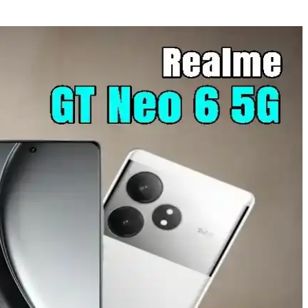
koleksiyon dünyasına önemli bir pencere açıyor.
nduğu özelliklerle karşılaştırıldığında farklı avantajlar sağlar.
ar olarak öne çıkıyor.
lup, koleksiyon değeri taşır ve fiyatları yüz binlerce dolara ulaşabilir.
vam ediyor.