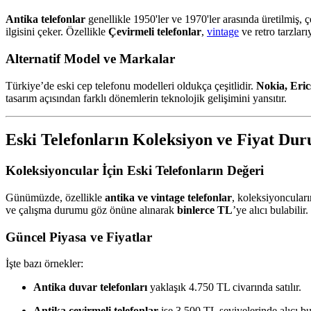
Antika telefonlar
genellikle 1950'ler ve 1970'ler arasında üretilmiş, 
ilgisini çeker. Özellikle
Çevirmeli telefonlar
,
vintage
ve retro tarzları
Alternatif Model ve Markalar
Türkiye’de eski cep telefonu modelleri oldukça çeşitlidir.
Nokia, Eri
tasarım açısından farklı dönemlerin teknolojik gelişimini yansıtır.
Eski Telefonların Koleksiyon ve Fiyat Du
Koleksiyoncular İçin Eski Telefonların Değeri
Günümüzde, özellikle
antika ve vintage telefonlar
, koleksiyoncuları
ve çalışma durumu göz önüne alınarak
binlerce TL
’ye alıcı bulabilir.
Güncel Piyasa ve Fiyatlar
İşte bazı örnekler:
Antika duvar telefonları
yaklaşık 4.750 TL civarında satılır.
Antika çevirmeli telefonlar
ise 3.500 TL seviyelerinde alıcı bu