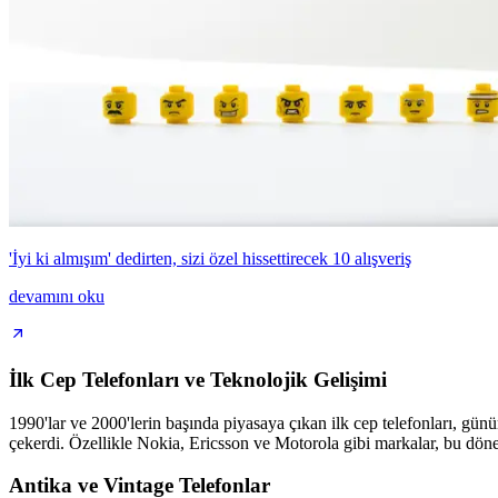
'İyi ki almışım' dedirten, sizi özel hissettirecek 10 alışveriş
devamını oku
İlk Cep Telefonları ve Teknolojik Gelişimi
1990'lar ve 2000'lerin başında piyasaya çıkan ilk cep telefonları, günü
çekerdi. Özellikle Nokia, Ericsson ve Motorola gibi markalar, bu döne
Antika ve Vintage Telefonlar