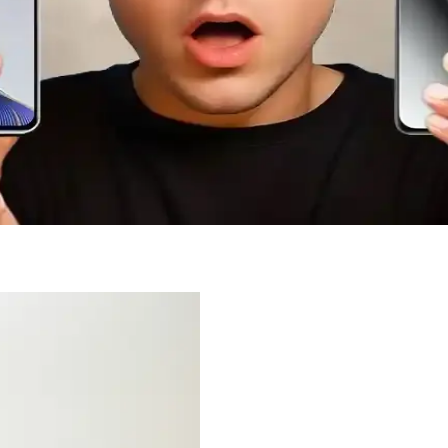
Noktası Olarak Eski Ama Etkili Bir Model
medya özellikleriyle öne çıkan klasik bir modeldir. Günümüzde nostalj
 Hakkında Güncel Bilgiler
bilgi bulunmamaktadır. Bu eski model telefonun genel özellikleri ve p
kında Detaylı Bilgi
cu oluşan, pürüzsüz ve estetik cam parçalarıdır. Bu yazıda, oluşum süreçl