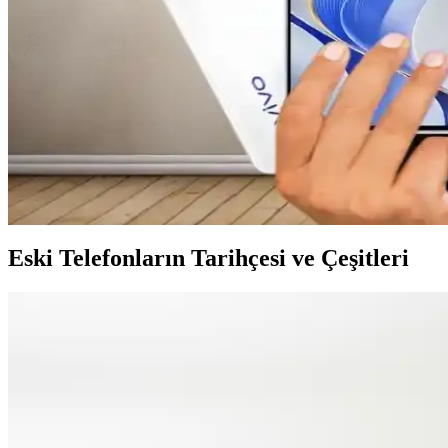
Nokia 5800 Mobil Teknolojilerde Önemli Bir Dönüm 
Nokia 5800, 2008 yılında piyasaya sürülen, dokunmatik ekran ve multi
Samsung E700: Teknik Özellikleri ve Piyasa Konumu
Samsung E700 modelinin teknik özellikleri ve piyasa durumu hakkında 
Deniz Camlarının Oluşumu ve Doğal Güzellikleri Hak
Deniz camları, kıyılarda bulunan ve doğa ile insan faaliyetlerinin sonu
Eski Telefonların Tarihçesi ve Çeşitleri