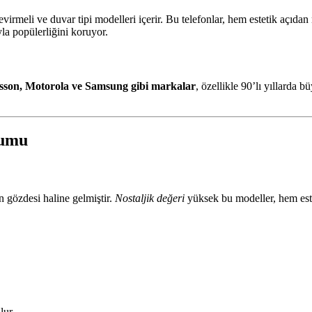
çevirmeli ve duvar tipi modelleri içerir. Bu telefonlar, hem estetik açıd
yla popülerliğini koruyor.
csson, Motorola ve Samsung gibi markalar
, özellikle 90’lı yıllarda
rumu
n gözdesi haline gelmiştir.
Nostaljik değeri
yüksek bu modeller, hem estet
lur.