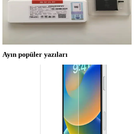
Foxconn Batarya Yorumları ve Elektronik
Sektöründeki Yeri Analizi
Foxconn batarya yorumları, performans ve güvenilirlik açısından
kullanıcılardan gelen çeşitli geri bildirimleri içeriyor. Orijinallik ve
kalite önemli olup, doğru seçimler cihaz performansını artırır.
Ayın popüler yazıları