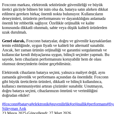
Foxconn markası, elektronik sektöründe güvenilirliği ve büyük
üretici gücüyle bilinen bir isim olsa da, batarya satın alırken dikkat
edilmesi gereken birkaç önemli nokta bulunuyor. Kullanıcıların
deneyimleri, ürünlerin performansını ve dayanıklılığını anlamada
önemli bir rehberlik sağlıyor. Özellikle orijinallik ve kalite
konusunda dikkatli olunmalı, sahte veya düşük kaliteli ürünlerden
uzak durulmalı.
Genel olarak,
Foxconn bataryalar, doğru ve güvenilir kaynaklardan
temin edildiğinde, uygun fiyatlı ve kaliteli bir alternatif sunabilir.
Ancak, her zaman ürünün orijinalliği ve garantisi sorgulanmalı ve
kullanıcılar kendi ihtiyaçlarına uygun, bilinçli seçimler yapmalı. Bu
sayede, hem cihazların performansını koruyabilir hem de olası
olumsuz deneyimlerin önüne geçebilirsiniz.
Elektronik cihazların batarya seçimi, yalnızca maliyet değil, aynı
zamanda güvenlik ve performans açısından da önemlidir. Foxconn
gibi büyük üreticilerin ürünleri, dikkatli ve bilinçli kullanılınca,
kullanıcı memnuniyetini artıran çözümler sunabilir. Unutmayın,
doğru batarya seçimi, cihazlarınızın ömrünü ve verimliliğini
doğrudan etkiler!
#
foxconn
#
batarya
#
elektronik
#
guvenilirlik
#
orijinallik
#
performans
#
fiy
Süleyman Arık
23 Mayıs 2025
·
Güncellendi:
27 Mart 2026