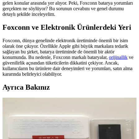
gelen konular arasında yer alıyor. Peki, Foxconn batarya yorumları
gerçekten ne söylüyor? Bu sorunun cevabını ve genel durumu
detaylı şekilde inceleyelim.
Foxconn ve Elektronik Ürünlerdeki Yeri
Foxconn, dünya genelinde elektronik üretiminde önemli bir isim
olarak öne çıkıyor. Özellikle Apple gibi büyük markalara tedarik
sağlayan bu şirket, batarya üretiminde de önemli bir aktör
konumunda. Bu nedenle, Foxconn markalı bataryalar,
orijinallik
ve
güvenilirlik açısından tüketicilerin dikkatini çekiyor. Ancak,
kullanıcıların bu ürünlere dair deneyimleri ve yorumları, satın alma
kararında belirleyici olabiliyor.
Ayrıca Bakınız
iPhone 11'in Üretim Yeri ve Apple'ın Küresel Üretim
Süreçleri Hakkında Detaylar
iPhone 11'in üretim yeri hakkında detaylar sınırlı olsa da, Apple'ın
Çin'deki Foxconn ve Pegatron fabrikalarıyla küresel tedarik
zincirine odaklanıyoruz.