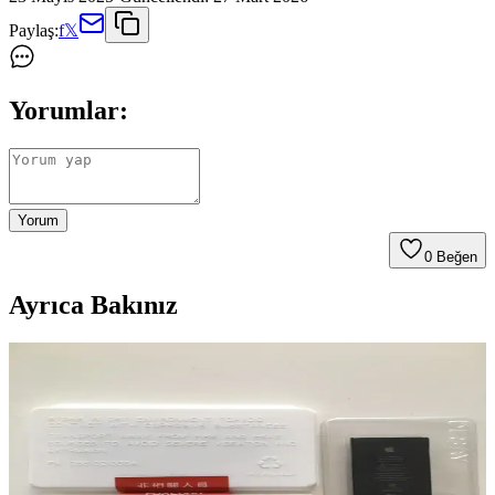
Paylaş:
f
𝕏
Yorumlar:
Yorum
0
Beğen
Ayrıca Bakınız
iPhone 11'in Üretim Yeri ve Apple'ın Küresel Üretim
Süreçleri Hakkında Detaylar
iPhone 11'in üretim yeri hakkında detaylar sınırlı olsa da, Apple'ın
Çin'deki Foxconn ve Pegatron fabrikalarıyla küresel tedarik
zincirine odaklanıyoruz.