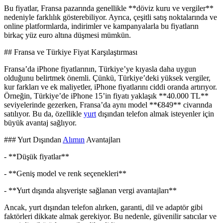
Bu fiyatlar, Fransa pazarında genellikle **döviz kuru ve vergiler**
nedeniyle farklılık gösterebiliyor. Ayrıca, çeşitli satış noktalarında ve
online platformlarda, indirimler ve kampanyalarla bu fiyatların
birkaç yüz euro altına düşmesi mümkün.
## Fransa ve Türkiye Fiyat Karşılaştırması
Fransa’da iPhone fiyatlarının, Türkiye’ye kıyasla daha uygun
olduğunu belirtmek önemli. Çünkü, Türkiye’deki yüksek vergiler,
kur farkları ve ek maliyetler, iPhone fiyatlarını ciddi oranda artırıyor.
Örneğin, Türkiye’de iPhone 15’in fiyatı yaklaşık **40.000 TL**
seviyelerinde gezerken, Fransa’da aynı model **€849** civarında
satılıyor. Bu da, özellikle
yurt
dışından telefon almak isteyenler için
büyük avantaj sağlıyor.
### Yurt Dışından
Alımın
Avantajları
- **Düşük fiyatlar**
- **Geniş model ve renk seçenekleri**
- **Yurt dışında alışverişte sağlanan vergi avantajları**
Ancak, yurt dışından telefon alırken, garanti, dil ve adaptör gibi
faktörleri dikkate almak gerekiyor. Bu nedenle, güvenilir satıcılar ve