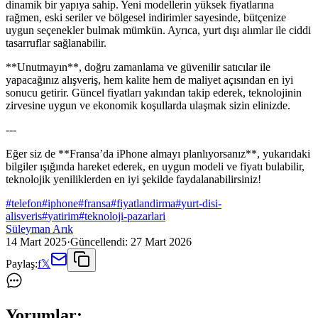
dinamik bir yapıya sahip. Yeni modellerin yüksek fiyatlarına
rağmen, eski seriler ve bölgesel indirimler sayesinde, bütçenize
uygun seçenekler bulmak mümkün. Ayrıca, yurt dışı alımlar ile ciddi
tasarruflar sağlanabilir.
**Unutmayın**, doğru zamanlama ve güvenilir satıcılar ile
yapacağınız alışveriş, hem kalite hem de maliyet açısından en iyi
sonucu getirir. Güncel fiyatları yakından takip ederek, teknolojinin
zirvesine uygun ve ekonomik koşullarda ulaşmak sizin elinizde.
---
Eğer siz de **Fransa’da iPhone almayı planlıyorsanız**, yukarıdaki
bilgiler ışığında hareket ederek, en uygun modeli ve fiyatı bulabilir,
teknolojik yeniliklerden en iyi şekilde faydalanabilirsiniz!
#
telefon
#
iphone
#
fransa
#
fiyatlandirma
#
yurt-disi-
alisveris
#
yatirim
#
teknoloji-pazarlari
Süleyman Arık
14 Mart 2025
·
Güncellendi:
27 Mart 2026
Paylaş:
f
𝕏
Yorumlar: