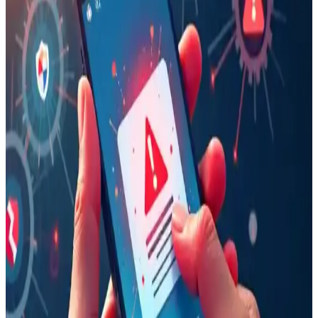
etkisi sayesinde çalışmaya devam etti. Soğuk hava batarya
performansını yavaşlatırken, kar cihazı korudu ve uzun süre konum
güncellemesi sağladı.
Apple'ın Reddettiği iPhone Fold Flip Tasarımı ve
Katlanabilir Telefonların Geleceği Üzerine İnceleme
Apple'ın iPhone Fold flip tasarımını gereksiz bulup iptal etmesi,
katlanabilir telefonların kullanıcı deneyimi ve teknik zorlukları
üzerine önemli tartışmaları gündeme getiriyor.
Google Pixel 10a Teknik İncelemesi ve E-Atık
Tartışmalarının Analizi
Google Pixel 10a, teknik iyileştirmeleri ve uzun yazılım desteğiyle
eski cihaz sahiplerine avantaj sağlarken, e-atık tartışmaları cihazın
çevresel etkileri üzerine önemli sorular doğuruyor.
128GB Depolama Kapasiteli Telefonların Kullanıcı
İhtiyaçlarına Uygunluğu ve Eleştiriler
128GB depolama alanına sahip telefonların yetersiz bulunmasının
nedenleri; kullanıcı alışkanlıkları, sistem verileri büyüklüğü, medya
depolama ve maliyet dengesi gibi faktörler ışığında ele alınıyor.