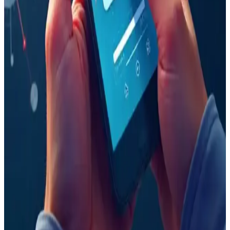
Samsung Galaxy Z TriFold Üretimi Durduruldu:
Yüksek Maliyet ve Sınırlı Talep Etkisi
Samsung, yenilikçi Galaxy Z TriFold modelinin yüksek üretim
maliyetleri ve sınırlı satış performansı nedeniyle üretimini durdurdu.
Şirket, kaynaklarını daha uygun maliyetli katlanabilir modellere
yönlendiriyor.
iPhone'da Kazara Aramaları Önlemek İçin Unified
Görünüm ve Tap Recents Ayarının Kullanımı
iPhone'da kazara aramaları önlemek için Unified görünüm
etkinleştirilmeli ve Tap Recents to Call ayarı kapatılmalıdır. Bu
yöntem, Recents listesindeki yanlış aramaları engeller ancak
Favorilerde etkili değildir.
Telefonlarda Reklam Virüsü Tehlikesi ve Korunma
Yöntemleri Hakkında Bilgilendirici Rehber
Reklam virüsü, telefon performansını düşürüp gizliliği tehlikeye atan
ciddi bir tehdit. Güvenilir uygulama kullanımı ve antivirüs ile
korunma yöntemleri hakkında detaylar içerir.