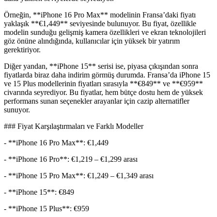
Örneğin, **iPhone 16 Pro Max** modelinin Fransa’daki fiyatı
yaklaşık **€1,449** seviyesinde bulunuyor. Bu fiyat, özellikle
modelin sunduğu gelişmiş kamera özellikleri ve ekran teknolojileri
göz önüne alındığında, kullanıcılar için yüksek bir yatırım
gerektiriyor.
Diğer yandan, **iPhone 15** serisi ise, piyasa çıkışından sonra
fiyatlarda biraz daha indirim görmüş durumda. Fransa’da iPhone 15
ve 15 Plus modellerinin fiyatları sırasıyla **€849** ve **€959**
civarında seyrediyor. Bu fiyatlar, hem bütçe dostu hem de yüksek
performans sunan seçenekler arayanlar için cazip alternatifler
sunuyor.
### Fiyat Karşılaştırmaları ve Farklı Modeller
- **iPhone 16 Pro Max**: €1,449
- **iPhone 16 Pro**: €1,219 – €1,299 arası
- **iPhone 15 Pro Max**: €1,249 – €1,349 arası
- **iPhone 15**: €849
- **iPhone 15 Plus**: €959