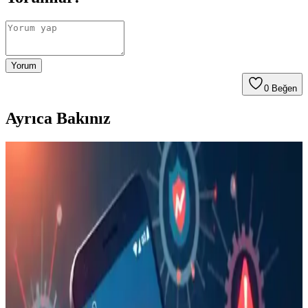
Yorum
0
Beğen
Ayrıca Bakınız
Ally 9.0 Akıllı Tahta, Tablet ve Telefon Stylus
Kalem: Yüksek Hassasiyetli ve Ergonomik Tasarım
Ally 9.0 stylus kalem, yüksek hassasiyet, uyumluluk ve ergonomik
tasarımıyla akıllı tahta, tablet ve telefonlarda pratik kullanım sağlar,
yoğun çalışma ve eğitim ortamlarına uygun bir seçenektir.
16 Gün Kar Altında Kalan iPhone'un Dayanıklılığı
ve Soğukta Elektronik Performansı
Saskatchewan'da 16 gün kar altında kalan iPhone, karın izolasyon