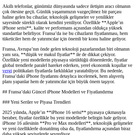
Akıllı telefonlar, günümüz dünyasında sadece iletişim aracı olmanın
çok ötesine geçti. Günlük yaşamımızın vazgeçilmez bir parçası
haline gelen bu cihazlar, teknolojik gelişmeler ve yenilikler
sayesinde sürekli olarak kendini yeniliyor. Özellikle **Apple’ın
iPhone serisi**, kalite ve performans açısından oldukça yüksek
standartlar belirliyor. Fransa’da ise bu cihazların fiyatlanması, hem
tüketiciler hem de yatırımcılar için önemli bir konu haline geliyor.
Fransa, Avrupa’nın önde gelen teknoloji pazarlarından biri olmanın
yanı sıra, **düşük ve makul fiyatlar** ile de dikkat çekiyor.
Özellikle yeni modellerin piyasaya sürüldüğü dönemlerde, fiyatlar
global trendlerle paralel hareket ederken, yerel ekonomik koşullar ve
vergi
politikaları fiyatlarda farklılıklar yaratabiliyor. Bu nedenle,
Fransa’daki iPhone fiyatlarını detaylıca incelemek, hem alışveriş
planı yapanlar hem de yatırımcılar için büyük önem taşıyor.
## Fransa’daki Güncel iPhone Modelleri ve Fiyatlandırma
### Yeni Seriler ve Piyasa Trendleri
2025 yılında, Apple’ın **iPhone 16 serisi** piyasaya çıkmasıyla
beraber, fiyatlar özellikle bu yeni modellerde belirgin hale geliyor.
iPhone 16 ailesinin **Pro ve Max modelleri**, teknolojik gelişmeler
ve yeni özelliklerle donatılmış olsa da, fiyatlandırma açısından biraz
daha yüksek seviyelerde seyrediyor.