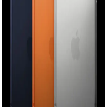
arayüzler gibi yenilikleri tanıtacak. Etkinlik, Apple teknolojilerinde
önemli gelişmeler sunacak.
iPhone 15 Pro Action Button Özelliği: Kullanım
Alanları ve Kullanıcı Deneyimleri
iPhone 15 Pro'daki Action Button, el feneri, sessize alma ve Shazam
gibi işlevlere atanabiliyor. Kullanıcı deneyimleri çeşitlilik
gösterirken, ergonomi ve işlevsellik üzerine eleştiriler bulunuyor.
Apple'ın Lockdown Modu ve iPhone Güvenliğinde
Paralı Casus Yazılım Saldırıları Hakkında Gerçekler
Apple'ın Lockdown Modu, iPhone'larda paralı casus yazılım
saldırılarına karşı etkili bir güvenlik katmanı sunuyor. Ancak bu
mod, tüm saldırı türlerine karşı mutlak koruma sağlamamaktadır.
Apple Watch Series 9 ve AirTag 2 Arasında
Precision Finding Uyumsuzluğu ve Donanım
Gereksinimleri
Apple Watch Series 9 ve sonrası modellerde Precision Finding
özelliği yalnızca AirTag 2 ile uyumludur. Orijinal AirTag, yeni U2