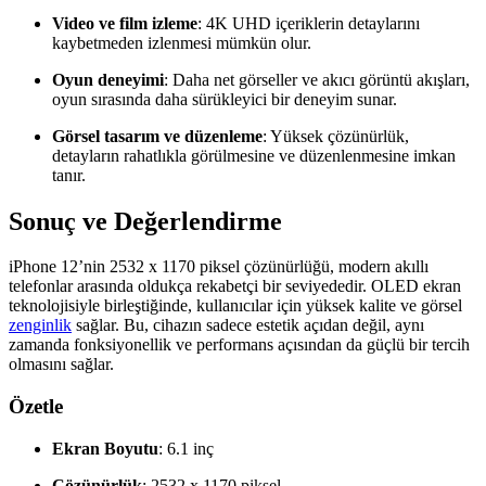
Video ve film izleme
: 4K UHD içeriklerin detaylarını
kaybetmeden izlenmesi mümkün olur.
Oyun deneyimi
: Daha net görseller ve akıcı görüntü akışları,
oyun sırasında daha sürükleyici bir deneyim sunar.
Görsel tasarım ve düzenleme
: Yüksek çözünürlük,
detayların rahatlıkla görülmesine ve düzenlenmesine imkan
tanır.
Sonuç ve Değerlendirme
iPhone 12’nin 2532 x 1170 piksel çözünürlüğü, modern akıllı
telefonlar arasında oldukça rekabetçi bir seviyededir. OLED ekran
teknolojisiyle birleştiğinde, kullanıcılar için yüksek kalite ve görsel
zenginlik
sağlar. Bu, cihazın sadece estetik açıdan değil, aynı
zamanda fonksiyonellik ve performans açısından da güçlü bir tercih
olmasını sağlar.
Özetle
Ekran Boyutu
: 6.1 inç
Çözünürlük
: 2532 x 1170 piksel