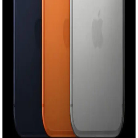
iPhone 15 Pro'daki Action Button, el feneri, sessize alma ve Shazam
gibi işlevlere atanabiliyor. Kullanıcı deneyimleri çeşitlilik
gösterirken, ergonomi ve işlevsellik üzerine eleştiriler bulunuyor.
Apple'ın Lockdown Modu ve iPhone Güvenliğinde
Paralı Casus Yazılım Saldırıları Hakkında Gerçekler
Apple'ın Lockdown Modu, iPhone'larda paralı casus yazılım
saldırılarına karşı etkili bir güvenlik katmanı sunuyor. Ancak bu
mod, tüm saldırı türlerine karşı mutlak koruma sağlamamaktadır.
Apple Watch Series 9 ve AirTag 2 Arasında
Precision Finding Uyumsuzluğu ve Donanım
Gereksinimleri
Apple Watch Series 9 ve sonrası modellerde Precision Finding
özelliği yalnızca AirTag 2 ile uyumludur. Orijinal AirTag, yeni U2
çipi ve kamera eksikliği nedeniyle desteklenmemektedir.
iPhone 17 Pro Kullanıcı Deneyimi ve Android'e Geri
Dönüş Nedenleri Üzerine Analiz