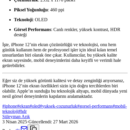
Piksel Yoğunluğu
: 460 ppi
Teknoloji
: OLED
Görsel Performans
: Canlı renkler, yüksek kontrast, HDR
desteği
İşte, iPhone 12’nin ekran çözünürlüğü ve teknolojisi, onu hem
günlük kullanım hem de profesyonel işler için ideal kılan temel
unsurlardan biri olarak öne çıkar. Kullanıcılar, bu yüksek kalite
ekran sayesinde, mobil deneyimlerini daha keyifli ve verimli hale
getirebilirler.
Eğer siz de yüksek görüntü kalitesi ve detay zenginliği arıyorsanız,
iPhone 12’nin ekran özellikleri sizin için doğru tercihlerden biri
olabilir. Apple’ın sunduğu bu teknolojik altyapı, mobil dünyada yeni
nesil görsel deneyimlerin kapılarını aralamaktadır.
#
iphone
#
ekran
#
oled
#
yuksek-cozunurluk
#
gorsel-performans
#
mobil-
teknoloji
#
hdr
Süleyman Arık
3 Nisan 2025
·
Güncellendi:
27 Mart 2026