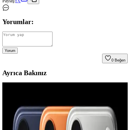
Paylaş:
f
𝕏
Yorumlar:
Yorum
0
Beğen
Ayrıca Bakınız
YoungKit Apple iPhone 14 Pro Max Kılıfı:
Dayanıklı ve Estetik Koruma Çözümü
YoungKit iPhone 14 Pro Max kılıfı, dayanıklı malzeme ve şeffaf
tasarımıyla üstün koruma sağlar, estetik ve fonksiyonelliği bir arada
sunar, çevre dostudur ve manyetik şarj uyumludur.