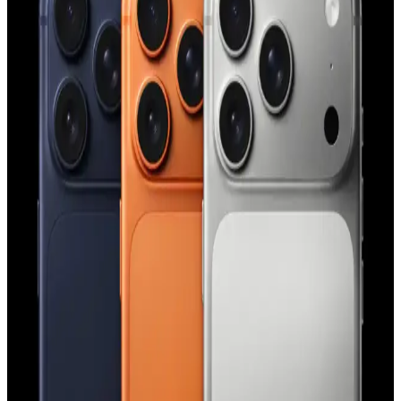
Apple iPhone 11 Pro Max için şık ve dayanıklı TPU
malzemeden koruyucu kılıf
Şeffaf ve renkli tasarımıyla dikkat çeken Case 4U Omega Kapak,
dayanıklı TPU malzemeden üretilmiş olup, telefonunuzu estetik ve
fonksiyonellik açısından üstün seviyede korur.
iPhone Saat Uygulamasında Tıklama ve Süpürme
Hareketlerinin Güç Modlarına Göre Değişimi
iPhone saat uygulamasında saat ibrelerinin hareketi, düşük güç
modu aktifken tıklama, normal modda süpürme şeklinde gerçekleşir.
Bu değişim ekran yenileme hızı ve pil tasarrufu ile ilişkilidir.
Apple'ın Experience Etkinliği: M5 İşlemcili
MacBook, iPhone 17E ve Yeni Kontrol Teknolojileri
Apple'ın Experience etkinliği, M5 işlemcili yeni MacBook
modelleri, iPhone 17E ve el-göz hareketleriyle kontrol edilen
arayüzler gibi yenilikleri tanıtacak. Etkinlik, Apple teknolojilerinde
önemli gelişmeler sunacak.
iPhone 15 Pro Action Button Özelliği: Kullanım
Alanları ve Kullanıcı Deneyimleri