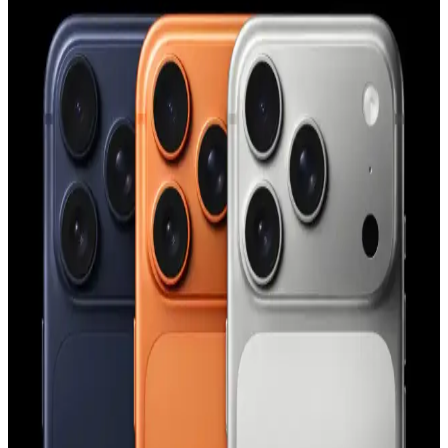
YoungKit iPhone 14 Pro Max kılıfı, dayanıklı malzeme ve şeffaf
tasarımıyla üstün koruma sağlar, estetik ve fonksiyonelliği bir arada
sunar, çevre dostudur ve manyetik şarj uyumludur.
Apple iPhone 11 Pro Max için şık ve dayanıklı TPU
malzemeden koruyucu kılıf
Şeffaf ve renkli tasarımıyla dikkat çeken Case 4U Omega Kapak,
dayanıklı TPU malzemeden üretilmiş olup, telefonunuzu estetik ve
fonksiyonellik açısından üstün seviyede korur.
iPhone Saat Uygulamasında Tıklama ve Süpürme
Hareketlerinin Güç Modlarına Göre Değişimi
iPhone saat uygulamasında saat ibrelerinin hareketi, düşük güç
modu aktifken tıklama, normal modda süpürme şeklinde gerçekleşir.
Bu değişim ekran yenileme hızı ve pil tasarrufu ile ilişkilidir.
Apple'ın Experience Etkinliği: M5 İşlemcili
MacBook, iPhone 17E ve Yeni Kontrol Teknolojileri
Apple'ın Experience etkinliği, M5 işlemcili yeni MacBook
modelleri, iPhone 17E ve el-göz hareketleriyle kontrol edilen