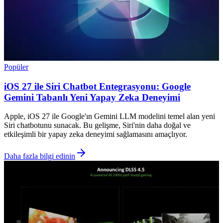
Popüler
iOS 27 ile Siri Chatbot Entegrasyonu: Google
Gemini Tabanlı Yeni Yapay Zeka Deneyimi
Apple, iOS 27 ile Google'ın Gemini LLM modelini temel alan yeni
Siri chatbotunu sunacak. Bu gelişme, Siri'nin daha doğal ve
etkileşimli bir yapay zeka deneyimi sağlamasını amaçlıyor.
Daha fazla bilgi edinin