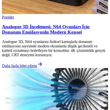
Popüler
Analogue 3D İncelemesi: N64 Oyunları İçin
Donanım Emülasyonlu Modern Konsol
Analogue 3D, N64 oyunlarını fiziksel kartuşlarla donanım
emülasyonu sayesinde modern ekranlarda düşük gecikmeli ve
kaliteli oynatmayı hedefleyen bir konsoldur. 4K çözünürlük gerçek
değil, CRT deneyimi korunuyor.
Daha fazla bilgi edinin