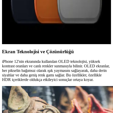
çipi ve kamera eksikliği nedeniyle desteklenmemektedir.
iPhone 17 Pro Kullanıcı Deneyimi ve Android'e Geri
Dönüş Nedenleri Üzerine Analiz
iPhone 17 Pro donanım açısından üstün olsa da iOS'un veri
kullanımı, bildirim yönetimi ve klavye gibi kısıtlamaları kullanıcıları
Android'e geri dönmeye yönlendiriyor.
Ekran Teknolojisi ve Çözünürlüğü
iPhone 12'nin ekranında kullanılan OLED teknolojisi, yüksek
kontrast oranları ve canlı renkler sunmasıyla bilinir. OLED ekranlar,
her pikselin bağımsız olarak ışık yaymasını sağlayarak, daha derin
siyahlar ve daha geniş renk gamı sağlar. Bu özellikler, özellikle
HDR içeriklerde oldukça etkileyici sonuçlar ortaya koyar.