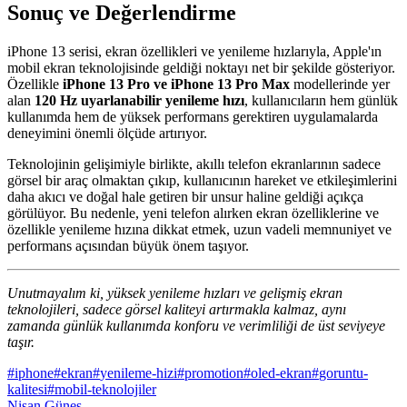
Sonuç ve Değerlendirme
iPhone 13 serisi, ekran özellikleri ve yenileme hızlarıyla, Apple'ın
mobil ekran teknolojisinde geldiği noktayı net bir şekilde gösteriyor.
Özellikle
iPhone 13 Pro ve iPhone 13 Pro Max
modellerinde yer
alan
120 Hz uyarlanabilir yenileme hızı
, kullanıcıların hem günlük
kullanımda hem de yüksek performans gerektiren uygulamalarda
deneyimini önemli ölçüde artırıyor.
Teknolojinin gelişimiyle birlikte, akıllı telefon ekranlarının sadece
görsel bir araç olmaktan çıkıp, kullanıcının hareket ve etkileşimlerini
daha akıcı ve doğal hale getiren bir unsur haline geldiği açıkça
görülüyor. Bu nedenle, yeni telefon alırken ekran özelliklerine ve
özellikle yenileme hızına dikkat etmek, uzun vadeli memnuniyet ve
performans açısından büyük önem taşıyor.
Unutmayalım ki, yüksek yenileme hızları ve gelişmiş ekran
teknolojileri, sadece görsel kaliteyi artırmakla kalmaz, aynı
zamanda günlük kullanımda konforu ve verimliliği de üst seviyeye
taşır.
#
iphone
#
ekran
#
yenileme-hizi
#
promotion
#
oled-ekran
#
goruntu-
kalitesi
#
mobil-teknolojiler
Nisan Güneş