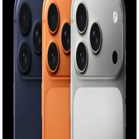
sunar, çevre dostudur ve manyetik şarj uyumludur.
Apple iPhone 11 Pro Max için şık ve dayanıklı TPU
malzemeden koruyucu kılıf
Şeffaf ve renkli tasarımıyla dikkat çeken Case 4U Omega Kapak,
dayanıklı TPU malzemeden üretilmiş olup, telefonunuzu estetik ve
fonksiyonellik açısından üstün seviyede korur.
iPhone Saat Uygulamasında Tıklama ve Süpürme
Hareketlerinin Güç Modlarına Göre Değişimi
iPhone saat uygulamasında saat ibrelerinin hareketi, düşük güç
modu aktifken tıklama, normal modda süpürme şeklinde gerçekleşir.
Bu değişim ekran yenileme hızı ve pil tasarrufu ile ilişkilidir.
Apple'ın Experience Etkinliği: M5 İşlemcili
MacBook, iPhone 17E ve Yeni Kontrol Teknolojileri
Apple'ın Experience etkinliği, M5 işlemcili yeni MacBook
modelleri, iPhone 17E ve el-göz hareketleriyle kontrol edilen
arayüzler gibi yenilikleri tanıtacak. Etkinlik, Apple teknolojilerinde
önemli gelişmeler sunacak.