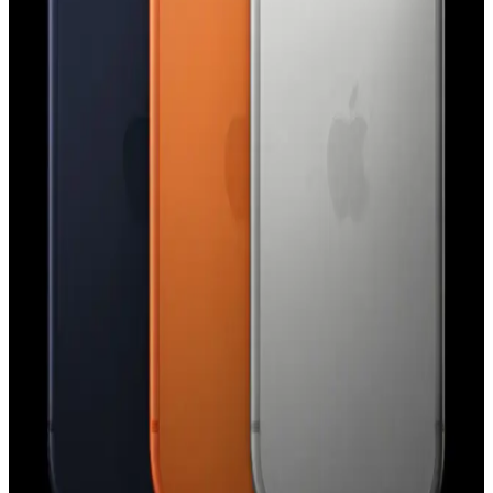
iPhone 15 Pro Action Button Özelliği: Kullanım
Alanları ve Kullanıcı Deneyimleri
iPhone 15 Pro'daki Action Button, el feneri, sessize alma ve Shazam
gibi işlevlere atanabiliyor. Kullanıcı deneyimleri çeşitlilik
gösterirken, ergonomi ve işlevsellik üzerine eleştiriler bulunuyor.
Apple'ın Lockdown Modu ve iPhone Güvenliğinde
Paralı Casus Yazılım Saldırıları Hakkında Gerçekler
Apple'ın Lockdown Modu, iPhone'larda paralı casus yazılım
saldırılarına karşı etkili bir güvenlik katmanı sunuyor. Ancak bu
mod, tüm saldırı türlerine karşı mutlak koruma sağlamamaktadır.
Apple Watch Series 9 ve AirTag 2 Arasında
Precision Finding Uyumsuzluğu ve Donanım
Gereksinimleri
Apple Watch Series 9 ve sonrası modellerde Precision Finding
özelliği yalnızca AirTag 2 ile uyumludur. Orijinal AirTag, yeni U2
çipi ve kamera eksikliği nedeniyle desteklenmemektedir.