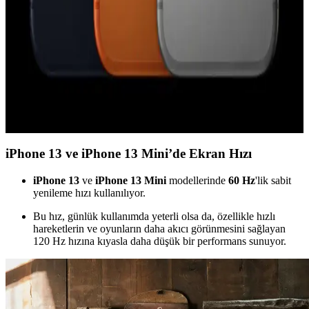
özelliği yalnızca AirTag 2 ile uyumludur. Orijinal AirTag, yeni U2
çipi ve kamera eksikliği nedeniyle desteklenmemektedir.
iPhone 17 Pro Kullanıcı Deneyimi ve Android'e Geri
Dönüş Nedenleri Üzerine Analiz
iPhone 17 Pro donanım açısından üstün olsa da iOS'un veri
kullanımı, bildirim yönetimi ve klavye gibi kısıtlamaları kullanıcıları
Android'e geri dönmeye yönlendiriyor.
iPhone 13 ve iPhone 13 Mini’de Ekran Hızı
iPhone 13
ve
iPhone 13 Mini
modellerinde
60 Hz
'lik sabit
yenileme hızı kullanılıyor.
Bu hız, günlük kullanımda yeterli olsa da, özellikle hızlı
hareketlerin ve oyunların daha akıcı görünmesini sağlayan
120 Hz hızına kıyasla daha düşük bir performans sunuyor.