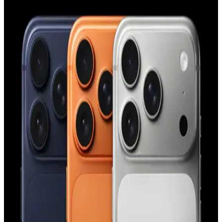
Dayanıklı ve Estetik Koruma Çözümü
YoungKit iPhone 14 Pro Max kılıfı, dayanıklı malzeme ve şeffaf
tasarımıyla üstün koruma sağlar, estetik ve fonksiyonelliği bir arada
sunar, çevre dostudur ve manyetik şarj uyumludur.
Apple iPhone 11 Pro Max için şık ve dayanıklı TPU
malzemeden koruyucu kılıf
Şeffaf ve renkli tasarımıyla dikkat çeken Case 4U Omega Kapak,
dayanıklı TPU malzemeden üretilmiş olup, telefonunuzu estetik ve
fonksiyonellik açısından üstün seviyede korur.
iPhone Saat Uygulamasında Tıklama ve Süpürme
Hareketlerinin Güç Modlarına Göre Değişimi
iPhone saat uygulamasında saat ibrelerinin hareketi, düşük güç
modu aktifken tıklama, normal modda süpürme şeklinde gerçekleşir.
Bu değişim ekran yenileme hızı ve pil tasarrufu ile ilişkilidir.
Apple'ın Experience Etkinliği: M5 İşlemcili
MacBook, iPhone 17E ve Yeni Kontrol Teknolojileri
Apple'ın Experience etkinliği, M5 işlemcili yeni MacBook