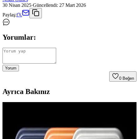
30 Nisan 2025
·
Güncellendi:
27 Mart 2026
Paylaş:
f
𝕏
Yorumlar:
Yorum
0
Beğen
Ayrıca Bakınız
YoungKit Apple iPhone 14 Pro Max Kılıfı:
Dayanıklı ve Estetik Koruma Çözümü
YoungKit iPhone 14 Pro Max kılıfı, dayanıklı malzeme ve şeffaf
tasarımıyla üstün koruma sağlar, estetik ve fonksiyonelliği bir arada