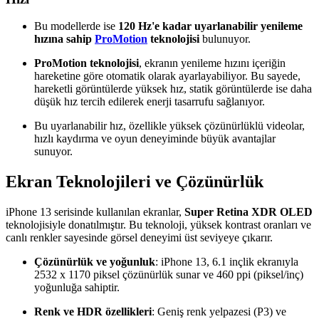
Bu modellerde ise
120 Hz'e kadar uyarlanabilir yenileme
hızına sahip
ProMotion
teknolojisi
bulunuyor.
ProMotion teknolojisi
, ekranın yenileme hızını içeriğin
hareketine göre otomatik olarak ayarlayabiliyor. Bu sayede,
hareketli görüntülerde yüksek hız, statik görüntülerde ise daha
düşük hız tercih edilerek enerji tasarrufu sağlanıyor.
Bu uyarlanabilir hız, özellikle yüksek çözünürlüklü videolar,
hızlı kaydırma ve oyun deneyiminde büyük avantajlar
sunuyor.
Ekran Teknolojileri ve Çözünürlük
iPhone 13 serisinde kullanılan ekranlar,
Super Retina XDR OLED
teknolojisiyle donatılmıştır. Bu teknoloji, yüksek kontrast oranları ve
canlı renkler sayesinde görsel deneyimi üst seviyeye çıkarır.
Çözünürlük ve yoğunluk
: iPhone 13, 6.1 inçlik ekranıyla
2532 x 1170 piksel çözünürlük sunar ve 460 ppi (piksel/inç)
yoğunluğa sahiptir.
Renk ve HDR özellikleri
: Geniş renk yelpazesi (P3) ve