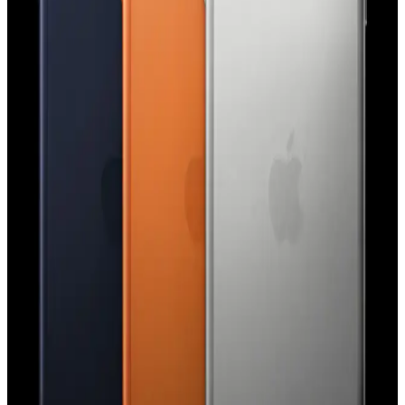
modelleri, iPhone 17E ve el-göz hareketleriyle kontrol edilen
arayüzler gibi yenilikleri tanıtacak. Etkinlik, Apple teknolojilerinde
önemli gelişmeler sunacak.
iPhone 15 Pro Action Button Özelliği: Kullanım
Alanları ve Kullanıcı Deneyimleri
iPhone 15 Pro'daki Action Button, el feneri, sessize alma ve Shazam
gibi işlevlere atanabiliyor. Kullanıcı deneyimleri çeşitlilik
gösterirken, ergonomi ve işlevsellik üzerine eleştiriler bulunuyor.
Apple'ın Lockdown Modu ve iPhone Güvenliğinde
Paralı Casus Yazılım Saldırıları Hakkında Gerçekler
Apple'ın Lockdown Modu, iPhone'larda paralı casus yazılım
saldırılarına karşı etkili bir güvenlik katmanı sunuyor. Ancak bu
mod, tüm saldırı türlerine karşı mutlak koruma sağlamamaktadır.
Apple Watch Series 9 ve AirTag 2 Arasında
Precision Finding Uyumsuzluğu ve Donanım
Gereksinimleri
Apple Watch Series 9 ve sonrası modellerde Precision Finding