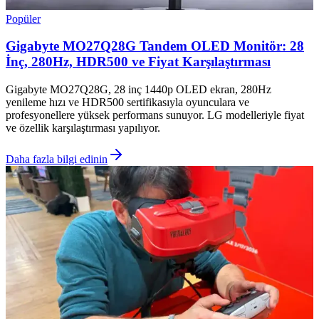
Popüler
Gigabyte MO27Q28G Tandem OLED Monitör: 28
İnç, 280Hz, HDR500 ve Fiyat Karşılaştırması
Gigabyte MO27Q28G, 28 inç 1440p OLED ekran, 280Hz
yenileme hızı ve HDR500 sertifikasıyla oyunculara ve
profesyonellere yüksek performans sunuyor. LG modelleriyle fiyat
ve özellik karşılaştırması yapılıyor.
Daha fazla bilgi edinin