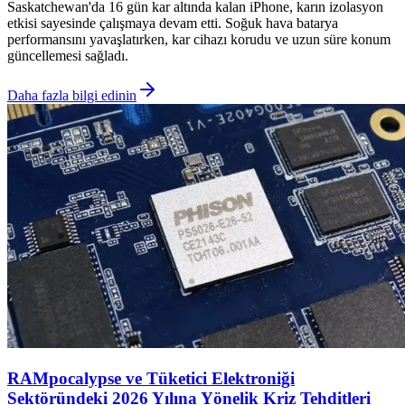
Saskatchewan'da 16 gün kar altında kalan iPhone, karın izolasyon
etkisi sayesinde çalışmaya devam etti. Soğuk hava batarya
performansını yavaşlatırken, kar cihazı korudu ve uzun süre konum
güncellemesi sağladı.
Daha fazla bilgi edinin
RAMpocalypse ve Tüketici Elektroniği
Sektöründeki 2026 Yılına Yönelik Kriz Tehditleri