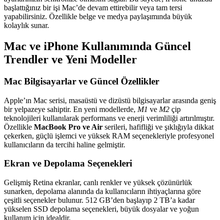
başlattığınız bir işi Mac’de devam ettirebilir veya tam tersi
yapabilirsiniz. Özellikle belge ve medya paylaşımında büyük
kolaylık sunar.
Mac ve iPhone Kullanımında Güncel
Trendler ve Yeni Modeller
Mac Bilgisayarlar ve Güncel Özellikler
Apple’ın Mac serisi, masaüstü ve dizüstü bilgisayarlar arasında geniş
bir yelpazeye sahiptir. En yeni modellerde,
M1
ve
M2
çip
teknolojileri kullanılarak performans ve enerji verimliliği artırılmıştır.
Özellikle
MacBook Pro ve Air
serileri, hafifliği ve şıklığıyla dikkat
çekerken, güçlü işlemci ve yüksek RAM seçenekleriyle profesyonel
kullanıcıların da tercihi haline gelmiştir.
Ekran ve Depolama Seçenekleri
Gelişmiş Retina ekranlar, canlı renkler ve yüksek çözünürlük
sunarken, depolama alanında da kullanıcıların ihtiyaçlarına göre
çeşitli seçenekler bulunur. 512 GB’den başlayıp 2 TB’a kadar
yükselen SSD depolama seçenekleri, büyük dosyalar ve yoğun
kullanım için idealdir.