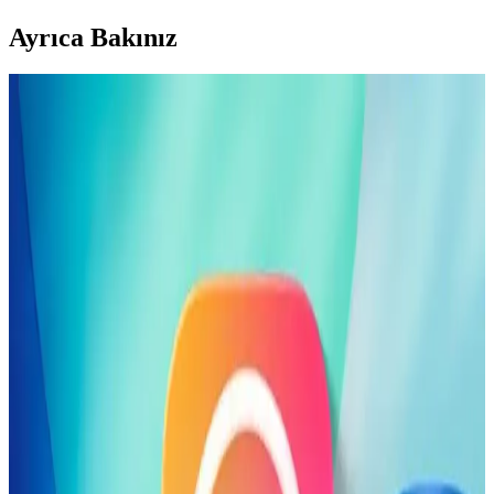
Ayrıca Bakınız
Apple iPhone 16 Plus 512GB Pembe Akıllı Telefon
Gelişmiş Tasarım ve Yüksek Performans
Apple iPhone 16 Plus, 512GB depolama, gelişmiş kamera
özellikleri ve dayanıklı tasarımıyla öne çıkıyor. Güçlü A18 Bionic
çip, uzun pil ömrü ve 5G desteğiyle üstün kullanıcı deneyimi sunar.
Apple'ın Liquid Glass Tasarımı ve Erişilebilirlik
Sorunlarının Kullanıcı Deneyimine Etkisi
Apple'ın Liquid Glass tasarımı, düşük görme yetisine sahip
kullanıcılar için okunabilirlik sorunları yaratıyor. Uzun süredir
devam eden erişilebilirlik hataları ise performans ve kullanıcı
memnuniyetini olumsuz etkiliyor.
Apple Studio Display ve Studio Display XDR: Intel
Mac'lerle Uyumluluk ve Teknik Kısıtlamalar
Apple'ın yeni Studio Display ve Studio Display XDR monitörleri