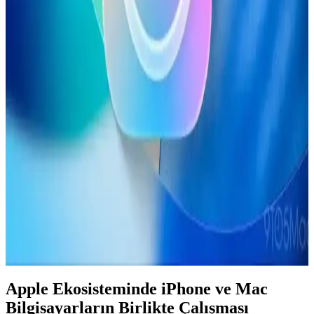
Apple'ın Lockdown Modu, iPhone'larda paralı casus yazılım
saldırılarına karşı etkili bir güvenlik katmanı sunuyor. Ancak bu
mod, tüm saldırı türlerine karşı mutlak koruma sağlamamaktadır.
2026 İlk Yarısında A18 Çipli Yeni iPad Modeli ve
Teknik Özellikleri
2026'nın ilk yarısında çıkacak yeni iPad modeli A18 çip ve 8 GB
RAM ile performansını artırıyor. OLED ekran ve ProMotion
özellikleri bu modelde yer almıyor, lansman iOS 26.4 ile
gerçekleşecek.
Apple Siri 2.0 ve Yapay Zeka Entegrasyonunda Yeni
Dönem: Donanım, Yazılım ve Kullanıcı Beklentileri
Apple, Siri 2.0 ile yapay zeka model Gemini'yi entegre ederek sesli
asistanda yeni bir mimari ve donanım gereksinimleri getiriyor. Bu
değişim kullanıcı deneyimini iyileştirmeyi hedefliyor ancak bazı
riskler barındırıyor.
Apple Ekosisteminde iPhone ve Mac
Bilgisayarların Birlikte Çalışması