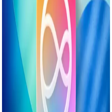
yalnızca Apple silikonlu Mac'lerle uyumlu olup Intel tabanlı
Mac'lerde tam işlevsellik sunmamaktadır. Bu durum teknik ve
stratejik nedenlere dayanmaktadır.
Apple'ın Experience Etkinliği: M5 İşlemcili
MacBook, iPhone 17E ve Yeni Kontrol Teknolojileri
Apple'ın Experience etkinliği, M5 işlemcili yeni MacBook
modelleri, iPhone 17E ve el-göz hareketleriyle kontrol edilen
arayüzler gibi yenilikleri tanıtacak. Etkinlik, Apple teknolojilerinde
önemli gelişmeler sunacak.
Apple'ın Yapay Zeka Stratejisi ve Craig
Federighi'nin Liderliğinde Yenilikçi Yaklaşımı
Apple, Craig Federighi liderliğinde yapay zeka stratejisini yeniden
şekillendiriyor. Şirket, dış modellerle hız kazanırken, donanımına
özel optimize edilmiş yerel yapay zeka çözümleri geliştiriyor.
Kullanıcı deneyimi ve maliyet kontrolü ön planda.
Apple'ın Lockdown Modu ve iPhone Güvenliğinde
Paralı Casus Yazılım Saldırıları Hakkında Gerçekler