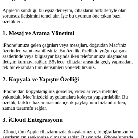
Apple’ın sunduğu bu eşsiz deneyim, cihazların birbirleriyle olan
sorunsuz iletişimini temel alır. İşte bu uyumun öne çıkan bazı
özellikleri:
1.
Mesaj ve Arama Yönetimi
iPhone’unuza gelen çağrıları veya mesajları, doğrudan Mac’iniz
üzerinden yanıtlayabilirsiniz. Bu özellik, özellikle yoğun çalışma
saatlerinde veya bilgisayar başında iken telefonunuza ulaşmadan
iletişim kurmayı sağlar. Böylece, cihazlar arasında geçiş yapmadan,
tek bir ekrandan tüm iletişimleri yönetebilirsiniz.
2.
Kopyala ve Yapıştır Özelliği
iPhone’dan kopyaladığınız görseller, videolar veya metinler,
yakındaki Mac’inizdeki uygulamalara kolayca yapıştırılabilir. Bu
özellik, farklı cihazlar arasında içerik paylaşımını hızlandırırken,
zaman tasarrufu sağlar.
3.
iCloud Entegrasyonu
iCloud, tüm Apple cihazlarınızda dosyalarınızın, fotoğraflarınızın ve
ayarlarınızın senkronize olmasını sağlar. Bu sayede, iPhone’unuzda