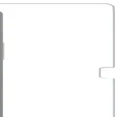
 amaçlı ideal bir tablet deneyimi sağlar.
letim sistemlerine ilgiyi artırıyor.
n kalitesi ve görüş açısı kısıtlamaları kullanıcılar arasında tartışma
e fonksiyon kayıplarına yol açıyor. Yazılım güncellemeleri bu durumu
ekler
nüm kazandırır, kullanım kolaylığı sağlar.
 tablet deneyimi sunar.