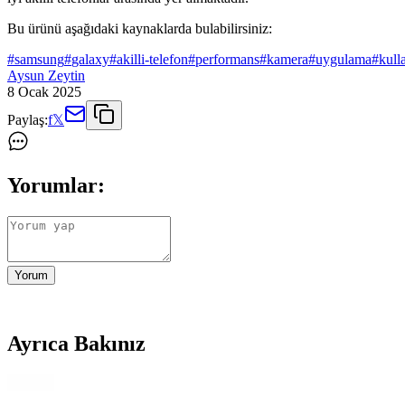
Bu ürünü aşağıdaki kaynaklarda bulabilirsiniz:
#
samsung
#
galaxy
#
akilli-telefon
#
performans
#
kamera
#
uygulama
#
kull
Aysun Zeytin
8 Ocak 2025
Paylaş:
f
𝕏
Yorumlar:
Yorum
Ayrıca Bakınız
Samsung Galaxy Tab S11 Ultra 14.6 İnç AMOLED Ekra