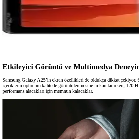
Samsung Galaxy Z TriFold Üretimi Durduruldu: Yükse
Samsung, yenilikçi Galaxy Z TriFold modelinin yüksek üretim maliyetler
Samsung Galaxy Tab A7 10.4 İnç Temperli Cam Ekran
Samsung Galaxy Tab A7 10.4 inç için tasarlanmış temperli cam ekran k
hassasiyeti korur.
Etkileyici Görüntü ve Multimedya Deneyi
Samsung Galaxy A25’in ekran özellikleri de oldukça dikkat çekiyor.
içeriklerin optimum kalitede görüntülenmesine imkan tanırken, 120 Hz
performans alacakları için memnun kalacaklar.