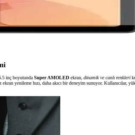
k Maliyet ve Sınırlı Talep Etkisi
i ve sınırlı satış performansı nedeniyle üretimini durdurdu. Şirket, ka
 Koruyucu İncelemesi ve Kullanıcı Deneyimleri
oruyucu, yüksek dayanıklılık ve kolay uygulama sağlar. Ekran koruyucu
mi
 6.5 inç boyutunda
Super AMOLED
ekran,
dinamik ve canlı renkleri
ku
 ekran yenileme hızı, daha akıcı bir deneyim sunuyor. Kullanıcılar, yü