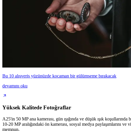
Bu 10 alışveriş yüzünüzde kocaman bir gülümseme bırakacak
devamını oku
Yüksek Kalitede Fotoğraflar
A25'in 50 MP ana kamerası, gün ışığında ve düşük ışık koşullarında bil
10-20 MP aralığındaki ön kamerası, sosyal medya paylaşımlarını ve vide
memnun.