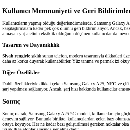
Kullanıcı Memnuniyeti ve Geri Bildirimle
Kullanıcıların yapmış olduğu değerlendirmelerde, Samsung Galaxy A
karşılaştırmalara kadar pek çok olumlu geri bildirim alıyor. Ancak, baz
almayan şarj aletinin eksiklik olduğunu düşünen kullanıcılar da mevcut.
Tasarım ve Dayanıklılık
Siyah rengiyle
şıklık sunan telefon, modern tasarımıyla dikkatleri üze
daha az korku duyarak kullanabilirler. Yüz tanıma ve parmak izi okuyu
Diğer Özellikler
Dahili özellikleriyle dikkat çeken Samsung Galaxy A25,
NFC
ve çift
şarj yapılması sağlanıyor. Ancak, şarj hızı hakkında kullanıcılar aras
Sonuç
Sonuç olarak, Samsung Galaxy A25 5G modeli, kullanıcılar için güçlü bir
deneyim sağlıyor. Bununla birlikte, kullanıcılardan gelen bazı olumsuz 
ortaya koyuyor. Her ne kadar bazı geliştirilmesi gereken noktalar olsa
iyi akıllı telefonlar arasında yer almaktadır.