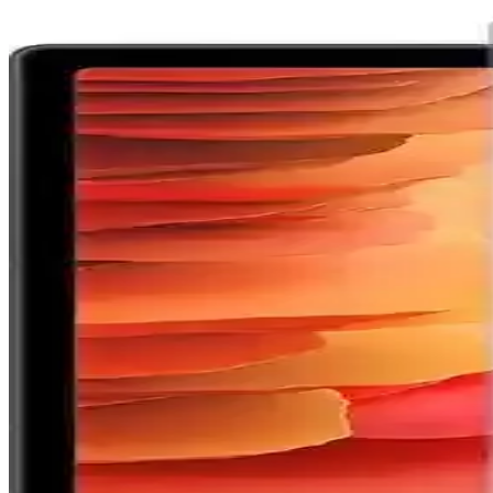
Samsung Galaxy Tab S11 Ultra, 14.6 inç AMOLED ekran, güçlü işlemci 
Samsung Galaxy Android Güncellemeleri ve Kurtarma 
Samsung Galaxy cihazlarda Android güncellemeleriyle kurtarma araçları kı
Samsung Galaxy S26 Ultra'nın Gizlilik Ekranı Özelliğ
Samsung Galaxy S26 Ultra'nın gizlilik ekranı, yan açılardan bakıldığında
yaratıyor.
Samsung Galaxy S22 Serisinde Donanım Kaynaklı Boo
Samsung Galaxy S22 serisinde anakart lehim bağlantılarındaki zayıflı
tetikliyor olabilir.
Samsung Galaxy Watch İçin MobaxAksesuar Metal Ko
MobaxAksesuar metal kordonlar, Samsung Galaxy Watch serisiyle uyumlu
Samsung Galaxy Tab S10+ 12GB RAM ve 256GB Depo
Samsung Galaxy Tab S10+ 12GB RAM ve 256GB depolama, üstün ekran k