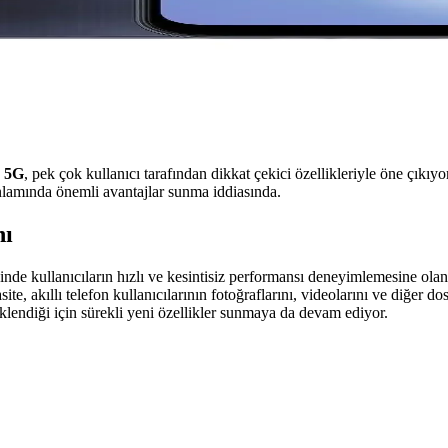
 5G
, pek çok kullanıcı tarafından dikkat çekici özellikleriyle öne çıkı
nlamında önemli avantajlar sunma iddiasında.
nı
kullanıcıların hızlı ve kesintisiz performansı deneyimlemesine olana
, akıllı telefon kullanıcılarının fotoğraflarını, videolarını ve diğer do
klendiği için sürekli yeni özellikler sunmaya da devam ediyor.
nlı Güçlü ve Çok Yönlü Tablet Özellikleri