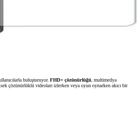
ynaklarını daha uygun maliyetli katlanabilir modellere yönlendiriyor.
, çizilmelere karşı dirençli olup, doğal parlaklığı ve dokunmatik
llanıcılarla buluşturuyor.
FHD+ çözünürlüğü
, multimedya
ksek çözünürlüklü videoları izlerken veya oyun oynarken akıcı bir