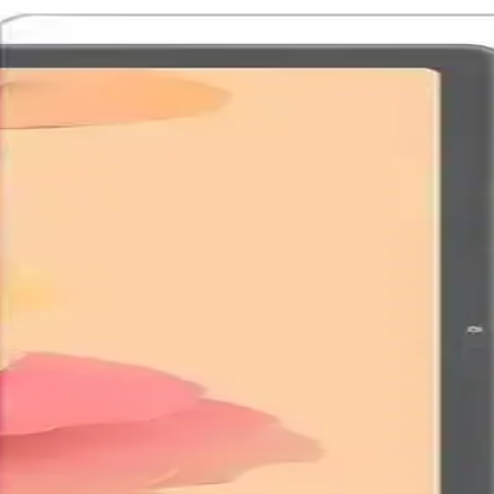
ve uzun pil ömrü ile çok yönlü kullanım sunar. Profesyonel ve eğlence
Araçlarının Kısıtlanmasının Etkileri
sıtlandı. Bu değişiklikler kullanıcı kontrolünü azaltırken, alternatif iş
i ve Kullanıcı Deneyimleri
 görüntü kalitesini düşürerek içeriklerin gizliliğini sağlıyor. Ancak ekra
tloop Sorunları ve Etkileri
klar nedeniyle ortaya çıkan bootloop sorunları, cihazın açılmamasına v
rdonlar: Şıklık ve Dayanıklılık Sunan Uyumlu Seçen
, dayanıklı ve şık tasarımıyla saatlerinize modern ve estetik bir görü
lama ile Güçlü ve Çok Yönlü Tablet Deneyimi
alitesi, güçlü işlemci ve uzun pil ömrüyle öne çıkan çok yönlü bir