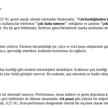
r
25 5G genel olarak olumlu izlenimler bırakmakta.
"Göründüğünden ka
ı kullanıcılar telefonun
"çok fazla ısınıyor"
olduğunu ve şarjının
"çok
 Bu tür geri bildirimler, ilerleyen güncellemelerde marka tarafından değ
rine çekiyor. Ekranın dayanıklılığı ise, suya ve toza karşı oluşturulan 
cu, güvenliği artırırken, kullanım konforunu da sağlıyor.
 hat özelliği gibi modern teknolojileri destekliyor. Kablosuz şarj özelliğ
ında yine farklı görüşler mevcut. Bu noktada, şarj süresinin ne kadar ol
 alternatif sunuyor. Performansı, ekran kalitesi ve geniş depolama kapasi
geri bildirimler de dikkate alınmalıdır.
4.6 puan
gibi yüksek bir değerl
 da, A25 5G, fiyat-performans dengesinde önemli bir seçenek olarak öne 