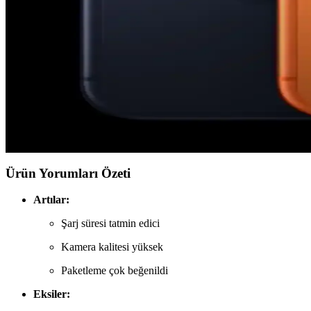
Apple'ın Lockdown Modu ve iPhone Güvenliğinde Para
Apple'ın Lockdown Modu, iPhone'larda paralı casus yazılım saldırılar
Apple Watch Series 9 ve AirTag 2 Arasında Precisio
Apple Watch Series 9 ve sonrası modellerde Precision Finding özelliğ
iPhone 17 Pro Kullanıcı Deneyimi ve Android'e Geri 
iPhone 17 Pro donanım açısından üstün olsa da iOS'un veri kullanımı, 
Ürün Yorumları Özeti
Artılar:
Şarj süresi tatmin edici
Kamera kalitesi yüksek
Paketleme çok beğenildi
Eksiler: