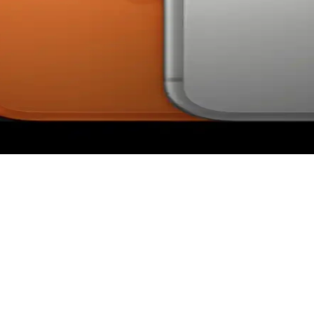
lı Casus Yazılım Saldırıları Hakkında Gerçekler
ına karşı etkili bir güvenlik katmanı sunuyor. Ancak bu mod, tüm saldır
n Finding Uyumsuzluğu ve Donanım Gereksinimleri
i yalnızca AirTag 2 ile uyumludur. Orijinal AirTag, yeni U2 çipi ve ka
Dönüş Nedenleri Üzerine Analiz
bildirim yönetimi ve klavye gibi kısıtlamaları kullanıcıları Android'e 