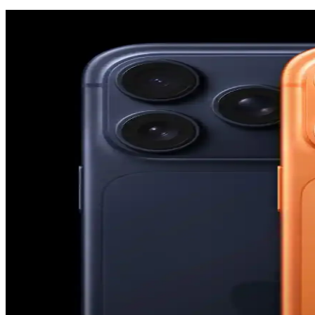
YoungKit Apple iPhone 14 Pro Max Kılıfı: Dayanıkl
YoungKit iPhone 14 Pro Max kılıfı, dayanıklı malzeme ve şeffaf tasarı
Apple iPhone 11 Pro Max için şık ve dayanıklı TPU 
Şeffaf ve renkli tasarımıyla dikkat çeken Case 4U Omega Kapak, daya
iPhone Saat Uygulamasında Tıklama ve Süpürme Har
iPhone saat uygulamasında saat ibrelerinin hareketi, düşük güç modu ak
Apple'ın Experience Etkinliği: M5 İşlemcili MacBook,
Apple'ın Experience etkinliği, M5 işlemcili yeni MacBook modelleri, iP
sunacak.
iPhone 15 Pro Action Button Özelliği: Kullanım Alanl
iPhone 15 Pro'daki Action Button, el feneri, sessize alma ve Shazam gibi