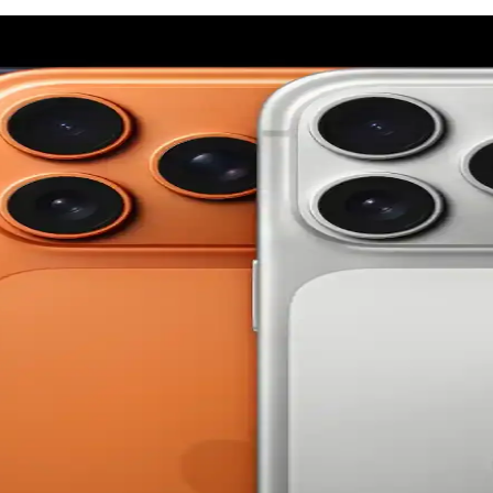
ı ve Estetik Koruma Çözümü
mıyla üstün koruma sağlar, estetik ve fonksiyonelliği bir arada sunar, 
malzemeden koruyucu kılıf
nıklı TPU malzemeden üretilmiş olup, telefonunuzu estetik ve fonksiyo
eketlerinin Güç Modlarına Göre Değişimi
tifken tıklama, normal modda süpürme şeklinde gerçekleşir. Bu değişim e
 iPhone 17E ve Yeni Kontrol Teknolojileri
hone 17E ve el-göz hareketleriyle kontrol edilen arayüzler gibi yenilikl
arı ve Kullanıcı Deneyimleri
 işlevlere atanabiliyor. Kullanıcı deneyimleri çeşitlilik gösterirken, er