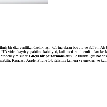
irilmiş bir dizi yenilikçi özellik taşır. 6,1 inç ekran boyutu ve 3279 mAh
 HD video kaydı yapabilme kabiliyeti, kullanıcıların önemli anları ke
 bir deneyim sunar.
Güçlü bir performans
artışı ile birlikte, çift hat 
labilir. Kısacası, Apple iPhone 14, gelişmiş kamera yetenekleri ve kullanı