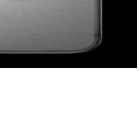
ı türlerine karşı mutlak koruma sağlamamaktadır.
mera eksikliği nedeniyle desteklenmemektedir.
geri dönmeye yönlendiriyor.