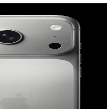
çevre dostudur ve manyetik şarj uyumludur.
nellik açısından üstün seviyede korur.
kran yenileme hızı ve pil tasarrufu ile ilişkilidir.
eri tanıtacak. Etkinlik, Apple teknolojilerinde önemli gelişmeler
gonomi ve işlevsellik üzerine eleştiriler bulunuyor.