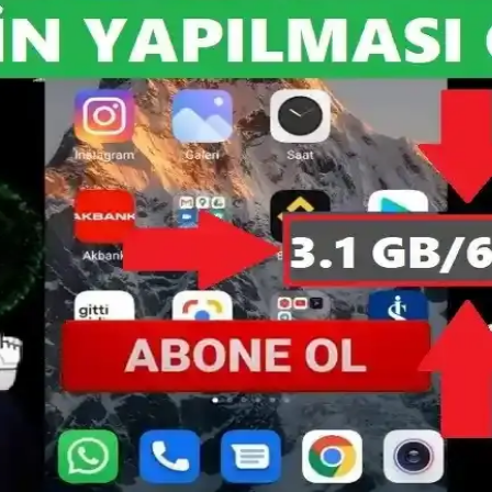
 elektroniği sektöründe ciddi krizlere yol açıyor. AI yatırımları ve Çin'i
yatlandırma Dinamikleri Üzerine Analiz
ın maliyetlerini artırıyor. Bu durum iPhone ve MacBook fiyatlarını etkil
formans Rekoru Kırdı
mansıyla 29.233 puan alarak M3 Ultra'yı geride bıraktı. Tek çekirdek p
e Şık Tasarım ile Güçlü Performans
ız aşırtma ve şık tasarımıyla yüksek performans sağlar.
rformansını Artırma Rehberi
r, çoklu görevleri kolaylaştırır ve enerji tasarrufu sağlar. Uyumluluk 
Optimizasyonu Rehberi
r, optimizasyon yöntemleri ve performans artırma ipuçlarıyla cihazınız