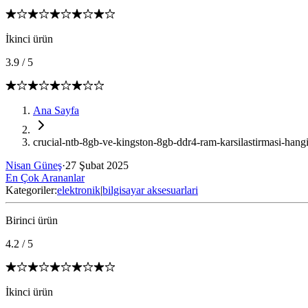
İkinci ürün
3.9
/
5
Ana Sayfa
crucial-ntb-8gb-ve-kingston-8gb-ddr4-ram-karsilastirmasi-han
Nisan Güneş
·
27 Şubat 2025
En Çok Arananlar
Kategoriler:
elektronik
|
bilgisayar aksesuarlari
Birinci ürün
4.2
/
5
İkinci ürün