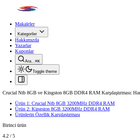
Makaleler
Kategoriler
Hakkımızda
Yazarlar
Kuponlar
Ara...
⌘
K
Toggle theme
Crucial Ntb 8GB ve Kingston 8GB DDR4 RAM Karşılaştırması: H
Ürün 1: Crucial Ntb 8GB 3200MHz DDR4 RAM
Ürün 2: Kingston 8GB 3200MHz DDR4 RAM
Ürünlerin Özellik Karşılaştırması
Birinci ürün
4.2
/
5