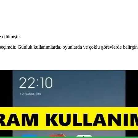
 edilmiştir.
imdir. Günlük kullanımlarda, oyunlarda ve çoklu görevlerde belirgin bi
ve Güç Verimliliği Sağlayan Soğutuculu Bellek
k tasarımıyla yüksek performans ve enerji verimliliği sağlar, oyun ve 
asındaki Kıtlık Dinamikleri
nda RDIMM segmentinde kıtlık devam ediyor. Üreticiler DIMM ve SODI
026 Yılına Yönelik Kriz Tehditleri