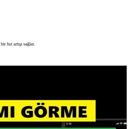
r hız artışı sağlar.
yoğun işlemler için ideal bir seçimdir.
MM üretimine yönelerek fiyatları etkiliyor. TurboQuant