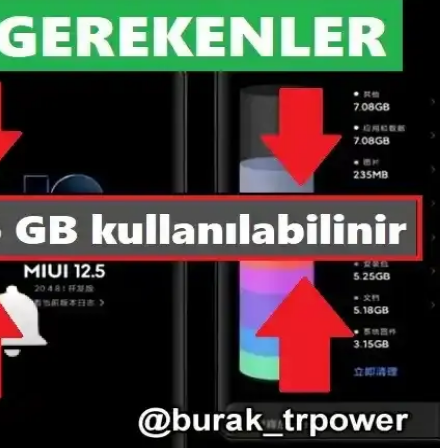
n üretim kapasitesi sektörde dengeleri değiştiriyor.
eyebilir, Apple tedarik zincirini yeniden değerlendirmekte.
erformansı %15 artış gösterirken, gerçek dünya kullanımı için farklı
ve marka güvenliği önemlidir.
ın hızını koruyun.