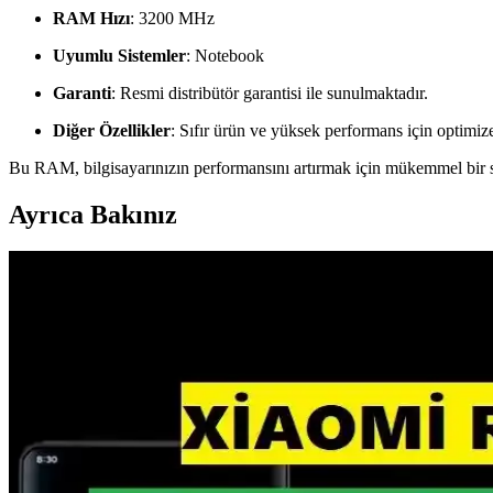
RAM Hızı
: 3200 MHz
Uyumlu Sistemler
: Notebook
Garanti
: Resmi distribütör garantisi ile sunulmaktadır.
Diğer Özellikler
: Sıfır ürün ve yüksek performans için optimize
Bu RAM, bilgisayarınızın performansını artırmak için mükemmel bir seç
Ayrıca Bakınız
İzoly 16GB DDR4 3200MHz RAM: Yüksek Performans 
İzoly 16GB DDR4 3200MHz RAM, gelişmiş soğutma teknolojisi ve esteti
DDR5 RAM Fiyatlarında Nadir Düşüş ve Bellek Piyas
DDR5 RAM fiyatlarında nadir bir düşüş yaşanırken, bellek piyasası
algoritmasının etkisi sınırlı kalıyor.
RAMpocalypse ve Tüketici Elektroniği Sektöründeki 2