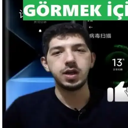
RAMpocalypse, RAM fiyatlarındaki artış ve tedarik sıkıntısıyla tüketici
Samsung ve Apple Arasında RAM Tedarik Krizi ve Fi
Samsung'un RAM arzındaki kısıtlılık ve kısa vadeli sözleşmeler Apple'
Apple M5 Max Çipi Geekbench Testlerinde Yeni Per
Apple'ın M5 Max çipi, Geekbench testlerinde 18 çekirdekli CPU perfor
senaryolar değerlendirilmelidir.
Kingston HyperX Fury 8GB DDR3 RAM: Yüksek Hız v
Kingston HyperX Fury 8GB DDR3 RAM, 1600 MHz hızında, otomatik h
DDR3 8 GB RAM Modülleri ile Dizüstü Bilgisayar Pe
DDR3 8 GB RAM modülleri, dizüstü bilgisayarların performansını artırı
Xiaomi Telefonlarda RAM Kullanımı ve Performans 
Xiaomi telefonlarda RAM kullanımı ve yönetimi hakkında temel bilgile