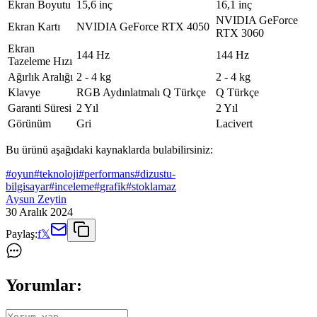
Ekran Boyutu
15,6 inç
16,1 inç
NVIDIA GeForce
Ekran Kartı
NVIDIA GeForce RTX 4050
RTX 3060
Ekran
144 Hz
144 Hz
Tazeleme Hızı
Ağırlık Aralığı
2 - 4 kg
2 - 4 kg
Klavye
RGB Aydınlatmalı Q Türkçe
Q Türkçe
Garanti Süresi
2 Yıl
2 Yıl
Görünüm
Gri
Lacivert
Bu ürünü aşağıdaki kaynaklarda bulabilirsiniz:
#
oyun
#
teknoloji
#
performans
#
dizustu-
bilgisayar
#
inceleme
#
grafik
#
stoklamaz
Aysun Zeytin
30 Aralık 2024
Paylaş:
f
𝕏
Yorumlar: