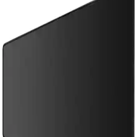
AMD Athlon ve PC İşlemcilerinde Gigahertz
Çağının Başlangıcı: 2000 Yılı Teknoloji Dönüm
Noktası
2000 yılında AMD Athlon, 1 GHz hızını aşarak Intel'e karşı
performans avantajı sağladı. Overclocking ve teknolojik gelişmelerle
işlemci dünyasında yeni bir çağ başladı.
NVIDIA N1X ve Windows on ARM Oyun Dizüstü
Bilgisayarlarında Donanım ve Yazılım Uyumu
NVIDIA'nın ARM tabanlı N1X işlemcisi, Windows on ARM oyun
dizüstü bilgisayarlarında enerji verimliliği ve performans vaat ediyor.
Ancak yazılım uyumluluğu ve sürücü desteği halen önemli zorluklar
oluşturuyor.
Apple ve Mac Oyun Ekosisteminin Geleceği: GDC
2024'te Tanıtılan Yenilikler ve Zorluklar
Apple, GDC 2024'te Mac oyunlarını desteklemek için donanım ve
yazılım alanında önemli adımlar attı. Ancak Vulkan desteği ve geçiş
katmanları gibi eksiklikler, Mac oyun ekosisteminin gelişimini
sınırlıyor.