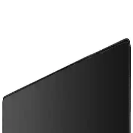
ve dayanıklı tasarımıyla öne çıkan harici ses kartıdır. Tak ve çalıştır
özelliğiyle kolay kullanım sunar.
Ayaneo Next 2: Yüksek Performanslı Taşınabilir
Oyun Cihazı ve Piyasa Tartışmaları
Ayaneo Next 2, RTX 4070 grafik kartı ve 128 GB RAM ile yüksek
performans sunarken, 4.200 dolarlık fiyatı ve 1.424 gram ağırlığıyla
taşınabilirlik ve maliyet açısından tartışma yaratıyor.
AMD Athlon ve PC İşlemcilerinde Gigahertz
Çağının Başlangıcı: 2000 Yılı Teknoloji Dönüm
Noktası
2000 yılında AMD Athlon, 1 GHz hızını aşarak Intel'e karşı
performans avantajı sağladı. Overclocking ve teknolojik gelişmelerle
işlemci dünyasında yeni bir çağ başladı.
NVIDIA N1X ve Windows on ARM Oyun Dizüstü
Bilgisayarlarında Donanım ve Yazılım Uyumu
NVIDIA'nın ARM tabanlı N1X işlemcisi, Windows on ARM oyun
dizüstü bilgisayarlarında enerji verimliliği ve performans vaat ediyor.