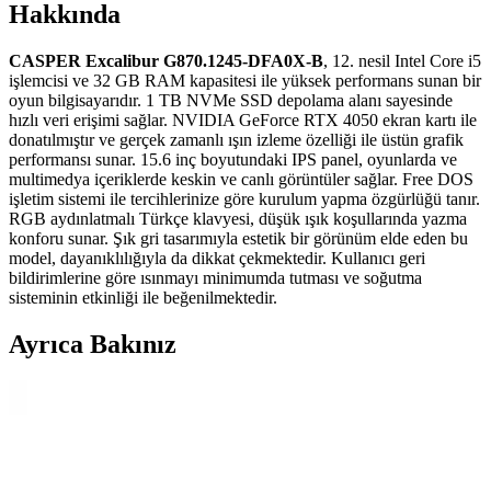
Hakkında
CASPER Excalibur G870.1245-DFA0X-B
, 12. nesil Intel Core i5
işlemcisi ve 32 GB RAM kapasitesi ile yüksek performans sunan bir
oyun bilgisayarıdır. 1 TB NVMe SSD depolama alanı sayesinde
hızlı veri erişimi sağlar. NVIDIA GeForce RTX 4050 ekran kartı ile
donatılmıştır ve gerçek zamanlı ışın izleme özelliği ile üstün grafik
performansı sunar. 15.6 inç boyutundaki IPS panel, oyunlarda ve
multimedya içeriklerde keskin ve canlı görüntüler sağlar. Free DOS
işletim sistemi ile tercihlerinize göre kurulum yapma özgürlüğü tanır.
RGB aydınlatmalı Türkçe klavyesi, düşük ışık koşullarında yazma
konforu sunar. Şık gri tasarımıyla estetik bir görünüm elde eden bu
model, dayanıklılığıyla da dikkat çekmektedir. Kullanıcı geri
bildirimlerine göre ısınmayı minimumda tutması ve soğutma
sisteminin etkinliği ile beğenilmektedir.
Ayrıca Bakınız
Alfais 5072 USB Harici Ses Kartı 7.1 Surround Ses
Desteği ve Dayanıklı Tasarım
Alfais 5072, USB bağlantılı, 7.1 surround ses çıkışı sağlayan, hafif