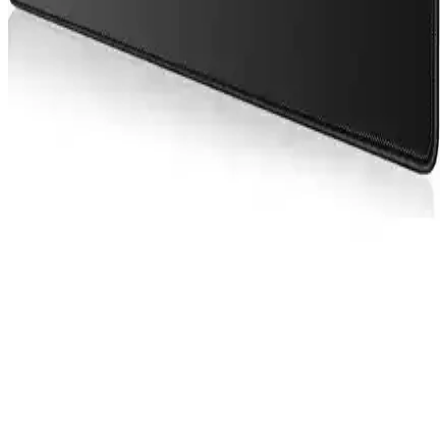
Juo GT RGB Gaming Notebook Soğutucu Yüksek
Performans ve Estetik Özellikler
Juo GT RGB Gaming Notebook Soğutucu, yüksek performanslı
fanlar, estetik RGB LED ışıklar ve ergonomik tasarımıyla
bilgisayarlarınızın aşırı ısınmasını engeller, sistem stabilitesini artırır.
Intel Arc B70 32GB GDDR6: Profesyonel Kullanım
ve Oyun Performansının Değerlendirilmesi
Intel Arc B70, 32GB GDDR6 belleği ve profesyonel odaklı
tasarımıyla yapay zeka ve kurumsal uygulamalarda avantaj
sağlarken, oyun performansı ve fiyat dengesi açısından farklı bir
konumda yer alıyor.
İstanbul Teknoloji 70x40 cm Dikişli Kaydırmaz
Taban Speed Yüzey Mousepad İnceleme
İstanbul Teknoloji'nin 70x40 cm büyüklüğündeki kaydırmaz tabanlı
mousepad, dayanıklı yapısı ve şık tasarımıyla kullanıcıların
ihtiyaçlarını karşılar, stabilite ve konfor sağlar.