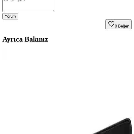
Yorum
0
Beğen
Ayrıca Bakınız
Alfais 5072 USB Harici Ses Kartı 7.1 Surround Ses
Desteği ve Dayanıklı Tasarım
Alfais 5072, USB bağlantılı, 7.1 surround ses çıkışı sağlayan, hafif
ve dayanıklı tasarımıyla öne çıkan harici ses kartıdır. Tak ve çalıştır
özelliğiyle kolay kullanım sunar.
Ayaneo Next 2: Yüksek Performanslı Taşınabilir
Oyun Cihazı ve Piyasa Tartışmaları
Ayaneo Next 2, RTX 4070 grafik kartı ve 128 GB RAM ile yüksek
performans sunarken, 4.200 dolarlık fiyatı ve 1.424 gram ağırlığıyla
taşınabilirlik ve maliyet açısından tartışma yaratıyor.