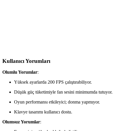
sağlarken, oyun performansı ve fiyat dengesi açısından farklı bir
konumda yer alıyor.
İstanbul Teknoloji 70x40 cm Dikişli Kaydırmaz
Taban Speed Yüzey Mousepad İnceleme
İstanbul Teknoloji'nin 70x40 cm büyüklüğündeki kaydırmaz tabanlı
mousepad, dayanıklı yapısı ve şık tasarımıyla kullanıcıların
ihtiyaçlarını karşılar, stabilite ve konfor sağlar.
Kullanıcı Yorumları
Olumlu Yorumlar
:
Yüksek ayarlarda 200 FPS çalıştırabiliyor.
Düşük güç tüketimiyle fan sesini minimumda tutuyor.
Oyun performansı etkileyici; donma yapmıyor.
Klavye tasarımı kullanıcı dostu.
Olumsuz Yorumlar
: