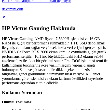
Bu 10 ürün sahiplerini mutluluktan uçuruyor
devamını oku
HP Victus Gaming Hakkında
HP Victus Gaming
, AMD Ryzen 7-5800H işlemcisi ve 16 GB
RAM ile güçlü bir performans sunmaktadır. 1 TB SSD depolaması
ile geniş veri alanı sağlar ve yüksek hızda veri erişimi gerçekleştirir.
NVIDIA GeForce RTX 3060 ekran kartı ile oyunlarda güçlü grafik
performansı sergiler. 16.1 inç büyüklüğündeki FHD ekranı %144
tazeleme hızı ile akıcı bir görüntü sunar. Free DOS işletim sistemi ile
kullanıcıların tercihlerine göre yazılım seçimi yapma olanağı
bulunuyor. Sade ve şık tasarımı ile dikkat çeken bu dizüstü
bilgisayar, genel görünümde alüminyum hissi veriyor. Kullanıcı
yorumlarına göre, işlemcisi ve ekran kartının özellikleri sayesinde
performans açısından tatmin edicidir.
Kullanıcı Yorumları
Olumlu Yorumlar
: