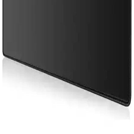
Ancak yazılım uyumluluğu ve sürücü desteği halen önemli zorluklar
oluşturuyor.
Apple ve Mac Oyun Ekosisteminin Geleceği: GDC
2024'te Tanıtılan Yenilikler ve Zorluklar
Apple, GDC 2024'te Mac oyunlarını desteklemek için donanım ve
yazılım alanında önemli adımlar attı. Ancak Vulkan desteği ve geçiş
katmanları gibi eksiklikler, Mac oyun ekosisteminin gelişimini
sınırlıyor.
Juo GT RGB Gaming Notebook Soğutucu Yüksek
Performans ve Estetik Özellikler
Juo GT RGB Gaming Notebook Soğutucu, yüksek performanslı
fanlar, estetik RGB LED ışıklar ve ergonomik tasarımıyla
bilgisayarlarınızın aşırı ısınmasını engeller, sistem stabilitesini artırır.
Intel Arc B70 32GB GDDR6: Profesyonel Kullanım
ve Oyun Performansının Değerlendirilmesi
Intel Arc B70, 32GB GDDR6 belleği ve profesyonel odaklı
tasarımıyla yapay zeka ve kurumsal uygulamalarda avantaj