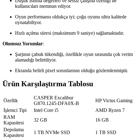
Düşük ısınma değerleri ve sessiz çalışma özelliği ile
kullanıcıları memnun ediyor.
Oyun performansı oldukça iyi; çoğu oyunu ultra kalitede
oynatabiliyor.
Hızlı açılma süresi (maksimum 9 saniye) sağlamaktadır.
Olumsuz Yorumlar
:
Şarjının çabuk tükendiği, özellikle oyun sırasında çok verim
alamadığı belirtiliyor.
Ekranda belirli pixel sorunlarının olduğu gözlemlenmiştir.
Ürün Karşılaştırma Tablosu
CASPER Excalibur
Özellik
HP Victus Gaming
G870.1245-DFA0X-B
İşlemci Tipi
Intel Core i5
AMD Ryzen 7
RAM
32 GB
16 GB
Kapasitesi
Depolama
1 TB NVMe SSD
1 TB SSD
Kapasitesi