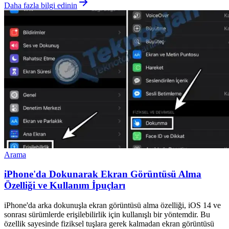
Daha fazla bilgi edinin
Arama
iPhone'da Dokunarak Ekran Görüntüsü Alma
Özelliği ve Kullanım İpuçları
iPhone'da arka dokunuşla ekran görüntüsü alma özelliği, iOS 14 ve
sonrası sürümlerde erişilebilirlik için kullanışlı bir yöntemdir. Bu
özellik sayesinde fiziksel tuşlara gerek kalmadan ekran görüntüsü